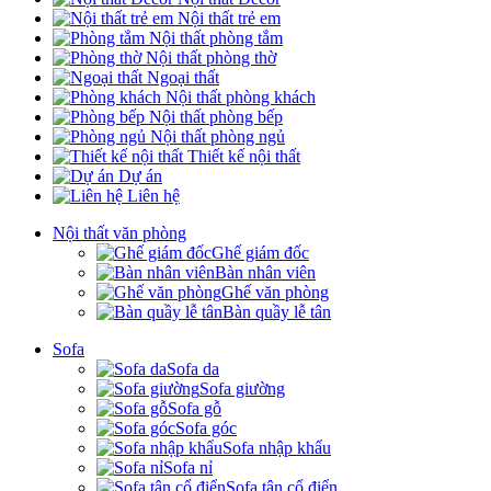
Nội thất trẻ em
Nội thất phòng tắm
Nội thất phòng thờ
Ngoại thất
Nội thất phòng khách
Nội thất phòng bếp
Nội thất phòng ngủ
Thiết kế nội thất
Dự án
Liên hệ
Nội thất văn phòng
Ghế giám đốc
Bàn nhân viên
Ghế văn phòng
Bàn quầy lễ tân
Sofa
Sofa da
Sofa giường
Sofa gỗ
Sofa góc
Sofa nhập khẩu
Sofa nỉ
Sofa tân cổ điển