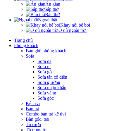
Án gian
Sập thờ
Bàn thờ
Ngoại thất
Khay nổi bể bơi
Ô dù ngoài trời
Trang chủ
Phòng khách
Bàn ghế phòng khách
Sofa
Sofa da
Sofa nỉ
Sofa gỗ
Sofa tân cổ điển
Sofa giường
Sofa nhập khẩu
Sofa văng
Sofa góc
Kệ Tivi
Bàn trà
Combo bàn trà kệ tivi
Bàn góc, tab
Tủ rượu
Tủ trang trí