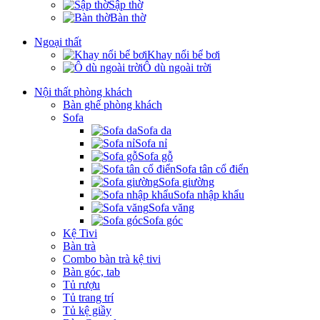
Sập thờ
Bàn thờ
Ngoại thất
Khay nổi bể bơi
Ô dù ngoài trời
Nội thất phòng khách
Bàn ghế phòng khách
Sofa
Sofa da
Sofa nỉ
Sofa gỗ
Sofa tân cổ điển
Sofa giường
Sofa nhập khẩu
Sofa văng
Sofa góc
Kệ Tivi
Bàn trà
Combo bàn trà kệ tivi
Bàn góc, tab
Tủ rượu
Tủ trang trí
Tủ kệ giầy