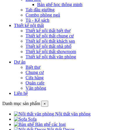
Bàn ghế học thông minh
Tab đầu giường
Combo phòng ngủ
Tủ - Kệ sách
Thiết kế nội thất
Thiết kế nội thất biệt thự
Thiết kế nội thất chung cư
Thiết kế nội thất khách sạn
Thiết kế nội thất nhà phố
Thiết kế nội thất showroom
Thiết kế nội thất văn phòng
Dự án
Biệt thự
Chung cư
Cửa hàng
Quán cafe
Văn phòng
Liên hệ
Danh mục sản phẩm
×
Nội thất văn phòng
Sofa
Bàn ghế các loại
Nội thất Decor