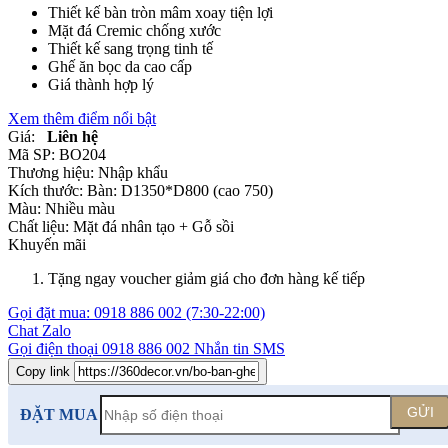
Thiết kế bàn tròn mâm xoay tiện lợi
Mặt đá Cremic chống xước
Thiết kế sang trọng tinh tế
Ghế ăn bọc da cao cấp
Giá thành hợp lý
Xem thêm điểm nổi bật
Giá:
Liên hệ
Mã SP:
BO204
Thương hiệu:
Nhập khẩu
Kích thước:
Bàn: D1350*D800 (cao 750)
Màu:
Nhiều màu
Chất liệu:
Mặt đá nhân tạo +
Gỗ sồi
Khuyến mãi
Tặng ngay voucher giảm giá cho đơn hàng kế tiếp
Gọi đặt mua:
0918 886 002
(7:30-22:00)
Chat Zalo
Gọi điện thoại
0918 886 002
Nhắn tin SMS
Copy link
GỬI
ĐẶT MUA