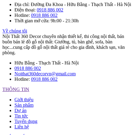
Địa chỉ
: Đường Đa Khoa - Hữu Bằng - Thạch Thất - Hà Nội
Điện thoại
:
0918 886 002
Hotline
:
0918 886 002
Thời gian mở cửa
: 9h:00 - 21:30h
Về chúng tôi
Nội Thất 360 Decor chuyên nhận thiết kế, thi công nội thất, bán
buôn bán lẻ đồ gỗ nội thất: Giường, tủ, bàn ghế, sofa, bàn
học...cung cấp đồ gỗ nội thất giá rẻ cho gia đình, khách sạn, văn
phòng.
Hữu Bằng - Thạch Thất - Hà Nội
0918 886 002
Noithat360decorvn@gmail.com
Hotline:
0918 886 002
THÔNG TIN
Giới thiệu
Sản phẩm
Dự án
Tin tức
Tuyển dụng
Liên hệ