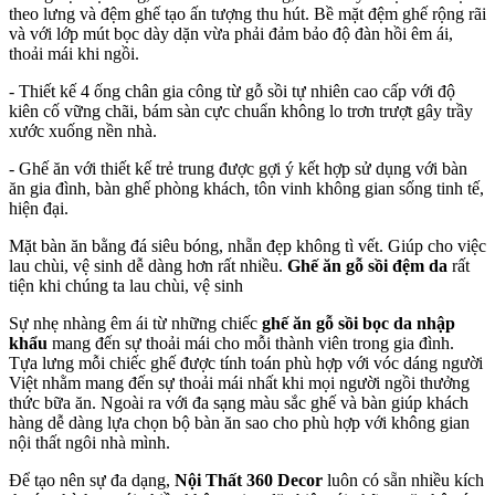
theo lưng và đệm ghế tạo ấn tượng thu hút. Bề mặt đệm ghế rộng rãi
và với lớp mút bọc dày dặn vừa phải đảm bảo độ đàn hồi êm ái,
thoải mái khi ngồi.
- Thiết kế 4 ống chân gia công từ gỗ sồi tự nhiên cao cấp với độ
kiên cố vững chãi, bám sàn cực chuẩn không lo trơn trượt gây trầy
xước xuống nền nhà.
- Ghế ăn với thiết kế trẻ trung được gợi ý kết hợp sử dụng với bàn
ăn gia đình, bàn ghế phòng khách, tôn vinh không gian sống tinh tế,
hiện đại.
Mặt bàn ăn bằng đá siêu bóng, nhẵn đẹp không tì vết. Giúp cho việc
lau chùi, vệ sinh dễ dàng hơn rất nhiều.
Ghế ăn gỗ sồi đệm da
rất
tiện khi chúng ta lau chùi, vệ sinh
Sự nhẹ nhàng êm ái từ những chiếc
ghế ăn gỗ sồi bọc da nhập
khẩu
mang đến sự thoải mái cho mỗi thành viên trong gia đình.
Tựa lưng mỗi chiếc ghế được tính toán phù hợp với vóc dáng người
Việt nhằm mang đến sự thoải mái nhất khi mọi người ngồi thưởng
thức bữa ăn. Ngoài ra với đa sạng màu sắc ghế và bàn giúp khách
hàng dễ dàng lựa chọn bộ bàn ăn sao cho phù hợp với không gian
nội thất ngôi nhà mình.
Để tạo nên sự đa dạng,
Nội Thất 360 Decor
luôn có sẵn nhiều kích