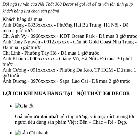
Đội ngũ tư vấn của Nội Thất 360 Decor sẽ gọi lại để tư vấn tận tình giúp
khách hàng lựa chọn sản phẩm
!
Khách hàng đã mua
Anh Dũng - 0833xxxxxx
-
Phường Hai Bà Trưng, Hà Nội - Đã
mua 2 giờ trước
Chị Ánh Vy - 0966xxxxxx
-
KĐT Ocean Park - Đã mua 3 giờ trước
Anh Tony Nguyễn - 0912xxxxxx
-
Căn hộ Gold Coast Nha Trang -
Đã mua 5 giờ trước
Chị Linh
-
Phường Tây Hồ - Đã mua 1 giờ trước
Anh Khánh - 0905xxxxxx
-
Giảng Võ, Hà Nội - Đã mua 30 phút
trước
Anh Cường - 091xxxxxxx
-
Phường Đa Kao, TP HCM - Đã mua 1
giờ trước
Ánh Dương - 0976xxxxxx
-
Sapa, Lào Cai - Đã mua 2 giờ trước
LỢI ÍCH KHI MUA HÀNG TẠI - NỘI THẤT 360 DECOR
Giá luôn
ưu đãi nhất
trên thị trường, với mục đích mang tới
người tiêu dùng sản phẩm Việt : Bền – Chắc – Rẻ - Đẹp.