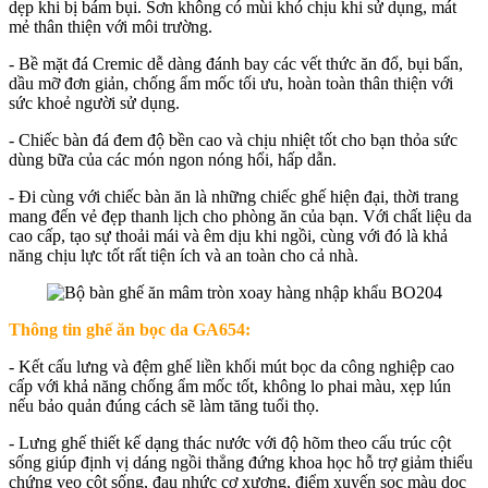
dẹp khi bị bám bụi. Sơn không có mùi khó chịu khi sử dụng, mát
mẻ thân thiện với môi trường.
- Bề mặt đá Cremic dễ dàng đánh bay các vết thức ăn đổ, bụi bẩn,
dầu mỡ đơn giản, chống ẩm mốc tối ưu, hoàn toàn thân thiện với
sức khoẻ người sử dụng.
- Chiếc bàn đá đem độ bền cao và chịu nhiệt tốt cho bạn thỏa sức
dùng bữa của các món ngon nóng hổi, hấp dẫn.
- Đi cùng với chiếc bàn ăn là những chiếc ghế hiện đại, thời trang
mang đến vẻ đẹp thanh lịch cho phòng ăn của bạn. Với chất liệu da
cao cấp, tạo sự thoải mái và êm dịu khi ngồi, cùng với đó là khả
năng chịu lực tốt rất tiện ích và an toàn cho cả nhà.
Thông tin ghế ăn bọc da GA654:
- Kết cấu lưng và đệm ghế liền khối mút bọc da công nghiệp cao
cấp với khả năng chống ẩm mốc tốt, không lo phai màu, xẹp lún
nếu bảo quản đúng cách sẽ làm tăng tuổi thọ.
- Lưng ghế thiết kế dạng thác nước với độ hõm theo cấu trúc cột
sống giúp định vị dáng ngồi thẳng đứng khoa học hỗ trợ giảm thiểu
chứng vẹo cột sống, đau nhức cơ xương, điểm xuyến sọc màu dọc