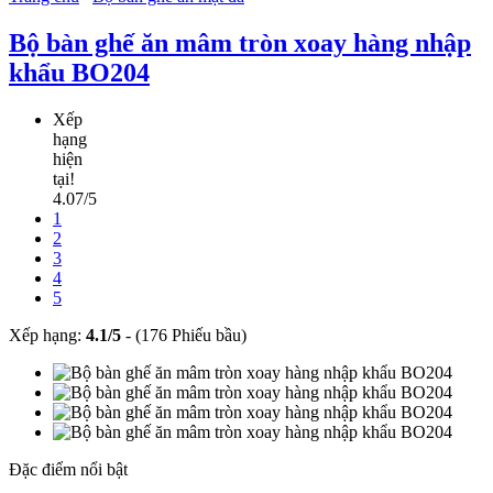
Bộ bàn ghế ăn mâm tròn xoay hàng nhập
khẩu BO204
Xếp
hạng
hiện
tại!
4.07/5
1
2
3
4
5
Xếp hạng:
4.1
/
5
-
(176 Phiếu bầu)
Đặc điểm nổi bật