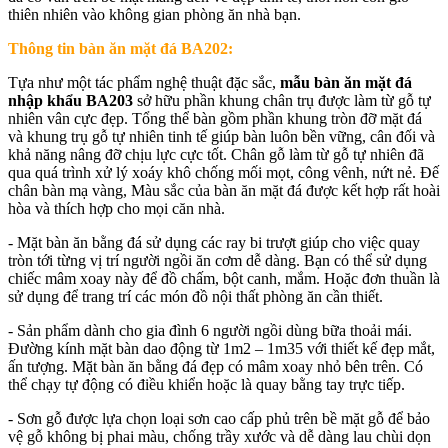
thiên nhiên vào không gian phòng ăn nhà bạn.
Thông tin bàn ăn mặt đá BA202:
Tựa như một tác phẩm nghệ thuật đặc sắc,
mẫu bàn ăn mặt đá
nhập khẩu BA203
sở hữu phần khung chân trụ được làm từ gỗ tự
nhiên vân cực đẹp. Tổng thể bàn gồm phần khung tròn đỡ mặt đá
và khung trụ gỗ tự nhiên tinh tế giúp bàn luôn bền vững, cân đối và
khả năng nâng đỡ chịu lực cực tốt. Chân gỗ làm từ gỗ tự nhiên đã
qua quá trình xử lý xoáy khô chống mối mọt, công vênh, nứt nẻ. Đế
chân bàn mạ vàng, Màu sắc của bàn ăn mặt đá được kết hợp rất hoài
hòa và thích hợp cho mọi căn nhà.
- Mặt bàn ăn bằng đá sử dụng các ray bi trượt giúp cho việc quay
tròn tới từng vị trí người ngồi ăn cơm dễ dàng. Bạn có thể sử dụng
chiếc mâm xoay này để đồ chấm, bột canh, mắm. Hoặc đơn thuần là
sử dụng để trang trí các món đồ nội thất phòng ăn cần thiết.
- Sản phẩm dành cho gia đình 6 người ngồi dùng bữa thoải mái.
Đường kính mặt bàn dao động từ 1m2 – 1m35 với thiết kế đẹp mắt,
ấn tượng. Mặt bàn ăn bằng đá đẹp có mâm xoay nhỏ bên trên. Có
thể chạy tự động có điều khiển hoặc là quay bằng tay trực tiếp.
- Sơn gỗ được lựa chọn loại sơn cao cấp phủ trên bề mặt gỗ để bảo
vệ gỗ không bị phai màu, chống trầy xước và dễ dàng lau chùi dọn