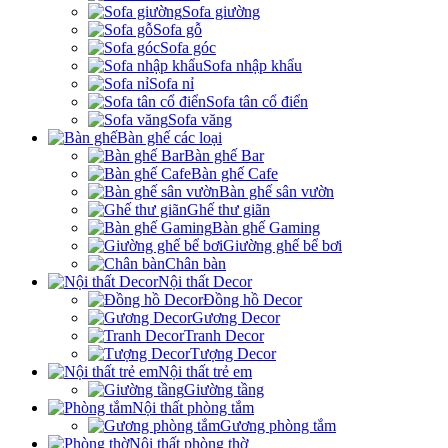
Sofa giường
Sofa gỗ
Sofa góc
Sofa nhập khẩu
Sofa nỉ
Sofa tân cổ điển
Sofa văng
Bàn ghế các loại
Bàn ghế Bar
Bàn ghế Cafe
Bàn ghế sân vườn
Ghế thư giãn
Bàn ghế Gaming
Giường ghế bể bơi
Chân bàn
Nội thất Decor
Đồng hồ Decor
Gương Decor
Tranh Decor
Tượng Decor
Nội thất trẻ em
Giường tầng
Nội thất phòng tắm
Gương phòng tắm
Nội thất phòng thờ