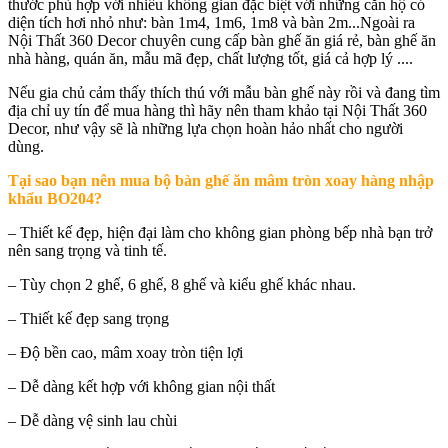
thước phù hợp với nhiều không gian đặc biệt với những căn hộ có
diện tích hơi nhỏ như: bàn 1m4, 1m6, 1m8 và bàn 2m...Ngoài ra
Nội Thất 360 Decor chuyên cung cấp bàn ghế ăn giá rẻ, bàn ghế ăn
nhà hàng, quán ăn, mẫu mã đẹp, chất lượng tốt, giá cả hợp lý ....
Nếu gia chủ cảm thấy thích thú với mẫu bàn ghế này rồi và đang tìm
địa chỉ uy tín để mua hàng thì hãy nên tham khảo tại Nội Thất 360
Decor, như vậy sẽ là những lựa chọn hoàn hảo nhất cho người
dùng.
Tại sao bạn nên mua
bộ bàn ghế ăn mâm tròn xoay hàng nhập
khẩu BO204
?
– Thiết kế đẹp, hiện đại làm cho không gian phòng bếp nhà bạn trở
nên sang trọng và tinh tế.
– Tùy chọn 2 ghế, 6 ghế, 8 ghế và kiểu ghế khác nhau.
– Thiết kế đẹp sang trọng
– Độ bền cao, mâm xoay tròn tiện lợi
– Dễ dàng kết hợp với không gian nội thất
– Dễ dàng vệ sinh lau chùi