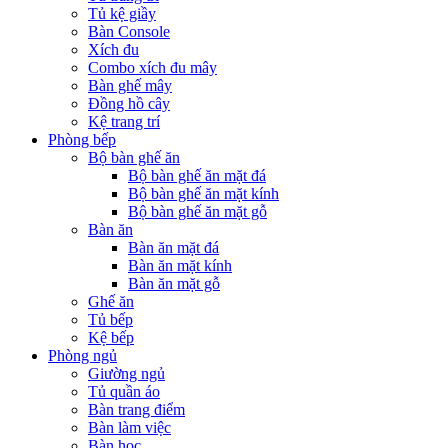
Tủ kệ giầy
Bàn Console
Xích đu
Combo xích đu mây
Bàn ghế mây
Đồng hồ cây
Kệ trang trí
Phòng bếp
Bộ bàn ghế ăn
Bộ bàn ghế ăn mặt đá
Bộ bàn ghế ăn mặt kính
Bộ bàn ghế ăn mặt gỗ
Bàn ăn
Bàn ăn mặt đá
Bàn ăn mặt kính
Bàn ăn mặt gỗ
Ghế ăn
Tủ bếp
Kệ bếp
Phòng ngủ
Giường ngủ
Tủ quần áo
Bàn trang điểm
Bàn làm việc
Bàn học