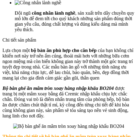
Đội ngũ
công nhân lành nghề
, sản xuất trên dây chuyền quy
mô lớn để đem tới cho quý khách những sản phẩm đúng thời
gian yêu câu, đúng chất lượng và đúng kiểu dáng mà mình
yêu thích.
Chi tiết sản phẩm
Lựa chọn một
bộ bàn ăn phù hợp cho căn bếp
của bạn không chỉ
khiến nơi này trở nên ấm cúng, thoải mái hơn với những bữa cơm
ngon miệng mà còn biến không gian này trở thành một góc trang trí
tuyệt đẹp trong nhà. Các mẫu bàn ăn gỗ với những tính năng ưu
việt, khả năng chịu lực, dễ lau chùi, bảo quản, bền, đẹp đồng thời
mang lại cho gia đình cảm giác gần gũi, thân quen
Bộ bàn ghế ăn mâm tròn xoay hàng nhập khẩu BO204
được
trang bị một mâm xoay bằng đá Cremic nhập khẩu chịu lực chắc
chắn. Đóng vai trò là điểm nhấn trung tâm của phòng bếp, bộ bàn
ăn được chăm chút thật tỉ mỉ, kỳ công đến từng chi tiết để khi hòa
cùng không gian này, sản phẩm sẽ tỏa sáng tạo nên vẻ sinh động,
lung linh cho nơi đây.
Thông tin chi tiết về
bộ bàn ghế ăn mâm tròn xoay hàng nhập