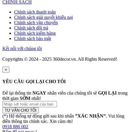
CHÍNH SÁCH
Chính sách thanh toán
Chính sách giải quyết khiếu nại
Chính sách vận chuyển
Chính sách đổi trả
Chính sách kiểm hàng
Chính sách bảo mật
Kết nối với chúng tôi
Copyrights © 2024 - 2025 360decor.vn. All Rights Reserved!
×
YÊU CẦU GỌI LẠI CHO TÔI
Để lại thông tin
NGAY
nhân viên của chúng tôi sẽ
GỌI LẠI
trong
thời gian
SỚM
nhất!
TƯ VẤN CHO TÔI
(*) Hệ thống tự động gửi sau khi nhấn
”XÁC NHẬN”
. Vui lòng
điền thông tin chính xác. Xin cảm ơn!
0918 886 002
Bấm để gọi ngay
!