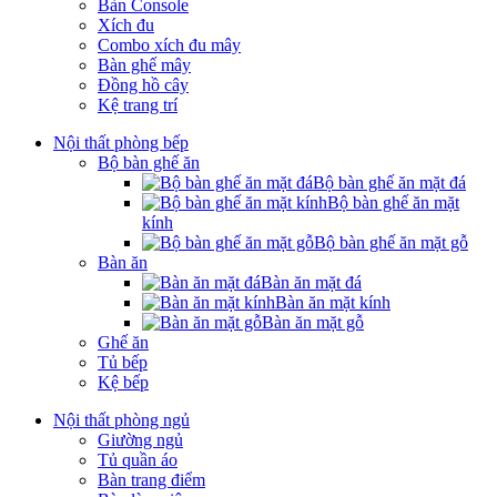
Bàn Console
Xích đu
Combo xích đu mây
Bàn ghế mây
Đồng hồ cây
Kệ trang trí
Nội thất phòng bếp
Bộ bàn ghế ăn
Bộ bàn ghế ăn mặt đá
Bộ bàn ghế ăn mặt
kính
Bộ bàn ghế ăn mặt gỗ
Bàn ăn
Bàn ăn mặt đá
Bàn ăn mặt kính
Bàn ăn mặt gỗ
Ghế ăn
Tủ bếp
Kệ bếp
Nội thất phòng ngủ
Giường ngủ
Tủ quần áo
Bàn trang điểm