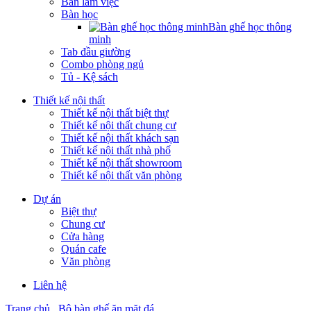
Bàn làm việc
Bàn học
Bàn ghế học thông
minh
Tab đầu giường
Combo phòng ngủ
Tủ - Kệ sách
Thiết kế nội thất
Thiết kế nội thất biệt thự
Thiết kế nội thất chung cư
Thiết kế nội thất khách sạn
Thiết kế nội thất nhà phố
Thiết kế nội thất showroom
Thiết kế nội thất văn phòng
Dự án
Biệt thự
Chung cư
Cửa hàng
Quán cafe
Văn phòng
Liên hệ
Trang chủ
Bộ bàn ghế ăn mặt đá