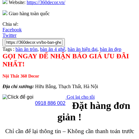
Website:
https://360decor.vn/
Giao hàng toàn quốc
Chia sẻ:
Facebook
Twitter
Tags :
bàn ăn tròn
,
bàn ăn 4 ghế
,
bàn ăn hiện đại
,
bàn ăn đẹp
GỌI NGAY ĐỂ NHẬN BÁO GIÁ ƯU ĐÃI
NHẤT!
Nội Thất 360 Decor
Địa chỉ xưởng:
Hữu Bằng, Thạch Thất, Hà Nội
Gọi lại cho tôi
Đặt hàng đơn
0918 886 002
giản !
Chỉ cần để lại thông tin – Không cần thanh toán trước