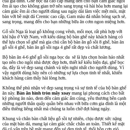
của gia đình. Ghế bọc da cao cấp mang đến cho bạn cảm giác ngồi
êm ái tạo cho không gian trở nên sang trọng và hài hòa hơn mang lại
cảm giác êm ái cho người dùng sau ngày dài làm việc mệt mỏi, mặt
bàn với bề mặt đá Cremic cao cấp, Gam màu đá nhẵn bóng sạch sẽ,
sang trọng, mang đến cho bạn những bữa ăn cơm ngon miệng hơn.
Gỗ sồi Nga là loại gỗ không cong vênh, mối mọt, rất phù hợp với
khí hậu ở Việt Nam, với kiểu dáng bộ bàn ghế này khách hàng có
thể lựa chọn số ghế mà gia chủ cần bộ bàn ăn gỗ sồi 8 ghế, bàn ăn
gỗ sồi 4 ghế, bàn ăn gỗ sồi nga 4 ghế rất đẹp và chất lương.
Bộ bàn ăn 4-6 ghế gỗ sồi nga bọc da sẽ là lựa chọn hoàn hảo nhất
tạo nên cho ngôi nhà được đẹp hơn, thiết kế kiểu hiện đại, ghế bọc
da, đây là vẻ đẹp sang chảnh và tiện nghi nhất cho người dùng. Vì
vậy người dùng hãy nên có những sự lựa chọn tinh tế nhất, khiến
khách hàng cảm thấy hài lòng hơn.
Không thể phủ nhận vẻ đẹp sang trọng và sự tinh tế của bộ bàn ghế
ăn này.
Bàn ăn hình tròn mây xoay
mang lại phong cách cho bất
kỳ phòng ăn nào, đem đến cảm giác ấm cúng, yêu thương bên cạnh
những người thân quây quần bên nhau với bữa cơm gia đình là một
điều thiêng liêng nhất mà chúng ta luôn chờ đợi hàng ngày.
Khung và chân bàn chất liệu gỗ sồi tự nhiên, chịu được sức nặng
của mặt bàn đá, mang lại cảm giác chắc chắn an toàn. Thiết kế mặt
đá có vân trên bề mặt mang đến vẻ đẹp tinh tế, thổi hồn cơn gió