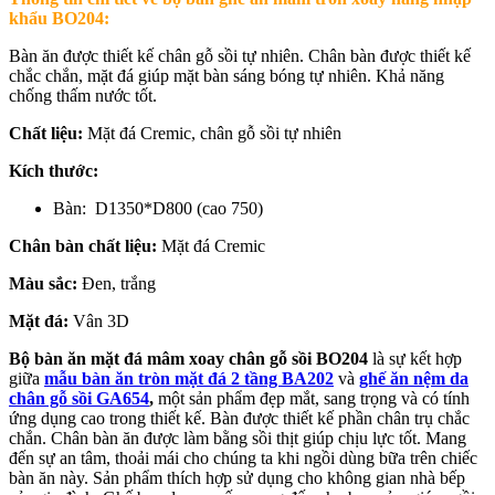
khẩu BO204:
Bàn ăn được thiết kế chân gỗ sồi tự nhiên. Chân bàn được thiết kế
chắc chắn, mặt đá giúp mặt bàn sáng bóng tự nhiên. Khả năng
chống thấm nước tốt.
Chất liệu:
Mặt đá Cremic, chân gỗ sồi tự nhiên
Kích thước:
Bàn: D1350*D800 (cao 750)
Chân bàn chất liệu:
Mặt đá Cremic
Màu sắc:
Đen, trắng
Mặt đá:
Vân 3D
Bộ bàn ăn mặt đá mâm xoay chân gỗ sồi BO204
là sự kết hợp
giữa
mẫu bàn ăn tròn mặt đá 2 tầng BA202
và
ghế ăn nệm da
chân gỗ sồi GA654
,
một sản phẩm đẹp mắt, sang trọng và có tính
ứng dụng cao trong thiết kế. Bàn được thiết kế phần chân trụ chắc
chắn. Chân bàn ăn được làm bằng sồi thịt giúp chịu lực tốt. Mang
đến sự an tâm, thoải mái cho chúng ta khi ngồi dùng bữa trên chiếc
bàn ăn này. Sản phẩm thích hợp sử dụng cho không gian nhà bếp