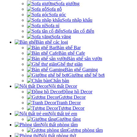
Sofa giường
Sofa gỗ
Sofa góc
Sofa nhập khẩu
Sofa nỉ
Sofa tân cổ điển
Sofa văng
Bàn ghế các loại
Bàn ghế Bar
Bàn ghế Cafe
Bàn ghế sân vườn
Ghế thư giãn
Bàn ghế Gaming
Giường ghế bể bơi
Chân bàn
Nội thất Decor
Đồng hồ Decor
Gương Decor
Tranh Decor
Tượng Decor
Nội thất trẻ em
Giường tầng
Nội thất phòng tắm
Gương phòng tắm
Nội thất phòng thờ