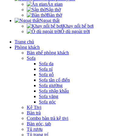
Án gian
Sập thờ
Bàn thờ
Ngoại thất
Khay nổi bể bơi
Ô dù ngoài trời
Trang chủ
Phòng khách
Bàn ghế phòng khách
Sofa
Sofa da
Sofa nỉ
Sofa gỗ
Sofa tân cổ điển
Sofa giường
Sofa nhập khẩu
Sofa văng
Sofa góc
Kệ Tivi
Bàn trà
Combo bàn trà kệ tivi
Bàn góc, tab
Tủ rượu
Tủ trang trí