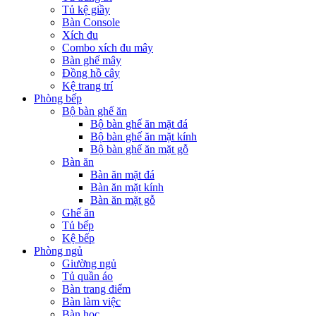
Tủ kệ giầy
Bàn Console
Xích đu
Combo xích đu mây
Bàn ghế mây
Đồng hồ cây
Kệ trang trí
Phòng bếp
Bộ bàn ghế ăn
Bộ bàn ghế ăn mặt đá
Bộ bàn ghế ăn mặt kính
Bộ bàn ghế ăn mặt gỗ
Bàn ăn
Bàn ăn mặt đá
Bàn ăn mặt kính
Bàn ăn mặt gỗ
Ghế ăn
Tủ bếp
Kệ bếp
Phòng ngủ
Giường ngủ
Tủ quần áo
Bàn trang điểm
Bàn làm việc
Bàn học