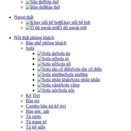
Sập thờ
Bàn thờ
Ngoại thất
Khay nổi bể bơi
Ô dù ngoài trời
Nội thất phòng khách
Bàn ghế phòng khách
Sofa
Sofa da
Sofa nỉ
Sofa gỗ
Sofa tân cổ điển
Sofa giường
Sofa nhập khẩu
Sofa văng
Sofa góc
Kệ Tivi
Bàn trà
Combo bàn trà kệ tivi
Bàn góc, tab
Tủ rượu
Tủ trang trí
Tủ kệ giầy