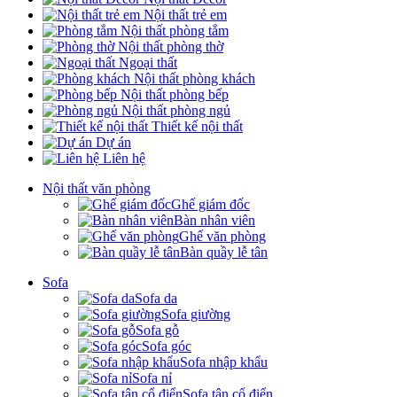
Nội thất trẻ em
Nội thất phòng tắm
Nội thất phòng thờ
Ngoại thất
Nội thất phòng khách
Nội thất phòng bếp
Nội thất phòng ngủ
Thiết kế nội thất
Dự án
Liên hệ
Nội thất văn phòng
Ghế giám đốc
Bàn nhân viên
Ghế văn phòng
Bàn quầy lễ tân
Sofa
Sofa da
Sofa giường
Sofa gỗ
Sofa góc
Sofa nhập khẩu
Sofa nỉ
Sofa tân cổ điển