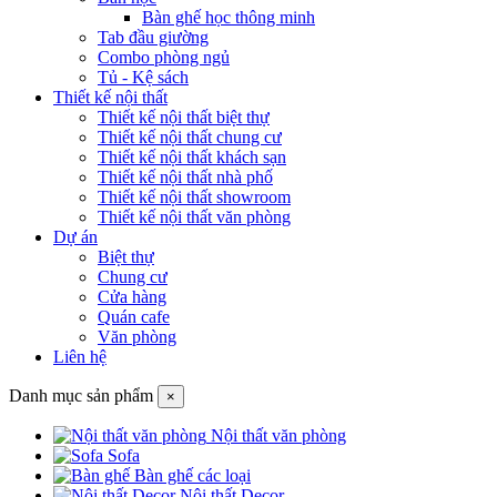
Bàn ghế học thông minh
Tab đầu giường
Combo phòng ngủ
Tủ - Kệ sách
Thiết kế nội thất
Thiết kế nội thất biệt thự
Thiết kế nội thất chung cư
Thiết kế nội thất khách sạn
Thiết kế nội thất nhà phố
Thiết kế nội thất showroom
Thiết kế nội thất văn phòng
Dự án
Biệt thự
Chung cư
Cửa hàng
Quán cafe
Văn phòng
Liên hệ
Danh mục sản phẩm
×
Nội thất văn phòng
Sofa
Bàn ghế các loại
Nội thất Decor