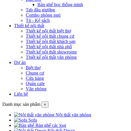
Bàn ghế học thông minh
Tab đầu giường
Combo phòng ngủ
Tủ - Kệ sách
Thiết kế nội thất
Thiết kế nội thất biệt thự
Thiết kế nội thất chung cư
Thiết kế nội thất khách sạn
Thiết kế nội thất nhà phố
Thiết kế nội thất showroom
Thiết kế nội thất văn phòng
Dự án
Biệt thự
Chung cư
Cửa hàng
Quán cafe
Văn phòng
Liên hệ
Danh mục sản phẩm
×
Nội thất văn phòng
Sofa
Bàn ghế các loại
Nội thất Decor