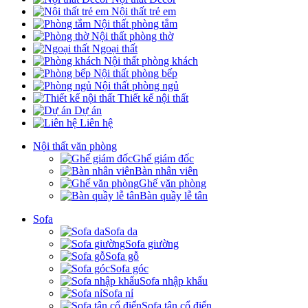
Nội thất trẻ em
Nội thất phòng tắm
Nội thất phòng thờ
Ngoại thất
Nội thất phòng khách
Nội thất phòng bếp
Nội thất phòng ngủ
Thiết kế nội thất
Dự án
Liên hệ
Nội thất văn phòng
Ghế giám đốc
Bàn nhân viên
Ghế văn phòng
Bàn quầy lễ tân
Sofa
Sofa da
Sofa giường
Sofa gỗ
Sofa góc
Sofa nhập khẩu
Sofa nỉ
Sofa tân cổ điển