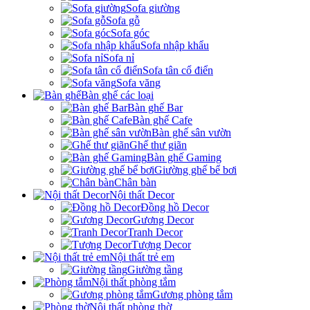
Sofa giường
Sofa gỗ
Sofa góc
Sofa nhập khẩu
Sofa nỉ
Sofa tân cổ điển
Sofa văng
Bàn ghế các loại
Bàn ghế Bar
Bàn ghế Cafe
Bàn ghế sân vườn
Ghế thư giãn
Bàn ghế Gaming
Giường ghế bể bơi
Chân bàn
Nội thất Decor
Đồng hồ Decor
Gương Decor
Tranh Decor
Tượng Decor
Nội thất trẻ em
Giường tầng
Nội thất phòng tắm
Gương phòng tắm
Nội thất phòng thờ