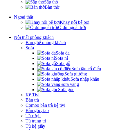
Sập thờ
Bàn thờ
Ngoại thất
Khay nổi bể bơi
Ô dù ngoài trời
Nội thất phòng khách
Bàn ghế phòng khách
Sofa
Sofa da
Sofa nỉ
Sofa gỗ
Sofa tân cổ điển
Sofa giường
Sofa nhập khẩu
Sofa văng
Sofa góc
Kệ Tivi
Bàn trà
Combo bàn trà kệ tivi
Bàn góc, tab
Tủ rượu
Tủ trang trí
Tủ kệ giầy