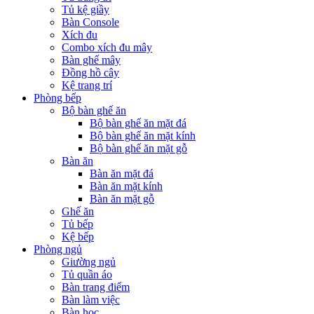
Tủ kệ giầy
Bàn Console
Xích đu
Combo xích đu mây
Bàn ghế mây
Đồng hồ cây
Kệ trang trí
Phòng bếp
Bộ bàn ghế ăn
Bộ bàn ghế ăn mặt đá
Bộ bàn ghế ăn mặt kính
Bộ bàn ghế ăn mặt gỗ
Bàn ăn
Bàn ăn mặt đá
Bàn ăn mặt kính
Bàn ăn mặt gỗ
Ghế ăn
Tủ bếp
Kệ bếp
Phòng ngủ
Giường ngủ
Tủ quần áo
Bàn trang điểm
Bàn làm việc
Bàn học