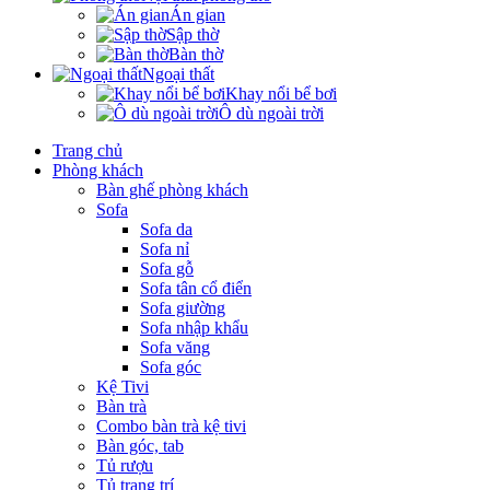
Án gian
Sập thờ
Bàn thờ
Ngoại thất
Khay nổi bể bơi
Ô dù ngoài trời
Trang chủ
Phòng khách
Bàn ghế phòng khách
Sofa
Sofa da
Sofa nỉ
Sofa gỗ
Sofa tân cổ điển
Sofa giường
Sofa nhập khẩu
Sofa văng
Sofa góc
Kệ Tivi
Bàn trà
Combo bàn trà kệ tivi
Bàn góc, tab
Tủ rượu
Tủ trang trí