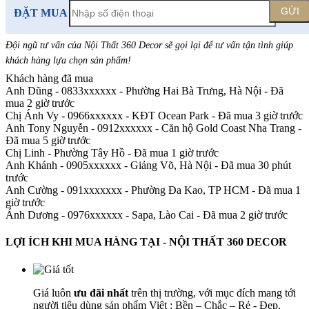
GỬI
ĐẶT MUA
Đội ngũ tư vấn của Nội Thất 360 Decor sẽ gọi lại để tư vấn tận tình giúp
khách hàng lựa chọn sản phẩm
!
Khách hàng đã mua
Anh Dũng - 0833xxxxxx
-
Phường Hai Bà Trưng, Hà Nội - Đã
mua 2 giờ trước
Chị Ánh Vy - 0966xxxxxx
-
KĐT Ocean Park - Đã mua 3 giờ trước
Anh Tony Nguyễn - 0912xxxxxx
-
Căn hộ Gold Coast Nha Trang -
Đã mua 5 giờ trước
Chị Linh
-
Phường Tây Hồ - Đã mua 1 giờ trước
Anh Khánh - 0905xxxxxx
-
Giảng Võ, Hà Nội - Đã mua 30 phút
trước
Anh Cường - 091xxxxxxx
-
Phường Đa Kao, TP HCM - Đã mua 1
giờ trước
Ánh Dương - 0976xxxxxx
-
Sapa, Lào Cai - Đã mua 2 giờ trước
LỢI ÍCH KHI MUA HÀNG TẠI - NỘI THẤT 360 DECOR
Giá luôn
ưu đãi nhất
trên thị trường, với mục đích mang tới
người tiêu dùng sản phẩm Việt : Bền – Chắc – Rẻ - Đẹp.