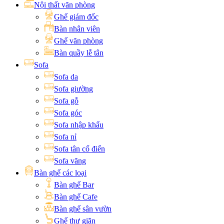
Nội thất văn phòng
Ghế giám đốc
Bàn nhân viên
Ghế văn phòng
Bàn quầy lễ tân
Sofa
Sofa da
Sofa giường
Sofa gỗ
Sofa góc
Sofa nhập khẩu
Sofa nỉ
Sofa tân cổ điển
Sofa văng
Bàn ghế các loại
Bàn ghế Bar
Bàn ghế Cafe
Bàn ghế sân vườn
Ghế thư giãn