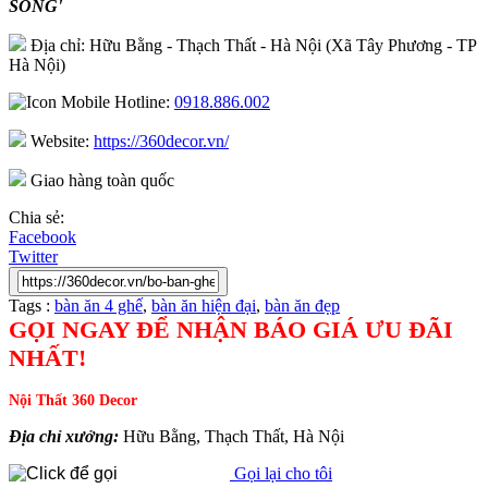
SỐNG'
Địa chỉ: Hữu Bằng - Thạch Thất - Hà Nội (Xã Tây Phương - TP
Hà Nội)
Hotline:
0918.886.002
Website:
https://360decor.vn/
Giao hàng toàn quốc
Chia sẻ:
Facebook
Twitter
Tags :
bàn ăn 4 ghế
,
bàn ăn hiện đại
,
bàn ăn đẹp
GỌI NGAY ĐỂ NHẬN BÁO GIÁ ƯU ĐÃI
NHẤT!
Nội Thất 360 Decor
Địa chỉ xưởng:
Hữu Bằng, Thạch Thất, Hà Nội
Gọi lại cho tôi