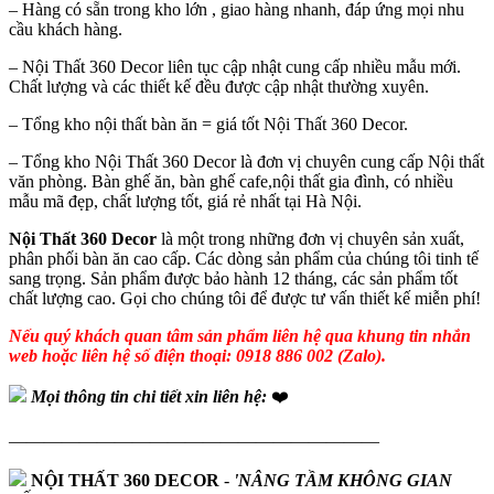
– Hàng có sẵn trong kho lớn , giao hàng nhanh, đáp ứng mọi nhu
cầu khách hàng.
– Nội Thất 360 Decor liên tục cập nhật cung cấp nhiều mẫu mới.
Chất lượng và các thiết kế đều được cập nhật thường xuyên.
– Tổng kho nội thất bàn ăn = giá tốt Nội Thất 360 Decor.
– Tổng kho Nội Thất 360 Decor là đơn vị chuyên cung cấp Nội thất
văn phòng. Bàn ghế ăn, bàn ghế cafe,nội thất gia đình, có nhiều
mẫu mã đẹp, chất lượng tốt, giá rẻ nhất tại Hà Nội.
Nội Thất 360 Decor
là một trong những đơn vị chuyên sản xuất,
phân phối bàn ăn cao cấp. Các dòng sản phẩm của chúng tôi tinh tế
sang trọng. Sản phẩm được bảo hành 12 tháng, các sản phẩm tốt
chất lượng cao. Gọi cho chúng tôi để được tư vấn thiết kế miễn phí!
Nếu quý khách quan tâm sản phẩm liên hệ qua khung tin nhắn
web hoặc liên hệ số điện thoại: 0918 886 002 (Zalo).
Mọi thông tin chi tiết xin liên hệ:
❤️
—————————————————————
NỘI THẤT 360 DECOR
-
'NÂNG TẦM KHÔNG GIAN