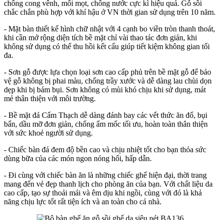
chống cong vênh, mối mọt, chống nước cực kì hiệu quả. Gỗ sồi
chắc chắn phù hợp với khí hậu ở VN thời gian sử dụng trên 10 năm.
- Mặt bàn thiết kế hình chữ nhật với 4 cạnh bo viền tròn thanh thoát,
khi cần mở rộng diện tích bề mặt chỉ vài thao tác đơn giản, khi
không sử dụng có thể thu hồi kết cấu giúp tiết kiệm không gian tối
đa.
- Sơn gỗ được lựa chọn loại sơn cao cấp phủ trên bề mặt gỗ để bảo
vệ gỗ không bị phai màu, chống trầy xước và dễ dàng lau chùi dọn
dẹp khi bị bám bụi. Sơn không có mùi khó chịu khi sử dụng, mát
mẻ thân thiện với môi trường.
- Bề mặt đá Cẩm Thạch dễ dàng đánh bay các vết thức ăn đổ, bụi
bẩn, dầu mỡ đơn giản, chống ẩm mốc tối ưu, hoàn toàn thân thiện
với sức khoẻ người sử dụng.
- Chiếc bàn đá đem độ bền cao và chịu nhiệt tốt cho bạn thỏa sức
dùng bữa của các món ngon nóng hổi, hấp dẫn.
- Đi cùng với chiếc bàn ăn là những chiếc ghế hiện đại, thời trang
mang đến vẻ đẹp thanh lịch cho phòng ăn của bạn. Với chất liệu da
cao cấp, tạo sự thoải mái và êm dịu khi ngồi, cùng với đó là khả
năng chịu lực tốt rất tiện ích và an toàn cho cả nhà.