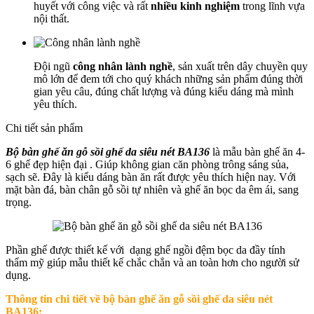
huyết với công việc và rất
nhiều kinh nghiệm
trong lĩnh vựa
nội thất.
Đội ngũ
công nhân lành nghề
, sản xuất trên dây chuyền quy
mô lớn để đem tới cho quý khách những sản phẩm đúng thời
gian yêu câu, đúng chất lượng và đúng kiểu dáng mà mình
yêu thích.
Chi tiết sản phẩm
Bộ bàn ghế ăn gỗ sồi ghế da siêu nét BA136
là mẫu bàn ghế ăn 4-
6 ghế đẹp hiện đại . Giúp không gian căn phòng trông sáng sủa,
sạch sẽ. Đây là kiểu dáng bàn ăn rất được yêu thích hiện nay. Với
mặt bàn đá, bàn chân gỗ sồi tự nhiên và ghế ăn bọc da êm ái, sang
trọng.
Phần ghế được thiết kế với dạng ghế ngồi đệm bọc da đầy tính
thẩm mỹ giúp mẫu thiết kế chắc chắn và an toàn hơn cho người sử
dụng.
Thông tin chi tiết về b
ộ bàn ghế ăn gỗ sồi ghế da siêu nét
BA136: