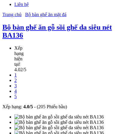
Liên hệ
Trang chủ
Bộ bàn ghế ăn mặt đá
Bộ bàn ghế ăn gỗ sồi ghế da siêu nét
BA136
Xếp
hạng
hiện
tại!
4.02/5
1
2
3
4
5
Xếp hạng:
4.0
/
5
-
(205 Phiếu bầu)