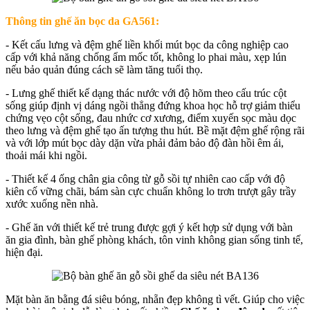
Thông tin ghế ăn bọc da GA561:
- Kết cấu lưng và đệm ghế liền khối mút bọc da công nghiệp cao
cấp với khả năng chống ẩm mốc tốt, không lo phai màu, xẹp lún
nếu bảo quản đúng cách sẽ làm tăng tuổi thọ.
- Lưng ghế thiết kế dạng thác nước với độ hõm theo cấu trúc cột
sống giúp định vị dáng ngồi thẳng đứng khoa học hỗ trợ giảm thiểu
chứng vẹo cột sống, đau nhức cơ xương, điểm xuyến sọc màu dọc
theo lưng và đệm ghế tạo ấn tượng thu hút. Bề mặt đệm ghế rộng rãi
và với lớp mút bọc dày dặn vừa phải đảm bảo độ đàn hồi êm ái,
thoải mái khi ngồi.
- Thiết kế 4 ống chân gia công từ gỗ sồi tự nhiên cao cấp với độ
kiên cố vững chãi, bám sàn cực chuẩn không lo trơn trượt gây trầy
xước xuống nền nhà.
- Ghế ăn với thiết kế trẻ trung được gợi ý kết hợp sử dụng với bàn
ăn gia đình, bàn ghế phòng khách, tôn vinh không gian sống tinh tế,
hiện đại.
Mặt bàn ăn bằng đá siêu bóng, nhẵn đẹp không tì vết. Giúp cho việc