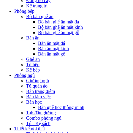
Đồng hồ cây
Kệ trang trí
Phòng bếp
Bộ bàn ghế ăn
Bộ bàn ghế ăn mặt đá
Bộ bàn ghế ăn mặt kính
Bộ bàn ghế ăn mặt gỗ
Bàn ăn
Bàn ăn mặt đá
Bàn ăn mặt kính
Bàn ăn mặt gỗ
Ghế ăn
Tủ bếp
Kệ bếp
Phòng ngủ
Giường ngủ
Tủ quần áo
Bàn trang điểm
Bàn làm việc
Bàn học
Bàn ghế học thông minh
Tab đầu giường
Combo phòng ngủ
Tủ - Kệ sách
Thiết kế nội thất