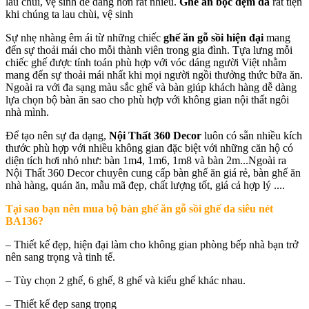
lau chùi, vệ sinh dễ dàng hơn rất nhiều.
Ghế ăn bọc đệm da
rất tiện
khi chúng ta lau chùi, vệ sinh
Sự nhẹ nhàng êm ái từ những chiếc
ghế ăn gỗ sồi hiện đại
mang
đến sự thoải mái cho mỗi thành viên trong gia đình. Tựa lưng mỗi
chiếc ghế được tính toán phù hợp với vóc dáng người Việt nhằm
mang đến sự thoải mái nhất khi mọi người ngồi thưởng thức bữa ăn.
Ngoài ra với đa sạng màu sắc ghế và bàn giúp khách hàng dễ dàng
lựa chọn bộ bàn ăn sao cho phù hợp với không gian nội thất ngôi
nhà mình.
Để tạo nên sự đa dạng,
Nội Thất 360 Decor
luôn có sẵn nhiều kích
thước phù hợp với nhiều không gian đặc biệt với những căn hộ có
diện tích hơi nhỏ như: bàn 1m4, 1m6, 1m8 và bàn 2m...Ngoài ra
Nội Thất 360 Decor chuyên cung cấp bàn ghế ăn giá rẻ, bàn ghế ăn
nhà hàng, quán ăn, mẫu mã đẹp, chất lượng tốt, giá cả hợp lý ....
Tại sao bạn nên mua
bộ bàn ghế ăn gỗ sồi ghế da siêu nét
BA136
?
– Thiết kế đẹp, hiện đại làm cho không gian phòng bếp nhà bạn trở
nên sang trọng và tinh tế.
– Tùy chọn 2 ghế, 6 ghế, 8 ghế và kiểu ghế khác nhau.
– Thiết kế đẹp sang trọng