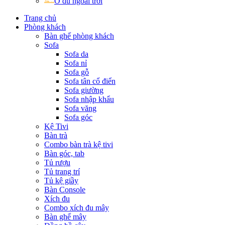
Ô dù ngoài trời
Trang chủ
Phòng khách
Bàn ghế phòng khách
Sofa
Sofa da
Sofa nỉ
Sofa gỗ
Sofa tân cổ điển
Sofa giường
Sofa nhập khẩu
Sofa văng
Sofa góc
Kệ Tivi
Bàn trà
Combo bàn trà kệ tivi
Bàn góc, tab
Tủ rượu
Tủ trang trí
Tủ kệ giầy
Bàn Console
Xích đu
Combo xích đu mây
Bàn ghế mây