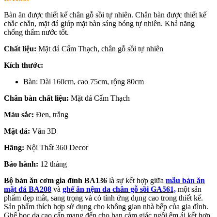
Bàn ăn được thiết kế chân gỗ sồi tự nhiên. Chân bàn được thiết kế
chắc chắn, mặt đá giúp mặt bàn sáng bóng tự nhiên. Khả năng
chống thấm nước tốt.
Chất liệu:
Mặt đá Cẩm Thạch, chân gỗ sồi tự nhiên
Kích thước:
Bàn: Dài 160cm, cao 75cm, rộng 80cm
Chân bàn chất liệu:
Mặt đá Cẩm Thạch
Màu sắc:
Đen, trắng
Mặt đá:
Vân 3D
Hãng:
Nội Thất 360 Decor
Bảo hành:
12 tháng
Bộ bàn ăn cơm gia đình BA136
là sự kết hợp giữa
mẫu bàn ăn
mặt đá BA208
và
ghế ăn nệm da chân gỗ sồi GA561,
một sản
phẩm đẹp mắt, sang trọng và có tính ứng dụng cao trong thiết kế.
Sản phẩm thích hợp sử dụng cho không gian nhà bếp của gia đình.
Ghế bọc da cao cấp mang đến cho bạn cảm giác ngồi êm ái kết hợp