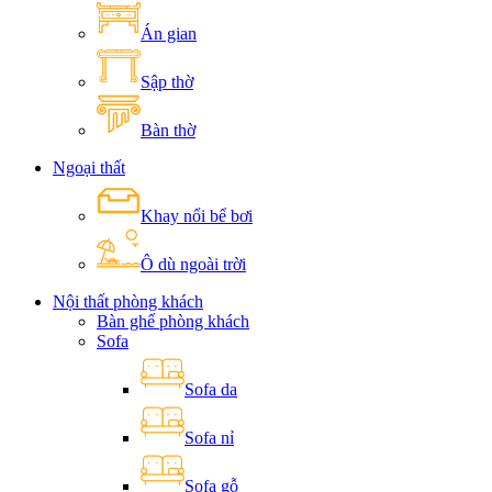
Án gian
Sập thờ
Bàn thờ
Ngoại thất
Khay nổi bể bơi
Ô dù ngoài trời
Nội thất phòng khách
Bàn ghế phòng khách
Sofa
Sofa da
Sofa nỉ
Sofa gỗ