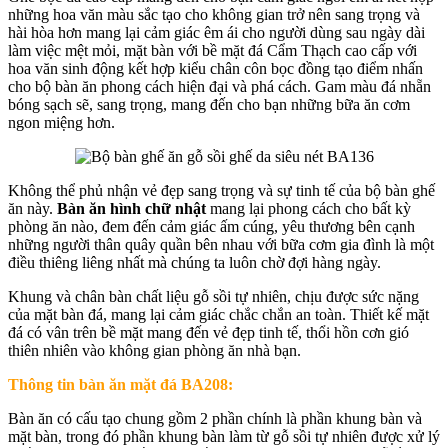
những hoa văn màu sắc tạo cho không gian trở nên sang trọng và
hài hòa hơn mang lại cảm giác êm ái cho người dùng sau ngày dài
làm việc mệt mỏi, mặt bàn với bề mặt đá Cẩm Thạch cao cấp với
hoa văn sinh động kết hợp kiểu chân côn bọc đồng tạo điểm nhấn
cho bộ bàn ăn phong cách hiện đại và phá cách. Gam màu đá nhẵn
bóng sạch sẽ, sang trọng, mang đến cho bạn những bữa ăn cơm
ngon miệng hơn.
Không thể phủ nhận vẻ đẹp sang trọng và sự tinh tế của bộ bàn ghế
ăn này.
Bàn ăn hình chữ nhật
mang lại phong cách cho bất kỳ
phòng ăn nào, đem đến cảm giác ấm cúng, yêu thương bên cạnh
những người thân quây quần bên nhau với bữa cơm gia đình là một
điều thiêng liêng nhất mà chúng ta luôn chờ đợi hàng ngày.
Khung và chân bàn chất liệu gỗ sồi tự nhiên, chịu được sức nặng
của mặt bàn đá, mang lại cảm giác chắc chắn an toàn. Thiết kế mặt
đá có vân trên bề mặt mang đến vẻ đẹp tinh tế, thổi hồn cơn gió
thiên nhiên vào không gian phòng ăn nhà bạn.
Thông tin bàn ăn mặt đá BA208:
Bàn ăn có cấu tạo chung gồm 2 phần chính là phần khung bàn và
mặt bàn, trong đó phần khung bàn làm từ gỗ sồi tự nhiên được xử lý