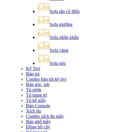
Sofa tân cổ điển
Sofa giường
Sofa nhập khẩu
Sofa văng
Sofa góc
Kệ Tivi
Bàn trà
Combo bàn trà kệ tivi
Bàn góc, tab
Tủ rượu
Tủ trang trí
Tủ kệ giầy
Bàn Console
Xích đu
Combo xích đu mây
Bàn ghế mây
Đồng hồ cây