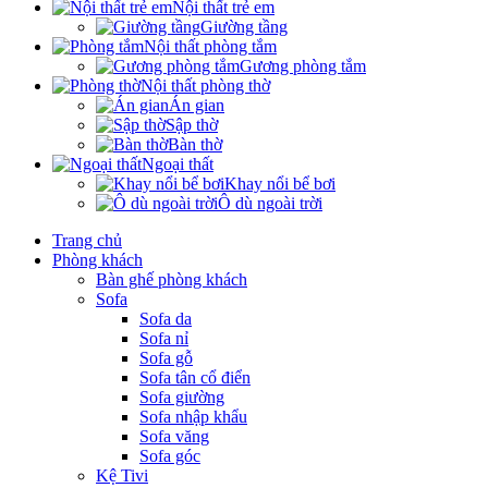
Nội thất trẻ em
Giường tầng
Nội thất phòng tắm
Gương phòng tắm
Nội thất phòng thờ
Án gian
Sập thờ
Bàn thờ
Ngoại thất
Khay nổi bể bơi
Ô dù ngoài trời
Trang chủ
Phòng khách
Bàn ghế phòng khách
Sofa
Sofa da
Sofa nỉ
Sofa gỗ
Sofa tân cổ điển
Sofa giường
Sofa nhập khẩu
Sofa văng
Sofa góc
Kệ Tivi