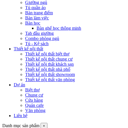
Giường ngủ
Tủ quần áo
Bàn trang điểm
Bàn làm việc
Bàn học
Bàn ghế học thông minh
Tab đầu giường
Combo phòng ngủ
Tủ - Kệ sách
Thiết kế nội thất
Thiết kế nội thất biệt thự
Thiết kế nội thất chung cư
Thiết kế nội thất khách sạn
Thiết kế nội thất nhà phố
Thiết kế nội thất showroom
Thiết kế nội thất văn phòng
Dự án
Biệt thự
Chung cư
Cửa hàng
Quán cafe
Văn phòng
Liên hệ
Danh mục sản phẩm
×