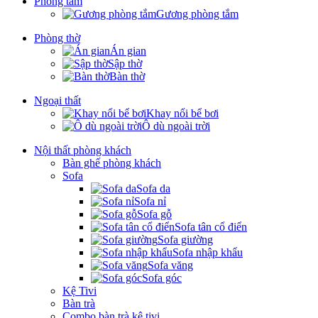
Phòng tắm
Gương phòng tắm
Phòng thờ
Án gian
Sập thờ
Bàn thờ
Ngoại thất
Khay nổi bể bơi
Ô dù ngoài trời
Nội thất phòng khách
Bàn ghế phòng khách
Sofa
Sofa da
Sofa nỉ
Sofa gỗ
Sofa tân cổ điển
Sofa giường
Sofa nhập khẩu
Sofa văng
Sofa góc
Kệ Tivi
Bàn trà
Combo bàn trà kệ tivi