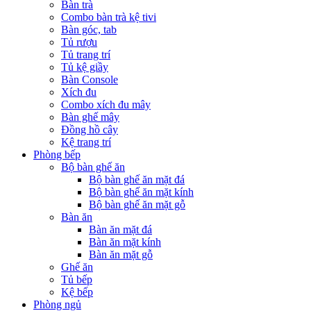
Bàn trà
Combo bàn trà kệ tivi
Bàn góc, tab
Tủ rượu
Tủ trang trí
Tủ kệ giầy
Bàn Console
Xích đu
Combo xích đu mây
Bàn ghế mây
Đồng hồ cây
Kệ trang trí
Phòng bếp
Bộ bàn ghế ăn
Bộ bàn ghế ăn mặt đá
Bộ bàn ghế ăn mặt kính
Bộ bàn ghế ăn mặt gỗ
Bàn ăn
Bàn ăn mặt đá
Bàn ăn mặt kính
Bàn ăn mặt gỗ
Ghế ăn
Tủ bếp
Kệ bếp
Phòng ngủ