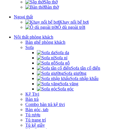
Sập thờ
Bàn thờ
Ngoại thất
Khay nổi bể bơi
Ô dù ngoài trời
Nội thất phòng khách
Bàn ghế phòng khách
Sofa
Sofa da
Sofa nỉ
Sofa gỗ
Sofa tân cổ điển
Sofa giường
Sofa nhập khẩu
Sofa văng
Sofa góc
Kệ Tivi
Bàn trà
Combo bàn trà kệ tivi
Bàn góc, tab
Tủ rượu
Tủ trang trí
Tủ kệ giầy