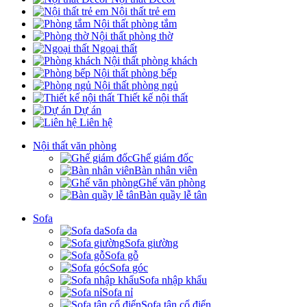
Nội thất trẻ em
Nội thất phòng tắm
Nội thất phòng thờ
Ngoại thất
Nội thất phòng khách
Nội thất phòng bếp
Nội thất phòng ngủ
Thiết kế nội thất
Dự án
Liên hệ
Nội thất văn phòng
Ghế giám đốc
Bàn nhân viên
Ghế văn phòng
Bàn quầy lễ tân
Sofa
Sofa da
Sofa giường
Sofa gỗ
Sofa góc
Sofa nhập khẩu
Sofa nỉ
Sofa tân cổ điển