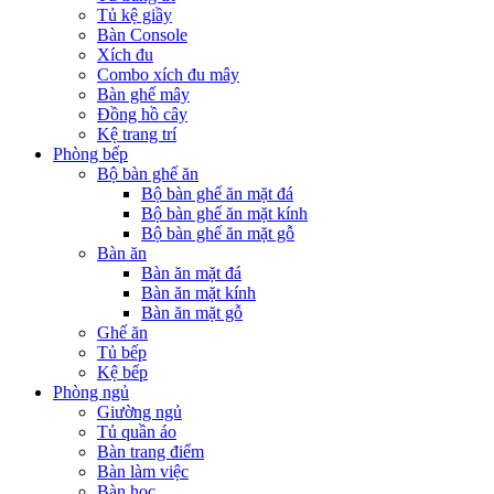
Tủ kệ giầy
Bàn Console
Xích đu
Combo xích đu mây
Bàn ghế mây
Đồng hồ cây
Kệ trang trí
Phòng bếp
Bộ bàn ghế ăn
Bộ bàn ghế ăn mặt đá
Bộ bàn ghế ăn mặt kính
Bộ bàn ghế ăn mặt gỗ
Bàn ăn
Bàn ăn mặt đá
Bàn ăn mặt kính
Bàn ăn mặt gỗ
Ghế ăn
Tủ bếp
Kệ bếp
Phòng ngủ
Giường ngủ
Tủ quần áo
Bàn trang điểm
Bàn làm việc
Bàn học