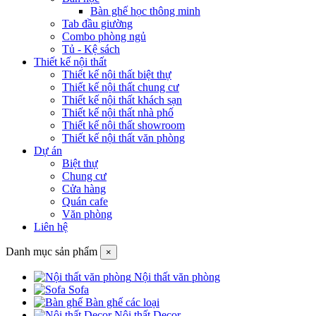
Bàn ghế học thông minh
Tab đầu giường
Combo phòng ngủ
Tủ - Kệ sách
Thiết kế nội thất
Thiết kế nội thất biệt thự
Thiết kế nội thất chung cư
Thiết kế nội thất khách sạn
Thiết kế nội thất nhà phố
Thiết kế nội thất showroom
Thiết kế nội thất văn phòng
Dự án
Biệt thự
Chung cư
Cửa hàng
Quán cafe
Văn phòng
Liên hệ
Danh mục sản phẩm
×
Nội thất văn phòng
Sofa
Bàn ghế các loại
Nội thất Decor