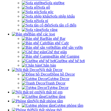
Sofa giường
Sofa gỗ
Sofa góc
Sofa nhập khẩu
Sofa nỉ
Sofa tân cổ điển
Sofa văng
Bàn ghế các loại
Bàn ghế Bar
Bàn ghế Cafe
Bàn ghế sân vườn
Ghế thư giãn
Bàn ghế Gaming
Giường ghế bể bơi
Chân bàn
Nội thất Decor
Đồng hồ Decor
Gương Decor
Tranh Decor
Tượng Decor
Nội thất trẻ em
Giường tầng
Nội thất phòng tắm
Gương phòng tắm
Nội thất phòng thờ