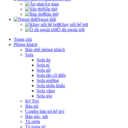
Án gian
Sập thờ
Bàn thờ
Ngoại thất
Khay nổi bể bơi
Ô dù ngoài trời
Trang chủ
Phòng khách
Bàn ghế phòng khách
Sofa
Sofa da
Sofa nỉ
Sofa gỗ
Sofa tân cổ điển
Sofa giường
Sofa nhập khẩu
Sofa văng
Sofa góc
Kệ Tivi
Bàn trà
Combo bàn trà kệ tivi
Bàn góc, tab
Tủ rượu
Tủ trang trí