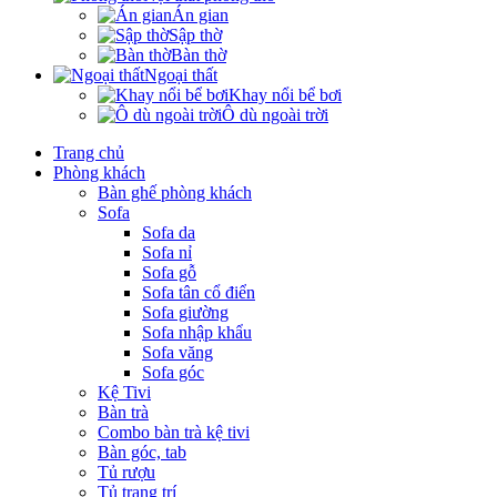
Án gian
Sập thờ
Bàn thờ
Ngoại thất
Khay nổi bể bơi
Ô dù ngoài trời
Trang chủ
Phòng khách
Bàn ghế phòng khách
Sofa
Sofa da
Sofa nỉ
Sofa gỗ
Sofa tân cổ điển
Sofa giường
Sofa nhập khẩu
Sofa văng
Sofa góc
Kệ Tivi
Bàn trà
Combo bàn trà kệ tivi
Bàn góc, tab
Tủ rượu
Tủ trang trí