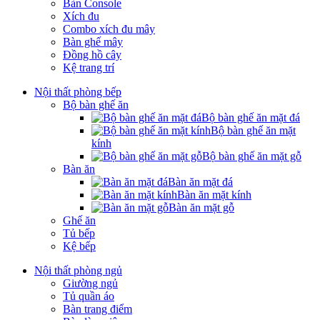
Bàn Console
Xích đu
Combo xích đu mây
Bàn ghế mây
Đồng hồ cây
Kệ trang trí
Nội thất phòng bếp
Bộ bàn ghế ăn
Bộ bàn ghế ăn mặt đá
Bộ bàn ghế ăn mặt
kính
Bộ bàn ghế ăn mặt gỗ
Bàn ăn
Bàn ăn mặt đá
Bàn ăn mặt kính
Bàn ăn mặt gỗ
Ghế ăn
Tủ bếp
Kệ bếp
Nội thất phòng ngủ
Giường ngủ
Tủ quần áo
Bàn trang điểm