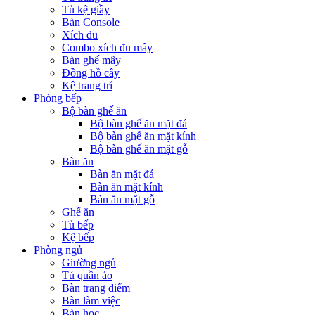
Tủ kệ giầy
Bàn Console
Xích đu
Combo xích đu mây
Bàn ghế mây
Đồng hồ cây
Kệ trang trí
Phòng bếp
Bộ bàn ghế ăn
Bộ bàn ghế ăn mặt đá
Bộ bàn ghế ăn mặt kính
Bộ bàn ghế ăn mặt gỗ
Bàn ăn
Bàn ăn mặt đá
Bàn ăn mặt kính
Bàn ăn mặt gỗ
Ghế ăn
Tủ bếp
Kệ bếp
Phòng ngủ
Giường ngủ
Tủ quần áo
Bàn trang điểm
Bàn làm việc
Bàn học