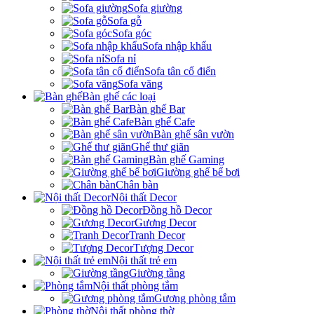
Sofa giường
Sofa gỗ
Sofa góc
Sofa nhập khẩu
Sofa nỉ
Sofa tân cổ điển
Sofa văng
Bàn ghế các loại
Bàn ghế Bar
Bàn ghế Cafe
Bàn ghế sân vườn
Ghế thư giãn
Bàn ghế Gaming
Giường ghế bể bơi
Chân bàn
Nội thất Decor
Đồng hồ Decor
Gương Decor
Tranh Decor
Tượng Decor
Nội thất trẻ em
Giường tầng
Nội thất phòng tắm
Gương phòng tắm
Nội thất phòng thờ