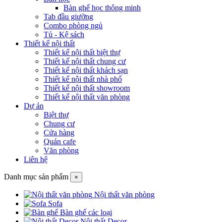
Bàn ghế học thông minh
Tab đầu giường
Combo phòng ngủ
Tủ - Kệ sách
Thiết kế nội thất
Thiết kế nội thất biệt thự
Thiết kế nội thất chung cư
Thiết kế nội thất khách sạn
Thiết kế nội thất nhà phố
Thiết kế nội thất showroom
Thiết kế nội thất văn phòng
Dự án
Biệt thự
Chung cư
Cửa hàng
Quán cafe
Văn phòng
Liên hệ
Danh mục sản phẩm
×
Nội thất văn phòng
Sofa
Bàn ghế các loại
Nội thất Decor