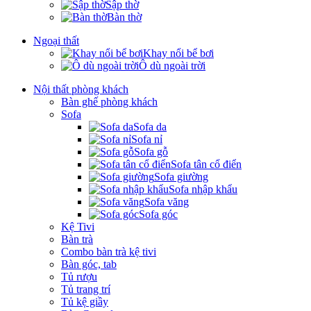
Sập thờ
Bàn thờ
Ngoại thất
Khay nổi bể bơi
Ô dù ngoài trời
Nội thất phòng khách
Bàn ghế phòng khách
Sofa
Sofa da
Sofa nỉ
Sofa gỗ
Sofa tân cổ điển
Sofa giường
Sofa nhập khẩu
Sofa văng
Sofa góc
Kệ Tivi
Bàn trà
Combo bàn trà kệ tivi
Bàn góc, tab
Tủ rượu
Tủ trang trí
Tủ kệ giầy