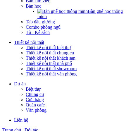
Bàn làm việc
Bàn học
Bàn ghế học thông
minh
Tab đầu giường
Combo phòng ngủ
Tủ - Kệ sách
Thiết kế nội thất
Thiết kế nội thất biệt thự
Thiết kế nội thất chung cư
Thiết kế nội thất khách sạn
Thiết kế nội thất nhà phố
Thiết kế nội thất showroom
Thiết kế nội thất văn phòng
Dự án
Biệt thự
Chung cư
Cửa hàng
Quán cafe
Văn phòng
Liên hệ
Trang chủ
Đối tác