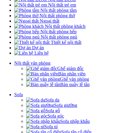
Nội thất trẻ em
Nội thất phòng tắm
Nội thất phòng thờ
Ngoại thất
Nội thất phòng khách
Nội thất phòng bếp
Nội thất phòng ngủ
Thiết kế nội thất
Dự án
Liên hệ
Nội thất văn phòng
Ghế giám đốc
Bàn nhân viên
Ghế văn phòng
Bàn quầy lễ tân
Sofa
Sofa da
Sofa giường
Sofa gỗ
Sofa góc
Sofa nhập khẩu
Sofa nỉ
Sofa tân cổ điển