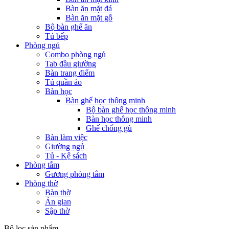
Bàn ăn mặt đá
Bàn ăn mặt gỗ
Bộ bàn ghế ăn
Tủ bếp
Phòng ngủ
Combo phòng ngủ
Tab đầu giường
Bàn trang điểm
Tủ quần áo
Bàn học
Bàn ghế học thông minh
Bộ bàn ghế học thông minh
Bàn học thông minh
Ghế chống gù
Bàn làm việc
Giường ngủ
Tủ - Kệ sách
Phòng tắm
Gương phòng tắm
Phòng thờ
Bàn thờ
Án gian
Sập thờ
Bộ lọc sản phẩm