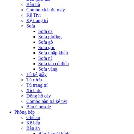
Bàn trà
Combo xích đu mây
Kệ Tivi
Kệ trang trí
Sofa
Sofa da
Sofa giường
Sofa gỗ
Sofa góc
Sofa nhập khẩu
Sofa nỉ
Sofa tân cổ điển
Sofa văng
Tủ kệ giầy
Tủ rượu
Tủ trang trí
Xích đu
Đồng hồ cây
Combo bàn trà kệ tivi
Bàn Console
Phòng bếp
Ghế ăn
Kệ bếp
Bàn ăn
Bàn ăn mặt kính