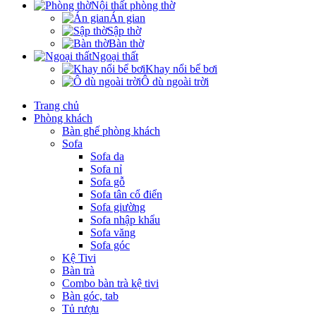
Nội thất phòng thờ
Án gian
Sập thờ
Bàn thờ
Ngoại thất
Khay nổi bể bơi
Ô dù ngoài trời
Trang chủ
Phòng khách
Bàn ghế phòng khách
Sofa
Sofa da
Sofa nỉ
Sofa gỗ
Sofa tân cổ điển
Sofa giường
Sofa nhập khẩu
Sofa văng
Sofa góc
Kệ Tivi
Bàn trà
Combo bàn trà kệ tivi
Bàn góc, tab
Tủ rượu