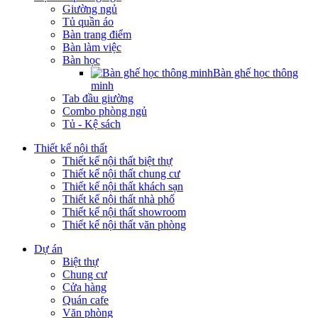
Giường ngủ
Tủ quần áo
Bàn trang điểm
Bàn làm việc
Bàn học
Bàn ghế học thông
minh
Tab đầu giường
Combo phòng ngủ
Tủ - Kệ sách
Thiết kế nội thất
Thiết kế nội thất biệt thự
Thiết kế nội thất chung cư
Thiết kế nội thất khách sạn
Thiết kế nội thất nhà phố
Thiết kế nội thất showroom
Thiết kế nội thất văn phòng
Dự án
Biệt thự
Chung cư
Cửa hàng
Quán cafe
Văn phòng