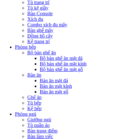
Tủ trang trí
Tủ kệ giầy
Bàn Console
Xích đu
Combo xích đu mây
Bàn ghế mây
Đồng hồ cây
Kệ trang trí
Phòng bếp
Bộ bàn ghế ăn
Bộ bàn ghế ăn mặt đá
Bộ bàn ghế ăn mặt kính
Bộ bàn ghế ăn mặt gỗ
Bàn ăn
Bàn ăn mặt đá
Bàn ăn mặt kính
Bàn ăn mặt gỗ
Ghế ăn
Tủ bếp
Kệ bếp
Phòng ngủ
Giường ngủ
Tủ quần áo
Bàn trang điểm
Bàn làm việc