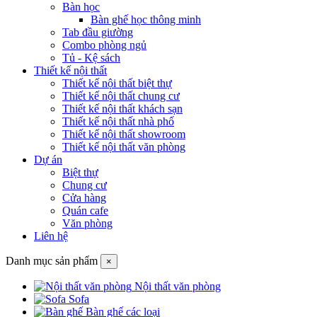
Bàn học
Bàn ghế học thông minh
Tab đầu giường
Combo phòng ngủ
Tủ - Kệ sách
Thiết kế nội thất
Thiết kế nội thất biệt thự
Thiết kế nội thất chung cư
Thiết kế nội thất khách sạn
Thiết kế nội thất nhà phố
Thiết kế nội thất showroom
Thiết kế nội thất văn phòng
Dự án
Biệt thự
Chung cư
Cửa hàng
Quán cafe
Văn phòng
Liên hệ
Danh mục sản phẩm
×
Nội thất văn phòng
Sofa
Bàn ghế các loại