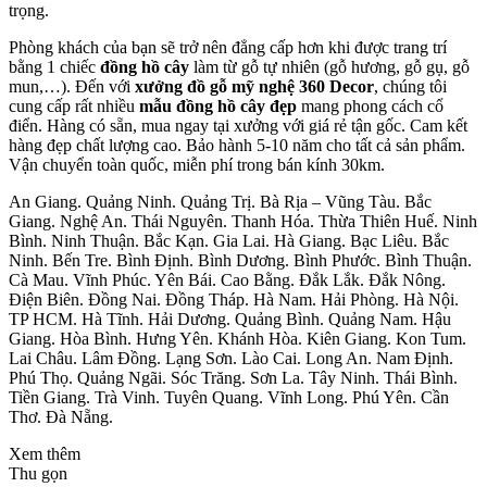
trọng.
Phòng khách của bạn sẽ trở nên đẳng cấp hơn khi được trang trí
bằng 1 chiếc
đồng hồ cây
làm từ gỗ tự nhiên (gỗ hương, gỗ gụ, gỗ
mun,…). Đến với
xưởng đồ gỗ mỹ nghệ 360 Decor
, chúng tôi
cung cấp rất nhiều
mẫu đồng hồ cây đẹp
mang phong cách cổ
điển. Hàng có sẵn, mua ngay tại xưởng với giá rẻ tận gốc. Cam kết
hàng đẹp chất lượng cao. Bảo hành 5-10 năm cho tất cả sản phẩm.
Vận chuyển toàn quốc, miễn phí trong bán kính 30km.
An Giang. Quảng Ninh. Quảng Trị. Bà Rịa – Vũng Tàu. Bắc
Giang. Nghệ An. Thái Nguyên. Thanh Hóa. Thừa Thiên Huế. Ninh
Bình. Ninh Thuận. Bắc Kạn. Gia Lai. Hà Giang. Bạc Liêu. Bắc
Ninh. Bến Tre. Bình Định. Bình Dương. Bình Phước. Bình Thuận.
Cà Mau. Vĩnh Phúc. Yên Bái. Cao Bằng. Đắk Lắk. Đắk Nông.
Điện Biên. Đồng Nai. Đồng Tháp. Hà Nam. Hải Phòng. Hà Nội.
TP HCM. Hà Tĩnh. Hải Dương. Quảng Bình. Quảng Nam. Hậu
Giang. Hòa Bình. Hưng Yên. Khánh Hòa. Kiên Giang. Kon Tum.
Lai Châu. Lâm Đồng. Lạng Sơn. Lào Cai. Long An. Nam Định.
Phú Thọ. Quảng Ngãi. Sóc Trăng. Sơn La. Tây Ninh. Thái Bình.
Tiền Giang. Trà Vinh. Tuyên Quang. Vĩnh Long. Phú Yên. Cần
Thơ. Đà Nẵng.
Xem thêm
Thu gọn