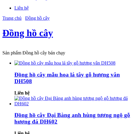
Liên hệ
Trang chủ
Đồng hồ cây
Đồng hồ cây
Sản phẩm Đồng hồ cây bán chạy
Đồng hồ cây mẫu hoa lá tây gỗ hương vân
DH508
Liên hệ
Đồng hồ cây Đại Bàng anh hùng tương ngộ gỗ
hương đá DH602
Liên hệ