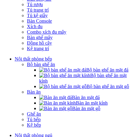
Tủ rượu
Tủ trang trí
Tủ kệ giầy
Bàn Console
Xích đu
Combo xích đu mây
Bàn ghế mây
Đồng hồ cây
Kệ trang trí
Nội thất phòng bếp
Bộ bàn ghế ăn
Bộ bàn ghế ăn mặt đá
Bộ bàn ghế ăn mặt
kính
Bộ bàn ghế ăn mặt gỗ
Bàn ăn
Bàn ăn mặt đá
Bàn ăn mặt kính
Bàn ăn mặt gỗ
Ghế ăn
Tủ bếp
Kệ bếp
Nội thất phòng ngủ