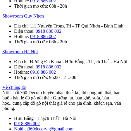
Hotline
:
0918 886 002
Thời gian mở cửa
: 08h - 20h
Showroom Quy Nhơn
Địa chỉ
: 111 Nguyễn Trọng Trì - TP Qui Nhơn - Bình Định
Điện thoại
:
0918 886 002
Hotline
:
0918 886 002
Thời gian mở cửa
: 08h - 20h
Showroom Hà Nội
Địa chỉ
: Đường Đa Khoa - Hữu Bằng - Thạch Thất - Hà Nội
Điện thoại
:
0918 886 002
Hotline
:
0918 886 002
Thời gian mở cửa
: 9h:00 - 21:30h
Về chúng tôi
Nội Thất 360 Decor chuyên nhận thiết kế, thi công nội thất, bán
buôn bán lẻ đồ gỗ nội thất: Giường, tủ, bàn ghế, sofa, bàn
học...cung cấp đồ gỗ nội thất giá rẻ cho gia đình, khách sạn, văn
phòng.
Hữu Bằng - Thạch Thất - Hà Nội
0918 886 002
Noithat360decorvn@gmail.com