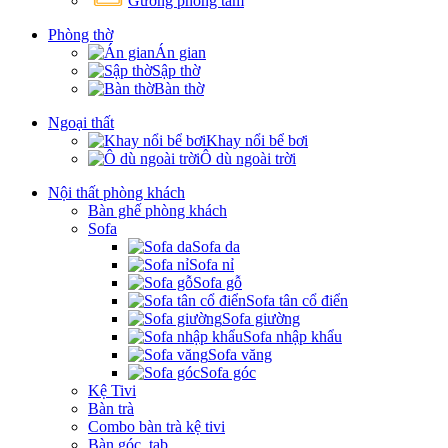
Gương phòng tắm
Phòng thờ
Án gian
Sập thờ
Bàn thờ
Ngoại thất
Khay nổi bể bơi
Ô dù ngoài trời
Nội thất phòng khách
Bàn ghế phòng khách
Sofa
Sofa da
Sofa nỉ
Sofa gỗ
Sofa tân cổ điển
Sofa giường
Sofa nhập khẩu
Sofa văng
Sofa góc
Kệ Tivi
Bàn trà
Combo bàn trà kệ tivi
Bàn góc, tab