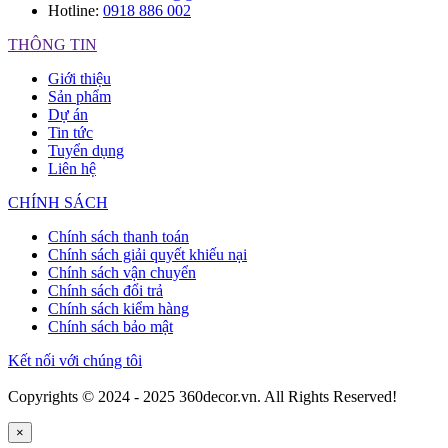
Hotline:
0918 886 002
THÔNG TIN
Giới thiệu
Sản phẩm
Dự án
Tin tức
Tuyển dụng
Liên hệ
CHÍNH SÁCH
Chính sách thanh toán
Chính sách giải quyết khiếu nại
Chính sách vận chuyển
Chính sách đổi trả
Chính sách kiểm hàng
Chính sách bảo mật
Kết nối với chúng tôi
Copyrights © 2024 - 2025 360decor.vn. All Rights Reserved!
×