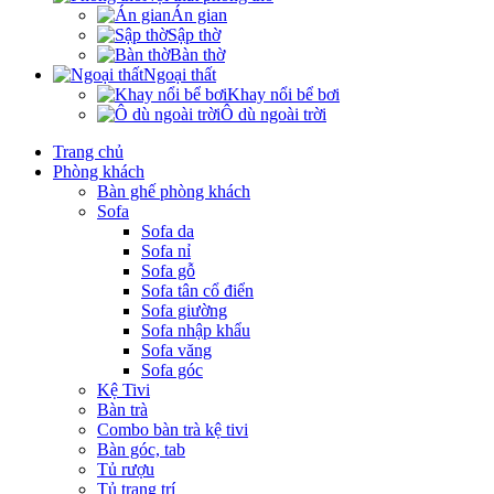
Án gian
Sập thờ
Bàn thờ
Ngoại thất
Khay nổi bể bơi
Ô dù ngoài trời
Trang chủ
Phòng khách
Bàn ghế phòng khách
Sofa
Sofa da
Sofa nỉ
Sofa gỗ
Sofa tân cổ điển
Sofa giường
Sofa nhập khẩu
Sofa văng
Sofa góc
Kệ Tivi
Bàn trà
Combo bàn trà kệ tivi
Bàn góc, tab
Tủ rượu
Tủ trang trí