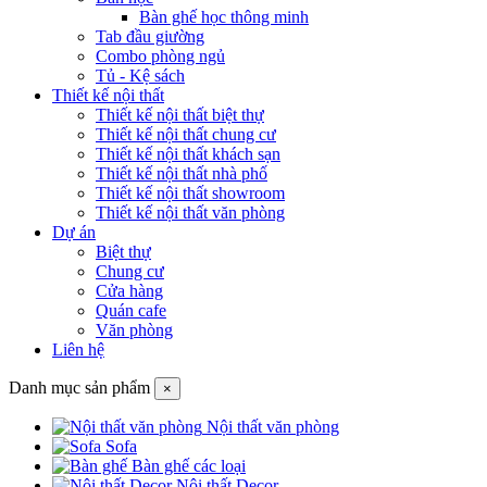
Bàn ghế học thông minh
Tab đầu giường
Combo phòng ngủ
Tủ - Kệ sách
Thiết kế nội thất
Thiết kế nội thất biệt thự
Thiết kế nội thất chung cư
Thiết kế nội thất khách sạn
Thiết kế nội thất nhà phố
Thiết kế nội thất showroom
Thiết kế nội thất văn phòng
Dự án
Biệt thự
Chung cư
Cửa hàng
Quán cafe
Văn phòng
Liên hệ
Danh mục sản phẩm
×
Nội thất văn phòng
Sofa
Bàn ghế các loại
Nội thất Decor