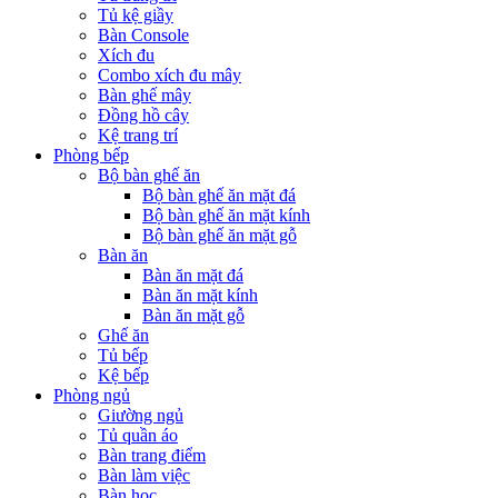
Tủ kệ giầy
Bàn Console
Xích đu
Combo xích đu mây
Bàn ghế mây
Đồng hồ cây
Kệ trang trí
Phòng bếp
Bộ bàn ghế ăn
Bộ bàn ghế ăn mặt đá
Bộ bàn ghế ăn mặt kính
Bộ bàn ghế ăn mặt gỗ
Bàn ăn
Bàn ăn mặt đá
Bàn ăn mặt kính
Bàn ăn mặt gỗ
Ghế ăn
Tủ bếp
Kệ bếp
Phòng ngủ
Giường ngủ
Tủ quần áo
Bàn trang điểm
Bàn làm việc
Bàn học