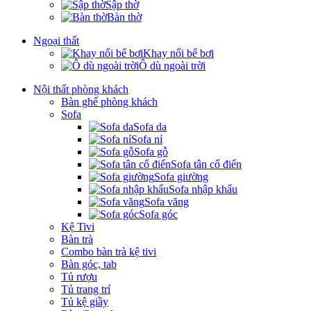
Sập thờ
Bàn thờ
Ngoại thất
Khay nổi bể bơi
Ô dù ngoài trời
Nội thất phòng khách
Bàn ghế phòng khách
Sofa
Sofa da
Sofa nỉ
Sofa gỗ
Sofa tân cổ điển
Sofa giường
Sofa nhập khẩu
Sofa văng
Sofa góc
Kệ Tivi
Bàn trà
Combo bàn trà kệ tivi
Bàn góc, tab
Tủ rượu
Tủ trang trí
Tủ kệ giầy