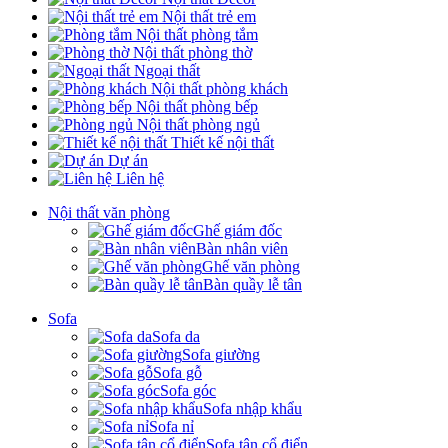
Nội thất trẻ em
Nội thất phòng tắm
Nội thất phòng thờ
Ngoại thất
Nội thất phòng khách
Nội thất phòng bếp
Nội thất phòng ngủ
Thiết kế nội thất
Dự án
Liên hệ
Nội thất văn phòng
Ghế giám đốc
Bàn nhân viên
Ghế văn phòng
Bàn quầy lễ tân
Sofa
Sofa da
Sofa giường
Sofa gỗ
Sofa góc
Sofa nhập khẩu
Sofa nỉ
Sofa tân cổ điển