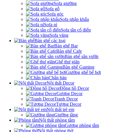
Sofa giường
Sofa gỗ
Sofa góc
Sofa nhập khẩu
Sofa nỉ
Sofa tân cổ điển
Sofa văng
Bàn ghế các loại
Bàn ghế Bar
Bàn ghế Cafe
Bàn ghế sân vườn
Ghế thư giãn
Bàn ghế Gaming
Giường ghế bể bơi
Chân bàn
Nội thất Decor
Đồng hồ Decor
Gương Decor
Tranh Decor
Tượng Decor
Nội thất trẻ em
Giường tầng
Nội thất phòng tắm
Gương phòng tắm
Nội thất phòng thờ