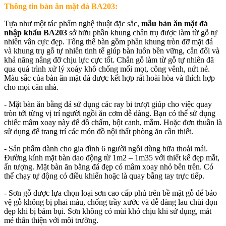
Thông tin bàn ăn mặt đá BA203:
Tựa như một tác phẩm nghệ thuật đặc sắc,
mẫu bàn ăn mặt đá
nhập khẩu BA203
sở hữu phần khung chân trụ được làm từ gỗ tự
nhiên vân cực đẹp. Tổng thể bàn gồm phần khung tròn đỡ mặt đá
và khung trụ gỗ tự nhiên tinh tế giúp bàn luôn bền vững, cân đối và
khả năng nâng đỡ chịu lực cực tốt. Chân gỗ làm từ gỗ tự nhiên đã
qua quá trình xử lý xoáy khô chống mối mọt, công vênh, nứt nẻ.
Màu sắc của bàn ăn mặt đá được kết hợp rất hoài hòa và thích hợp
cho mọi căn nhà.
- Mặt bàn ăn bằng đá sử dụng các ray bi trượt giúp cho việc quay
tròn tới từng vị trí người ngồi ăn cơm dễ dàng. Bạn có thể sử dụng
chiếc mâm xoay này để đồ chấm, bột canh, mắm. Hoặc đơn thuần là
sử dụng để trang trí các món đồ nội thất phòng ăn cần thiết.
- Sản phẩm dành cho gia đình 6 người ngồi dùng bữa thoải mái.
Đường kính mặt bàn dao động từ 1m2 – 1m35 với thiết kế đẹp mắt,
ấn tượng. Mặt bàn ăn bằng đá đẹp có mâm xoay nhỏ bên trên. Có
thể chạy tự động có điều khiển hoặc là quay bằng tay trực tiếp.
- Sơn gỗ được lựa chọn loại sơn cao cấp phủ trên bề mặt gỗ để bảo
vệ gỗ không bị phai màu, chống trầy xước và dễ dàng lau chùi dọn
dẹp khi bị bám bụi. Sơn không có mùi khó chịu khi sử dụng, mát
mẻ thân thiện với môi trường.