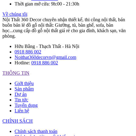
Thời gian mở cửa
: 9h:00 - 21:30h
Về chúng tôi
Nội Thất 360 Decor chuyên nhận thiết kế, thi công nội thất, bán
buôn bán lẻ đồ gỗ nội thất: Giường, tủ, bàn ghế, sofa, bàn
học...cung cấp đồ gỗ nội thất giá rẻ cho gia đình, khách sạn, văn
phòng.
Hữu Bằng - Thạch Thất - Hà Nội
0918 886 002
Noithat360decorvn@gmail.com
Hotline:
0918 886 002
THÔNG TIN
Giới thiệu
Sản phẩm
Dự án
Tin tức
Tuyển dụng
Liên hệ
CHÍNH SÁCH
Chính sách thanh toán