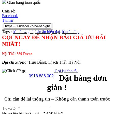
Giao hàng toàn quốc
Chia sẻ:
Facebook
Twitter
Tags :
bàn ăn 4 ghế
,
bàn ăn hiện đại
,
bàn ăn đẹp
GỌI NGAY ĐỂ NHẬN BÁO GIÁ ƯU ĐÃI
NHẤT!
Nội Thất 360 Decor
Địa chỉ xưởng:
Hữu Bằng, Thạch Thất, Hà Nội
Gọi lại cho tôi
Đặt hàng đơn
0918 886 002
giản !
Chỉ cần để lại thông tin – Không cần thanh toán trước
Họ và tên bắt buộc phải từ 3-50 kí tự!