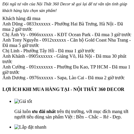
Đội ngũ tư vấn của Nội Thất 360 Decor sẽ gọi lại để tư vấn tận tình giúp
khách hàng lựa chọn sản phẩm
!
Khách hàng đã mua
Anh Dũng - 0833xxxxxx
-
Phường Hai Bà Trưng, Hà Nội - Đã
mua 2 giờ trước
Chị Ánh Vy - 0966xxxxxx
-
KĐT Ocean Park - Đã mua 3 giờ trước
Anh Tony Nguyễn - 0912xxxxxx
-
Căn hộ Gold Coast Nha Trang -
Đã mua 5 giờ trước
Chị Linh
-
Phường Tây Hồ - Đã mua 1 giờ trước
Anh Khánh - 0905xxxxxx
-
Giảng Võ, Hà Nội - Đã mua 30 phút
trước
Anh Cường - 091xxxxxxx
-
Phường Đa Kao, TP HCM - Đã mua 1
giờ trước
Ánh Dương - 0976xxxxxx
-
Sapa, Lào Cai - Đã mua 2 giờ trước
LỢI ÍCH KHI MUA HÀNG TẠI - NỘI THẤT 360 DECOR
Giá luôn
ưu đãi nhất
trên thị trường, với mục đích mang tới
người tiêu dùng sản phẩm Việt : Bền – Chắc – Rẻ - Đẹp.