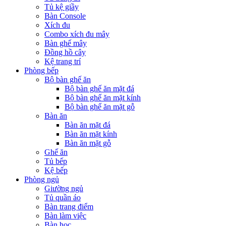
Tủ kệ giầy
Bàn Console
Xích đu
Combo xích đu mây
Bàn ghế mây
Đồng hồ cây
Kệ trang trí
Phòng bếp
Bộ bàn ghế ăn
Bộ bàn ghế ăn mặt đá
Bộ bàn ghế ăn mặt kính
Bộ bàn ghế ăn mặt gỗ
Bàn ăn
Bàn ăn mặt đá
Bàn ăn mặt kính
Bàn ăn mặt gỗ
Ghế ăn
Tủ bếp
Kệ bếp
Phòng ngủ
Giường ngủ
Tủ quần áo
Bàn trang điểm
Bàn làm việc
Bàn học