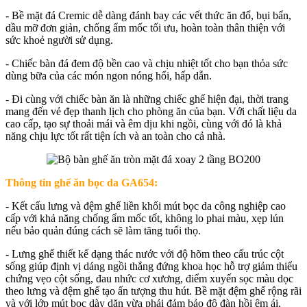
- Bề mặt đá Cremic dễ dàng đánh bay các vết thức ăn đổ, bụi bẩn,
dầu mỡ đơn giản, chống ẩm mốc tối ưu, hoàn toàn thân thiện với
sức khoẻ người sử dụng.
- Chiếc bàn đá đem độ bền cao và chịu nhiệt tốt cho bạn thỏa sức
dùng bữa của các món ngon nóng hổi, hấp dẫn.
- Đi cùng với chiếc bàn ăn là những chiếc ghế hiện đại, thời trang
mang đến vẻ đẹp thanh lịch cho phòng ăn của bạn. Với chất liệu da
cao cấp, tạo sự thoải mái và êm dịu khi ngồi, cùng với đó là khả
năng chịu lực tốt rất tiện ích và an toàn cho cả nhà.
Thông tin ghế ăn bọc da GA654:
- Kết cấu lưng và đệm ghế liền khối mút bọc da công nghiệp cao
cấp với khả năng chống ẩm mốc tốt, không lo phai màu, xẹp lún
nếu bảo quản đúng cách sẽ làm tăng tuổi thọ.
- Lưng ghế thiết kế dạng thác nước với độ hõm theo cấu trúc cột
sống giúp định vị dáng ngồi thẳng đứng khoa học hỗ trợ giảm thiểu
chứng vẹo cột sống, đau nhức cơ xương, điểm xuyến sọc màu dọc
theo lưng và đệm ghế tạo ấn tượng thu hút. Bề mặt đệm ghế rộng rãi
và với lớp mút bọc dày dặn vừa phải đảm bảo độ đàn hồi êm ái,