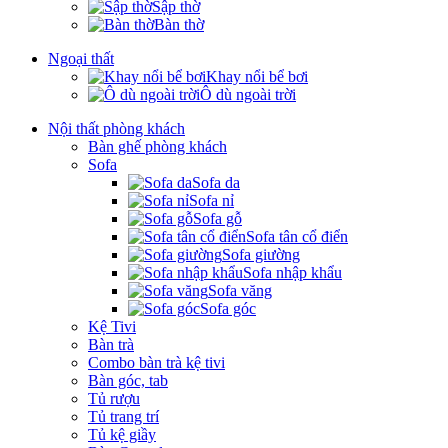
Sập thờ
Bàn thờ
Ngoại thất
Khay nổi bể bơi
Ô dù ngoài trời
Nội thất phòng khách
Bàn ghế phòng khách
Sofa
Sofa da
Sofa nỉ
Sofa gỗ
Sofa tân cổ điển
Sofa giường
Sofa nhập khẩu
Sofa văng
Sofa góc
Kệ Tivi
Bàn trà
Combo bàn trà kệ tivi
Bàn góc, tab
Tủ rượu
Tủ trang trí
Tủ kệ giầy