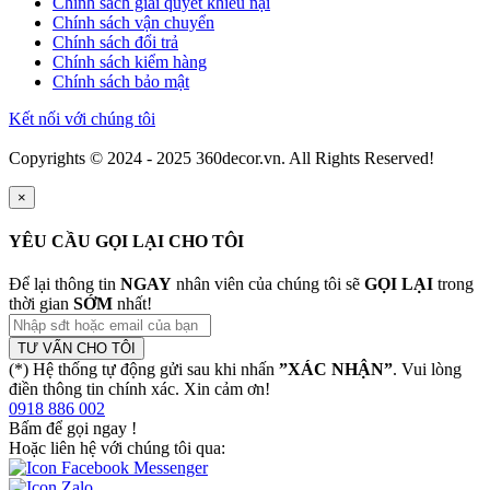
Chính sách giải quyết khiếu nại
Chính sách vận chuyển
Chính sách đổi trả
Chính sách kiểm hàng
Chính sách bảo mật
Kết nối với chúng tôi
Copyrights © 2024 - 2025 360decor.vn. All Rights Reserved!
×
YÊU CẦU GỌI LẠI CHO TÔI
Để lại thông tin
NGAY
nhân viên của chúng tôi sẽ
GỌI LẠI
trong
thời gian
SỚM
nhất!
TƯ VẤN CHO TÔI
(*) Hệ thống tự động gửi sau khi nhấn
”XÁC NHẬN”
. Vui lòng
điền thông tin chính xác. Xin cảm ơn!
0918 886 002
Bấm để gọi ngay
!
Hoặc liên hệ với chúng tôi qua: