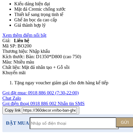
Kiểu dáng hiện đại
Mặt đá Cremic chống xước
Thiết kế sang trọng tinh tế
Ghế ăn bọc da cao cấp
Giá thành hợp lý
Xem thêm điểm nổi bật
Giá:
Liên hệ
Mã SP:
BO200
Thương hiệu:
Nhập khẩu
Kích thước:
Bàn: D1350*D800 (cao 750)
Màu:
Nhiều màu
Chất liệu:
Mặt đá nhân tạo +
Gỗ sồi
Khuyến mãi
Tặng ngay voucher giảm giá cho đơn hàng kế tiếp
Gọi đặt mua:
0918 886 002
(7:30-22:00)
Chat Zalo
Gọi điện thoại
0918 886 002
Nhắn tin SMS
Copy link
GỬI
ĐẶT MUA