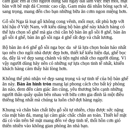
cảm giác êm ái cho người dùng sau ngày dài làm việc mệt mỏi, mặt
bàn với bề mặt đá Cremic cao cấp, Gam màu đá nhẵn bóng sạch sẽ,
sang trọng, mang đến cho bạn những bữa ăn cơm ngon miệng hơn.
Gỗ sồi Nga là loại gỗ không cong vênh, mối mọt, rất phù hợp với
khí hậu ở Việt Nam, với kiểu dáng bộ bàn ghế này khách hàng có
thể lựa chọn số ghế mà gia chủ cần bộ bàn ăn gỗ sồi 8 ghế, bàn ăn
gỗ sồi 4 ghế, bàn ăn gỗ sồi nga 4 ghế rất đẹp và chất lương.
Bộ bàn ăn 4-6 ghế gỗ sồi nga bọc da sẽ là lựa chọn hoàn hảo nhất
tạo nên cho ngôi nhà được đẹp hơn, thiết kế kiểu hiện đại, ghế bọc
da, đây là vẻ đẹp sang chảnh và tiện nghi nhất cho người dùng. Vì
vậy người dùng hãy nên có những sự lựa chọn tinh tế nhất, khiến
khách hàng cảm thấy hài lòng hơn.
Không thể phủ nhận vẻ đẹp sang trọng và sự tinh tế của bộ bàn ghế
ăn này.
Bàn ăn hình tròn
mang lại phong cách cho bất kỳ phòng
ăn nào, đem đến cảm giác ấm cúng, yêu thương bên cạnh những
người thân quây quần bên nhau với bữa cơm gia đình là một điều
thiêng liêng nhất mà chúng ta luôn chờ đợi hàng ngày.
Khung và chân bàn chất liệu gỗ sồi tự nhiên, chịu được sức nặng
của mặt bàn đá, mang lại cảm giác chắc chắn an toàn. Thiết kế mặt
đá có vân trên bề mặt mang đến vẻ đẹp tinh tế, thổi hồn cơn gió
thiên nhiên vào không gian phòng ăn nhà bạn.