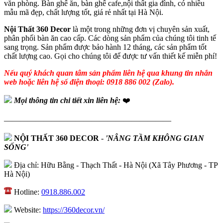
văn phòng. Bàn ghế ăn, bàn ghế cafe,nội thất gia đình, có nhiều
mẫu mã đẹp, chất lượng tốt, giá rẻ nhất tại Hà Nội.
Nội Thất 360 Decor
là một trong những đơn vị chuyên sản xuất,
phân phối bàn ăn cao cấp. Các dòng sản phẩm của chúng tôi tinh tế
sang trọng. Sản phẩm được bảo hành 12 tháng, các sản phẩm tốt
chất lượng cao. Gọi cho chúng tôi để được tư vấn thiết kế miễn phí!
Nếu quý khách quan tâm sản phẩm liên hệ qua khung tin nhắn
web hoặc liên hệ số điện thoại: 0918 886 002 (Zalo).
Mọi thông tin chi tiết xin liên hệ:
❤️
—————————————————————
NỘI THẤT 360 DECOR
-
'NÂNG TẦM KHÔNG GIAN
SỐNG'
Địa chỉ: Hữu Bằng - Thạch Thất - Hà Nội (Xã Tây Phương - TP
Hà Nội)
Hotline:
0918.886.002
Website:
https://360decor.vn/