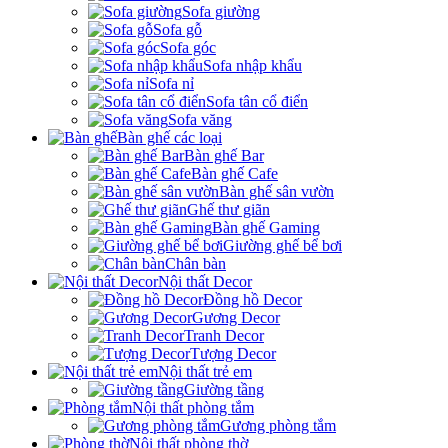
Sofa giường
Sofa gỗ
Sofa góc
Sofa nhập khẩu
Sofa nỉ
Sofa tân cổ điển
Sofa văng
Bàn ghế các loại
Bàn ghế Bar
Bàn ghế Cafe
Bàn ghế sân vườn
Ghế thư giãn
Bàn ghế Gaming
Giường ghế bể bơi
Chân bàn
Nội thất Decor
Đồng hồ Decor
Gương Decor
Tranh Decor
Tượng Decor
Nội thất trẻ em
Giường tầng
Nội thất phòng tắm
Gương phòng tắm
Nội thất phòng thờ