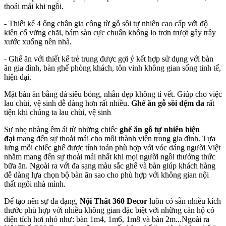
thoải mái khi ngồi.
- Thiết kế 4 ống chân gia công từ gỗ sồi tự nhiên cao cấp với độ
kiên cố vững chãi, bám sàn cực chuẩn không lo trơn trượt gây trầy
xước xuống nền nhà.
- Ghế ăn với thiết kế trẻ trung được gợi ý kết hợp sử dụng với bàn
ăn gia đình, bàn ghế phòng khách, tôn vinh không gian sống tinh tế,
hiện đại.
Mặt bàn ăn bằng đá siêu bóng, nhẵn đẹp không tì vết. Giúp cho việc
lau chùi, vệ sinh dễ dàng hơn rất nhiều.
Ghế ăn gỗ sồi đệm da
rất
tiện khi chúng ta lau chùi, vệ sinh
Sự nhẹ nhàng êm ái từ những chiếc
ghế ăn gỗ tự nhiên hiện
đại
mang đến sự thoải mái cho mỗi thành viên trong gia đình. Tựa
lưng mỗi chiếc ghế được tính toán phù hợp với vóc dáng người Việt
nhằm mang đến sự thoải mái nhất khi mọi người ngồi thưởng thức
bữa ăn. Ngoài ra với đa sạng màu sắc ghế và bàn giúp khách hàng
dễ dàng lựa chọn bộ bàn ăn sao cho phù hợp với không gian nội
thất ngôi nhà mình.
Để tạo nên sự đa dạng,
Nội Thất 360 Decor
luôn có sẵn nhiều kích
thước phù hợp với nhiều không gian đặc biệt với những căn hộ có
diện tích hơi nhỏ như: bàn 1m4, 1m6, 1m8 và bàn 2m...Ngoài ra