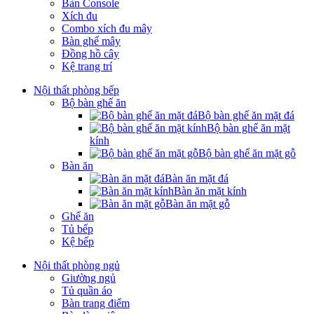
Bàn Console
Xích đu
Combo xích đu mây
Bàn ghế mây
Đồng hồ cây
Kệ trang trí
Nội thất phòng bếp
Bộ bàn ghế ăn
Bộ bàn ghế ăn mặt đá
Bộ bàn ghế ăn mặt
kính
Bộ bàn ghế ăn mặt gỗ
Bàn ăn
Bàn ăn mặt đá
Bàn ăn mặt kính
Bàn ăn mặt gỗ
Ghế ăn
Tủ bếp
Kệ bếp
Nội thất phòng ngủ
Giường ngủ
Tủ quần áo
Bàn trang điểm