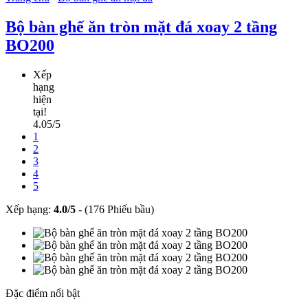
Bộ bàn ghế ăn tròn mặt đá xoay 2 tầng
BO200
Xếp
hạng
hiện
tại!
4.05/5
1
2
3
4
5
Xếp hạng:
4.0
/
5
-
(176 Phiếu bầu)
Đặc điểm nổi bật