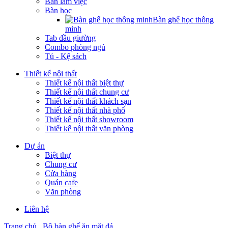
Bàn làm việc
Bàn học
Bàn ghế học thông
minh
Tab đầu giường
Combo phòng ngủ
Tủ - Kệ sách
Thiết kế nội thất
Thiết kế nội thất biệt thự
Thiết kế nội thất chung cư
Thiết kế nội thất khách sạn
Thiết kế nội thất nhà phố
Thiết kế nội thất showroom
Thiết kế nội thất văn phòng
Dự án
Biệt thự
Chung cư
Cửa hàng
Quán cafe
Văn phòng
Liên hệ
Trang chủ
Bộ bàn ghế ăn mặt đá