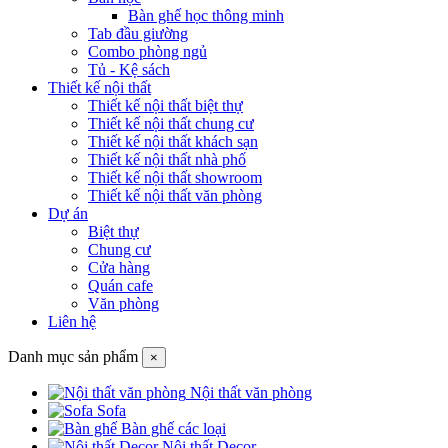
Bàn ghế học thông minh
Tab đầu giường
Combo phòng ngủ
Tủ - Kệ sách
Thiết kế nội thất
Thiết kế nội thất biệt thự
Thiết kế nội thất chung cư
Thiết kế nội thất khách sạn
Thiết kế nội thất nhà phố
Thiết kế nội thất showroom
Thiết kế nội thất văn phòng
Dự án
Biệt thự
Chung cư
Cửa hàng
Quán cafe
Văn phòng
Liên hệ
Danh mục sản phẩm
×
Nội thất văn phòng
Sofa
Bàn ghế các loại
Nội thất Decor