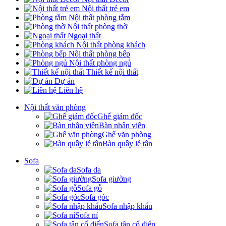
Nội thất trẻ em
Nội thất phòng tắm
Nội thất phòng thờ
Ngoại thất
Nội thất phòng khách
Nội thất phòng bếp
Nội thất phòng ngủ
Thiết kế nội thất
Dự án
Liên hệ
Nội thất văn phòng
Ghế giám đốc
Bàn nhân viên
Ghế văn phòng
Bàn quầy lễ tân
Sofa
Sofa da
Sofa giường
Sofa gỗ
Sofa góc
Sofa nhập khẩu
Sofa nỉ
Sofa tân cổ điển