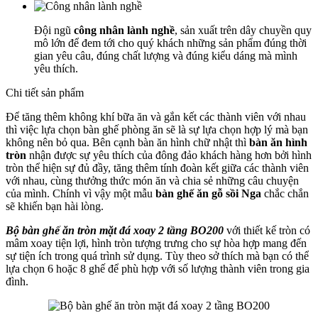
Đội ngũ
công nhân lành nghề
, sản xuất trên dây chuyền quy
mô lớn để đem tới cho quý khách những sản phẩm đúng thời
gian yêu câu, đúng chất lượng và đúng kiểu dáng mà mình
yêu thích.
Chi tiết sản phẩm
Để tăng thêm không khí bữa ăn và gắn kết các thành viên với nhau
thì việc lựa chọn bàn ghế phòng ăn sẽ là sự lựa chọn hợp lý mà bạn
không nên bỏ qua. Bên cạnh bàn ăn hình chữ nhật thì
bàn ăn hình
tròn
nhận được sự yêu thích của đông đảo khách hàng hơn bởi hình
tròn thể hiện sự đủ đầy, tăng thêm tính đoàn kết giữa các thành viên
với nhau, cùng thưởng thức món ăn và chia sẻ những câu chuyện
của mình. Chính vì vậy một mẫu
bàn ghế ăn gỗ sồi Nga
chắc chắn
sẽ khiến bạn hài lòng.
Bộ bàn ghế ăn tròn mặt đá xoay 2 tầng BO200
với thiết kế tròn có
mâm xoay tiện lợi, hình tròn tượng trưng cho sự hòa hợp mang đến
sự tiện ích trong quá trình sử dụng. Tùy theo sở thích mà bạn có thể
lựa chọn 6 hoặc 8 ghế để phù hợp với số lượng thành viên trong gia
đình.