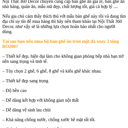
Nội Thất 360 Decor chuyên cung cấp bàn ghế ăn giá rẻ, bàn ghế ăn
nhà hàng, quán ăn, mẫu mã đẹp, chất lượng tốt, giá cả hợp lý ....
Nếu gia chủ cảm thấy thích thú với mẫu bàn ghế này rồi và đang tìm
địa chỉ uy tín để mua hàng thì hãy nên tham khảo tại Nội Thất 360
Decor, như vậy sẽ là những lựa chọn hoàn hảo nhất cho người
dùng.
Tại sao bạn nên mua
bộ bàn ghế ăn tròn mặt đá xoay 2 tầng
BO200
?
– Thiết kế đẹp, hiện đại làm cho không gian phòng bếp nhà bạn trở
nên sang trọng và tinh tế.
– Tùy chọn 2 ghế, 6 ghế, 8 ghế và kiểu ghế khác nhau.
– Thiết kế đẹp sang trọng
– Độ bền cao
– Dễ dàng kết hợp với không gian nội thất
– Dễ dàng vệ sinh lau chùi
– Khả năng chống nước, chống xước bề mặt rất tốt.