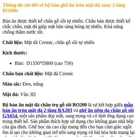
Thông tin chi tiết về
bộ bàn ghế ăn tròn mặt đá xoay 2 tầng
BO200:
Bàn ăn được thiết kế chân gỗ sồi tự nhiên. Chân bàn được thiết kế
chắc chắn, mặt đá giúp mặt bàn sáng bóng tự nhiên. Khả năng
chống thấm nước tốt.
Chất liệu:
Mặt đá Cremic, chân gỗ sồi tự nhiên
Kích thước:
Bàn: D1350*D800 (cao 750)
Chân bàn chất liệu:
Mặt đá Cremic
Màu sắc:
Đen, trắng
Mặt đá:
Vân 3D
Bộ bàn ăn mặt đá chân trụ gỗ sồi BO200
là sự kết hợp giữa
mẫu
bàn ăn tròn mặt đá 2 tầng BA203
và
ghế ăn nệm da chân gỗ sồi
GA654
,
một sản phẩm đẹp mắt, sang trọng và có tính ứng dụng cao
trong thiết kế. Sản phẩm thích hợp sử dụng cho không gian nhà bếp
của gia đình. Ghế bọc da cao cấp mang đến cho bạn cảm giác ngồi
êm ái tạo cho không gian trở nên sang trọng và hài hòa hơn mang lại