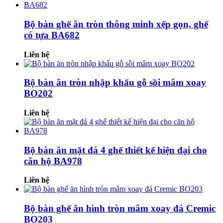
Bộ bàn ghế ăn tròn thông minh xếp gọn, ghế
có tựa BA682
Liên hệ
Bộ bàn ăn tròn nhập khẩu gỗ sồi mâm xoay
BO202
Liên hệ
Bộ bàn ăn mặt đá 4 ghế thiết kế hiện đại cho
căn hộ BA978
Liên hệ
Bộ bàn ghế ăn hình tròn mâm xoay đá Cremic
BO203