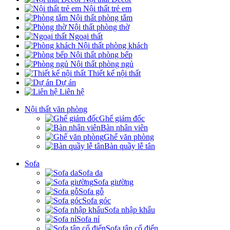
Nội thất trẻ em
Nội thất phòng tắm
Nội thất phòng thờ
Ngoại thất
Nội thất phòng khách
Nội thất phòng bếp
Nội thất phòng ngủ
Thiết kế nội thất
Dự án
Liên hệ
Nội thất văn phòng
Ghế giám đốc
Bàn nhân viên
Ghế văn phòng
Bàn quầy lễ tân
Sofa
Sofa da
Sofa giường
Sofa gỗ
Sofa góc
Sofa nhập khẩu
Sofa nỉ
Sofa tân cổ điển