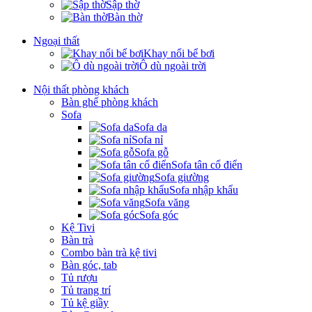
Sập thờ
Bàn thờ
Ngoại thất
Khay nổi bể bơi
Ô dù ngoài trời
Nội thất phòng khách
Bàn ghế phòng khách
Sofa
Sofa da
Sofa nỉ
Sofa gỗ
Sofa tân cổ điển
Sofa giường
Sofa nhập khẩu
Sofa văng
Sofa góc
Kệ Tivi
Bàn trà
Combo bàn trà kệ tivi
Bàn góc, tab
Tủ rượu
Tủ trang trí
Tủ kệ giầy