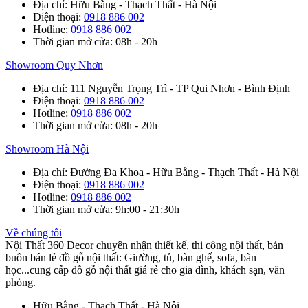
Địa chỉ
: Hữu Bằng - Thạch Thất - Hà Nội
Điện thoại
:
0918 886 002
Hotline
:
0918 886 002
Thời gian mở cửa
: 08h - 20h
Showroom Quy Nhơn
Địa chỉ
: 111 Nguyễn Trọng Trì - TP Qui Nhơn - Bình Định
Điện thoại
:
0918 886 002
Hotline
:
0918 886 002
Thời gian mở cửa
: 08h - 20h
Showroom Hà Nội
Địa chỉ
: Đường Đa Khoa - Hữu Bằng - Thạch Thất - Hà Nội
Điện thoại
:
0918 886 002
Hotline
:
0918 886 002
Thời gian mở cửa
: 9h:00 - 21:30h
Về chúng tôi
Nội Thất 360 Decor chuyên nhận thiết kế, thi công nội thất, bán
buôn bán lẻ đồ gỗ nội thất: Giường, tủ, bàn ghế, sofa, bàn
học...cung cấp đồ gỗ nội thất giá rẻ cho gia đình, khách sạn, văn
phòng.
Hữu Bằng - Thạch Thất - Hà Nội