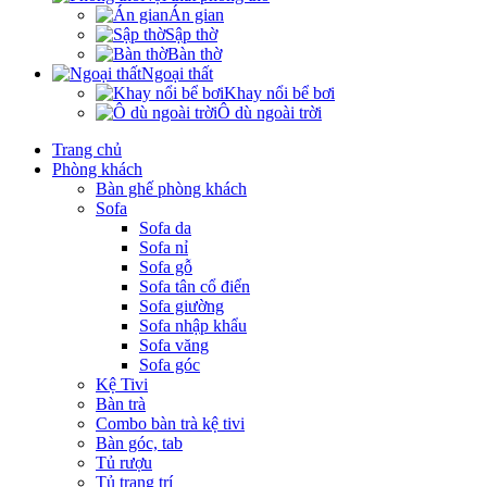
Án gian
Sập thờ
Bàn thờ
Ngoại thất
Khay nổi bể bơi
Ô dù ngoài trời
Trang chủ
Phòng khách
Bàn ghế phòng khách
Sofa
Sofa da
Sofa nỉ
Sofa gỗ
Sofa tân cổ điển
Sofa giường
Sofa nhập khẩu
Sofa văng
Sofa góc
Kệ Tivi
Bàn trà
Combo bàn trà kệ tivi
Bàn góc, tab
Tủ rượu
Tủ trang trí