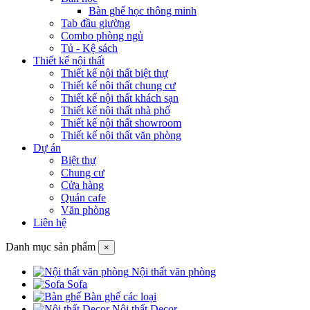
Bàn ghế học thông minh
Tab đầu giường
Combo phòng ngủ
Tủ - Kệ sách
Thiết kế nội thất
Thiết kế nội thất biệt thự
Thiết kế nội thất chung cư
Thiết kế nội thất khách sạn
Thiết kế nội thất nhà phố
Thiết kế nội thất showroom
Thiết kế nội thất văn phòng
Dự án
Biệt thự
Chung cư
Cửa hàng
Quán cafe
Văn phòng
Liên hệ
Danh mục sản phẩm
×
Nội thất văn phòng
Sofa
Bàn ghế các loại
Nội thất Decor