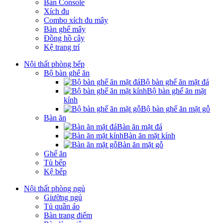
Bàn Console
Xích đu
Combo xích đu mây
Bàn ghế mây
Đồng hồ cây
Kệ trang trí
Nội thất phòng bếp
Bộ bàn ghế ăn
Bộ bàn ghế ăn mặt đá
Bộ bàn ghế ăn mặt
kính
Bộ bàn ghế ăn mặt gỗ
Bàn ăn
Bàn ăn mặt đá
Bàn ăn mặt kính
Bàn ăn mặt gỗ
Ghế ăn
Tủ bếp
Kệ bếp
Nội thất phòng ngủ
Giường ngủ
Tủ quần áo
Bàn trang điểm