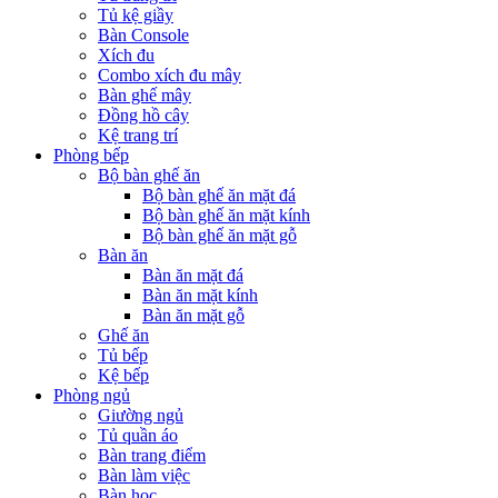
Tủ kệ giầy
Bàn Console
Xích đu
Combo xích đu mây
Bàn ghế mây
Đồng hồ cây
Kệ trang trí
Phòng bếp
Bộ bàn ghế ăn
Bộ bàn ghế ăn mặt đá
Bộ bàn ghế ăn mặt kính
Bộ bàn ghế ăn mặt gỗ
Bàn ăn
Bàn ăn mặt đá
Bàn ăn mặt kính
Bàn ăn mặt gỗ
Ghế ăn
Tủ bếp
Kệ bếp
Phòng ngủ
Giường ngủ
Tủ quần áo
Bàn trang điểm
Bàn làm việc
Bàn học