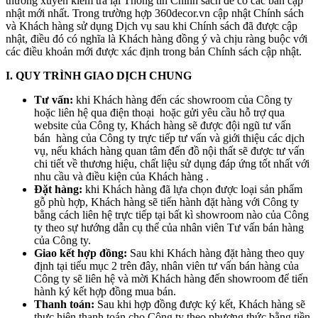
thường xuyên kiểm tra lại Thông tin Chính sách để có các bản cập
nhật mới nhất. Trong trường hợp 360decor.vn cập nhật Chính sách
và Khách hàng sử dụng Dịch vụ sau khi Chính sách đã được cập
nhật, điều đó có nghĩa là Khách hàng đồng ý và chịu ràng buộc với
các điều khoản mới được xác định trong bản Chính sách cập nhật.
I. QUY TRÌNH GIAO DỊCH CHUNG
Tư vấn:
khi Khách hàng đến các showroom của Công ty
hoặc liên hệ qua điện thoại hoặc gửi yêu cầu hỗ trợ qua
website của Công ty, Khách hàng sẽ được đội ngũ tư vấn
bán hàng của Công ty trực tiếp tư vấn và giới thiệu các dịch
vụ, nếu khách hàng quan tâm đến đồ nội thất sẽ được tư vấn
chi tiết về thương hiệu, chất liệu sử dụng đáp ứng tốt nhất với
nhu cầu và điều kiện của Khách hàng .
Đặt hàng:
khi Khách hàng đã lựa chọn được loại sản phẩm
gỗ phù hợp, Khách hàng sẽ tiến hành đặt hàng với Công ty
bằng cách liên hệ trực tiếp tại bất kì showroom nào của Công
ty theo sự hướng dẫn cụ thể của nhân viên Tư vấn bán hàng
của Công ty.
Giao kết hợp đồng:
Sau khi Khách hàng đặt hàng theo quy
định tại tiểu mục 2 trên đây, nhân viên tư vấn bán hàng của
Công ty sẽ liên hệ và mời Khách hàng đến showroom để tiến
hành ký kết hợp đồng mua bán.
Thanh toán:
Sau khi hợp đồng được ký kết, Khách hàng sẽ
thực hiện thanh toán cho Công ty theo phương thức bằng tiền