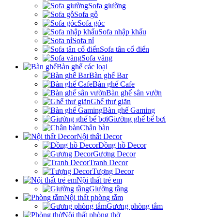
Sofa giường
Sofa gỗ
Sofa góc
Sofa nhập khẩu
Sofa nỉ
Sofa tân cổ điển
Sofa văng
Bàn ghế các loại
Bàn ghế Bar
Bàn ghế Cafe
Bàn ghế sân vườn
Ghế thư giãn
Bàn ghế Gaming
Giường ghế bể bơi
Chân bàn
Nội thất Decor
Đồng hồ Decor
Gương Decor
Tranh Decor
Tượng Decor
Nội thất trẻ em
Giường tầng
Nội thất phòng tắm
Gương phòng tắm
Nội thất phòng thờ