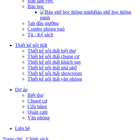
Bàn làm việc
Bàn học
Bàn ghế học thông
minh
Tab đầu giường
Combo phòng ngủ
Tủ - Kệ sách
Thiết kế nội thất
Thiết kế nội thất biệt thự
Thiết kế nội thất chung cư
Thiết kế nội thất khách sạn
Thiết kế nội thất nhà phố
Thiết kế nội thất showroom
Thiết kế nội thất văn phòng
Dự án
Biệt thự
Chung cư
Cửa hàng
Quán cafe
Văn phòng
Liên hệ
Trang chủ
Chính sách