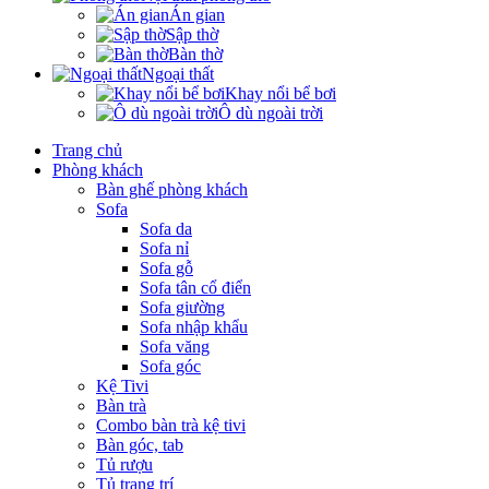
Án gian
Sập thờ
Bàn thờ
Ngoại thất
Khay nổi bể bơi
Ô dù ngoài trời
Trang chủ
Phòng khách
Bàn ghế phòng khách
Sofa
Sofa da
Sofa nỉ
Sofa gỗ
Sofa tân cổ điển
Sofa giường
Sofa nhập khẩu
Sofa văng
Sofa góc
Kệ Tivi
Bàn trà
Combo bàn trà kệ tivi
Bàn góc, tab
Tủ rượu
Tủ trang trí