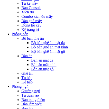
Tủ kệ giầy
Bàn Console
Xích đu
Combo xích đu mây
Bàn ghế mây
Đồng hồ cây
Kệ trang trí
Phòng bếp
Bộ bàn ghế ăn
Bộ bàn ghế ăn mặt đá
Bộ bàn ghế ăn mặt kính
Bộ bàn ghế ăn mặt gỗ
Bàn ăn
Bàn ăn mặt đá
Bàn ăn mặt kính
Bàn ăn mặt gỗ
Ghế ăn
Tủ bếp
Kệ bếp
Phòng ngủ
Giường ngủ
Tủ quần áo
Bàn trang điểm
Bàn làm việc
Bàn học