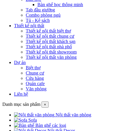
Bàn ghế học thông minh
Tab đầu giường
Combo phòng ngủ
Tủ - Kệ sách
Thiết kế nội thất
Thiết kế nội thất biệt thự
Thiết kế nội thất chung cư
Thiết kế nội thất khách sạn
Thiết kế nội thất nhà phố
Thiết kế nội thất showroom
Thiết kế nội thất văn phòng
Dự án
Biệt thự
Chung cư
Cửa hàng
Quán cafe
Văn phòng
Liên hệ
Danh mục sản phẩm
×
Nội thất văn phòng
Sofa
Bàn ghế các loại
Nội thất Decor