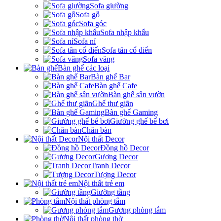
Sofa giường
Sofa gỗ
Sofa góc
Sofa nhập khẩu
Sofa nỉ
Sofa tân cổ điển
Sofa văng
Bàn ghế các loại
Bàn ghế Bar
Bàn ghế Cafe
Bàn ghế sân vườn
Ghế thư giãn
Bàn ghế Gaming
Giường ghế bể bơi
Chân bàn
Nội thất Decor
Đồng hồ Decor
Gương Decor
Tranh Decor
Tượng Decor
Nội thất trẻ em
Giường tầng
Nội thất phòng tắm
Gương phòng tắm
Nội thất phòng thờ