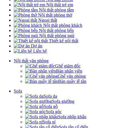
Nội thất trẻ em
Nội thất phòng tắm
Nội thất phòng thờ
Ngoại thất
Nội thất phòng khách
Nội thất phòng bếp
Nội thất phòng ngủ
Thiết kế nội thất
Dự án
Liên hệ
Nội thất văn phòng
Ghế giám đốc
Bàn nhân viên
Ghế văn phòng
Bàn quầy lễ tân
Sofa
Sofa da
Sofa giường
Sofa gỗ
Sofa góc
Sofa nhập khẩu
Sofa nỉ
Sofa tân cổ điển