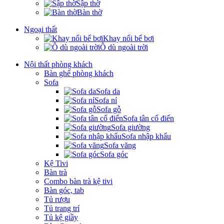
Sập thờ
Bàn thờ
Ngoại thất
Khay nổi bể bơi
Ô dù ngoài trời
Nội thất phòng khách
Bàn ghế phòng khách
Sofa
Sofa da
Sofa nỉ
Sofa gỗ
Sofa tân cổ điển
Sofa giường
Sofa nhập khẩu
Sofa văng
Sofa góc
Kệ Tivi
Bàn trà
Combo bàn trà kệ tivi
Bàn góc, tab
Tủ rượu
Tủ trang trí
Tủ kệ giầy