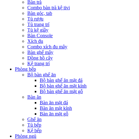
Bàn trà
Combo bàn trà kệ tivi
Bàn góc, tab
Tủ rượu
Tủ trang trí
Tủ kệ giầy
Bàn Console
Xích đu
Combo xích đu mây
Bàn ghế mây
Đồng hồ cây
Kệ trang trí
Phòng bếp
Bộ bàn ghế ăn
Bộ bàn ghế ăn mặt đá
Bộ bàn ghế ăn mặt kính
Bộ bàn ghế ăn mặt gỗ
Bàn ăn
Bàn ăn mặt đá
Bàn ăn mặt kính
Bàn ăn mặt gỗ
Ghế ăn
Tủ bếp
Kệ bếp
Phòng ngủ