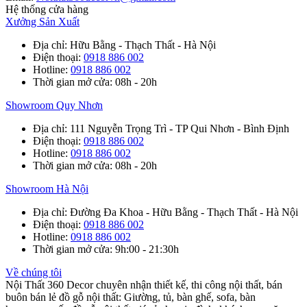
Hệ thống cửa hàng
Xưởng Sản Xuất
Địa chỉ
: Hữu Bằng - Thạch Thất - Hà Nội
Điện thoại
:
0918 886 002
Hotline
:
0918 886 002
Thời gian mở cửa
: 08h - 20h
Showroom Quy Nhơn
Địa chỉ
: 111 Nguyễn Trọng Trì - TP Qui Nhơn - Bình Định
Điện thoại
:
0918 886 002
Hotline
:
0918 886 002
Thời gian mở cửa
: 08h - 20h
Showroom Hà Nội
Địa chỉ
: Đường Đa Khoa - Hữu Bằng - Thạch Thất - Hà Nội
Điện thoại
:
0918 886 002
Hotline
:
0918 886 002
Thời gian mở cửa
: 9h:00 - 21:30h
Về chúng tôi
Nội Thất 360 Decor chuyên nhận thiết kế, thi công nội thất, bán
buôn bán lẻ đồ gỗ nội thất: Giường, tủ, bàn ghế, sofa, bàn