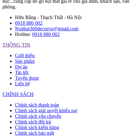
học...cung cấp đồ gỗ nội thất giá rẻ cho gia đình, khách sạn, văn
phòng.
Hữu Bằng - Thạch Thất - Hà Nội
0918 886 002
Noithat360decorvn@gmail.com
Hotline:
0918 886 002
THÔNG TIN
Giới thiệu
Sản phẩm
Dự án
Tin tức
Tuyển dụng
Liên hệ
CHÍNH SÁCH
Chính sách thanh toán
Chính sách giải quyết khiếu nại
Chính sách vận chuyển
Chính sách đổi trả
Chính sách kiểm hàng
Chính sách bảo mật