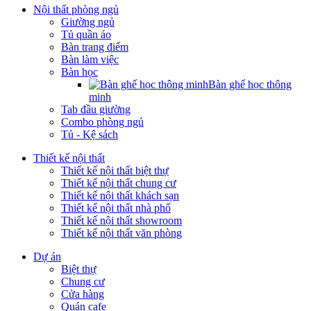
Nội thất phòng ngủ
Giường ngủ
Tủ quần áo
Bàn trang điểm
Bàn làm việc
Bàn học
Bàn ghế học thông
minh
Tab đầu giường
Combo phòng ngủ
Tủ - Kệ sách
Thiết kế nội thất
Thiết kế nội thất biệt thự
Thiết kế nội thất chung cư
Thiết kế nội thất khách sạn
Thiết kế nội thất nhà phố
Thiết kế nội thất showroom
Thiết kế nội thất văn phòng
Dự án
Biệt thự
Chung cư
Cửa hàng
Quán cafe