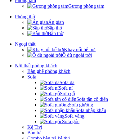
Phòng tắm
Gương phòng tắm
Phòng thờ
Án gian
Sập thờ
Bàn thờ
Ngoại thất
Khay nổi bể bơi
Ô dù ngoài trời
Nội thất phòng khách
Bàn ghế phòng khách
Sofa
Sofa da
Sofa nỉ
Sofa gỗ
Sofa tân cổ điển
Sofa giường
Sofa nhập khẩu
Sofa văng
Sofa góc
Kệ Tivi
Bàn trà
Combo bàn trà kệ tivi