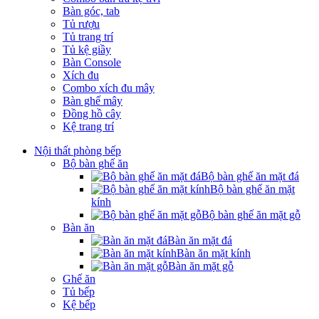
Bàn góc, tab
Tủ rượu
Tủ trang trí
Tủ kệ giầy
Bàn Console
Xích đu
Combo xích đu mây
Bàn ghế mây
Đồng hồ cây
Kệ trang trí
Nội thất phòng bếp
Bộ bàn ghế ăn
Bộ bàn ghế ăn mặt đá
Bộ bàn ghế ăn mặt
kính
Bộ bàn ghế ăn mặt gỗ
Bàn ăn
Bàn ăn mặt đá
Bàn ăn mặt kính
Bàn ăn mặt gỗ
Ghế ăn
Tủ bếp
Kệ bếp