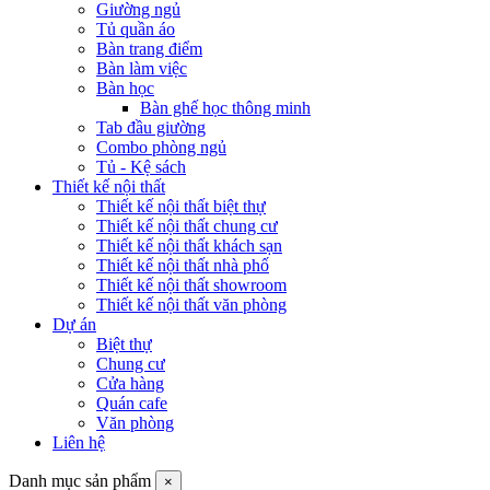
Giường ngủ
Tủ quần áo
Bàn trang điểm
Bàn làm việc
Bàn học
Bàn ghế học thông minh
Tab đầu giường
Combo phòng ngủ
Tủ - Kệ sách
Thiết kế nội thất
Thiết kế nội thất biệt thự
Thiết kế nội thất chung cư
Thiết kế nội thất khách sạn
Thiết kế nội thất nhà phố
Thiết kế nội thất showroom
Thiết kế nội thất văn phòng
Dự án
Biệt thự
Chung cư
Cửa hàng
Quán cafe
Văn phòng
Liên hệ
Danh mục sản phẩm
×