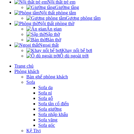
Nội thất trẻ em
Giường tầng
Nội thất phòng tắm
Gương phòng tắm
Nội thất phòng thờ
Án gian
Sập thờ
Bàn thờ
Ngoại thất
Khay nổi bể bơi
Ô dù ngoài trời
Trang chủ
Phòng khách
Bàn ghế phòng khách
Sofa
Sofa da
Sofa nỉ
Sofa gỗ
Sofa tân cổ điển
Sofa giường
Sofa nhập khẩu
Sofa văng
Sofa góc
Kệ Tivi