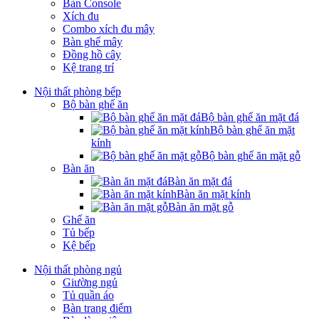
Bàn Console
Xích đu
Combo xích đu mây
Bàn ghế mây
Đồng hồ cây
Kệ trang trí
Nội thất phòng bếp
Bộ bàn ghế ăn
Bộ bàn ghế ăn mặt đá
Bộ bàn ghế ăn mặt
kính
Bộ bàn ghế ăn mặt gỗ
Bàn ăn
Bàn ăn mặt đá
Bàn ăn mặt kính
Bàn ăn mặt gỗ
Ghế ăn
Tủ bếp
Kệ bếp
Nội thất phòng ngủ
Giường ngủ
Tủ quần áo
Bàn trang điểm