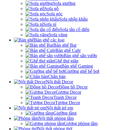
Sofa giường
Sofa gỗ
Sofa góc
Sofa nhập khẩu
Sofa nỉ
Sofa tân cổ điển
Sofa văng
Bàn ghế các loại
Bàn ghế Bar
Bàn ghế Cafe
Bàn ghế sân vườn
Ghế thư giãn
Bàn ghế Gaming
Giường ghế bể bơi
Chân bàn
Nội thất Decor
Đồng hồ Decor
Gương Decor
Tranh Decor
Tượng Decor
Nội thất trẻ em
Giường tầng
Nội thất phòng tắm
Gương phòng tắm
Nội thất phòng thờ