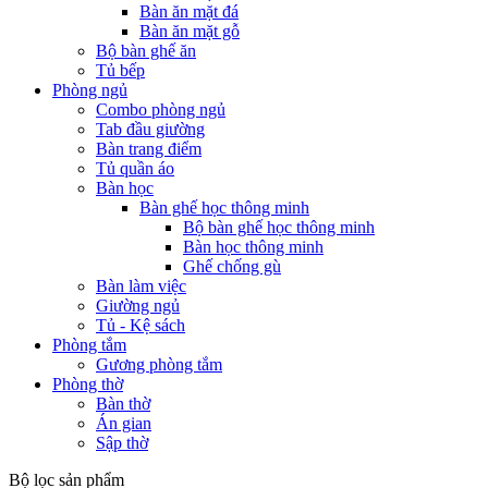
Bàn ăn mặt đá
Bàn ăn mặt gỗ
Bộ bàn ghế ăn
Tủ bếp
Phòng ngủ
Combo phòng ngủ
Tab đầu giường
Bàn trang điểm
Tủ quần áo
Bàn học
Bàn ghế học thông minh
Bộ bàn ghế học thông minh
Bàn học thông minh
Ghế chống gù
Bàn làm việc
Giường ngủ
Tủ - Kệ sách
Phòng tắm
Gương phòng tắm
Phòng thờ
Bàn thờ
Án gian
Sập thờ
Bộ lọc sản phẩm