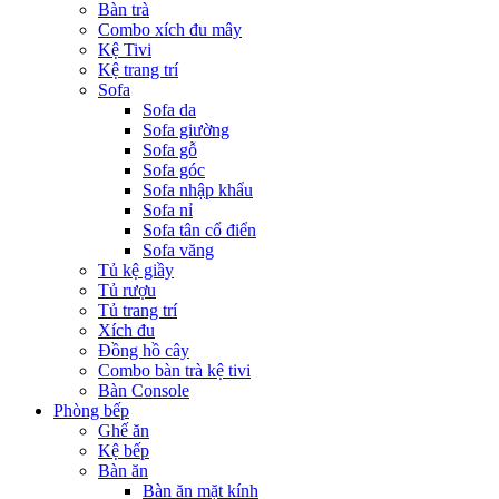
Bàn trà
Combo xích đu mây
Kệ Tivi
Kệ trang trí
Sofa
Sofa da
Sofa giường
Sofa gỗ
Sofa góc
Sofa nhập khẩu
Sofa nỉ
Sofa tân cổ điển
Sofa văng
Tủ kệ giầy
Tủ rượu
Tủ trang trí
Xích đu
Đồng hồ cây
Combo bàn trà kệ tivi
Bàn Console
Phòng bếp
Ghế ăn
Kệ bếp
Bàn ăn
Bàn ăn mặt kính