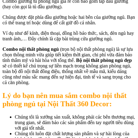
Combo giường tủ phòng ngủ giá rẻ còn bao gồm táp đầu giường
(hay còn gọi là tủ đầu giường).
Chúng được đặt phía đầu giường hoặc hai bên của giường ngủ. Bạn
có thể trang trí hoặc dùng để cất giữ đồ cá nhân.
Ví dụ như để kính, điện thoại, đồng hồ báo thức, sách, đèn ngủ hay
tranh ảnh,… Đây chính là cặp bài trùng cửa giường ngủ.
Combo nội thất phòng ngủ
(trọn bộ nội thất phòng ngủ) là sự lựa
chọn thông minh vừa giúp tiết kiệm thời gian, chi phí vừa đảm bảo
tính thẩm mỹ và hài hòa với tổng thể.
Bộ nội thất phòng ngủ đẹp
sẽ có thiết kế chú trọng sự liền mạch trong không gian phòng ngủ,
toàn bộ đồ nội thất đồng điệu, thống nhất về mẫu mã, kiểu dáng
cũng như màu sắc mang đến sự hiện đại, tinh tế và sang trọng cho
cả căn phòng.
Lý do bạn nên mua sắm combo nội thất
phòng ngủ tại Nội Thất 360 Decor:
Chúng tôi là xưởng sản xuất, không phải các bên thương mại,
trung gian, sẽ đảm bảo các sản phẩm đến tay người tiêu dùng
với giá tốt nhất.
Chúng tôi luôn đặt chất lượng sản phẩm và sự hài lòng của