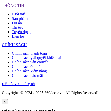
THÔNG TIN
Giới thiệu
Sản phẩm
Dự án
Tin tức
Tuyển dụng
Liên hệ
CHÍNH SÁCH
Chính sách thanh toán
Chính sách giải quyết khiếu nại
Chính sách vận chuyển
Chính sách đổi trả
Chính sách kiểm hàng
Chính sách bảo mật
Kết nối với chúng tôi
Copyrights © 2024 - 2025 360decor.vn. All Rights Reserved!
×