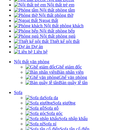
Nội thất trẻ em
Nội thất phòng tắm
Nội thất phòng thờ
Ngoại thất
Nội thất phòng khách
Nội thất phòng bếp
Nội thất phòng ngủ
Thiết kế nội thất
Dự án
Liên hệ
Nội thất văn phòng
Ghế giám đốc
Bàn nhân viên
Ghế văn phòng
Bàn quầy lễ tân
Sofa
Sofa da
Sofa giường
Sofa gỗ
Sofa góc
Sofa nhập khẩu
Sofa nỉ
Sofa tân cổ điển