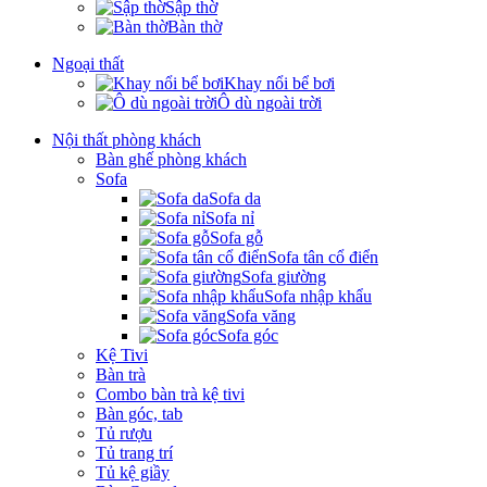
Sập thờ
Bàn thờ
Ngoại thất
Khay nổi bể bơi
Ô dù ngoài trời
Nội thất phòng khách
Bàn ghế phòng khách
Sofa
Sofa da
Sofa nỉ
Sofa gỗ
Sofa tân cổ điển
Sofa giường
Sofa nhập khẩu
Sofa văng
Sofa góc
Kệ Tivi
Bàn trà
Combo bàn trà kệ tivi
Bàn góc, tab
Tủ rượu
Tủ trang trí
Tủ kệ giầy