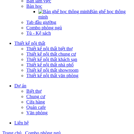
Bàn làm việc
Bàn học
Bàn ghế học thông
minh
Tab đầu giường
Combo phòng ngủ
Tủ - Kệ sách
Thiết kế nội thất
Thiết kế nội thất biệt thự
Thiết kế nội thất chung cư
Thiết kế nội thất khách sạn
Thiết kế nội thất nhà phố
Thiết kế nội thất showroom
Thiết kế nội thất văn phòng
Dự án
Biệt thự
Chung cư
Cửa hàng
Quán cafe
Văn phòng
Liên hệ
Trang chủ
Combo phòng ngủ