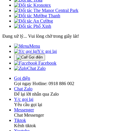
Đang xử lý... Vui lòng chờ trong giây lát!
Menu
Y/c gọi lại
Gọi điện
Facebook
Chat Zalo
Gọi điện
Gọi ngay Hotline: 0918 886 002
Chat Zalo
Để lại lời nhắn qua Zalo
Y/c gọi lại
Yêu cầu gọi lại
Messenger
Chat Messenger
Tiktok
Kênh tiktok
Youtube