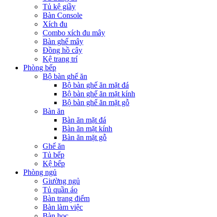
Tủ kệ giầy
Bàn Console
Xích đu
Combo xích đu mây
Bàn ghế mây
Đồng hồ cây
Kệ trang trí
Phòng bếp
Bộ bàn ghế ăn
Bộ bàn ghế ăn mặt đá
Bộ bàn ghế ăn mặt kính
Bộ bàn ghế ăn mặt gỗ
Bàn ăn
Bàn ăn mặt đá
Bàn ăn mặt kính
Bàn ăn mặt gỗ
Ghế ăn
Tủ bếp
Kệ bếp
Phòng ngủ
Giường ngủ
Tủ quần áo
Bàn trang điểm
Bàn làm việc
Bàn học