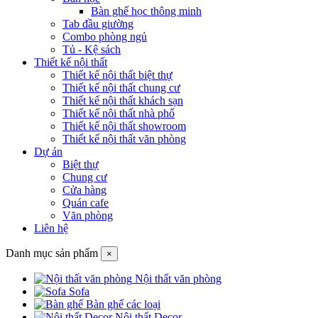
Bàn ghế học thông minh
Tab đầu giường
Combo phòng ngủ
Tủ - Kệ sách
Thiết kế nội thất
Thiết kế nội thất biệt thự
Thiết kế nội thất chung cư
Thiết kế nội thất khách sạn
Thiết kế nội thất nhà phố
Thiết kế nội thất showroom
Thiết kế nội thất văn phòng
Dự án
Biệt thự
Chung cư
Cửa hàng
Quán cafe
Văn phòng
Liên hệ
Danh mục sản phẩm
×
Nội thất văn phòng
Sofa
Bàn ghế các loại
Nội thất Decor