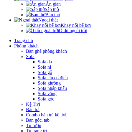
Án gian
Sập thờ
Bàn thờ
Ngoại thất
Khay nổi bể bơi
Ô dù ngoài trời
Trang chủ
Phòng khách
Bàn ghế phòng khách
Sofa
Sofa da
Sofa nỉ
Sofa gỗ
Sofa tân cổ điển
Sofa giường
Sofa nhập khẩu
Sofa văng
Sofa góc
Kệ Tivi
Bàn trà
Combo bàn trà kệ tivi
Bàn góc, tab
Tủ rượu
Tủ trang trí