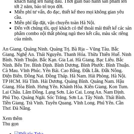
khách hàng lên hàng đầu. Thời gian bảo hành sản phẩm lên
tới 2 năm, bảo trì trọn đời.
Miễn phí tư vấn, đo đạc, thiết kế theo mọi không gian yêu
cầu.
Miễn phí lắp đặt, vận chuyển toàn Hà Nội.
Đến với chúng tôi, quý khách có thể thoải mái thiết kế các sản
phẩm combo nội thất phòng ngủ theo kết cấu, màu sắc riêng
của mình.
An Giang. Quảng Ninh. Quảng Trị. Bà Rịa – Vũng Tàu. Bắc
Giang. Nghệ An. Thái Nguyên. Thanh Hóa. Thừa Thiên Huế. Ninh
Bình. Ninh Thuận. Bắc Kạn. Gia Lai. Hà Giang. Bạc Liêu. Bắc
Ninh. Bến Tre. Bình Định. Bình Dương. Bình Phước. Bình Thuận.
Cà Mau. Vĩnh Phúc. Yên Bái. Cao Bằng. Đắk Lắk. Đắk Nông.
Điện Biên. Đồng Nai. Đồng Tháp. Hà Nam. Hải Phòng. Hà Nội.
TP HCM. Hà Tĩnh. Hải Dương. Quảng Bình. Quảng Nam. Hậu
Giang. Hòa Bình. Hưng Yên. Khánh Hòa. Kiên Giang. Kon Tum.
Lai Châu. Lâm Đồng. Lạng Sơn. Lào Cai. Long An. Nam Định.
Phú Thọ. Quảng Ngãi. Sóc Trăng. Sơn La. Tây Ninh. Thái Bình.
Tiền Giang. Trà Vinh. Tuyên Quang. Vĩnh Long. Phú Yên. Cần
Thơ. Đà Nẵng.
Xem thêm
Thu gọn