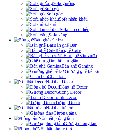
Sofa giường
Sofa gỗ
Sofa góc
Sofa nhập khẩu
Sofa nỉ
Sofa tân cổ điển
Sofa văng
Bàn ghế các loại
Bàn ghế Bar
Bàn ghế Cafe
Bàn ghế sân vườn
Ghế thư giãn
Bàn ghế Gaming
Giường ghế bể bơi
Chân bàn
Nội thất Decor
Đồng hồ Decor
Gương Decor
Tranh Decor
Tượng Decor
Nội thất trẻ em
Giường tầng
Nội thất phòng tắm
Gương phòng tắm
Nội thất phòng thờ