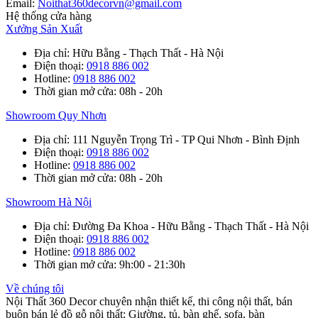
Email:
Noithat360decorvn@gmail.com
Hệ thống cửa hàng
Xưởng Sản Xuất
Địa chỉ
: Hữu Bằng - Thạch Thất - Hà Nội
Điện thoại
:
0918 886 002
Hotline
:
0918 886 002
Thời gian mở cửa
: 08h - 20h
Showroom Quy Nhơn
Địa chỉ
: 111 Nguyễn Trọng Trì - TP Qui Nhơn - Bình Định
Điện thoại
:
0918 886 002
Hotline
:
0918 886 002
Thời gian mở cửa
: 08h - 20h
Showroom Hà Nội
Địa chỉ
: Đường Đa Khoa - Hữu Bằng - Thạch Thất - Hà Nội
Điện thoại
:
0918 886 002
Hotline
:
0918 886 002
Thời gian mở cửa
: 9h:00 - 21:30h
Về chúng tôi
Nội Thất 360 Decor chuyên nhận thiết kế, thi công nội thất, bán
buôn bán lẻ đồ gỗ nội thất: Giường, tủ, bàn ghế, sofa, bàn