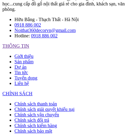
học...cung cấp đồ gỗ nội thất giá rẻ cho gia đình, khách sạn, văn
phòng.
Hữu Bằng - Thạch Thất - Hà Nội
0918 886 002
Noithat360decorvn@gmail.com
Hotline:
0918 886 002
THÔNG TIN
Giới thiệu
Sản phẩm
Dự án
Tin tức
Tuyển dụng
Liên hệ
CHÍNH SÁCH
Chính sách thanh toán
Chính sách giải quyết khiếu nại
Chính sách vận chuyển
Chính sách đổi trả
Chính sách kiểm hàng
Chính sách bảo mật