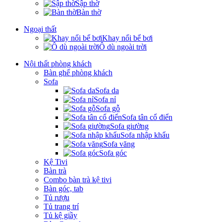
Sập thờ
Bàn thờ
Ngoại thất
Khay nổi bể bơi
Ô dù ngoài trời
Nội thất phòng khách
Bàn ghế phòng khách
Sofa
Sofa da
Sofa nỉ
Sofa gỗ
Sofa tân cổ điển
Sofa giường
Sofa nhập khẩu
Sofa văng
Sofa góc
Kệ Tivi
Bàn trà
Combo bàn trà kệ tivi
Bàn góc, tab
Tủ rượu
Tủ trang trí
Tủ kệ giầy