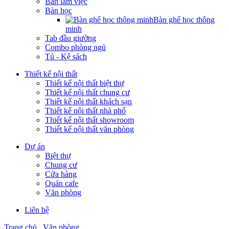
Bàn làm việc
Bàn học
Bàn ghế học thông
minh
Tab đầu giường
Combo phòng ngủ
Tủ - Kệ sách
Thiết kế nội thất
Thiết kế nội thất biệt thự
Thiết kế nội thất chung cư
Thiết kế nội thất khách sạn
Thiết kế nội thất nhà phố
Thiết kế nội thất showroom
Thiết kế nội thất văn phòng
Dự án
Biệt thự
Chung cư
Cửa hàng
Quán cafe
Văn phòng
Liên hệ
Trang chủ
Văn phòng