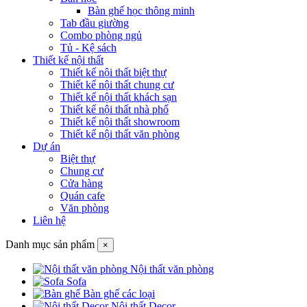
Bàn ghế học thông minh
Tab đầu giường
Combo phòng ngủ
Tủ - Kệ sách
Thiết kế nội thất
Thiết kế nội thất biệt thự
Thiết kế nội thất chung cư
Thiết kế nội thất khách sạn
Thiết kế nội thất nhà phố
Thiết kế nội thất showroom
Thiết kế nội thất văn phòng
Dự án
Biệt thự
Chung cư
Cửa hàng
Quán cafe
Văn phòng
Liên hệ
Danh mục sản phẩm
×
Nội thất văn phòng
Sofa
Bàn ghế các loại
Nội thất Decor