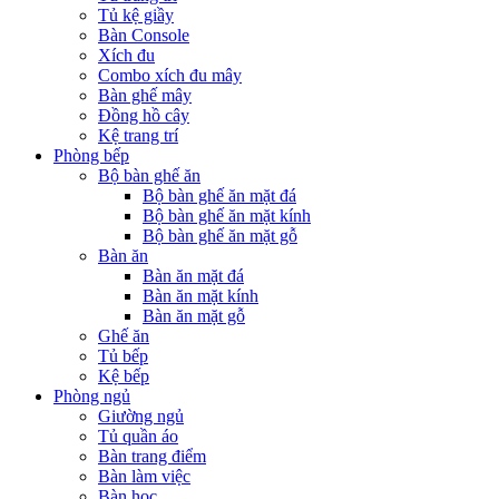
Tủ kệ giầy
Bàn Console
Xích đu
Combo xích đu mây
Bàn ghế mây
Đồng hồ cây
Kệ trang trí
Phòng bếp
Bộ bàn ghế ăn
Bộ bàn ghế ăn mặt đá
Bộ bàn ghế ăn mặt kính
Bộ bàn ghế ăn mặt gỗ
Bàn ăn
Bàn ăn mặt đá
Bàn ăn mặt kính
Bàn ăn mặt gỗ
Ghế ăn
Tủ bếp
Kệ bếp
Phòng ngủ
Giường ngủ
Tủ quần áo
Bàn trang điểm
Bàn làm việc
Bàn học