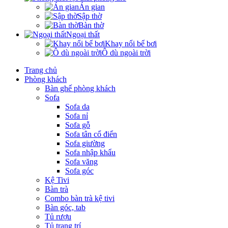
Án gian
Sập thờ
Bàn thờ
Ngoại thất
Khay nổi bể bơi
Ô dù ngoài trời
Trang chủ
Phòng khách
Bàn ghế phòng khách
Sofa
Sofa da
Sofa nỉ
Sofa gỗ
Sofa tân cổ điển
Sofa giường
Sofa nhập khẩu
Sofa văng
Sofa góc
Kệ Tivi
Bàn trà
Combo bàn trà kệ tivi
Bàn góc, tab
Tủ rượu
Tủ trang trí