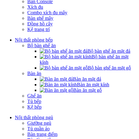
Bàn Console
Xích đu
Combo xích đu mây
Bàn ghế mây
Đồng hồ cây
Kệ trang trí
Nội thất phòng bếp
Bộ bàn ghế ăn
Bộ bàn ghế ăn mặt đá
Bộ bàn ghế ăn mặt
kính
Bộ bàn ghế ăn mặt gỗ
Bàn ăn
Bàn ăn mặt đá
Bàn ăn mặt kính
Bàn ăn mặt gỗ
Ghế ăn
Tủ bếp
Kệ bếp
Nội thất phòng ngủ
Giường ngủ
Tủ quần áo
Bàn trang điểm