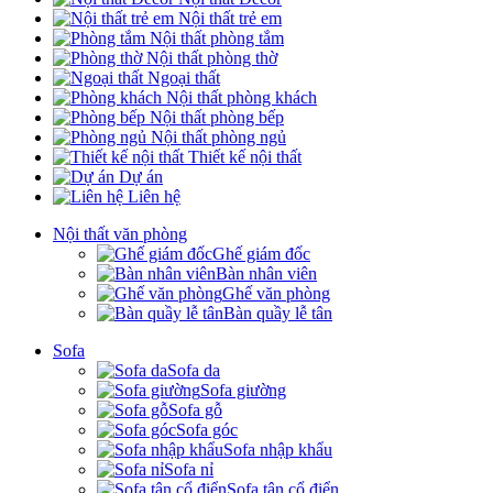
Nội thất trẻ em
Nội thất phòng tắm
Nội thất phòng thờ
Ngoại thất
Nội thất phòng khách
Nội thất phòng bếp
Nội thất phòng ngủ
Thiết kế nội thất
Dự án
Liên hệ
Nội thất văn phòng
Ghế giám đốc
Bàn nhân viên
Ghế văn phòng
Bàn quầy lễ tân
Sofa
Sofa da
Sofa giường
Sofa gỗ
Sofa góc
Sofa nhập khẩu
Sofa nỉ
Sofa tân cổ điển