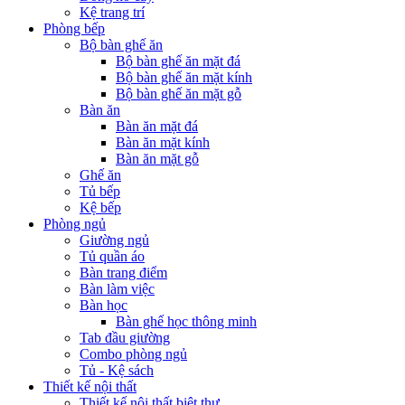
Kệ trang trí
Phòng bếp
Bộ bàn ghế ăn
Bộ bàn ghế ăn mặt đá
Bộ bàn ghế ăn mặt kính
Bộ bàn ghế ăn mặt gỗ
Bàn ăn
Bàn ăn mặt đá
Bàn ăn mặt kính
Bàn ăn mặt gỗ
Ghế ăn
Tủ bếp
Kệ bếp
Phòng ngủ
Giường ngủ
Tủ quần áo
Bàn trang điểm
Bàn làm việc
Bàn học
Bàn ghế học thông minh
Tab đầu giường
Combo phòng ngủ
Tủ - Kệ sách
Thiết kế nội thất
Thiết kế nội thất biệt thự