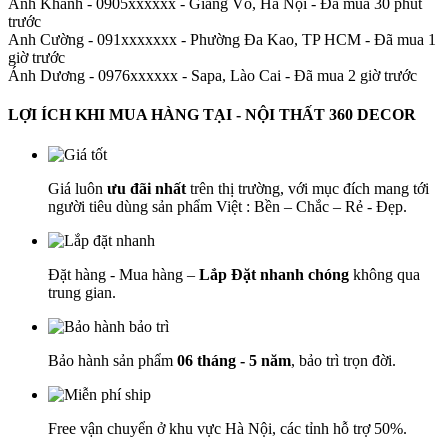
Anh Khánh - 0905xxxxxx
-
Giảng Võ, Hà Nội - Đã mua 30 phút
trước
Anh Cường - 091xxxxxxx
-
Phường Đa Kao, TP HCM - Đã mua 1
giờ trước
Ánh Dương - 0976xxxxxx
-
Sapa, Lào Cai - Đã mua 2 giờ trước
LỢI ÍCH KHI MUA HÀNG TẠI - NỘI THẤT 360 DECOR
Giá luôn
ưu đãi nhất
trên thị trường, với mục đích mang tới
người tiêu dùng sản phẩm Việt : Bền – Chắc – Rẻ - Đẹp.
Đặt hàng - Mua hàng –
Lắp Đặt nhanh chóng
không qua
trung gian.
Bảo hành sản phẩm
06 tháng - 5 năm
, bảo trì trọn đời.
Free vận chuyển ở khu vực Hà Nội, các tỉnh hỗ trợ 50%.