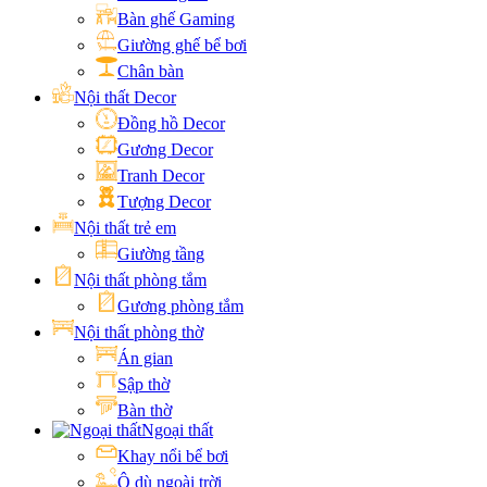
Bàn ghế Gaming
Giường ghế bể bơi
Chân bàn
Nội thất Decor
Đồng hồ Decor
Gương Decor
Tranh Decor
Tượng Decor
Nội thất trẻ em
Giường tầng
Nội thất phòng tắm
Gương phòng tắm
Nội thất phòng thờ
Án gian
Sập thờ
Bàn thờ
Ngoại thất
Khay nổi bể bơi
Ô dù ngoài trời