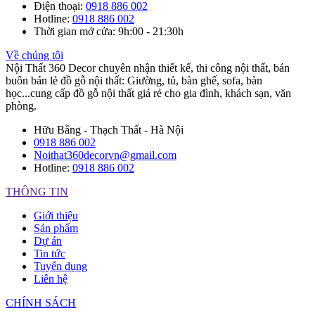
Điện thoại
:
0918 886 002
Hotline
:
0918 886 002
Thời gian mở cửa
: 9h:00 - 21:30h
Về chúng tôi
Nội Thất 360 Decor chuyên nhận thiết kế, thi công nội thất, bán
buôn bán lẻ đồ gỗ nội thất: Giường, tủ, bàn ghế, sofa, bàn
học...cung cấp đồ gỗ nội thất giá rẻ cho gia đình, khách sạn, văn
phòng.
Hữu Bằng - Thạch Thất - Hà Nội
0918 886 002
Noithat360decorvn@gmail.com
Hotline:
0918 886 002
THÔNG TIN
Giới thiệu
Sản phẩm
Dự án
Tin tức
Tuyển dụng
Liên hệ
CHÍNH SÁCH