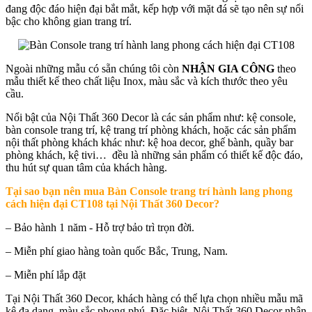
đang độc đáo hiện đại bắt mắt, kếp hợp với mặt đá sẽ tạo nên sự nổi
bậc cho không gian trang trí.
Ngoài những mẫu có sẵn chúng tôi còn
NHẬN GIA CÔNG
theo
mẫu thiết kế theo chất liệu Inox, màu sắc và kích thước theo yêu
cầu.
Nổi bật của Nội Thất 360 Decor là các sản phẩm như: kệ console,
bàn console trang trí, kệ trang trí phòng khách, hoặc các sản phẩm
nội thất phòng khách khác như: kệ hoa decor, ghế bành, quầy bar
phòng khách, kệ tivi… đều là những sản phẩm có thiết kế độc đáo,
thu hút sự quan tâm của khách hàng.
Tại sao bạn nên mua
Bàn Console trang trí hành lang phong
cách hiện đại CT108 tại Nội Thất 360 Decor?
– Bảo hành 1 năm - Hỗ trợ bảo trì trọn đời.
– Miễn phí giao hàng toàn quốc Bắc, Trung, Nam.
– Miễn phí lắp đặt
Tại Nội Thất 360 Decor, khách hàng có thể lựa chọn nhiều mẫu mã
kệ đa dạng, màu sắc phong phú. Đặc biệt, Nội Thất 360 Decor nhận