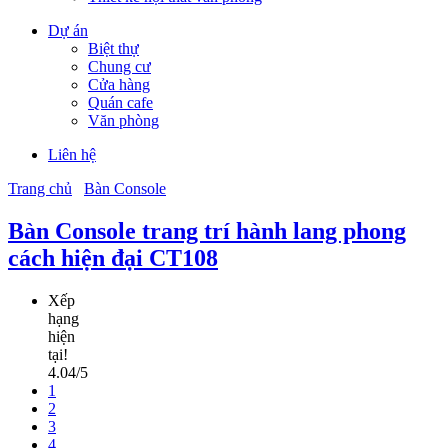
Dự án
Biệt thự
Chung cư
Cửa hàng
Quán cafe
Văn phòng
Liên hệ
Trang chủ
Bàn Console
Bàn Console trang trí hành lang phong
cách hiện đại CT108
Xếp
hạng
hiện
tại!
4.04/5
1
2
3
4