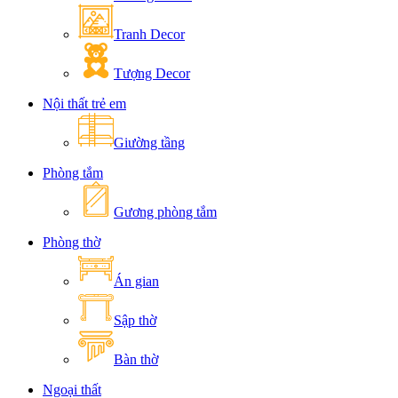
Tranh Decor
Tượng Decor
Nội thất trẻ em
Giường tầng
Phòng tắm
Gương phòng tắm
Phòng thờ
Án gian
Sập thờ
Bàn thờ
Ngoại thất