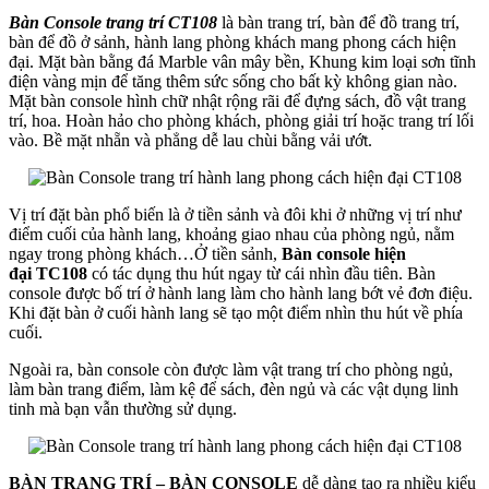
Bàn Console trang trí CT108
là bàn trang trí, bàn để đồ trang trí,
bàn để đồ ở sảnh, hành lang phòng khách mang phong cách hiện
đại. Mặt bàn bằng đá Marble vân mây bền, Khung kim loại sơn tĩnh
điện vàng mịn để tăng thêm sức sống cho bất kỳ không gian nào.
Mặt bàn console hình chữ nhật rộng rãi để đựng sách, đồ vật trang
trí, hoa. Hoàn hảo cho phòng khách, phòng giải trí hoặc trang trí lối
vào. Bề mặt nhẵn và phẳng dễ lau chùi bằng vải ướt.
Vị trí đặt bàn phổ biến là ở tiền sảnh và đôi khi ở những vị trí như
điểm cuối của hành lang, khoảng giao nhau của phòng ngủ, nằm
ngay trong phòng khách…Ở tiền sảnh,
Bàn console hiện
đại
TC108
có tác dụng thu hút ngay từ cái nhìn đầu tiên. Bàn
console được bố trí ở hành lang làm cho hành lang bớt vẻ đơn điệu.
Khi đặt bàn ở cuối hành lang sẽ tạo một điểm nhìn thu hút về phía
cuối.
Ngoài ra, bàn console còn được làm vật trang trí cho phòng ngủ,
làm bàn trang điểm, làm kệ để sách, đèn ngủ và các vật dụng linh
tinh mà bạn vẫn thường sử dụng.
BÀN TRANG TRÍ – BÀN CONSOLE
dễ dàng tạo ra nhiều kiểu