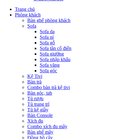
Trang chủ
Phòng khách
Bàn ghế phòng khách
Sofa
Sofa da
Sofa nỉ
Sofa gỗ
Sofa tân cổ điển
Sofa giường
Sofa nhập khẩu
Sofa văng
Sofa góc
Kệ Tivi
Bàn trà
Combo bàn trà kệ tivi
Bàn góc, tab
Tủ rượu
Tủ trang trí
Tủ kệ giầy
Bàn Console
Xích đu
Combo xích đu mây
Bàn ghế mây
Đồng hồ cây