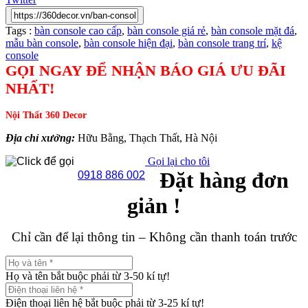
Tags :
bàn console cao cấp
,
bàn console giá rẻ
,
bàn console mặt đá
,
mẫu bàn console
,
bàn console hiện đại
,
bàn console trang trí
,
kệ
console
GỌI NGAY ĐỂ NHẬN BÁO GIÁ ƯU ĐÃI
NHẤT!
Nội Thất 360 Decor
Địa chỉ xưởng:
Hữu Bằng, Thạch Thất, Hà Nội
Gọi lại cho tôi
Đặt hàng đơn
0918 886 002
giản !
Chỉ cần để lại thông tin – Không cần thanh toán trước
Họ và tên bắt buộc phải từ 3-50 kí tự!
Điện thoại liên hệ bắt buộc phải từ 3-25 kí tự!