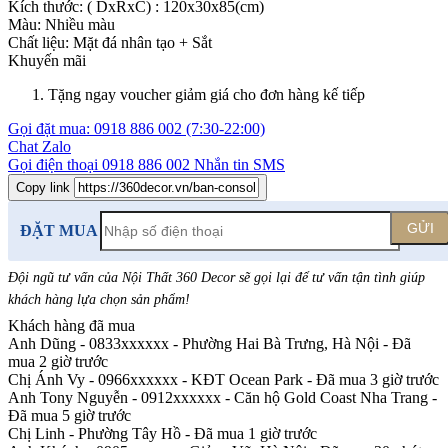
Kích thước:
( DxRxC) : 120x30x85(cm)
Màu:
Nhiều màu
Chất liệu:
Mặt đá nhân tạo +
Sắt
Khuyến mãi
Tặng ngay voucher giảm giá cho đơn hàng kế tiếp
Gọi đặt mua:
0918 886 002
(7:30-22:00)
Chat Zalo
Gọi điện thoại
0918 886 002
Nhắn tin SMS
Copy link
GỬI
ĐẶT MUA
Đội ngũ tư vấn của Nội Thất 360 Decor sẽ gọi lại để tư vấn tận tình giúp
khách hàng lựa chọn sản phẩm
!
Khách hàng đã mua
Anh Dũng - 0833xxxxxx
-
Phường Hai Bà Trưng, Hà Nội - Đã
mua 2 giờ trước
Chị Ánh Vy - 0966xxxxxx
-
KĐT Ocean Park - Đã mua 3 giờ trước
Anh Tony Nguyễn - 0912xxxxxx
-
Căn hộ Gold Coast Nha Trang -
Đã mua 5 giờ trước
Chị Linh
-
Phường Tây Hồ - Đã mua 1 giờ trước