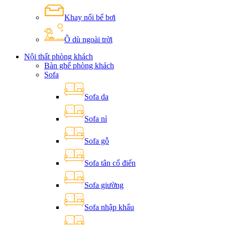
Khay nổi bể bơi
Ô dù ngoài trời
Nội thất phòng khách
Bàn ghế phòng khách
Sofa
Sofa da
Sofa nỉ
Sofa gỗ
Sofa tân cổ điển
Sofa giường
Sofa nhập khẩu