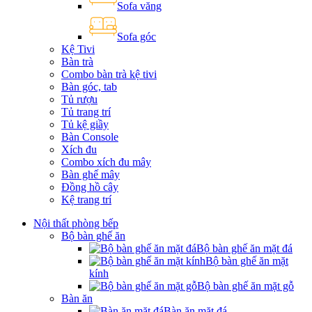
Sofa văng
Sofa góc
Kệ Tivi
Bàn trà
Combo bàn trà kệ tivi
Bàn góc, tab
Tủ rượu
Tủ trang trí
Tủ kệ giầy
Bàn Console
Xích đu
Combo xích đu mây
Bàn ghế mây
Đồng hồ cây
Kệ trang trí
Nội thất phòng bếp
Bộ bàn ghế ăn
Bộ bàn ghế ăn mặt đá
Bộ bàn ghế ăn mặt
kính
Bộ bàn ghế ăn mặt gỗ
Bàn ăn
Bàn ăn mặt đá