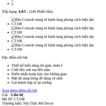
5
Xếp hạng:
4.0
/
5
-
(246 Phiếu bầu)
Đặc điểm nổi bật
Thiết kế kiểu dáng tối giản, tinht ế
Chất liệu sơn mạ bền màu
Điểm nhấn hoàn hảo cho không gian
Mặt đá sáng bóng dễ dàng vệ sinh
Giá thành hợp lý tại xưởng
Xem thêm điểm nổi bật
Giá:
Liên hệ
Mã SP:
CT108
Thương hiệu:
Nội Thất 360 Decor