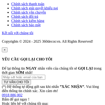
Chính sách thanh toán
Chính sách giải quyết khiếu nại
Chính sách vận chuyển
Chính sách đổi trả
Chính sách kiểm hàng
Chính sách bảo mật
Kết nối với chúng tôi
Copyrights © 2024 - 2025 360decor.vn. All Rights Reserved!
×
YÊU CẦU GỌI LẠI CHO TÔI
Để lại thông tin
NGAY
nhân viên của chúng tôi sẽ
GỌI LẠI
trong
thời gian
SỚM
nhất!
TƯ VẤN CHO TÔI
(*) Hệ thống tự động gửi sau khi nhấn
”XÁC NHẬN”
. Vui lòng
điền thông tin chính xác. Xin cảm ơn!
0918 886 002
Bấm để gọi ngay
!
Hoặc liên hệ với chúng tôi qua: