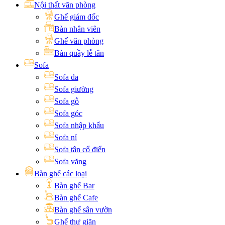
Nội thất văn phòng
Ghế giám đốc
Bàn nhân viên
Ghế văn phòng
Bàn quầy lễ tân
Sofa
Sofa da
Sofa giường
Sofa gỗ
Sofa góc
Sofa nhập khẩu
Sofa nỉ
Sofa tân cổ điển
Sofa văng
Bàn ghế các loại
Bàn ghế Bar
Bàn ghế Cafe
Bàn ghế sân vườn
Ghế thư giãn