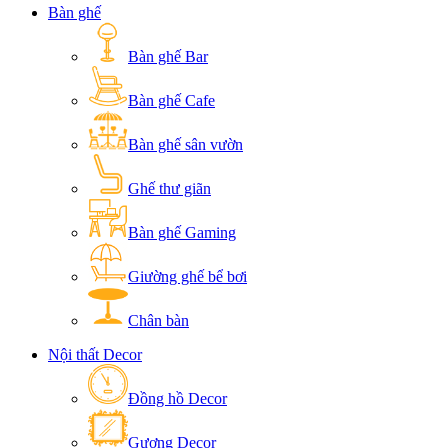
Bàn ghế
Bàn ghế Bar
Bàn ghế Cafe
Bàn ghế sân vườn
Ghế thư giãn
Bàn ghế Gaming
Giường ghế bể bơi
Chân bàn
Nội thất Decor
Đồng hồ Decor
Gương Decor