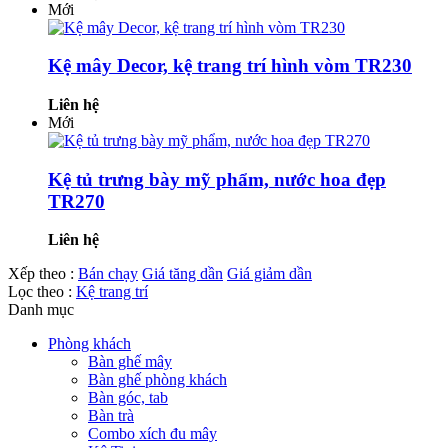
Mới
Kệ mây Decor, kệ trang trí hình vòm TR230
Liên hệ
Mới
Kệ tủ trưng bày mỹ phẩm, nước hoa đẹp
TR270
Liên hệ
Xếp theo :
Bán chạy
Giá tăng dần
Giá giảm dần
Lọc theo :
Kệ trang trí
Danh mục
Phòng khách
Bàn ghế mây
Bàn ghế phòng khách
Bàn góc, tab
Bàn trà
Combo xích đu mây