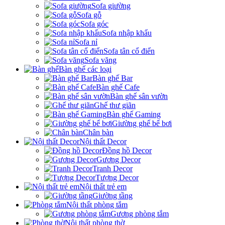
Sofa giường
Sofa gỗ
Sofa góc
Sofa nhập khẩu
Sofa nỉ
Sofa tân cổ điển
Sofa văng
Bàn ghế các loại
Bàn ghế Bar
Bàn ghế Cafe
Bàn ghế sân vườn
Ghế thư giãn
Bàn ghế Gaming
Giường ghế bể bơi
Chân bàn
Nội thất Decor
Đồng hồ Decor
Gương Decor
Tranh Decor
Tượng Decor
Nội thất trẻ em
Giường tầng
Nội thất phòng tắm
Gương phòng tắm
Nội thất phòng thờ