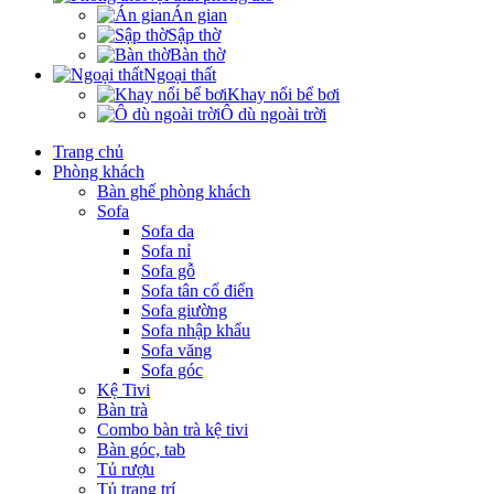
Án gian
Sập thờ
Bàn thờ
Ngoại thất
Khay nổi bể bơi
Ô dù ngoài trời
Trang chủ
Phòng khách
Bàn ghế phòng khách
Sofa
Sofa da
Sofa nỉ
Sofa gỗ
Sofa tân cổ điển
Sofa giường
Sofa nhập khẩu
Sofa văng
Sofa góc
Kệ Tivi
Bàn trà
Combo bàn trà kệ tivi
Bàn góc, tab
Tủ rượu
Tủ trang trí