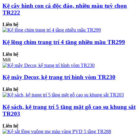
Kệ cây hình con cá độc đáo, nhiều màu tuỳ chọn
TR222
Liên hệ
Kệ lồng chim trang trí 4 tầng nhiều mầu TR299
Liên hệ
Mới
Kệ mây Decor, kệ trang trí hình vòm TR230
Liên hệ
Kệ sách, kệ trang trí 5 tầng mặt gỗ cao su khung sắt
TR203
Liên hệ