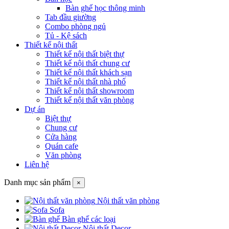
Bàn ghế học thông minh
Tab đầu giường
Combo phòng ngủ
Tủ - Kệ sách
Thiết kế nội thất
Thiết kế nội thất biệt thự
Thiết kế nội thất chung cư
Thiết kế nội thất khách sạn
Thiết kế nội thất nhà phố
Thiết kế nội thất showroom
Thiết kế nội thất văn phòng
Dự án
Biệt thự
Chung cư
Cửa hàng
Quán cafe
Văn phòng
Liên hệ
Danh mục sản phẩm
×
Nội thất văn phòng
Sofa
Bàn ghế các loại
Nội thất Decor