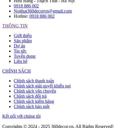
Hữu Bằng - Thạch Thất - Hà Nội
0918 886 002
Noithat360decorvn@gmail.com
Hotline:
0918 886 002
THÔNG TIN
Giới thiệu
Sản phẩm
Dự án
Tin tức
Tuyển dụng
Liên hệ
CHÍNH SÁCH
Chính sách thanh toán
Chính sách giải quyết khiếu nại
Chính sách vận chuyển
Chính sách đổi trả
Chính sách kiểm hàng
Chính sách bảo mật
Kết nối với chúng tôi
Copyrights © 2024 - 2025 360decor.vn. All Rights Reserved!