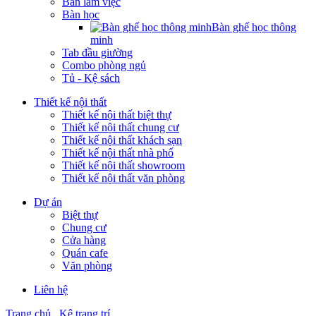
Bàn làm việc
Bàn học
Bàn ghế học thông
minh
Tab đầu giường
Combo phòng ngủ
Tủ - Kệ sách
Thiết kế nội thất
Thiết kế nội thất biệt thự
Thiết kế nội thất chung cư
Thiết kế nội thất khách sạn
Thiết kế nội thất nhà phố
Thiết kế nội thất showroom
Thiết kế nội thất văn phòng
Dự án
Biệt thự
Chung cư
Cửa hàng
Quán cafe
Văn phòng
Liên hệ
Trang chủ
Kệ trang trí