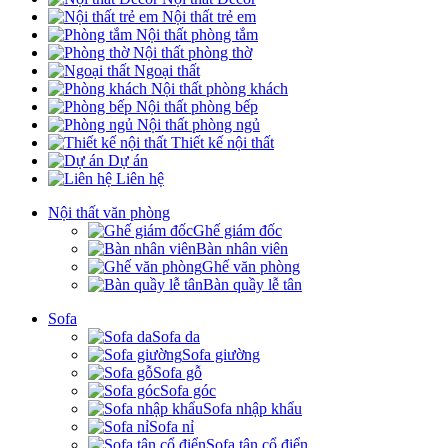
Nội thất trẻ em
Nội thất phòng tắm
Nội thất phòng thờ
Ngoại thất
Nội thất phòng khách
Nội thất phòng bếp
Nội thất phòng ngủ
Thiết kế nội thất
Dự án
Liên hệ
Nội thất văn phòng
Ghế giám đốc
Bàn nhân viên
Ghế văn phòng
Bàn quầy lễ tân
Sofa
Sofa da
Sofa giường
Sofa gỗ
Sofa góc
Sofa nhập khẩu
Sofa nỉ
Sofa tân cổ điển