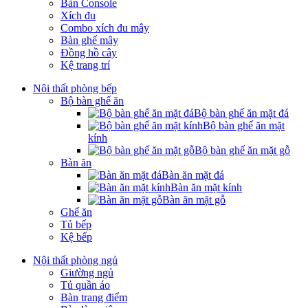
Bàn Console
Xích đu
Combo xích đu mây
Bàn ghế mây
Đồng hồ cây
Kệ trang trí
Nội thất phòng bếp
Bộ bàn ghế ăn
Bộ bàn ghế ăn mặt đá
Bộ bàn ghế ăn mặt
kính
Bộ bàn ghế ăn mặt gỗ
Bàn ăn
Bàn ăn mặt đá
Bàn ăn mặt kính
Bàn ăn mặt gỗ
Ghế ăn
Tủ bếp
Kệ bếp
Nội thất phòng ngủ
Giường ngủ
Tủ quần áo
Bàn trang điểm