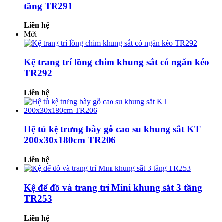
tầng TR291
Liên hệ
Mới
Kệ trang trí lồng chim khung sắt có ngăn kéo
TR292
Liên hệ
Hệ tủ kệ trưng bày gỗ cao su khung sắt KT
200x30x180cm TR206
Liên hệ
Kệ để đồ và trang trí Mini khung sắt 3 tầng
TR253
Liên hệ