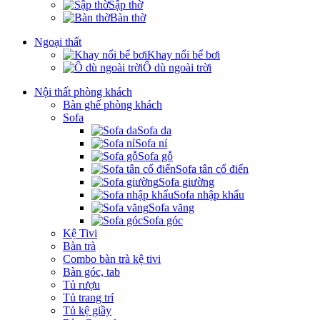
Sập thờ
Bàn thờ
Ngoại thất
Khay nổi bể bơi
Ô dù ngoài trời
Nội thất phòng khách
Bàn ghế phòng khách
Sofa
Sofa da
Sofa nỉ
Sofa gỗ
Sofa tân cổ điển
Sofa giường
Sofa nhập khẩu
Sofa văng
Sofa góc
Kệ Tivi
Bàn trà
Combo bàn trà kệ tivi
Bàn góc, tab
Tủ rượu
Tủ trang trí
Tủ kệ giầy