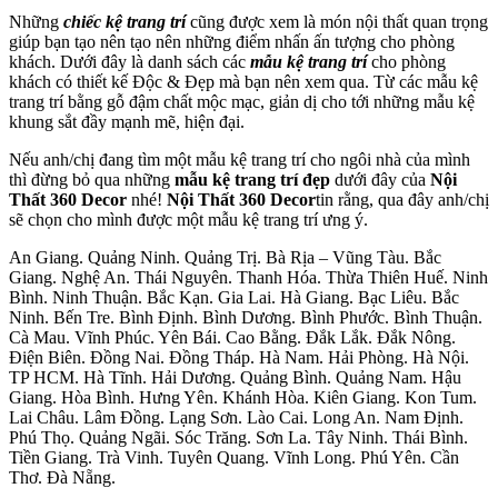
Những
chiếc kệ trang trí
cũng được xem là món nội thất quan trọng
giúp bạn tạo nên tạo nên những điểm nhấn ấn tượng cho phòng
khách. Dưới đây là danh sách các
mẫu kệ trang trí
cho phòng
khách có thiết kế Độc & Đẹp mà bạn nên xem qua. Từ các mẫu kệ
trang trí bằng gỗ đậm chất mộc mạc, giản dị cho tới những mẫu kệ
khung sắt đầy mạnh mẽ, hiện đại.
Nếu anh/chị đang tìm một mẫu kệ trang trí cho ngôi nhà của mình
thì đừng bỏ qua những
mẫu kệ trang trí đẹp
dưới đây của
Nội
Thất 360 Decor
nhé!
Nội Thất 360 Decor
tin rằng, qua đây anh/chị
sẽ chọn cho mình được một mẫu kệ trang trí ưng ý.
An Giang. Quảng Ninh. Quảng Trị. Bà Rịa – Vũng Tàu. Bắc
Giang. Nghệ An. Thái Nguyên. Thanh Hóa. Thừa Thiên Huế. Ninh
Bình. Ninh Thuận. Bắc Kạn. Gia Lai. Hà Giang. Bạc Liêu. Bắc
Ninh. Bến Tre. Bình Định. Bình Dương. Bình Phước. Bình Thuận.
Cà Mau. Vĩnh Phúc. Yên Bái. Cao Bằng. Đắk Lắk. Đắk Nông.
Điện Biên. Đồng Nai. Đồng Tháp. Hà Nam. Hải Phòng. Hà Nội.
TP HCM. Hà Tĩnh. Hải Dương. Quảng Bình. Quảng Nam. Hậu
Giang. Hòa Bình. Hưng Yên. Khánh Hòa. Kiên Giang. Kon Tum.
Lai Châu. Lâm Đồng. Lạng Sơn. Lào Cai. Long An. Nam Định.
Phú Thọ. Quảng Ngãi. Sóc Trăng. Sơn La. Tây Ninh. Thái Bình.
Tiền Giang. Trà Vinh. Tuyên Quang. Vĩnh Long. Phú Yên. Cần
Thơ. Đà Nẵng.