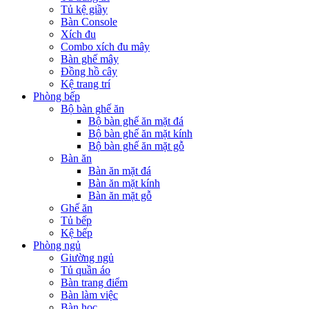
Tủ kệ giầy
Bàn Console
Xích đu
Combo xích đu mây
Bàn ghế mây
Đồng hồ cây
Kệ trang trí
Phòng bếp
Bộ bàn ghế ăn
Bộ bàn ghế ăn mặt đá
Bộ bàn ghế ăn mặt kính
Bộ bàn ghế ăn mặt gỗ
Bàn ăn
Bàn ăn mặt đá
Bàn ăn mặt kính
Bàn ăn mặt gỗ
Ghế ăn
Tủ bếp
Kệ bếp
Phòng ngủ
Giường ngủ
Tủ quần áo
Bàn trang điểm
Bàn làm việc
Bàn học