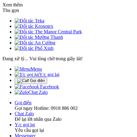
Xem thêm
Thu gọn
Đang xử lý... Vui lòng chờ trong giây lát!
Menu
Y/c gọi lại
Gọi điện
Facebook
Chat Zalo
Gọi điện
Gọi ngay Hotline: 0918 886 002
Chat Zalo
Để lại lời nhắn qua Zalo
Y/c gọi lại
Yêu cầu gọi lại
Messenger