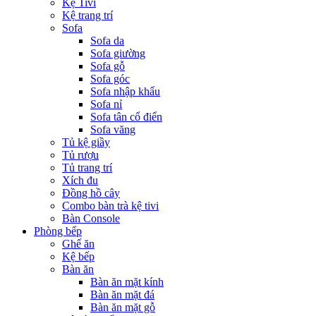
Kệ Tivi
Kệ trang trí
Sofa
Sofa da
Sofa giường
Sofa gỗ
Sofa góc
Sofa nhập khẩu
Sofa nỉ
Sofa tân cổ điển
Sofa văng
Tủ kệ giầy
Tủ rượu
Tủ trang trí
Xích đu
Đồng hồ cây
Combo bàn trà kệ tivi
Bàn Console
Phòng bếp
Ghế ăn
Kệ bếp
Bàn ăn
Bàn ăn mặt kính
Bàn ăn mặt đá
Bàn ăn mặt gỗ