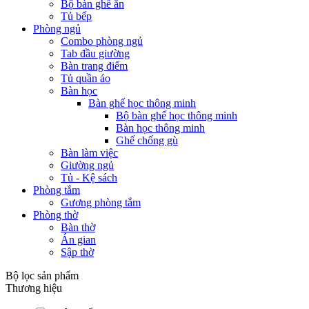
Bộ bàn ghế ăn
Tủ bếp
Phòng ngủ
Combo phòng ngủ
Tab đầu giường
Bàn trang điểm
Tủ quần áo
Bàn học
Bàn ghế học thông minh
Bộ bàn ghế học thông minh
Bàn học thông minh
Ghế chống gù
Bàn làm việc
Giường ngủ
Tủ - Kệ sách
Phòng tắm
Gương phòng tắm
Phòng thờ
Bàn thờ
Án gian
Sập thờ
Bộ lọc sản phẩm
Thương hiệu