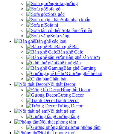
Sofa giường
Sofa gỗ
Sofa góc
Sofa nhập khẩu
Sofa nỉ
Sofa tân cổ điển
Sofa văng
Bàn ghế các loại
Bàn ghế Bar
Bàn ghế Cafe
Bàn ghế sân vườn
Ghế thư giãn
Bàn ghế Gaming
Giường ghế bể bơi
Chân bàn
Nội thất Decor
Đồng hồ Decor
Gương Decor
Tranh Decor
Tượng Decor
Nội thất trẻ em
Giường tầng
Nội thất phòng tắm
Gương phòng tắm
Nội thất phòng thờ