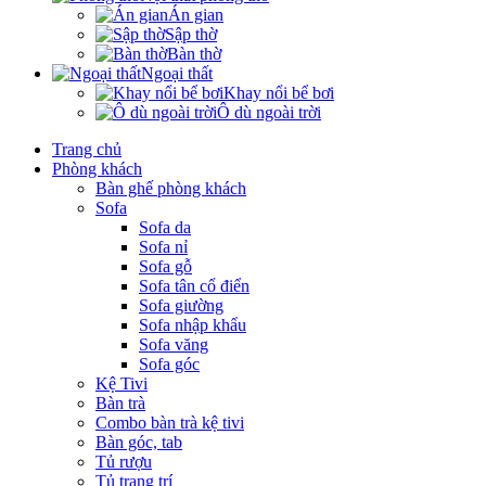
Án gian
Sập thờ
Bàn thờ
Ngoại thất
Khay nổi bể bơi
Ô dù ngoài trời
Trang chủ
Phòng khách
Bàn ghế phòng khách
Sofa
Sofa da
Sofa nỉ
Sofa gỗ
Sofa tân cổ điển
Sofa giường
Sofa nhập khẩu
Sofa văng
Sofa góc
Kệ Tivi
Bàn trà
Combo bàn trà kệ tivi
Bàn góc, tab
Tủ rượu
Tủ trang trí