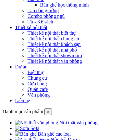
Bàn ghế học thông minh
Tab đầu giường
Combo phòng ngủ
Tủ - Kệ sách
Thiết kế nội thất
Thiết kế nội thất biệt thự
Thiết kế nội thất chung cư
Thiết kế nội thất khách sạn
Thiết kế nội thất nhà phố
Thiết kế nội thất showroom
Thiết kế nội thất văn phòng
Dự án
Biệt thự
Chung cư
Cửa hàng
Quán cafe
Văn phòng
Liên hệ
Danh mục sản phẩm
×
Nội thất văn phòng
Sofa
Bàn ghế các loại
Nội thất Decor