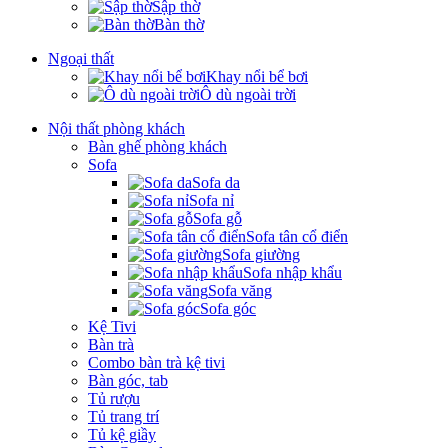
Sập thờ
Bàn thờ
Ngoại thất
Khay nổi bể bơi
Ô dù ngoài trời
Nội thất phòng khách
Bàn ghế phòng khách
Sofa
Sofa da
Sofa nỉ
Sofa gỗ
Sofa tân cổ điển
Sofa giường
Sofa nhập khẩu
Sofa văng
Sofa góc
Kệ Tivi
Bàn trà
Combo bàn trà kệ tivi
Bàn góc, tab
Tủ rượu
Tủ trang trí
Tủ kệ giầy