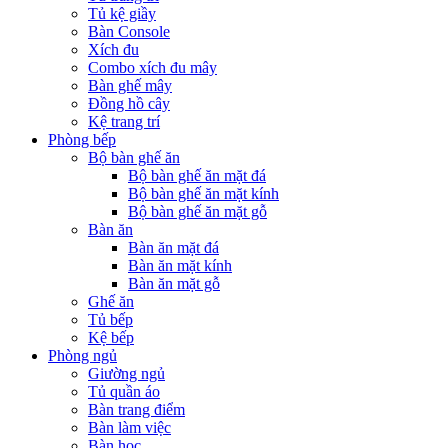
Tủ kệ giầy
Bàn Console
Xích đu
Combo xích đu mây
Bàn ghế mây
Đồng hồ cây
Kệ trang trí
Phòng bếp
Bộ bàn ghế ăn
Bộ bàn ghế ăn mặt đá
Bộ bàn ghế ăn mặt kính
Bộ bàn ghế ăn mặt gỗ
Bàn ăn
Bàn ăn mặt đá
Bàn ăn mặt kính
Bàn ăn mặt gỗ
Ghế ăn
Tủ bếp
Kệ bếp
Phòng ngủ
Giường ngủ
Tủ quần áo
Bàn trang điểm
Bàn làm việc
Bàn học