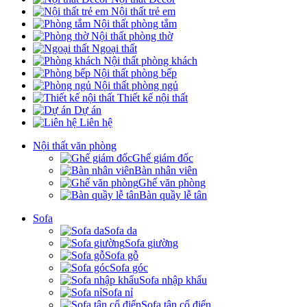
Nội thất trẻ em
Nội thất phòng tắm
Nội thất phòng thờ
Ngoại thất
Nội thất phòng khách
Nội thất phòng bếp
Nội thất phòng ngủ
Thiết kế nội thất
Dự án
Liên hệ
Nội thất văn phòng
Ghế giám đốc
Bàn nhân viên
Ghế văn phòng
Bàn quầy lễ tân
Sofa
Sofa da
Sofa giường
Sofa gỗ
Sofa góc
Sofa nhập khẩu
Sofa nỉ
Sofa tân cổ điển