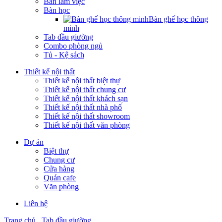
Bàn làm việc
Bàn học
Bàn ghế học thông
minh
Tab đầu giường
Combo phòng ngủ
Tủ - Kệ sách
Thiết kế nội thất
Thiết kế nội thất biệt thự
Thiết kế nội thất chung cư
Thiết kế nội thất khách sạn
Thiết kế nội thất nhà phố
Thiết kế nội thất showroom
Thiết kế nội thất văn phòng
Dự án
Biệt thự
Chung cư
Cửa hàng
Quán cafe
Văn phòng
Liên hệ
Trang chủ
Tab đầu giường