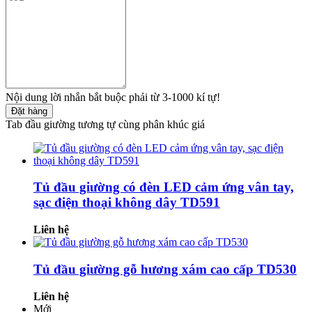
Nội dung lời nhắn bắt buộc phải từ 3-1000 kí tự!
Đặt hàng
Tab đầu giường tương tự cùng phân khúc giá
Tủ đầu giường có đèn LED cảm ứng vân tay,
sạc điện thoại không dây TD591
Liên hệ
Tủ đầu giường gỗ hương xám cao cấp TD530
Liên hệ
Mới