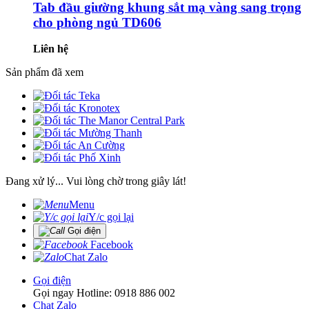
Tab đầu giường khung sắt mạ vàng sang trọng
cho phòng ngủ TD606
Liên hệ
Sản phẩm đã xem
Đang xử lý... Vui lòng chờ trong giây lát!
Menu
Y/c gọi lại
Gọi điện
Facebook
Chat Zalo
Gọi điện
Gọi ngay Hotline: 0918 886 002
Chat Zalo