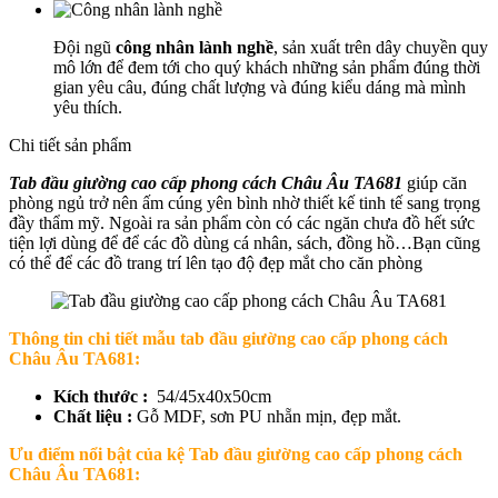
Đội ngũ
công nhân lành nghề
, sản xuất trên dây chuyền quy
mô lớn để đem tới cho quý khách những sản phẩm đúng thời
gian yêu câu, đúng chất lượng và đúng kiểu dáng mà mình
yêu thích.
Chi tiết sản phẩm
Tab đầu giường cao cấp phong cách Châu Âu TA681
giúp căn
phòng ngủ trở nên ấm cúng yên bình nhờ thiết kế tinh tế sang trọng
đầy thẩm mỹ. Ngoài ra sản phẩm còn có các ngăn chưa đồ hết sức
tiện lợi dùng để để các đồ dùng cá nhân, sách, đồng hồ…Bạn cũng
có thể để các đồ trang trí lên tạo độ đẹp mắt cho căn phòng
Thông tin chi tiết mẫu t
ab đầu giường cao cấp phong cách
Châu Âu TA681
:
Kích thước :
54/45x40x50cm
Chất liệu :
Gỗ MDF, sơn PU nhẵn mịn, đẹp mắt.
Ưu điểm nổi bật của kệ
Tab đầu giường cao cấp phong cách
Châu Âu TA681: