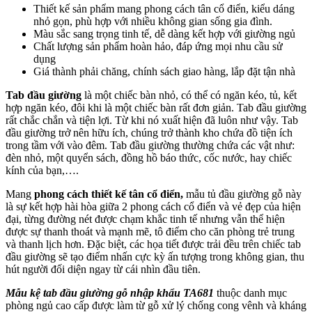
Thiết kế sản phẩm mang phong cách tân cổ điển, kiểu dáng
nhỏ gọn, phù hợp với nhiều không gian sống gia đình.
Màu sắc sang trọng tinh tế, dễ dàng kết hợp với giường ngủ
Chất lượng sản phẩm hoàn hảo, đáp ứng mọi nhu cầu sử
dụng
Giá thành phải chăng, chính sách giao hàng, lắp đặt tận nhà
Tab đầu giường
là một chiếc bàn nhỏ, có thể có ngăn kéo, tủ, kết
hợp ngăn kéo, đôi khi là một chiếc bàn rất đơn giản. Tab đầu giường
rất chắc chắn và tiện lợi. Từ khi nó xuất hiện đã luôn như vậy. Tab
đầu giường trở nên hữu ích, chúng trở thành kho chứa đồ tiện ích
trong tầm với vào đêm. Tab đầu giường thường chứa các vật như:
đèn nhỏ, một quyển sách, đồng hồ báo thức, cốc nước, hay chiếc
kính của bạn,….
Mang
phong cách thiết kế tân cổ điển,
mẫu tủ đầu giường gỗ này
là sự kết hợp hài hòa giữa 2 phong cách cổ điển và vẻ đẹp của hiện
đại, từng đường nét được chạm khắc tinh tế nhưng vẫn thể hiện
được sự thanh thoát và mạnh mẽ, tô điểm cho căn phòng trẻ trung
và thanh lịch hơn. Đặc biệt, các họa tiết được trải đều trên chiếc tab
đầu giường sẽ tạo điểm nhấn cực kỳ ấn tượng trong không gian, thu
hút người đối diện ngay từ cái nhìn đầu tiên.
Mẫu kệ tab đầu giường gỗ nhập khẩu TA681
thuộc danh mục
phòng ngủ cao cấp được làm từ gỗ xử lý chống cong vênh và kháng