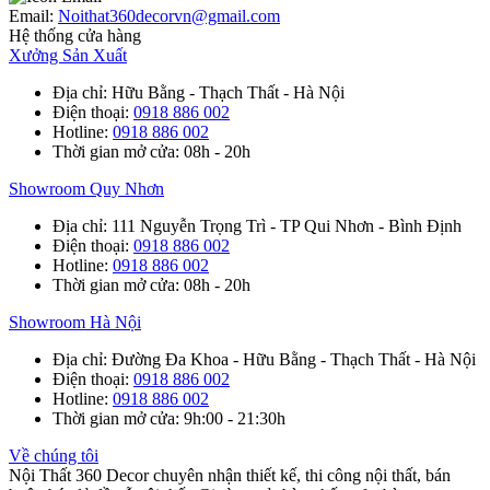
Email:
Noithat360decorvn@gmail.com
Hệ thống cửa hàng
Xưởng Sản Xuất
Địa chỉ
: Hữu Bằng - Thạch Thất - Hà Nội
Điện thoại
:
0918 886 002
Hotline
:
0918 886 002
Thời gian mở cửa
: 08h - 20h
Showroom Quy Nhơn
Địa chỉ
: 111 Nguyễn Trọng Trì - TP Qui Nhơn - Bình Định
Điện thoại
:
0918 886 002
Hotline
:
0918 886 002
Thời gian mở cửa
: 08h - 20h
Showroom Hà Nội
Địa chỉ
: Đường Đa Khoa - Hữu Bằng - Thạch Thất - Hà Nội
Điện thoại
:
0918 886 002
Hotline
:
0918 886 002
Thời gian mở cửa
: 9h:00 - 21:30h
Về chúng tôi
Nội Thất 360 Decor chuyên nhận thiết kế, thi công nội thất, bán