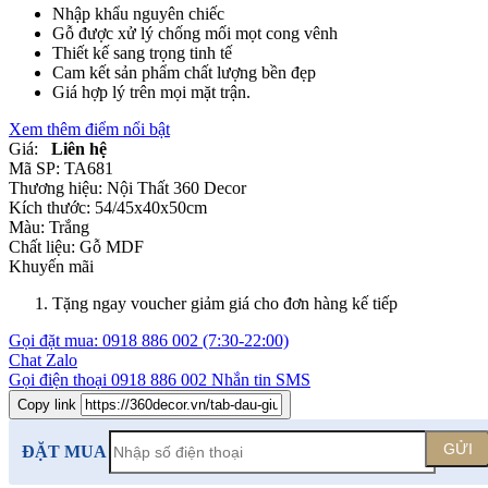
Nhập khẩu nguyên chiếc
Gỗ được xử lý chống mối mọt cong vênh
Thiết kế sang trọng tinh tế
Cam kết sản phẩm chất lượng bền đẹp
Giá hợp lý trên mọi mặt trận.
Xem thêm điểm nổi bật
Giá:
Liên hệ
Mã SP:
TA681
Thương hiệu:
Nội Thất 360 Decor
Kích thước:
54/45x40x50cm
Màu:
Trắng
Chất liệu:
Gỗ MDF
Khuyến mãi
Tặng ngay voucher giảm giá cho đơn hàng kế tiếp
Gọi đặt mua:
0918 886 002
(7:30-22:00)
Chat Zalo
Gọi điện thoại
0918 886 002
Nhắn tin SMS
Copy link
GỬI
ĐẶT MUA