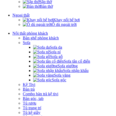
Sập thờ
Bàn thờ
Ngoại thất
Khay nổi bể bơi
Ô dù ngoài trời
Nội thất phòng khách
Bàn ghế phòng khách
Sofa
Sofa da
Sofa nỉ
Sofa gỗ
Sofa tân cổ điển
Sofa giường
Sofa nhập khẩu
Sofa văng
Sofa góc
Kệ Tivi
Bàn trà
Combo bàn trà kệ tivi
Bàn góc, tab
Tủ rượu
Tủ trang trí
Tủ kệ giầy