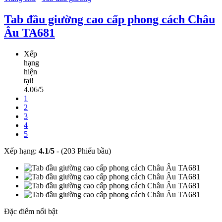
Tab đầu giường cao cấp phong cách Châu
Âu TA681
Xếp
hạng
hiện
tại!
4.06/5
1
2
3
4
5
Xếp hạng:
4.1
/
5
-
(203 Phiếu bầu)
Đặc điểm nổi bật