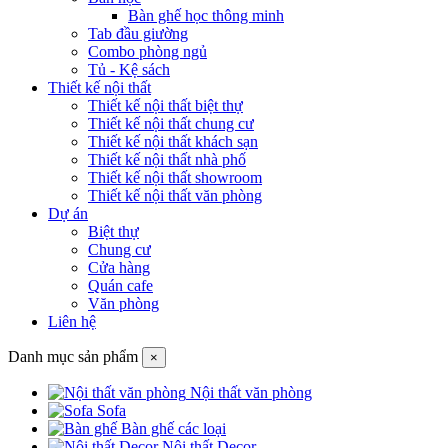
Bàn ghế học thông minh
Tab đầu giường
Combo phòng ngủ
Tủ - Kệ sách
Thiết kế nội thất
Thiết kế nội thất biệt thự
Thiết kế nội thất chung cư
Thiết kế nội thất khách sạn
Thiết kế nội thất nhà phố
Thiết kế nội thất showroom
Thiết kế nội thất văn phòng
Dự án
Biệt thự
Chung cư
Cửa hàng
Quán cafe
Văn phòng
Liên hệ
Danh mục sản phẩm
×
Nội thất văn phòng
Sofa
Bàn ghế các loại
Nội thất Decor