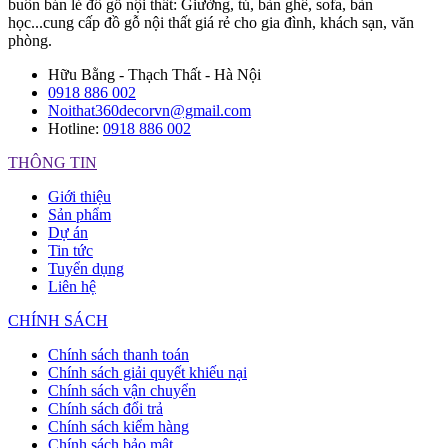
buôn bán lẻ đồ gỗ nội thất: Giường, tủ, bàn ghế, sofa, bàn
học...cung cấp đồ gỗ nội thất giá rẻ cho gia đình, khách sạn, văn
phòng.
Hữu Bằng - Thạch Thất - Hà Nội
0918 886 002
Noithat360decorvn@gmail.com
Hotline:
0918 886 002
THÔNG TIN
Giới thiệu
Sản phẩm
Dự án
Tin tức
Tuyển dụng
Liên hệ
CHÍNH SÁCH
Chính sách thanh toán
Chính sách giải quyết khiếu nại
Chính sách vận chuyển
Chính sách đổi trả
Chính sách kiểm hàng
Chính sách bảo mật