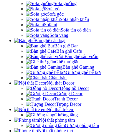
Sofa giường
Sofa gỗ
Sofa góc
Sofa nhập khẩu
Sofa nỉ
Sofa tân cổ điển
Sofa văng
Bàn ghế các loại
Bàn ghế Bar
Bàn ghế Cafe
Bàn ghế sân vườn
Ghế thư giãn
Bàn ghế Gaming
Giường ghế bể bơi
Chân bàn
Nội thất Decor
Đồng hồ Decor
Gương Decor
Tranh Decor
Tượng Decor
Nội thất trẻ em
Giường tầng
Nội thất phòng tắm
Gương phòng tắm
Nội thất phòng thờ