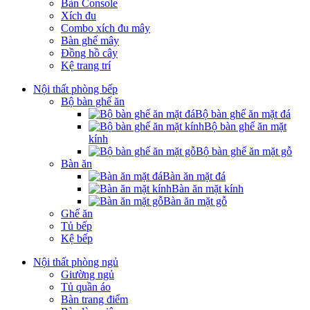
Bàn Console
Xích đu
Combo xích đu mây
Bàn ghế mây
Đồng hồ cây
Kệ trang trí
Nội thất phòng bếp
Bộ bàn ghế ăn
Bộ bàn ghế ăn mặt đá
Bộ bàn ghế ăn mặt
kính
Bộ bàn ghế ăn mặt gỗ
Bàn ăn
Bàn ăn mặt đá
Bàn ăn mặt kính
Bàn ăn mặt gỗ
Ghế ăn
Tủ bếp
Kệ bếp
Nội thất phòng ngủ
Giường ngủ
Tủ quần áo
Bàn trang điểm