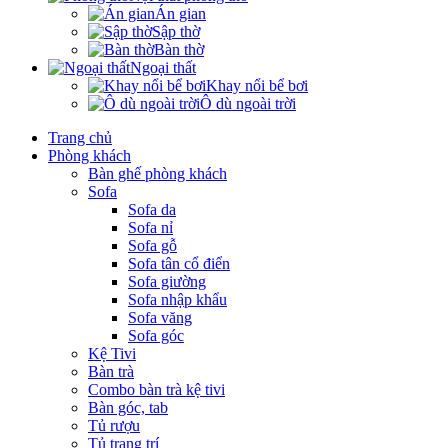
Án gian
Sập thờ
Bàn thờ
Ngoại thất
Khay nổi bể bơi
Ô dù ngoài trời
Trang chủ
Phòng khách
Bàn ghế phòng khách
Sofa
Sofa da
Sofa nỉ
Sofa gỗ
Sofa tân cổ điển
Sofa giường
Sofa nhập khẩu
Sofa văng
Sofa góc
Kệ Tivi
Bàn trà
Combo bàn trà kệ tivi
Bàn góc, tab
Tủ rượu
Tủ trang trí