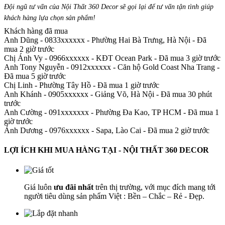
Đội ngũ tư vấn của Nội Thất 360 Decor sẽ gọi lại để tư vấn tận tình giúp
khách hàng lựa chọn sản phẩm
!
Khách hàng đã mua
Anh Dũng - 0833xxxxxx
-
Phường Hai Bà Trưng, Hà Nội - Đã
mua 2 giờ trước
Chị Ánh Vy - 0966xxxxxx
-
KĐT Ocean Park - Đã mua 3 giờ trước
Anh Tony Nguyễn - 0912xxxxxx
-
Căn hộ Gold Coast Nha Trang -
Đã mua 5 giờ trước
Chị Linh
-
Phường Tây Hồ - Đã mua 1 giờ trước
Anh Khánh - 0905xxxxxx
-
Giảng Võ, Hà Nội - Đã mua 30 phút
trước
Anh Cường - 091xxxxxxx
-
Phường Đa Kao, TP HCM - Đã mua 1
giờ trước
Ánh Dương - 0976xxxxxx
-
Sapa, Lào Cai - Đã mua 2 giờ trước
LỢI ÍCH KHI MUA HÀNG TẠI - NỘI THẤT 360 DECOR
Giá luôn
ưu đãi nhất
trên thị trường, với mục đích mang tới
người tiêu dùng sản phẩm Việt : Bền – Chắc – Rẻ - Đẹp.