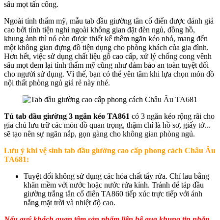
sâu mọt tấn công.
Ngoài tính thẩm mỹ, mẫu tab đầu giường tân cổ điển được đánh giá
cao bởi tính tiện nghi ngoài không gian đặt đèn ngủ, đồng hồ,
khung ảnh thì nó còn được thiết kế thêm ngăn kéo nhỏ, mang đến
một không gian đựng đồ tiện dụng cho phòng khách của gia đình.
Hơn hết, việc sử dụng chất liệu gỗ cao cấp, xử lý chống cong vênh
sâu mọt đem lại tính thẩm mỹ cũng như đảm bảo an toàn tuyệt đối
cho người sử dụng. Vì thế, bạn có thể yên tâm khi lựa chọn món đồ
nội thất phòng ngủ giá rẻ này nhé.
Tủ tab đầu giường 3 ngăn kéo TA861
có 3 ngăn kéo rộng rãi cho
gia chủ lưu trữ các món đồ quan trọng, thậm chí là hồ sơ, giấy tờ...
sẽ tạo nên sự ngăn nắp, gọn gàng cho không gian phòng ngủ.
Lưu ý khi vệ sinh
tab đầu giường cao cấp phong cách Châu Âu
TA681
:
Tuyệt đối không sử dụng các hóa chất tẩy rửa. Chỉ lau bằng
khăn mềm với nước hoặc nước rửa kính. Tránh để táp đầu
giường trắng tân cổ điển TA860 tiếp xúc trực tiếp với ánh
nắng mặt trời và nhiệt độ cao.
Nếu quý khách quan tâm sản phẩm liên hệ qua khung tin nhắn