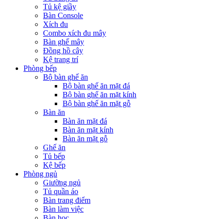
Tủ kệ giầy
Bàn Console
Xích đu
Combo xích đu mây
Bàn ghế mây
Đồng hồ cây
Kệ trang trí
Phòng bếp
Bộ bàn ghế ăn
Bộ bàn ghế ăn mặt đá
Bộ bàn ghế ăn mặt kính
Bộ bàn ghế ăn mặt gỗ
Bàn ăn
Bàn ăn mặt đá
Bàn ăn mặt kính
Bàn ăn mặt gỗ
Ghế ăn
Tủ bếp
Kệ bếp
Phòng ngủ
Giường ngủ
Tủ quần áo
Bàn trang điểm
Bàn làm việc
Bàn học