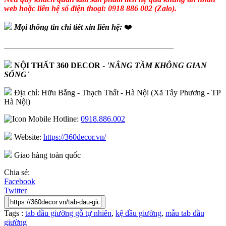
web hoặc liên hệ số điện thoại: 0918 886 002 (Zalo).
Mọi thông tin chi tiết xin liên hệ:
❤️
—————————————————————
NỘI THẤT 360 DECOR
-
'NÂNG TẦM KHÔNG GIAN
SỐNG'
Địa chỉ: Hữu Bằng - Thạch Thất - Hà Nội (Xã Tây Phương - TP
Hà Nội)
Hotline:
0918.886.002
Website:
https://360decor.vn/
Giao hàng toàn quốc
Chia sẻ:
Facebook
Twitter
Tags :
tab đầu giường gỗ tự nhiên
,
kệ đầu giường
,
mẫu tab đầu
giường