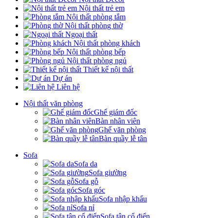
Nội thất trẻ em
Nội thất phòng tắm
Nội thất phòng thờ
Ngoại thất
Nội thất phòng khách
Nội thất phòng bếp
Nội thất phòng ngủ
Thiết kế nội thất
Dự án
Liên hệ
Nội thất văn phòng
Ghế giám đốc
Bàn nhân viên
Ghế văn phòng
Bàn quầy lễ tân
Sofa
Sofa da
Sofa giường
Sofa gỗ
Sofa góc
Sofa nhập khẩu
Sofa nỉ
Sofa tân cổ điển