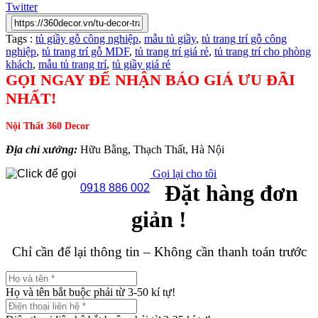
Twitter
Tags :
tủ giầy gỗ công nghiệp
,
mẫu tủ giầy
,
tủ trang trí gỗ công
nghiệp
,
tủ trang trí gỗ MDF
,
tủ trang trí giá rẻ
,
tủ trang trí cho phòng
khách
,
mẫu tủ trang trí
,
tủ giầy giá rẻ
GỌI NGAY ĐỂ NHẬN BÁO GIÁ ƯU ĐÃI
NHẤT!
Nội Thất 360 Decor
Địa chỉ xưởng:
Hữu Bằng, Thạch Thất, Hà Nội
Gọi lại cho tôi
Đặt hàng đơn
0918 886 002
giản !
Chỉ cần để lại thông tin – Không cần thanh toán trước
Họ và tên bắt buộc phải từ 3-50 kí tự!