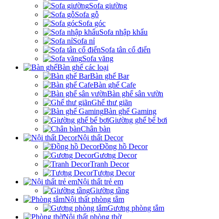
Sofa giường
Sofa gỗ
Sofa góc
Sofa nhập khẩu
Sofa nỉ
Sofa tân cổ điển
Sofa văng
Bàn ghế các loại
Bàn ghế Bar
Bàn ghế Cafe
Bàn ghế sân vườn
Ghế thư giãn
Bàn ghế Gaming
Giường ghế bể bơi
Chân bàn
Nội thất Decor
Đồng hồ Decor
Gương Decor
Tranh Decor
Tượng Decor
Nội thất trẻ em
Giường tầng
Nội thất phòng tắm
Gương phòng tắm
Nội thất phòng thờ