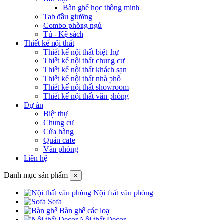
Bàn ghế học thông minh
Tab đầu giường
Combo phòng ngủ
Tủ - Kệ sách
Thiết kế nội thất
Thiết kế nội thất biệt thự
Thiết kế nội thất chung cư
Thiết kế nội thất khách sạn
Thiết kế nội thất nhà phố
Thiết kế nội thất showroom
Thiết kế nội thất văn phòng
Dự án
Biệt thự
Chung cư
Cửa hàng
Quán cafe
Văn phòng
Liên hệ
Danh mục sản phẩm
×
Nội thất văn phòng
Sofa
Bàn ghế các loại
Nội thất Decor