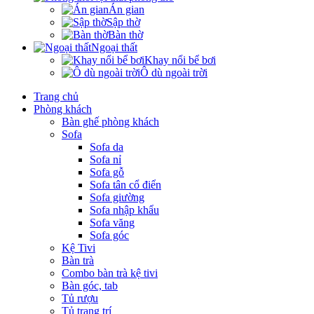
Án gian
Sập thờ
Bàn thờ
Ngoại thất
Khay nổi bể bơi
Ô dù ngoài trời
Trang chủ
Phòng khách
Bàn ghế phòng khách
Sofa
Sofa da
Sofa nỉ
Sofa gỗ
Sofa tân cổ điển
Sofa giường
Sofa nhập khẩu
Sofa văng
Sofa góc
Kệ Tivi
Bàn trà
Combo bàn trà kệ tivi
Bàn góc, tab
Tủ rượu
Tủ trang trí