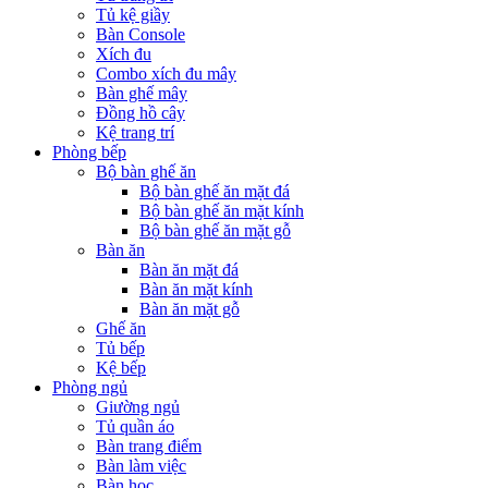
Tủ kệ giầy
Bàn Console
Xích đu
Combo xích đu mây
Bàn ghế mây
Đồng hồ cây
Kệ trang trí
Phòng bếp
Bộ bàn ghế ăn
Bộ bàn ghế ăn mặt đá
Bộ bàn ghế ăn mặt kính
Bộ bàn ghế ăn mặt gỗ
Bàn ăn
Bàn ăn mặt đá
Bàn ăn mặt kính
Bàn ăn mặt gỗ
Ghế ăn
Tủ bếp
Kệ bếp
Phòng ngủ
Giường ngủ
Tủ quần áo
Bàn trang điểm
Bàn làm việc
Bàn học