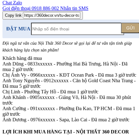
Chat Zalo
Gọi điện thoại
0918 886 002
Nhắn tin SMS
Copy link
GỬI
ĐẶT MUA
Đội ngũ tư vấn của Nội Thất 360 Decor sẽ gọi lại để tư vấn tận tình giúp
khách hàng lựa chọn sản phẩm
!
Khách hàng đã mua
Anh Dũng - 0833xxxxxx
-
Phường Hai Bà Trưng, Hà Nội - Đã
mua 2 giờ trước
Chị Ánh Vy - 0966xxxxxx
-
KĐT Ocean Park - Đã mua 3 giờ trước
Anh Tony Nguyễn - 0912xxxxxx
-
Căn hộ Gold Coast Nha Trang -
Đã mua 5 giờ trước
Chị Linh
-
Phường Tây Hồ - Đã mua 1 giờ trước
Anh Khánh - 0905xxxxxx
-
Giảng Võ, Hà Nội - Đã mua 30 phút
trước
Anh Cường - 091xxxxxxx
-
Phường Đa Kao, TP HCM - Đã mua 1
giờ trước
Ánh Dương - 0976xxxxxx
-
Sapa, Lào Cai - Đã mua 2 giờ trước
LỢI ÍCH KHI MUA HÀNG TẠI - NỘI THẤT 360 DECOR