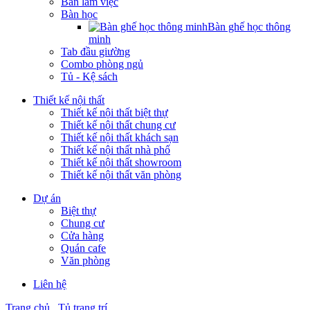
Bàn làm việc
Bàn học
Bàn ghế học thông
minh
Tab đầu giường
Combo phòng ngủ
Tủ - Kệ sách
Thiết kế nội thất
Thiết kế nội thất biệt thự
Thiết kế nội thất chung cư
Thiết kế nội thất khách sạn
Thiết kế nội thất nhà phố
Thiết kế nội thất showroom
Thiết kế nội thất văn phòng
Dự án
Biệt thự
Chung cư
Cửa hàng
Quán cafe
Văn phòng
Liên hệ
Trang chủ
Tủ trang trí