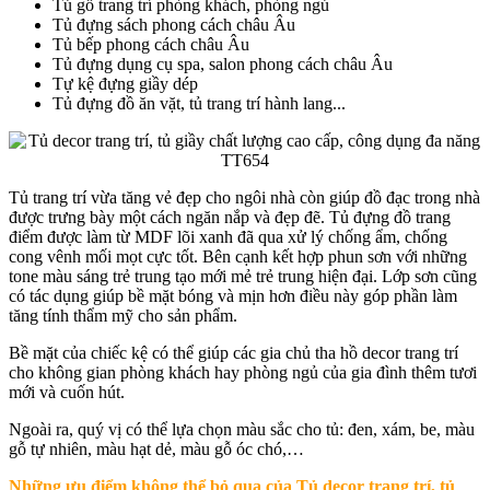
Tủ gỗ trang trí phòng khách, phòng ngủ
Tủ đựng sách phong cách châu Âu
Tủ bếp phong cách châu Âu
Tủ đựng dụng cụ spa, salon phong cách châu Âu
Tự kệ đựng giầy dép
Tủ đựng đồ ăn vặt, tủ trang trí hành lang...
Tủ trang trí vừa tăng vẻ đẹp cho ngôi nhà còn giúp đồ đạc trong nhà
được trưng bày một cách ngăn nắp và đẹp đẽ. Tủ đựng đồ trang
điểm được làm từ MDF lõi xanh đã qua xử lý chống ẩm, chống
cong vênh mối mọt cực tốt. Bên cạnh kết hợp phun sơn với những
tone màu sáng trẻ trung tạo mới mẻ trẻ trung hiện đại. Lớp sơn cũng
có tác dụng giúp bề mặt bóng và mịn hơn điều này góp phần làm
tăng tính thẩm mỹ cho sản phẩm.
Bề mặt của chiếc kệ có thể giúp các gia chủ tha hồ decor trang trí
cho không gian phòng khách hay phòng ngủ của gia đình thêm tươi
mới và cuốn hút.
Ngoài ra, quý vị có thể lựa chọn màu sắc cho tủ: đen, xám, be, màu
gỗ tự nhiên, màu hạt dẻ, màu gỗ óc chó,…
Những ưu điểm không thể bỏ qua của Tủ decor trang trí, tủ