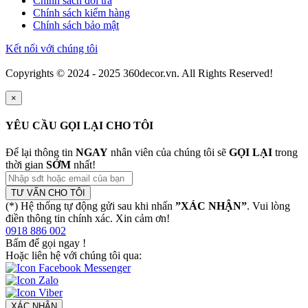
Chính sách đổi trả
Chính sách kiểm hàng
Chính sách bảo mật
Kết nối với chúng tôi
Copyrights © 2024 - 2025 360decor.vn. All Rights Reserved!
×
YÊU CẦU GỌI LẠI CHO TÔI
Để lại thông tin
NGAY
nhân viên của chúng tôi sẽ
GỌI LẠI
trong
thời gian
SỚM
nhất!
TƯ VẤN CHO TÔI
(*) Hệ thống tự động gửi sau khi nhấn
”XÁC NHẬN”
. Vui lòng
điền thông tin chính xác. Xin cảm ơn!
0918 886 002
Bấm để gọi ngay
!
Hoặc liên hệ với chúng tôi qua:
XÁC NHẬN