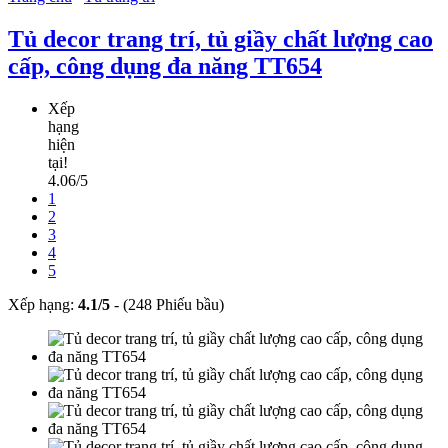
Tủ decor trang trí, tủ giầy chất lượng cao
cấp, công dụng đa năng TT654
Xếp
hạng
hiện
tại!
4.06/5
1
2
3
4
5
Xếp hạng:
4.1
/
5
-
(248 Phiếu bầu)