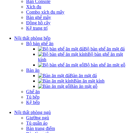
Bàn Console
Xích đu
Combo xích đu mây
Bàn ghế mây
Đồng hồ cây
Kệ trang trí
Nội thất phòng bếp
Bộ bàn ghế ăn
Bộ bàn ghế ăn mặt đá
Bộ bàn ghế ăn mặt
kính
Bộ bàn ghế ăn mặt gỗ
Bàn ăn
Bàn ăn mặt đá
Bàn ăn mặt kính
Bàn ăn mặt gỗ
Ghế ăn
Tủ bếp
Kệ bếp
Nội thất phòng ngủ
Giường ngủ
Tủ quần áo
Bàn trang điểm