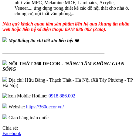
như ván MFC, Melamine MDF, Laminates, Acrylic,
Veneer,... ứng dụng trong thiết kế các đồ nội thất cho nhà ở,
chung cư, nội thất văn phòng,...
Nếu quý khách quan tâm sản phẩm liên hệ qua khung tin nhắn
web hoặc liên hệ số điện thoại: 0918 886 002 (Zalo).
Mọi thông tin chi tiết xin liên hệ:
❤️
—————————————————————
NỘI THẤT 360 DECOR
-
'NÂNG TẦM KHÔNG GIAN
SỐNG'
Địa chỉ: Hữu Bằng - Thạch Thất - Hà Nội (Xã Tây Phương - TP
Hà Nội)
Hotline:
0918.886.002
Website:
https://360decor.vn/
Giao hàng toàn quốc
Chia sẻ:
Facebook