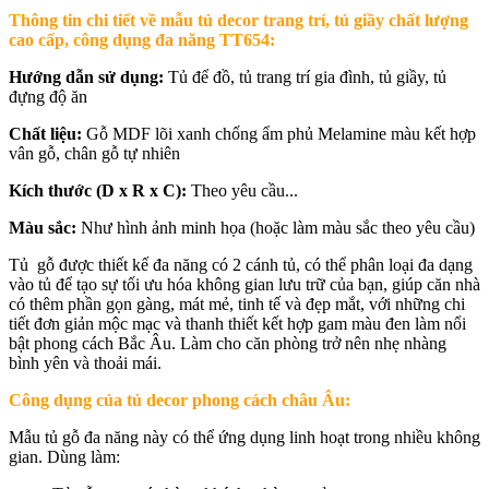
Thông tin chi tiết về mẫu t
ủ decor trang trí, tủ giầy chất lượng
cao cấp, công dụng đa năng TT654
:
Hướng dẫn sử dụng:
Tủ để đồ, tủ trang trí gia đình, tủ giầy, tủ
đựng độ ăn
Chất liệu:
Gỗ MDF lõi xanh chống ẩm phủ Melamine màu kết hợp
vân gỗ, chân gỗ tự nhiên
Kích thước (D x R x C):
Theo yêu cầu...
Màu sắc:
Như hình ảnh minh họa (hoặc làm màu sắc theo yêu cầu)
Tủ gỗ được thiết kế đa năng có 2 cánh tủ, có thể phân loại đa dạng
vào tủ để tạo sự tối ưu hóa không gian lưu trữ của bạn, giúp căn nhà
có thêm phần gọn gàng, mát mẻ, tinh tế và đẹp mắt, với những chi
tiết đơn giản mộc mạc và thanh thiết kết hợp gam màu đen làm nổi
bật phong cách Bắc Âu. Làm cho căn phòng trở nên nhẹ nhàng
bình yên và thoải mái.
Công dụng của tủ decor phong cách châu Âu:
Mẫu tủ gỗ đa năng này có thể ứng dụng linh hoạt trong nhiều không
gian. Dùng làm: