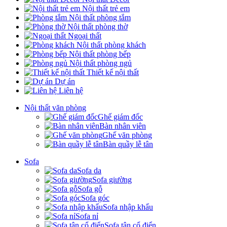
Nội thất trẻ em
Nội thất phòng tắm
Nội thất phòng thờ
Ngoại thất
Nội thất phòng khách
Nội thất phòng bếp
Nội thất phòng ngủ
Thiết kế nội thất
Dự án
Liên hệ
Nội thất văn phòng
Ghế giám đốc
Bàn nhân viên
Ghế văn phòng
Bàn quầy lễ tân
Sofa
Sofa da
Sofa giường
Sofa gỗ
Sofa góc
Sofa nhập khẩu
Sofa nỉ
Sofa tân cổ điển