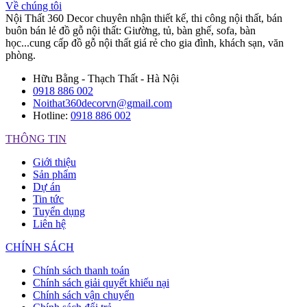
Về chúng tôi
Nội Thất 360 Decor chuyên nhận thiết kế, thi công nội thất, bán
buôn bán lẻ đồ gỗ nội thất: Giường, tủ, bàn ghế, sofa, bàn
học...cung cấp đồ gỗ nội thất giá rẻ cho gia đình, khách sạn, văn
phòng.
Hữu Bằng - Thạch Thất - Hà Nội
0918 886 002
Noithat360decorvn@gmail.com
Hotline:
0918 886 002
THÔNG TIN
Giới thiệu
Sản phẩm
Dự án
Tin tức
Tuyển dụng
Liên hệ
CHÍNH SÁCH
Chính sách thanh toán
Chính sách giải quyết khiếu nại
Chính sách vận chuyển