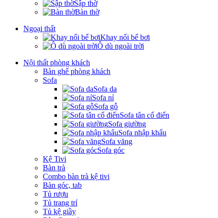
Sập thờ
Bàn thờ
Ngoại thất
Khay nổi bể bơi
Ô dù ngoài trời
Nội thất phòng khách
Bàn ghế phòng khách
Sofa
Sofa da
Sofa nỉ
Sofa gỗ
Sofa tân cổ điển
Sofa giường
Sofa nhập khẩu
Sofa văng
Sofa góc
Kệ Tivi
Bàn trà
Combo bàn trà kệ tivi
Bàn góc, tab
Tủ rượu
Tủ trang trí
Tủ kệ giầy