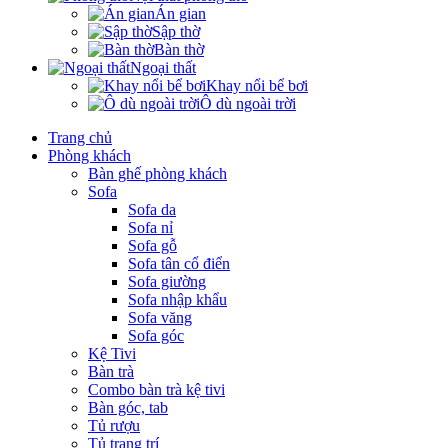
Án gian
Sập thờ
Bàn thờ
Ngoại thất
Khay nổi bể bơi
Ô dù ngoài trời
Trang chủ
Phòng khách
Bàn ghế phòng khách
Sofa
Sofa da
Sofa nỉ
Sofa gỗ
Sofa tân cổ điển
Sofa giường
Sofa nhập khẩu
Sofa văng
Sofa góc
Kệ Tivi
Bàn trà
Combo bàn trà kệ tivi
Bàn góc, tab
Tủ rượu
Tủ trang trí