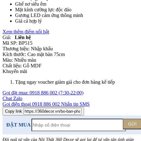
Ghế nơ siêu êm
Mặt kính cường lực độc đáo
Gương LED cảm ứng thông minh
Giá cả hợp lý
Xem thêm điểm nổi bật
Giá:
Liên hệ
Mã SP:
BP515
Thương hiệu:
Nhập khẩu
Kích thước:
Cao mặt bàn 75cm
Màu:
Nhiều màu
Chất liệu:
Gỗ MDF
Khuyến mãi
Tặng ngay voucher giảm giá cho đơn hàng kế tiếp
Gọi đặt mua:
0918 886 002
(7:30-22:00)
Chat Zalo
Gọi điện thoại
0918 886 002
Nhắn tin SMS
Copy link
GỬI
ĐẶT MUA
Đội ngũ tư vấn của Nội Thất 360 Decor sẽ gọi lại để tư vấn tận tình giúp