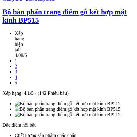
Bộ bàn phấn trang điểm gỗ kết hợp mặt
kính BP515
Xếp
hạng
hiện
tại!
4.08/5
1
2
3
4
5
Xếp hạng:
4.1
/
5
-
(142 Phiếu bầu)
Đặc điểm nổi bật
Chất lượng sản phẩm chắc chắn