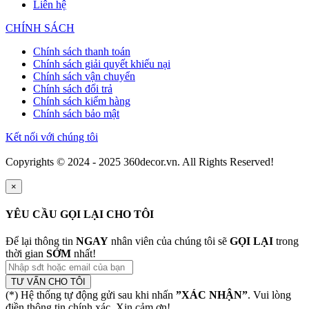
Liên hệ
CHÍNH SÁCH
Chính sách thanh toán
Chính sách giải quyết khiếu nại
Chính sách vận chuyển
Chính sách đổi trả
Chính sách kiểm hàng
Chính sách bảo mật
Kết nối với chúng tôi
Copyrights © 2024 - 2025 360decor.vn. All Rights Reserved!
×
YÊU CẦU GỌI LẠI CHO TÔI
Để lại thông tin
NGAY
nhân viên của chúng tôi sẽ
GỌI LẠI
trong
thời gian
SỚM
nhất!
TƯ VẤN CHO TÔI
(*) Hệ thống tự động gửi sau khi nhấn
”XÁC NHẬN”
. Vui lòng
điền thông tin chính xác. Xin cảm ơn!