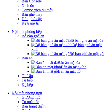
Bàn Console
Xích đu
Combo xích đu mây
Bàn ghế mây
Đồng hồ cây
Kệ trang trí
Nội thất phòng bếp
Bộ bàn ghế ăn
Bộ bàn ghế ăn mặt đá
Bộ bàn ghế ăn mặt
kính
Bộ bàn ghế ăn mặt gỗ
Bàn ăn
Bàn ăn mặt đá
Bàn ăn mặt kính
Bàn ăn mặt gỗ
Ghế ăn
Tủ bếp
Kệ bếp
Nội thất phòng ngủ
Giường ngủ
Tủ quần áo
Bàn trang điểm