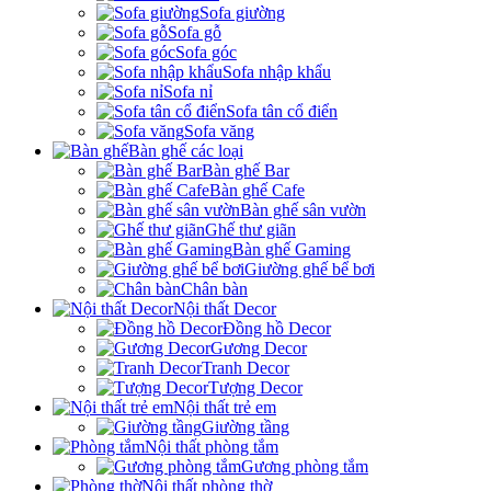
Sofa giường
Sofa gỗ
Sofa góc
Sofa nhập khẩu
Sofa nỉ
Sofa tân cổ điển
Sofa văng
Bàn ghế các loại
Bàn ghế Bar
Bàn ghế Cafe
Bàn ghế sân vườn
Ghế thư giãn
Bàn ghế Gaming
Giường ghế bể bơi
Chân bàn
Nội thất Decor
Đồng hồ Decor
Gương Decor
Tranh Decor
Tượng Decor
Nội thất trẻ em
Giường tầng
Nội thất phòng tắm
Gương phòng tắm
Nội thất phòng thờ