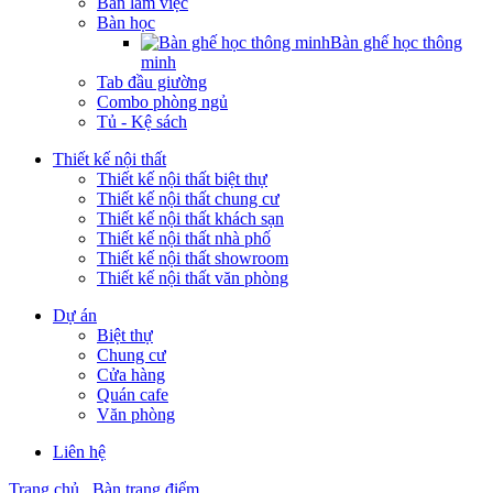
Bàn làm việc
Bàn học
Bàn ghế học thông
minh
Tab đầu giường
Combo phòng ngủ
Tủ - Kệ sách
Thiết kế nội thất
Thiết kế nội thất biệt thự
Thiết kế nội thất chung cư
Thiết kế nội thất khách sạn
Thiết kế nội thất nhà phố
Thiết kế nội thất showroom
Thiết kế nội thất văn phòng
Dự án
Biệt thự
Chung cư
Cửa hàng
Quán cafe
Văn phòng
Liên hệ
Trang chủ
Bàn trang điểm