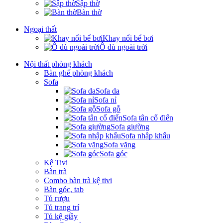
Sập thờ
Bàn thờ
Ngoại thất
Khay nổi bể bơi
Ô dù ngoài trời
Nội thất phòng khách
Bàn ghế phòng khách
Sofa
Sofa da
Sofa nỉ
Sofa gỗ
Sofa tân cổ điển
Sofa giường
Sofa nhập khẩu
Sofa văng
Sofa góc
Kệ Tivi
Bàn trà
Combo bàn trà kệ tivi
Bàn góc, tab
Tủ rượu
Tủ trang trí
Tủ kệ giầy