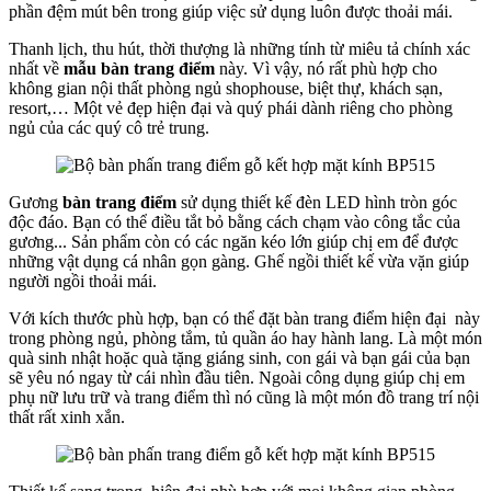
phần đệm mút bên trong giúp việc sử dụng luôn được thoải mái.
Thanh lịch, thu hút, thời thượng là những tính từ miêu tả chính xác
nhất về
mẫu bàn trang điểm
này. Vì vậy, nó rất phù hợp cho
không gian nội thất phòng ngủ shophouse, biệt thự, khách sạn,
resort,… Một vẻ đẹp hiện đại và quý phái dành riêng cho phòng
ngủ của các quý cô trẻ trung.
Gương
bàn trang điểm
sử dụng thiết kế đèn LED hình tròn góc
độc đáo. Bạn có thể điều tắt bỏ bằng cách chạm vào công tắc của
gương... Sản phẩm còn có các ngăn kéo lớn giúp chị em để được
những vật dụng cá nhân gọn gàng. Ghế ngồi thiết kế vừa vặn giúp
người ngồi thoải mái.
Với kích thước phù hợp, bạn có thể đặt bàn trang điểm hiện đại này
trong phòng ngủ, phòng tắm, tủ quần áo hay hành lang. Là một món
quà sinh nhật hoặc quà tặng giáng sinh, con gái và bạn gái của bạn
sẽ yêu nó ngay từ cái nhìn đầu tiên. Ngoài công dụng giúp chị em
phụ nữ lưu trữ và trang điểm thì nó cũng là một món đồ trang trí nội
thất rất xinh xắn.