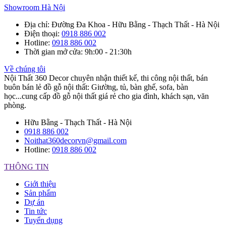
Showroom Hà Nội
Địa chỉ
: Đường Đa Khoa - Hữu Bằng - Thạch Thất - Hà Nội
Điện thoại
:
0918 886 002
Hotline
:
0918 886 002
Thời gian mở cửa
: 9h:00 - 21:30h
Về chúng tôi
Nội Thất 360 Decor chuyên nhận thiết kế, thi công nội thất, bán
buôn bán lẻ đồ gỗ nội thất: Giường, tủ, bàn ghế, sofa, bàn
học...cung cấp đồ gỗ nội thất giá rẻ cho gia đình, khách sạn, văn
phòng.
Hữu Bằng - Thạch Thất - Hà Nội
0918 886 002
Noithat360decorvn@gmail.com
Hotline:
0918 886 002
THÔNG TIN
Giới thiệu
Sản phẩm
Dự án
Tin tức
Tuyển dụng