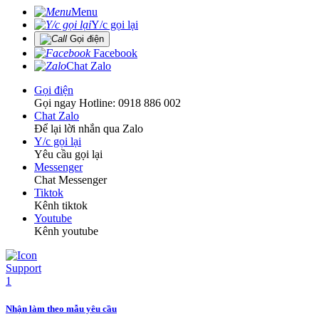
Menu
Y/c gọi lại
Gọi điện
Facebook
Chat Zalo
Gọi điện
Gọi ngay Hotline: 0918 886 002
Chat Zalo
Để lại lời nhắn qua Zalo
Y/c gọi lại
Yêu cầu gọi lại
Messenger
Chat Messenger
Tiktok
Kênh tiktok
Youtube
Kênh youtube
Nhận làm theo mẫu yêu cầu