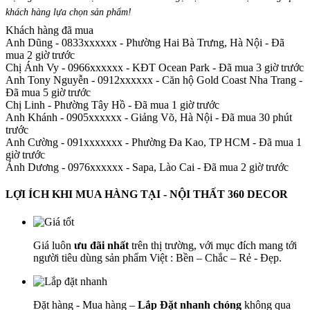
khách hàng lựa chọn sản phẩm
!
Khách hàng đã mua
Anh Dũng - 0833xxxxxx
-
Phường Hai Bà Trưng, Hà Nội - Đã
mua 2 giờ trước
Chị Ánh Vy - 0966xxxxxx
-
KĐT Ocean Park - Đã mua 3 giờ trước
Anh Tony Nguyễn - 0912xxxxxx
-
Căn hộ Gold Coast Nha Trang -
Đã mua 5 giờ trước
Chị Linh
-
Phường Tây Hồ - Đã mua 1 giờ trước
Anh Khánh - 0905xxxxxx
-
Giảng Võ, Hà Nội - Đã mua 30 phút
trước
Anh Cường - 091xxxxxxx
-
Phường Đa Kao, TP HCM - Đã mua 1
giờ trước
Ánh Dương - 0976xxxxxx
-
Sapa, Lào Cai - Đã mua 2 giờ trước
LỢI ÍCH KHI MUA HÀNG TẠI - NỘI THẤT 360 DECOR
Giá luôn
ưu đãi nhất
trên thị trường, với mục đích mang tới
người tiêu dùng sản phẩm Việt : Bền – Chắc – Rẻ - Đẹp.
Đặt hàng - Mua hàng –
Lắp Đặt nhanh chóng
không qua