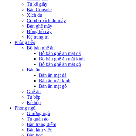
Tủ kệ giầy
Bàn Console
Xích đu
Combo xích đu mây
Bàn ghế mây
Đồng hồ cây
Kệ trang trí
Phòng bếp
Bộ bàn ghế ăn
Bộ bàn ghế ăn mặt đá
Bộ bàn ghế ăn mặt kính
Bộ bàn ghế ăn mặt gỗ
Bàn ăn
Bàn ăn mặt đá
Bàn ăn mặt kính
Bàn ăn mặt gỗ
Ghế ăn
Tủ bếp
Kệ bếp
Phòng ngủ
Giường ngủ
Tủ quần áo
Bàn trang điểm
Bàn làm việc
Bàn học