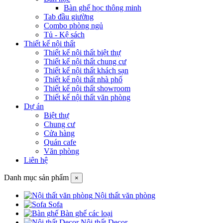
Bàn ghế học thông minh
Tab đầu giường
Combo phòng ngủ
Tủ - Kệ sách
Thiết kế nội thất
Thiết kế nội thất biệt thự
Thiết kế nội thất chung cư
Thiết kế nội thất khách sạn
Thiết kế nội thất nhà phố
Thiết kế nội thất showroom
Thiết kế nội thất văn phòng
Dự án
Biệt thự
Chung cư
Cửa hàng
Quán cafe
Văn phòng
Liên hệ
Danh mục sản phẩm
×
Nội thất văn phòng
Sofa
Bàn ghế các loại
Nội thất Decor