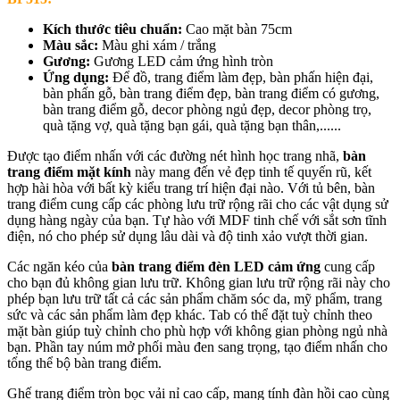
Kích thước tiêu chuẩn:
Cao mặt bàn 75cm
Màu sắc:
Màu ghi xám / trắng
Gương:
Gương LED cảm ứng hình tròn
Ứng dụng:
Để đồ, trang điểm làm đẹp, bàn phấn hiện đại,
bàn phấn gỗ, bàn trang điểm đẹp, bàn trang điểm có gương,
bàn trang điểm gỗ, decor phòng ngủ đẹp, decor phòng trọ,
quà tặng vợ, quà tặng bạn gái, quà tặng bạn thân,......
Được tạo điểm nhấn với các đường nét hình học trang nhã,
bàn
trang điểm mặt kính
này mang đến vẻ đẹp tinh tế quyến rũ, kết
hợp hài hòa với bất kỳ kiểu trang trí hiện đại nào. Với tủ bên, bàn
trang điểm cung cấp các phòng lưu trữ rộng rãi cho các vật dụng sử
dụng hàng ngày của bạn. Tự hào với MDF tinh chế với sắt sơn tĩnh
điện, nó cho phép sử dụng lâu dài và độ tinh xảo vượt thời gian.
Các ngăn kéo của
bàn trang điểm đèn LED cảm ứng
cung cấp
cho bạn đủ không gian lưu trữ. Không gian lưu trữ rộng rãi này cho
phép bạn lưu trữ tất cả các sản phẩm chăm sóc da, mỹ phẩm, trang
sức và các sản phẩm làm đẹp khác. Tab có thể đặt tuỳ chỉnh theo
mặt bàn giúp tuỳ chỉnh cho phù hợp với không gian phòng ngủ nhà
bạn. Phần tay núm mở phối màu đen sang trọng, tạo điểm nhấn cho
tổng thể bộ bàn trang điểm.
Ghế trang điểm tròn bọc vải nỉ cao cấp, mang tính đàn hồi cao cùng