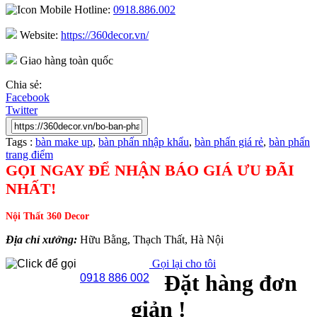
Hotline:
0918.886.002
Website:
https://360decor.vn/
Giao hàng toàn quốc
Chia sẻ:
Facebook
Twitter
Tags :
bàn make up
,
bàn phấn nhập khẩu
,
bàn phấn giá rẻ
,
bàn phấn
trang điểm
GỌI NGAY ĐỂ NHẬN BÁO GIÁ ƯU ĐÃI
NHẤT!
Nội Thất 360 Decor
Địa chỉ xưởng:
Hữu Bằng, Thạch Thất, Hà Nội
Gọi lại cho tôi
Đặt hàng đơn
0918 886 002
giản !