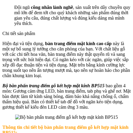
Đội ngũ
công nhân lành nghề
, sản xuất trên dây chuyền quy
mô lớn để đem tới cho quý khách những sản phẩm đúng thời
gian yêu câu, đúng chất lượng và đúng kiểu dáng mà mình
yêu thích.
Chi tiết sản phẩm
Hiện đại và tiện dụng,
bàn trang điểm mặt kính cao cấp
này là
một sự bổ sung lý tưởng cho căn phòng của bạn. Với chất liệu gỗ
với các chi tiết hoa văn, bàn trang điểm này thật quyến rũ và sang
trọng với sức hút hiện đại. Có ngăn kéo với các ngăn, giúp việc sắp
xếp đồ đạc thuận tiện và tiện dụng. Mặt trên bằng kính cường lực
trong suốt tạo nên ấn tượng mượt mà, tạo nên sự hoàn hảo cho phần
chân khung kim loại.
Bộ bàn phấn trang điểm gỗ kết hợp mặt kính BP515
bao gồm 4
món: Gương cảm ứng LED, bàn trang điểm, tab phụ và ghế nơ. Mặt
bàn được làm từ kính sáng bóng, đảm bảo khả nắng chống ố, chấm
thấm hiệu quả. Bàn có thiết kế tab để đồ với ngăn kéo tiện dụng,
gương thiết kế kiểu đèn LED cảm ứng 3 màu.
Thông tin chi tiết
bộ bàn phấn trang điểm gỗ kết hợp mặt kính
BP515
: