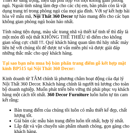
Thiết kế sang trọng, hiện đại phù hợp với mọi không gian phòng
ngủ. Ngoài tính năng làm đẹp cho các chị em, bàn phấn còn là vật
dụng trang trí trong phòng ngủ của mọi gia đình. Với sự kết hợp hài
hòa về mẫu mã,
Nội Thất 360 Decor
tự hào mang đến cho các bạn
không gian phòng ngủ hoàn hảo nhất.
Tính năng tiện dụng, màu sắc trang nhã và thiết kế tinh tế thì đây là
một món đồ nội thất KHÔNG THỂ THIẾU tô điểm cho không
gian sống cực chill !!!. Quý khách hàng quan tâm thì hãy nhấc máy
liên hệ với chúng tôi để được tư vấn miễn phí và được giải đáp
những thắc mắc cho quý khách hàng.
Tại sao bạn nên mua b
ộ bàn phấn trang điểm gỗ kết hợp mặt
kính BP515
tại Nội Thất 360 Decor:
Kinh doanh từ TÂM chính là phương châm hoạt động của đại lý
Nội Thất 360 Decor. Khách hàng chính là người trả lương cho toàn
bộ doanh nghiệp. Muốn phát triển bền vững thì phải phục vụ khách
hàng một cách tốt nhất.
360 Decor Furniture
luôn luôn tự tin cam
kết rằng:
Bàn trang điểm của chúng tôi luôn có mẫu thiết kế đẹp, chất
lượng tốt.
Giá bán các mẫu bàn trang điểm luôn tốt nhất, hợp lý nhất.
Lắp đặt và vận chuyển sản phẩm nhanh chóng, gọn gàng cho
khách hàng.