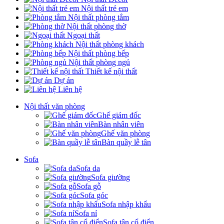
Nội thất trẻ em
Nội thất phòng tắm
Nội thất phòng thờ
Ngoại thất
Nội thất phòng khách
Nội thất phòng bếp
Nội thất phòng ngủ
Thiết kế nội thất
Dự án
Liên hệ
Nội thất văn phòng
Ghế giám đốc
Bàn nhân viên
Ghế văn phòng
Bàn quầy lễ tân
Sofa
Sofa da
Sofa giường
Sofa gỗ
Sofa góc
Sofa nhập khẩu
Sofa nỉ
Sofa tân cổ điển