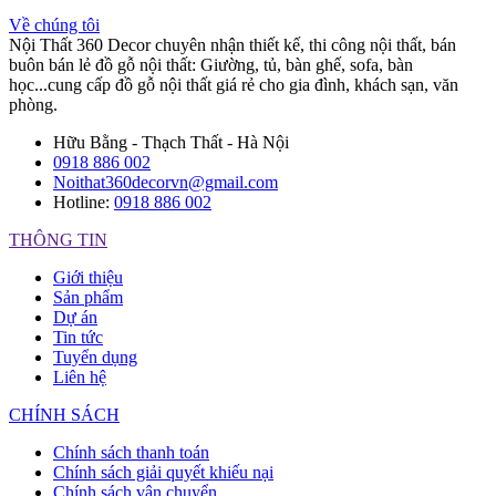
Về chúng tôi
Nội Thất 360 Decor chuyên nhận thiết kế, thi công nội thất, bán
buôn bán lẻ đồ gỗ nội thất: Giường, tủ, bàn ghế, sofa, bàn
học...cung cấp đồ gỗ nội thất giá rẻ cho gia đình, khách sạn, văn
phòng.
Hữu Bằng - Thạch Thất - Hà Nội
0918 886 002
Noithat360decorvn@gmail.com
Hotline:
0918 886 002
THÔNG TIN
Giới thiệu
Sản phẩm
Dự án
Tin tức
Tuyển dụng
Liên hệ
CHÍNH SÁCH
Chính sách thanh toán
Chính sách giải quyết khiếu nại
Chính sách vận chuyển