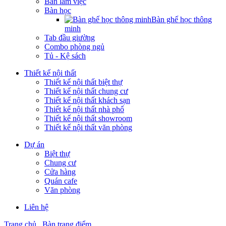
Bàn làm việc
Bàn học
Bàn ghế học thông
minh
Tab đầu giường
Combo phòng ngủ
Tủ - Kệ sách
Thiết kế nội thất
Thiết kế nội thất biệt thự
Thiết kế nội thất chung cư
Thiết kế nội thất khách sạn
Thiết kế nội thất nhà phố
Thiết kế nội thất showroom
Thiết kế nội thất văn phòng
Dự án
Biệt thự
Chung cư
Cửa hàng
Quán cafe
Văn phòng
Liên hệ
Trang chủ
Bàn trang điểm