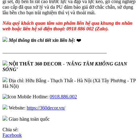
gỉ sét, độ bền bỉ rất cao trước lực va đập và lực kéo, gỗ công nghiệp
cao cấp đã qua xử lý và da PU đảm bảo giá đỡ chắc chắn, sử dụng
lâu bền cho bạn trải nghiệm thú vị và thoải mái.
Nếu quý khách quan tâm sản phẩm liên hệ qua khung tin nhắn
web hoặc liên hệ số điện thoại: 0918 886 002 (Zalo).
Mọi thông tin chi tiết xin liên hệ:
❤️
—————————————————————
NỘI THẤT 360 DECOR
-
'NÂNG TẦM KHÔNG GIAN
SỐNG'
Địa chỉ: Hữu Bằng - Thạch Thất - Hà Nội (Xã Tây Phương - TP
Hà Nội)
Hotline:
0918.886.002
Website:
https://360decor.vn/
Giao hàng toàn quốc
Chia sẻ:
Facebook