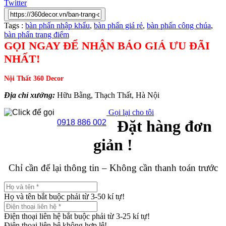
Twitter
Tags :
bàn phấn nhập khẩu
,
bàn phấn giá rẻ
,
bàn phấn công chúa
,
bàn phấn trang điểm
GỌI NGAY ĐỂ NHẬN BÁO GIÁ ƯU ĐÃI
NHẤT!
Nội Thất 360 Decor
Địa chỉ xưởng:
Hữu Bằng, Thạch Thất, Hà Nội
Gọi lại cho tôi
Đặt hàng đơn
0918 886 002
giản !
Chỉ cần để lại thông tin – Không cần thanh toán trước
Họ và tên bắt buộc phải từ 3-50 kí tự!
Điện thoại liên hệ bắt buộc phải từ 3-25 kí tự!
Điện thoại liên hệ không hợp lệ!