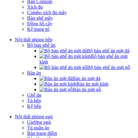
Bàn Console
Xích đu
Combo xích đu mây
Bàn ghế mây
Đồng hồ cây
Kệ trang trí
Nội thất phòng bếp
Bộ bàn ghế ăn
Bộ bàn ghế ăn mặt đá
Bộ bàn ghế ăn mặt
kính
Bộ bàn ghế ăn mặt gỗ
Bàn ăn
Bàn ăn mặt đá
Bàn ăn mặt kính
Bàn ăn mặt gỗ
Ghế ăn
Tủ bếp
Kệ bếp
Nội thất phòng ngủ
Giường ngủ
Tủ quần áo
Bàn trang điểm