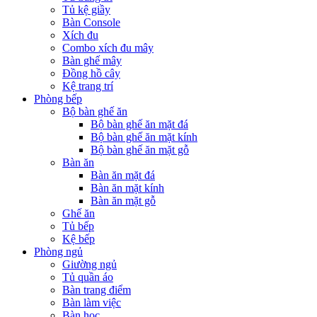
Tủ kệ giầy
Bàn Console
Xích đu
Combo xích đu mây
Bàn ghế mây
Đồng hồ cây
Kệ trang trí
Phòng bếp
Bộ bàn ghế ăn
Bộ bàn ghế ăn mặt đá
Bộ bàn ghế ăn mặt kính
Bộ bàn ghế ăn mặt gỗ
Bàn ăn
Bàn ăn mặt đá
Bàn ăn mặt kính
Bàn ăn mặt gỗ
Ghế ăn
Tủ bếp
Kệ bếp
Phòng ngủ
Giường ngủ
Tủ quần áo
Bàn trang điểm
Bàn làm việc
Bàn học