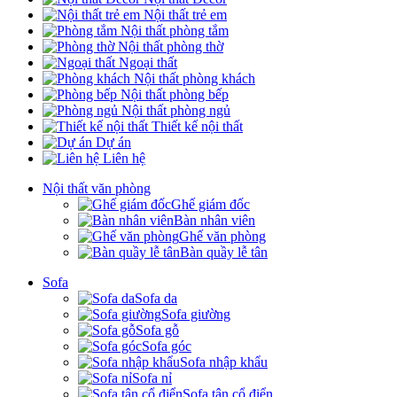
Nội thất trẻ em
Nội thất phòng tắm
Nội thất phòng thờ
Ngoại thất
Nội thất phòng khách
Nội thất phòng bếp
Nội thất phòng ngủ
Thiết kế nội thất
Dự án
Liên hệ
Nội thất văn phòng
Ghế giám đốc
Bàn nhân viên
Ghế văn phòng
Bàn quầy lễ tân
Sofa
Sofa da
Sofa giường
Sofa gỗ
Sofa góc
Sofa nhập khẩu
Sofa nỉ
Sofa tân cổ điển