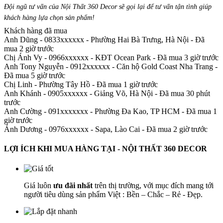
Đội ngũ tư vấn của Nội Thất 360 Decor sẽ gọi lại để tư vấn tận tình giúp
khách hàng lựa chọn sản phẩm
!
Khách hàng đã mua
Anh Dũng - 0833xxxxxx
-
Phường Hai Bà Trưng, Hà Nội - Đã
mua 2 giờ trước
Chị Ánh Vy - 0966xxxxxx
-
KĐT Ocean Park - Đã mua 3 giờ trước
Anh Tony Nguyễn - 0912xxxxxx
-
Căn hộ Gold Coast Nha Trang -
Đã mua 5 giờ trước
Chị Linh
-
Phường Tây Hồ - Đã mua 1 giờ trước
Anh Khánh - 0905xxxxxx
-
Giảng Võ, Hà Nội - Đã mua 30 phút
trước
Anh Cường - 091xxxxxxx
-
Phường Đa Kao, TP HCM - Đã mua 1
giờ trước
Ánh Dương - 0976xxxxxx
-
Sapa, Lào Cai - Đã mua 2 giờ trước
LỢI ÍCH KHI MUA HÀNG TẠI - NỘI THẤT 360 DECOR
Giá luôn
ưu đãi nhất
trên thị trường, với mục đích mang tới
người tiêu dùng sản phẩm Việt : Bền – Chắc – Rẻ - Đẹp.