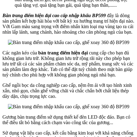
quà tặng vợ, quà tặng bạn gái, quà tặng bạn thân,......
Bàn trang điểm hiện đại cao cấp nhập khẩu BP599
đây là dòng
sản phẩm kết hợp hài hòa với bất kỳ xu hướng trang trí hiện đại nào.
Với Gam màu sang trọng với điêm nhấn kim loại mạ vàng tạo ra cái
nhìn lấp lánh, sang chảnh, hào nhoáng cho căn phòng ngủ của bạn.
Các ngăn kéo của
bàn trang điểm hiện đại
cung cấp cho bạn đủ
không gian lưu trữ. Không gian lưu trữ rộng rãi này cho phép bạn
lưu trữ tất cả các sản phẩm chăm sóc da, mỹ phẩm, trang sức và các
sản phẩm làm đẹp khác. Tab có thể đặt tuỳ chỉnh theo mặt bàn giúp
tuỳ chỉnh cho phù hợp với không gian phòng ngủ nhà bạn.
Ghế ngồi bọc da công nghiệp cao cấp, nệm êm ái với tạo hình xinh
xắn, nhỏ gọn, chân ghế vững chãi và chắc chắn bởi chất liệu thép
dày dặn, chịu trọng lực cao.
Gương bàn trang điểm sử dụng thiết kế đèn LED độc đáo. Bạn có
thể điều tắt bỏ bằng cách chạm vào công tắc của gương...
Sử dụng vật liệu cao cấp, kết cấu bằng kim loại với khả năng chống