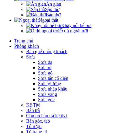
Án gian
Sập thờ
Bàn thờ
Ngoại thất
Khay nổi bể bơi
Ô dù ngoài trời
Trang chủ
Phòng khách
Bàn ghế phòng khách
Sofa
Sofa da
Sofa nỉ
Sofa gỗ
Sofa tân cổ điển
Sofa giường
Sofa nhập khẩu
Sofa văng
Sofa góc
Kệ Tivi
Bàn trà
Combo bàn trà kệ tivi
Bàn góc, tab
Tủ rượu
Tủ trang trí