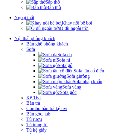
Sập thờ
Bàn thờ
Ngoại thất
Khay nổi bể bơi
Ô dù ngoài trời
Nội thất phòng khách
Bàn ghế phòng khách
Sofa
Sofa da
Sofa nỉ
Sofa gỗ
Sofa tân cổ điển
Sofa giường
Sofa nhập khẩu
Sofa văng
Sofa góc
Kệ Tivi
Bàn trà
Combo bàn trà kệ tivi
Bàn góc, tab
Tủ rượu
Tủ trang trí
Tủ kệ giầy