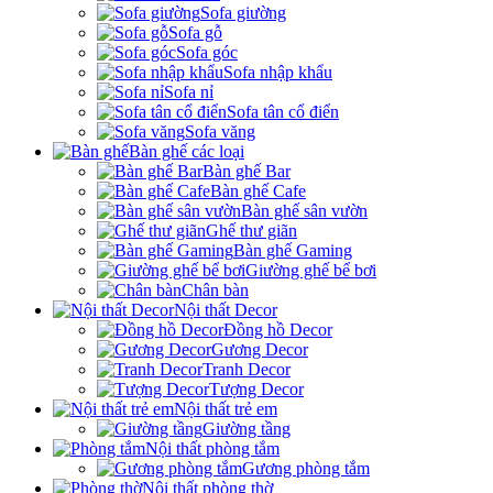
Sofa giường
Sofa gỗ
Sofa góc
Sofa nhập khẩu
Sofa nỉ
Sofa tân cổ điển
Sofa văng
Bàn ghế các loại
Bàn ghế Bar
Bàn ghế Cafe
Bàn ghế sân vườn
Ghế thư giãn
Bàn ghế Gaming
Giường ghế bể bơi
Chân bàn
Nội thất Decor
Đồng hồ Decor
Gương Decor
Tranh Decor
Tượng Decor
Nội thất trẻ em
Giường tầng
Nội thất phòng tắm
Gương phòng tắm
Nội thất phòng thờ