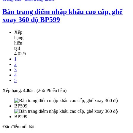
Bàn trang điểm nhập khẩu cao cấp, ghế
xoay 360 độ BP599
Xếp
hạng
hiện
tại!
4.02/5
1
2
3
4
5
Xếp hạng:
4.0
/
5
-
(266 Phiếu bầu)
Đặc điểm nổi bật