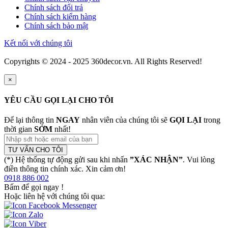
Chính sách đổi trả
Chính sách kiểm hàng
Chính sách bảo mật
Kết nối với chúng tôi
Copyrights © 2024 - 2025 360decor.vn. All Rights Reserved!
×
YÊU CẦU GỌI LẠI CHO TÔI
Để lại thông tin
NGAY
nhân viên của chúng tôi sẽ
GỌI LẠI
trong
thời gian
SỚM
nhất!
TƯ VẤN CHO TÔI
(*) Hệ thống tự động gửi sau khi nhấn
”XÁC NHẬN”
. Vui lòng
điền thông tin chính xác. Xin cảm ơn!
0918 886 002
Bấm để gọi ngay
!
Hoặc liên hệ với chúng tôi qua: