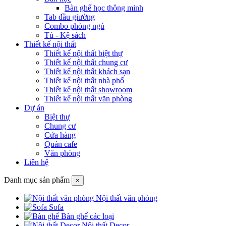
Bàn ghế học thông minh
Tab đầu giường
Combo phòng ngủ
Tủ - Kệ sách
Thiết kế nội thất
Thiết kế nội thất biệt thự
Thiết kế nội thất chung cư
Thiết kế nội thất khách sạn
Thiết kế nội thất nhà phố
Thiết kế nội thất showroom
Thiết kế nội thất văn phòng
Dự án
Biệt thự
Chung cư
Cửa hàng
Quán cafe
Văn phòng
Liên hệ
Danh mục sản phẩm
×
Nội thất văn phòng
Sofa
Bàn ghế các loại
Nội thất Decor