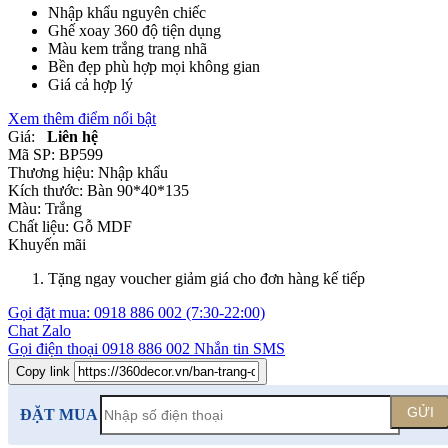
Nhập khẩu nguyên chiếc
Ghế xoay 360 độ tiện dụng
Màu kem trắng trang nhã
Bền đẹp phù hợp mọi không gian
Giá cả hợp lý
Xem thêm điểm nổi bật
Giá:
Liên hệ
Mã SP:
BP599
Thương hiệu:
Nhập khẩu
Kích thước:
Bàn 90*40*135
Màu:
Trắng
Chất liệu:
Gỗ MDF
Khuyến mãi
Tặng ngay voucher giảm giá cho đơn hàng kế tiếp
Gọi đặt mua:
0918 886 002
(7:30-22:00)
Chat Zalo
Gọi điện thoại
0918 886 002
Nhắn tin SMS
Copy link
GỬI
ĐẶT MUA