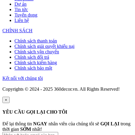
Dự án
Tin tức
Tuyển dụng
Liên hệ
CHÍNH SÁCH
Chính sách thanh toán
Chính sách giải quyết khiếu nại
Chính sách vận chuyển
Chính sách đổi trả
Chính sách kiểm hàng
Chính sách bảo mật
Kết nối với chúng tôi
Copyrights © 2024 - 2025 360decor.vn. All Rights Reserved!
×
YÊU CẦU GỌI LẠI CHO TÔI
Để lại thông tin
NGAY
nhân viên của chúng tôi sẽ
GỌI LẠI
trong
thời gian
SỚM
nhất!