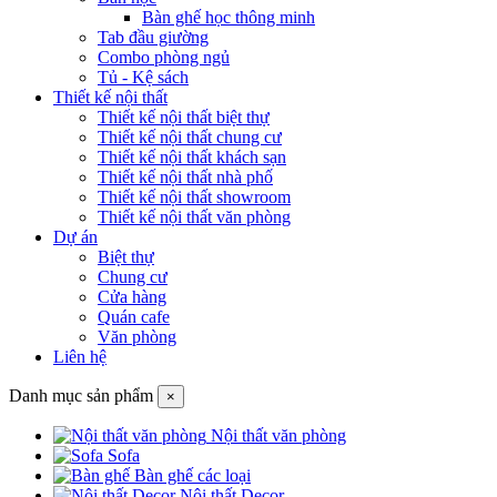
Bàn ghế học thông minh
Tab đầu giường
Combo phòng ngủ
Tủ - Kệ sách
Thiết kế nội thất
Thiết kế nội thất biệt thự
Thiết kế nội thất chung cư
Thiết kế nội thất khách sạn
Thiết kế nội thất nhà phố
Thiết kế nội thất showroom
Thiết kế nội thất văn phòng
Dự án
Biệt thự
Chung cư
Cửa hàng
Quán cafe
Văn phòng
Liên hệ
Danh mục sản phẩm
×
Nội thất văn phòng
Sofa
Bàn ghế các loại
Nội thất Decor