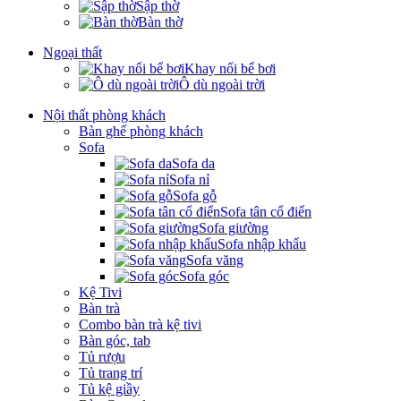
Sập thờ
Bàn thờ
Ngoại thất
Khay nổi bể bơi
Ô dù ngoài trời
Nội thất phòng khách
Bàn ghế phòng khách
Sofa
Sofa da
Sofa nỉ
Sofa gỗ
Sofa tân cổ điển
Sofa giường
Sofa nhập khẩu
Sofa văng
Sofa góc
Kệ Tivi
Bàn trà
Combo bàn trà kệ tivi
Bàn góc, tab
Tủ rượu
Tủ trang trí
Tủ kệ giầy