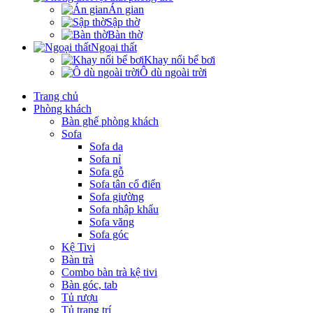
Án gian
Sập thờ
Bàn thờ
Ngoại thất
Khay nổi bể bơi
Ô dù ngoài trời
Trang chủ
Phòng khách
Bàn ghế phòng khách
Sofa
Sofa da
Sofa nỉ
Sofa gỗ
Sofa tân cổ điển
Sofa giường
Sofa nhập khẩu
Sofa văng
Sofa góc
Kệ Tivi
Bàn trà
Combo bàn trà kệ tivi
Bàn góc, tab
Tủ rượu
Tủ trang trí