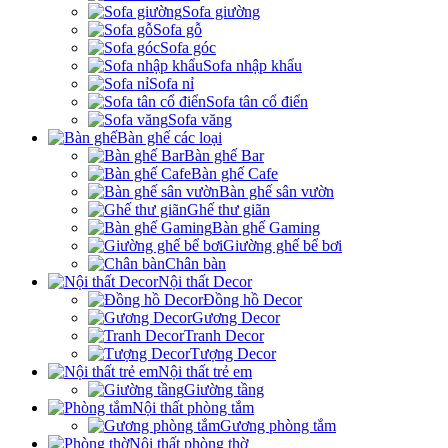
Sofa giường
Sofa gỗ
Sofa góc
Sofa nhập khẩu
Sofa nỉ
Sofa tân cổ điển
Sofa văng
Bàn ghế các loại
Bàn ghế Bar
Bàn ghế Cafe
Bàn ghế sân vườn
Ghế thư giãn
Bàn ghế Gaming
Giường ghế bể bơi
Chân bàn
Nội thất Decor
Đồng hồ Decor
Gương Decor
Tranh Decor
Tượng Decor
Nội thất trẻ em
Giường tầng
Nội thất phòng tắm
Gương phòng tắm
Nội thất phòng thờ