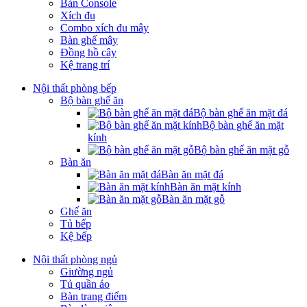
Bàn Console
Xích đu
Combo xích đu mây
Bàn ghế mây
Đồng hồ cây
Kệ trang trí
Nội thất phòng bếp
Bộ bàn ghế ăn
Bộ bàn ghế ăn mặt đá
Bộ bàn ghế ăn mặt
kính
Bộ bàn ghế ăn mặt gỗ
Bàn ăn
Bàn ăn mặt đá
Bàn ăn mặt kính
Bàn ăn mặt gỗ
Ghế ăn
Tủ bếp
Kệ bếp
Nội thất phòng ngủ
Giường ngủ
Tủ quần áo
Bàn trang điểm