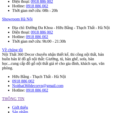
Điện thoại
:
0918 886 002
Hotline
:
0918 886 002
Thời gian mở cửa
: 08h - 20h
Showroom Hà Nội
Địa chỉ
: Đường Đa Khoa - Hữu Bằng - Thạch Thất - Hà Nội
Điện thoại
:
0918 886 002
Hotline
:
0918 886 002
Thời gian mở cửa
: 9h:00 - 21:30h
Về chúng tôi
Nội Thất 360 Decor chuyên nhận thiết kế, thi công nội thất, bán
buôn bán lẻ đồ gỗ nội thất: Giường, tủ, bàn ghế, sofa, bàn
học...cung cấp đồ gỗ nội thất giá rẻ cho gia đình, khách sạn, văn
phòng.
Hữu Bằng - Thạch Thất - Hà Nội
0918 886 002
Noithat360decorvn@gmail.com
Hotline:
0918 886 002
THÔNG TIN
Giới thiệu
Sản phẩm