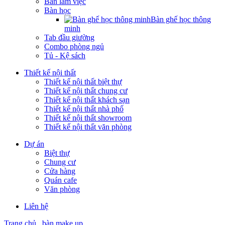
Bàn làm việc
Bàn học
Bàn ghế học thông
minh
Tab đầu giường
Combo phòng ngủ
Tủ - Kệ sách
Thiết kế nội thất
Thiết kế nội thất biệt thự
Thiết kế nội thất chung cư
Thiết kế nội thất khách sạn
Thiết kế nội thất nhà phố
Thiết kế nội thất showroom
Thiết kế nội thất văn phòng
Dự án
Biệt thự
Chung cư
Cửa hàng
Quán cafe
Văn phòng
Liên hệ
Trang chủ
bàn make up