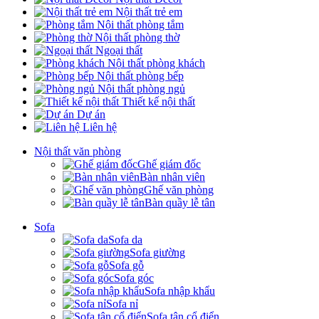
Nội thất trẻ em
Nội thất phòng tắm
Nội thất phòng thờ
Ngoại thất
Nội thất phòng khách
Nội thất phòng bếp
Nội thất phòng ngủ
Thiết kế nội thất
Dự án
Liên hệ
Nội thất văn phòng
Ghế giám đốc
Bàn nhân viên
Ghế văn phòng
Bàn quầy lễ tân
Sofa
Sofa da
Sofa giường
Sofa gỗ
Sofa góc
Sofa nhập khẩu
Sofa nỉ
Sofa tân cổ điển