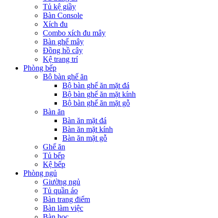
Tủ kệ giầy
Bàn Console
Xích đu
Combo xích đu mây
Bàn ghế mây
Đồng hồ cây
Kệ trang trí
Phòng bếp
Bộ bàn ghế ăn
Bộ bàn ghế ăn mặt đá
Bộ bàn ghế ăn mặt kính
Bộ bàn ghế ăn mặt gỗ
Bàn ăn
Bàn ăn mặt đá
Bàn ăn mặt kính
Bàn ăn mặt gỗ
Ghế ăn
Tủ bếp
Kệ bếp
Phòng ngủ
Giường ngủ
Tủ quần áo
Bàn trang điểm
Bàn làm việc
Bàn học