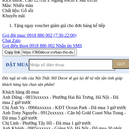
Kích thước:
Cao 127cm x Ngang 89cm x Sâu 61cm
Màu:
Nhiều màu
Chất liệu:
Gỗ sồi
Khuyến mãi
Tặng ngay voucher giảm giá cho đơn hàng kế tiếp
Gọi đặt mua:
0918 886 002
(7:30-22:00)
Chat Zalo
Gọi điện thoại
0918 886 002
Nhắn tin SMS
Copy link
GỬI
ĐẶT MUA
Đội ngũ tư vấn của Nội Thất 360 Decor sẽ gọi lại để tư vấn tận tình giúp
khách hàng lựa chọn sản phẩm
!
Khách hàng đã mua
Anh Dũng - 0833xxxxxx
-
Phường Hai Bà Trưng, Hà Nội - Đã
mua 2 giờ trước
Chị Ánh Vy - 0966xxxxxx
-
KĐT Ocean Park - Đã mua 3 giờ trước
Anh Tony Nguyễn - 0912xxxxxx
-
Căn hộ Gold Coast Nha Trang -
Đã mua 5 giờ trước
Chị Linh
-
Phường Tây Hồ - Đã mua 1 giờ trước
Anh Khánh - 0905xxxxxx
-
Giảng Võ, Hà Nội - Đã mua 30 phút