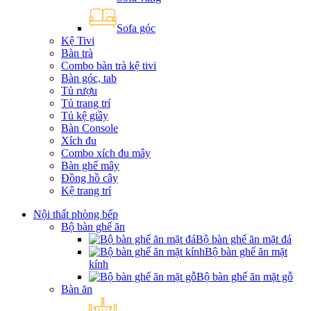
Sofa góc
Kệ Tivi
Bàn trà
Combo bàn trà kệ tivi
Bàn góc, tab
Tủ rượu
Tủ trang trí
Tủ kệ giầy
Bàn Console
Xích đu
Combo xích đu mây
Bàn ghế mây
Đồng hồ cây
Kệ trang trí
Nội thất phòng bếp
Bộ bàn ghế ăn
Bộ bàn ghế ăn mặt đá
Bộ bàn ghế ăn mặt
kính
Bộ bàn ghế ăn mặt gỗ
Bàn ăn