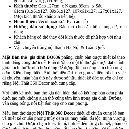
gỗ Gụ, Gỗ Mít, gỗ Hương)
Kích thước:
Cao 127cm x Ngang 89cm x Sâu
61cm (81x61x127, 89x61x127, 107x61x127, 127x61x127.
(Mọi kích thước khác xin liên hệ)
Hoàn thiện:
Vecni hoặc sơn PU cao cấp
Hướng dẫn sử dụng:
Bàn thờ cho căn hộ chung cư, nhà
riêng
Khách hàng có thể thay đổi kích thước để phù hợp với nhu
cầu
Vận chuyển trong nội thành Hà Nội & Toàn Quốc
Mặt Bàn thờ gia đình BO636
phẳng, chân bàn được thiết kế theo
hình dáng cong dưới đế. Phía dưới có một tủ thờ gỗ được đặt chính
giữa kích thước nhỏ hơn dùng để đựng đồ thờ cùng làm chỗ cúng
cơm. Kiểu dáng thiết kế tủ thờ hiện đại. nhỏ gọn và tiện lợi cho việc
di chuyển, mẫu bàn thờ này được sở hữu thiết kế độc quyền chỉ có
riêng Nội Thất 360 Decor mới cung cấp.
Với thiết kế mẫu bàn thờ gia tiên hiện đại có kết hợp bàn cơm phía
dưới tạo một không gian thờ cúng tâm linh trong gia đình. Đường
vân sáng bóng, nổi bật làm đẹp cho căn phòng.
Mẫu bàn thờ được
Nội Thất 360 Decor
thiết kế chuẩn cung lỗ ban
và thiết kế chuẩn phong thủy đem lại may mắn, tài lộc, thịnh vượng
cho gia chủ. Được chạm khắc tỉ mỉ, tinh tế đến từng chi tiết, phần cổ
được nhấn bằng những hoa văn nối liền cầu kì, phần mặt tiền được