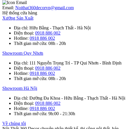
Email:
Noithat360decorvn@gmail.com
Hệ thống cửa hàng
Xưởng Sản Xuất
Địa chỉ
: Hữu Bằng - Thạch Thất - Hà Nội
Điện thoại
:
0918 886 002
Hotline
:
0918 886 002
Thời gian mở cửa
: 08h - 20h
Showroom Quy Nhơn
Địa chỉ
: 111 Nguyễn Trọng Trì - TP Qui Nhơn - Bình Định
Điện thoại
:
0918 886 002
Hotline
:
0918 886 002
Thời gian mở cửa
: 08h - 20h
Showroom Hà Nội
Địa chỉ
: Đường Đa Khoa - Hữu Bằng - Thạch Thất - Hà Nội
Điện thoại
:
0918 886 002
Hotline
:
0918 886 002
Thời gian mở cửa
: 9h:00 - 21:30h
Về chúng tôi
Nội Thất 360 Decor chuyên nhận thiết kế, thi công nội thất, bán