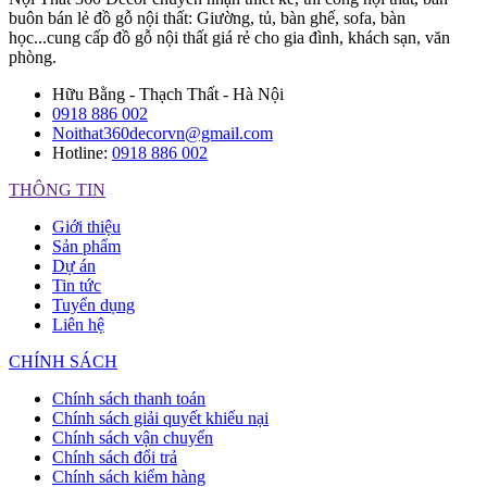
buôn bán lẻ đồ gỗ nội thất: Giường, tủ, bàn ghế, sofa, bàn
học...cung cấp đồ gỗ nội thất giá rẻ cho gia đình, khách sạn, văn
phòng.
Hữu Bằng - Thạch Thất - Hà Nội
0918 886 002
Noithat360decorvn@gmail.com
Hotline:
0918 886 002
THÔNG TIN
Giới thiệu
Sản phẩm
Dự án
Tin tức
Tuyển dụng
Liên hệ
CHÍNH SÁCH
Chính sách thanh toán
Chính sách giải quyết khiếu nại
Chính sách vận chuyển
Chính sách đổi trả
Chính sách kiểm hàng