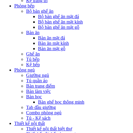
Kệ trang trí
Phòng bếp
Bộ bàn ghế ăn
Bộ bàn ghế ăn mặt đá
Bộ bàn ghế ăn mặt kính
Bộ bàn ghế ăn mặt gỗ
Bàn ăn
Bàn ăn mặt đá
Bàn ăn mặt kính
Bàn ăn mặt gỗ
Ghế ăn
Tủ bếp
Kệ bếp
Phòng ngủ
Giường ngủ
Tủ quần áo
Bàn trang điểm
Bàn làm việc
Bàn học
Bàn ghế học thông minh
Tab đầu giường
Combo phòng ngủ
Tủ - Kệ sách
Thiết kế nội thất
Thiết kế nội thất biệt thự