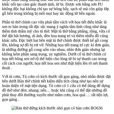
khắc nổi tạo cảm giác thanh tịnh, từ bi. Được sơn bằng sơn PU
không độc hại không chỉ tạo sự bóng bẩy, sạch sẽ mà còn giúp lớp
gỗ bên trong không bị mối mọt hay tác động từ bên ngoài.
Phần tủ thờ chính cao vừa phải tấm vách với họa tiết điêu khắc lá
sen to bản trong rất đặc sắc mang ý nghĩa tâm linh cũng như tăng
thêm tính thẩm mỹ cho tủ thờ. Mặt tủ thờ bằng phẳng, rộng, vừa có
thể đặt bát hương, di ảnh, đèn hoa trang trí và thêm nhiều đồ cúng
khác nữa. Đặc biệt hai bên mặt tủ thờ chính được thiết kế gồ cong
lên, không sợ đồ bị rơi vỡ. Những họa tiết trang trí cực kì đơn giản,
là những đường gỗ cong uốn vào nhau, nhìn đơn giản nhưng lại
không kém phần sang trọng, uy nghiêm. Dưới cổ tủ thờ chính có
họa tiết bông sen nở rộ thể hiện cho lòng từ bi sự thanh cao trong
cốt cách con người, họa tiết hoa sen như thật hiện lên rõ nét thanh
thoát .
Với tủ cơm, Tủ cơm có kích thước rất gọn gàng, nhỏ nhắn được đặt
bên dưới Bàn thờ chính tiết kiệm diện tích cũng như tạo nên sự
hoàn thiện về mặt tiện dụng. Tủ cơm có 1 cửa có thể dùng để đựng
đồ thờ như đèn; nhang; nến… hoặc khi cúng có thể đặt những đồ
phải thay đổi thường xuyên như mâm cơm, hoa quả … rất tiện lợi,
gọn gàng .