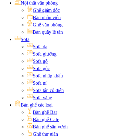
Nội thất văn phòng
Ghế giám đốc
Bàn nhân viên
Ghế văn phòng
Bàn quầy lễ tân
Sofa
Sofa da
Sofa giường
Sofa gỗ
Sofa góc
Sofa nhập khẩu
Sofa nỉ
Sofa tân cổ điển
Sofa văng
Bàn ghế các loại
Bàn ghế Bar
Bàn ghế Cafe
Bàn ghế sân vườn
Ghế thư giãn