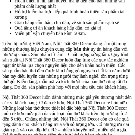
Hoàn thiện tỉ mỉ, tâm huyết, mang đến cho bạn những sản
phẩm chất lượng nhất
Hỗ trợ kiểm tra trực tiếp quá trình hoàn thiện sản phẩm tại
xưởng
Giao hàng cẩn thận, chu đáo, vệ sinh sản phẩm sạch sẽ
Quà tặng tri ân khách hàng hấp dẫn, có giá trị
Miễn phí vận chuyển bán kính 50km.
Trên thị trường Việt Nam, Nội Thất 360 Decor đang là một trong
những thương hiệu chuyên cung cấp
bàn thờ
uy tín hàng đầu với
phương châm: Sản phẩm từ tâm – Chất lượng xứng tầm. Quy trình
sản xuất tại Nội Thất 360 Decor luôn đáp ứng các quy tắc nghiêm
ngặt từ khâu lựa chọn nguyên liệu cho đến khâu hoàn thiện. Các
sản phẩm bàn thờ đều được làm bằng gỗ nguyên chất lâu năm dưới
bàn tay điêu luyện của những người thợ lành nghề, tôn trọng từng
thớ gỗ. Kiểu dáng, mẫu mã và kích thước của bàn thờ cũng rất đa
dạng. Do đó, sản phẩm phù hợp với mọi nhu cầu của khách hàng.
Nội Thất 360 Decor luôn dành những mức giá yêu thương nhất đến
các vị khách hàng. Ở đâu rẻ hơn, Nội Thất 360 Decor rẻ hơn nữa.
Những loại bàn thờ được thiết kế đặc biệt tại Nội Thất 360 Decor
luôn rẻ hơn mức giá của các loại bàn thờ khác trên thị trường từ 2
đến 5 triệu. Chẳng những thế, Nội Thất 360 Decor còn có các quà
tặng dành cho khách hàng mua với số lượng lớn. Có những ưu đãi
giảm giá vào các dịp lớn. Rẻ – nhiều khuyến mãi, nhiều giảm giá.