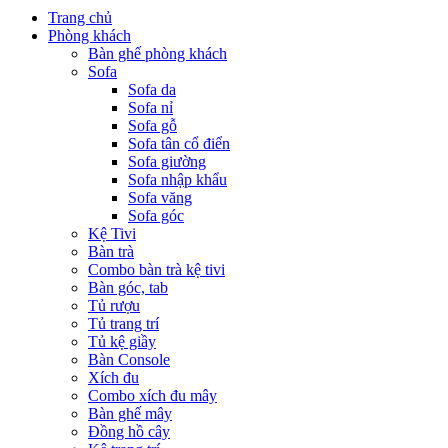
Trang chủ
Phòng khách
Bàn ghế phòng khách
Sofa
Sofa da
Sofa nỉ
Sofa gỗ
Sofa tân cổ điển
Sofa giường
Sofa nhập khẩu
Sofa văng
Sofa góc
Kệ Tivi
Bàn trà
Combo bàn trà kệ tivi
Bàn góc, tab
Tủ rượu
Tủ trang trí
Tủ kệ giầy
Bàn Console
Xích đu
Combo xích đu mây
Bàn ghế mây
Đồng hồ cây