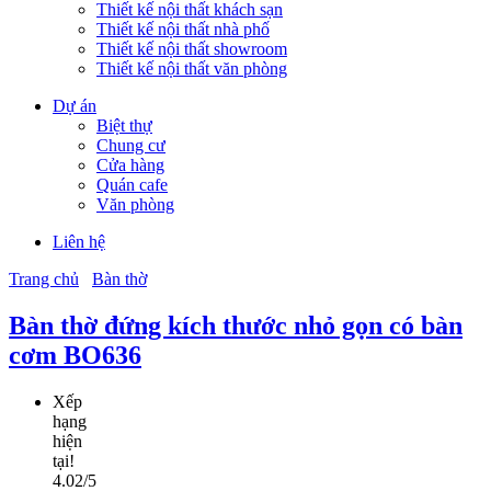
Thiết kế nội thất khách sạn
Thiết kế nội thất nhà phố
Thiết kế nội thất showroom
Thiết kế nội thất văn phòng
Dự án
Biệt thự
Chung cư
Cửa hàng
Quán cafe
Văn phòng
Liên hệ
Trang chủ
Bàn thờ
Bàn thờ đứng kích thước nhỏ gọn có bàn
cơm BO636
Xếp
hạng
hiện
tại!
4.02/5