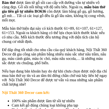
Bàn thờ
được làm từ gỗ sồi cao cấp với đường vân tự nhiên vô
cùng đẹp. Gỗ sồi nổi tiếng với độ siêu bền. Ngoài ra,
mẫu b
àn thờ
gia tiên gỗ tự nhiên BO636
còn được làm bằng gỗ gụ, gỗ hương,
gỗ mít… Tất cả các loại gỗ đều là gỗ lâu năm, không bị cong vênh,
mối mọt.
Mẫu bàn thờ hiện đại này có kích thước 61×89, 61×107, 61×127,
61×153. Ngoài ra khách hàng có thể lựa chọn kích thước khác nếu
có nhu cầu. Mỗi kích thước đều tương ứng với diện tích căn hộ
chung cư nhất định.
Để đáp ứng tốt nhất cho nhu cầu của quý khách hàng, Nội Thất 360
Decor đã gia công sản phẩm bằng nhiều màu sắc như nâu trầm, nâu
gụ, màu cánh gián, màu óc chó, màu nâu socola,… là những màu
sắc được ưa chuộng, phổ biến.
Nếu bạn đang băn khoăn hay do dự khi chưa chọn được một địa chỉ
mua bàn thờ uy tín và an tâm thì đừng chần chờ mà hãy liên hệ ngay
với Nội Thất 360 Decor để được tư vấn và mua những sản phẩm
chất lượng nhé!
Nội Thất 360 Decor cam kết:
100% sản phẩm được làm từ sồi tự nhiên
Cam kết gỗ đúng chủng loại không pha tạp