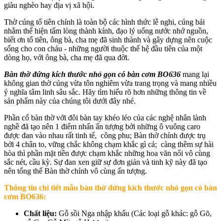
giàu nghèo hay địa vị xã hội.
Thờ cúng tổ tiên chính là toàn bộ các hình thức lễ nghi, cúng bái
nhằm thể hiện tấm lòng thành kính, đạo lý uống nước nhớ nguồn,
biết ơn tổ tiên, ông bà, cha mẹ đã sinh thành và gây dựng nên cuộc
sống cho con cháu - những người thuộc thế hệ đầu tiên của một
dòng họ, với ông bà, cha mẹ đã qua đời.
Bàn thờ đứng kích thước nhỏ gọn có bàn cơm BO636
mang lại
không gian thờ cúng vừa tôn nghiêm vừa trang trọng và mang nhiều
ý nghĩa tâm linh sâu sắc. Hãy tìm hiểu rõ hơn những thông tin về
sản phẩm này của chúng tôi dưới đây nhé.
Phần cổ bàn thờ với đôi bàn tay khéo léo của các nghệ nhân lành
nghề đã tạo nên 1 điểm nhấn ấn tượng bởi những ô vuông caro
được đan vào nhau rất tinh tế, công phu; Bàn thờ chính được trụ
bởi 4 chân to, vững chắc không chạm khắc gì cả; càng thêm sự hài
hòa thì phần mặt tiền được chạm khắc những hoa văn nổi vô cùng
sắc nét, cầu kỳ. Sự đan xen giữ sự đơn giản và tinh kỹ này đã tạo
nên tổng thể Bàn thờ chính vô cùng ấn tượng.
Thông tin chi tiết mẫu b
àn thờ đứng kích thước nhỏ gọn có bàn
cơm BO636
:
Chất liệu:
Gỗ sồi Nga nhập khẩu (Các loại gỗ khác: gỗ Gõ,