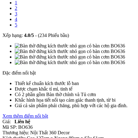
1
2
3
4
5
Xếp hạng:
4.0
/
5
-
(234 Phiếu bầu)
Đặc điểm nổi bật
Thiết kế chuẩn kích thước lỗ ban
Được chạm khắc tỉ mỉ, tinh tế
Có 2 phần gồm Bàn thờ chính và Tủ cơm
Khắc hình họa tiết nổi tạo cảm giác thanh tịnh, từ bi
Giá cả sản phẩm phải chăng, phù hợp với các hộ gia đình.
Xem thêm điểm nổi bật
Giá:
Liên hệ
Mã SP:
BO636
Thương hiệu:
Nội Thất 360 Decor