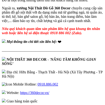
Đó là một trong những điểm thu hút khách hàng rất nhiều.
Ngoài ra,
xưởng Nội Thất Đồ Gỗ 360 Decor
chuyên cung cấp sản
phẩm đồ gỗ nội thất với đa dạng mẫu mã từ giường ngủ, tủ quần áo,
tủ thờ, kệ, bàn ghế salon gỗ, bộ bàn ăn, bàn trang điểm, bàn làm
việc,... đảm bảo uy tín, chất lượng và giá cả cạnh tranh nhất.
Nếu quý khách quan tâm sản phẩm liên hệ qua khung tin nhắn
web hoặc liên hệ số điện thoại: 0918 886 002 (Zalo).
Mọi thông tin chi tiết xin liên hệ:
❤️
—————————————————————
NỘI THẤT 360 DECOR
-
'NÂNG TẦM KHÔNG GIAN
SỐNG'
Địa chỉ: Hữu Bằng - Thạch Thất - Hà Nội (Xã Tây Phương - TP
Hà Nội)
Hotline:
0918.886.002
Website:
https://360decor.vn/
Giao hàng toàn quốc