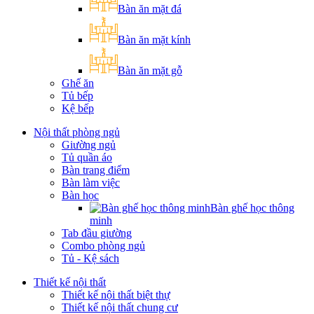
Bàn ăn mặt đá
Bàn ăn mặt kính
Bàn ăn mặt gỗ
Ghế ăn
Tủ bếp
Kệ bếp
Nội thất phòng ngủ
Giường ngủ
Tủ quần áo
Bàn trang điểm
Bàn làm việc
Bàn học
Bàn ghế học thông
minh
Tab đầu giường
Combo phòng ngủ
Tủ - Kệ sách
Thiết kế nội thất
Thiết kế nội thất biệt thự
Thiết kế nội thất chung cư