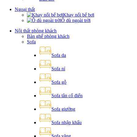
Ngoại thất
Khay nổi bể bơi
Ô dù ngoài trời
Nội thất phòng khách
Bàn ghế phòng khách
Sofa
Sofa da
Sofa nỉ
Sofa gỗ
Sofa tân cổ điển
Sofa giường
Sofa nhập khẩu
Sofa văng