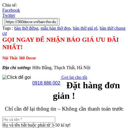
Chia sẻ:
Facebook
Twitter
Tags :
bàn thờ đứng
,
mẫu bàn thờ đẹp
,
bàn thờ giá rẻ
,
bàn thờ chung
cư
GỌI NGAY ĐỂ NHẬN BÁO GIÁ ƯU ĐÃI
NHẤT!
Nội Thất 360 Decor
Địa chỉ xưởng:
Hữu Bằng, Thạch Thất, Hà Nội
Gọi lại cho tôi
Đặt hàng đơn
0918 886 002
giản !
Chỉ cần để lại thông tin – Không cần thanh toán trước
Họ và tên bắt buộc phải từ 3-50 kí tự!