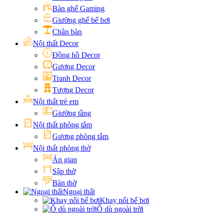
Bàn ghế Gaming
Giường ghế bể bơi
Chân bàn
Nội thất Decor
Đồng hồ Decor
Gương Decor
Tranh Decor
Tượng Decor
Nội thất trẻ em
Giường tầng
Nội thất phòng tắm
Gương phòng tắm
Nội thất phòng thờ
Án gian
Sập thờ
Bàn thờ
Ngoại thất
Khay nổi bể bơi
Ô dù ngoài trời