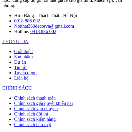
học...cung cấp đồ gỗ nội thất giá rẻ cho gia đình, khách sạn, văn
phòng.
Hữu Bằng - Thạch Thất - Hà Nội
0918 886 002
Noithat360decorvn@gmail.com
Hotline:
0918 886 002
THÔNG TIN
Giới thiệu
Sản phẩm
Dự án
Tin tức
Tuyển dụng
Liên hệ
CHÍNH SÁCH
Chính sách thanh toán
Chính sách giải quyết khiếu nại
Chính sách vận chuyển
Chính sách đổi trả
Chính sách kiểm hàng
Chính sách bảo mật