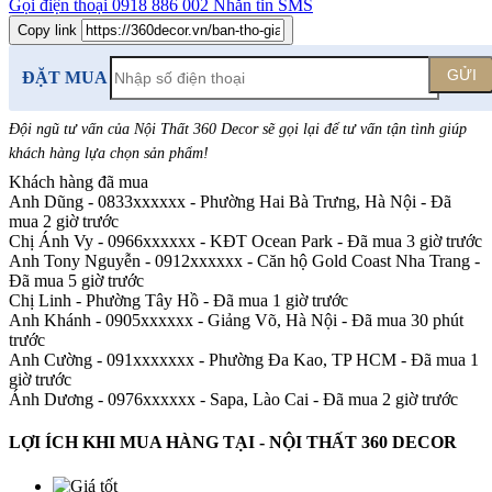
Gọi điện thoại
0918 886 002
Nhắn tin SMS
Copy link
GỬI
ĐẶT MUA
Đội ngũ tư vấn của Nội Thất 360 Decor sẽ gọi lại để tư vấn tận tình giúp
khách hàng lựa chọn sản phẩm
!
Khách hàng đã mua
Anh Dũng - 0833xxxxxx
-
Phường Hai Bà Trưng, Hà Nội - Đã
mua 2 giờ trước
Chị Ánh Vy - 0966xxxxxx
-
KĐT Ocean Park - Đã mua 3 giờ trước
Anh Tony Nguyễn - 0912xxxxxx
-
Căn hộ Gold Coast Nha Trang -
Đã mua 5 giờ trước
Chị Linh
-
Phường Tây Hồ - Đã mua 1 giờ trước
Anh Khánh - 0905xxxxxx
-
Giảng Võ, Hà Nội - Đã mua 30 phút
trước
Anh Cường - 091xxxxxxx
-
Phường Đa Kao, TP HCM - Đã mua 1
giờ trước
Ánh Dương - 0976xxxxxx
-
Sapa, Lào Cai - Đã mua 2 giờ trước
LỢI ÍCH KHI MUA HÀNG TẠI - NỘI THẤT 360 DECOR