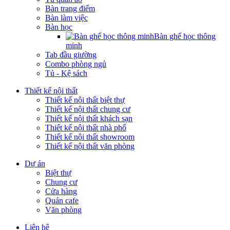
Bàn trang điểm
Bàn làm việc
Bàn học
Bàn ghế học thông
minh
Tab đầu giường
Combo phòng ngủ
Tủ - Kệ sách
Thiết kế nội thất
Thiết kế nội thất biệt thự
Thiết kế nội thất chung cư
Thiết kế nội thất khách sạn
Thiết kế nội thất nhà phố
Thiết kế nội thất showroom
Thiết kế nội thất văn phòng
Dự án
Biệt thự
Chung cư
Cửa hàng
Quán cafe
Văn phòng
Liên hệ