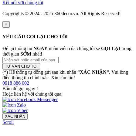
Kết nối với chúng tôi
Copyrights © 2024 - 2025 360decor.vn. All Rights Reserved!
×
YÊU CẦU GỌI LẠI CHO TÔI
Để lại thông tin
NGAY
nhân viên của chúng tôi sẽ
GỌI LẠI
trong
thời gian
SỚM
nhất!
TƯ VẤN CHO TÔI
(*) Hệ thống tự động gửi sau khi nhấn
”XÁC NHẬN”
. Vui lòng
điền thông tin chính xác. Xin cảm ơn!
0918 886 002
Bấm để gọi ngay
!
Hoặc liên hệ với chúng tôi qua:
XÁC NHẬN
Scroll