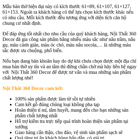
Mẫu bàn thờ hiện đại này có kích thước 61×89, 61×107, 61×127,
61×153. Ngoài ra khách hàng có thể lựa chọn kích thước khác nếu
có nhu cầu. Mỗi kích thước đều tương ứng với diện tích căn hộ
chung cư nhất định.
Để đáp ứng tốt nhất cho nhu cầu của quý khách hàng, Nội Thất 360
Decor đã gia công sản phẩm bằng nhiều màu sắc như nâu trầm, nâu
gụ, màu cánh gián, màu óc chó, màu nâu socola,… là những màu
sắc được ưa chuộng, phổ biến.
Nếu bạn đang băn khoăn hay do dự khi chưa chọn được một địa chỉ
mua bàn thờ uy tín và an tâm thì đừng chần chờ mà hãy liên hệ ngay
với Nội Thất 360 Decor để được tư vấn và mua những sản phẩm
chất lượng nhé!
Nội Thất 360 Decor cam kết:
100% sản phẩm được làm từ sồi tự nhiên
Cam kết gỗ đúng chủng loại không pha tạp
Hoàn thiện tỉ mỉ, tâm huyết, mang đến cho bạn những sản
phẩm chất lượng nhất
Hỗ trợ kiểm tra trực tiếp quá trình hoàn thiện sản phẩm tại
xưởng
Giao hàng cẩn thận, chu đáo, vệ sinh sản phẩm sạch sẽ
Quà tặng tri ân khách hàng hấp dẫn, có giá trị