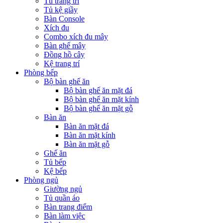
Tủ trang trí
Tủ kệ giầy
Bàn Console
Xích đu
Combo xích đu mây
Bàn ghế mây
Đồng hồ cây
Kệ trang trí
Phòng bếp
Bộ bàn ghế ăn
Bộ bàn ghế ăn mặt đá
Bộ bàn ghế ăn mặt kính
Bộ bàn ghế ăn mặt gỗ
Bàn ăn
Bàn ăn mặt đá
Bàn ăn mặt kính
Bàn ăn mặt gỗ
Ghế ăn
Tủ bếp
Kệ bếp
Phòng ngủ
Giường ngủ
Tủ quần áo
Bàn trang điểm
Bàn làm việc