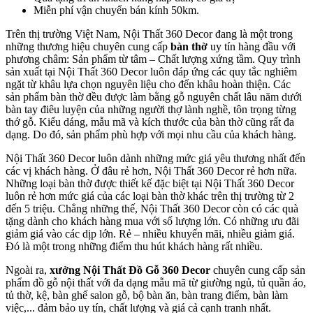
Miễn phí vận chuyển bán kính 50km.
Trên thị trường Việt Nam, Nội Thất 360 Decor đang là một trong
những thương hiệu chuyên cung cấp
bàn thờ
uy tín hàng đầu với
phương châm: Sản phẩm từ tâm – Chất lượng xứng tầm. Quy trình
sản xuất tại Nội Thất 360 Decor luôn đáp ứng các quy tắc nghiêm
ngặt từ khâu lựa chọn nguyên liệu cho đến khâu hoàn thiện. Các
sản phẩm bàn thờ đều được làm bằng gỗ nguyên chất lâu năm dưới
bàn tay điêu luyện của những người thợ lành nghề, tôn trọng từng
thớ gỗ. Kiểu dáng, mẫu mã và kích thước của bàn thờ cũng rất đa
dạng. Do đó, sản phẩm phù hợp với mọi nhu cầu của khách hàng.
Nội Thất 360 Decor luôn dành những mức giá yêu thương nhất đến
các vị khách hàng. Ở đâu rẻ hơn, Nội Thất 360 Decor rẻ hơn nữa.
Những loại bàn thờ được thiết kế đặc biệt tại Nội Thất 360 Decor
luôn rẻ hơn mức giá của các loại bàn thờ khác trên thị trường từ 2
đến 5 triệu. Chẳng những thế, Nội Thất 360 Decor còn có các quà
tặng dành cho khách hàng mua với số lượng lớn. Có những ưu đãi
giảm giá vào các dịp lớn. Rẻ – nhiều khuyến mãi, nhiều giảm giá.
Đó là một trong những điểm thu hút khách hàng rất nhiều.
Ngoài ra,
xưởng Nội Thất Đồ Gỗ 360 Decor
chuyên cung cấp sản
phẩm đồ gỗ nội thất với đa dạng mẫu mã từ giường ngủ, tủ quần áo,
tủ thờ, kệ, bàn ghế salon gỗ, bộ bàn ăn, bàn trang điểm, bàn làm
việc,... đảm bảo uy tín, chất lượng và giá cả cạnh tranh nhất.