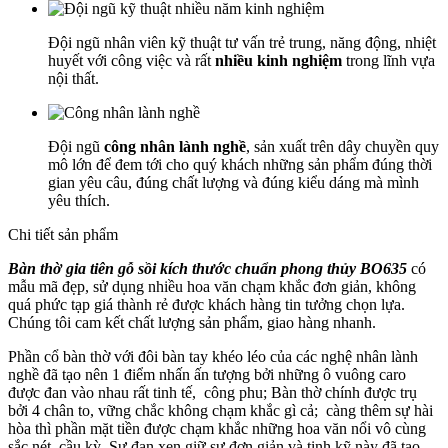
Đội ngũ nhân viên kỹ thuật tư vấn trẻ trung, năng động, nhiệt
huyết với công việc và rất
nhiều kinh nghiệm
trong lĩnh vựa
nội thất.
Đội ngũ
công nhân lành nghề
, sản xuất trên dây chuyền quy
mô lớn để đem tới cho quý khách những sản phẩm đúng thời
gian yêu câu, đúng chất lượng và đúng kiểu dáng mà mình
yêu thích.
Chi tiết sản phẩm
Bàn thờ gia tiên gỗ sồi kích thước chuẩn phong thủy BO635
có
mẫu mã đẹp, sử dụng nhiều hoa văn chạm khắc đơn giản, không
quá phức tạp giá thành rẻ được khách hàng tin tưởng chọn lựa.
Chúng tôi cam kết chất lượng sản phẩm, giao hàng nhanh.
Phần cổ bàn thờ với đôi bàn tay khéo léo của các nghệ nhân lành
nghề đã tạo nên 1 điểm nhấn ấn tượng bởi những ô vuông caro
được đan vào nhau rất tinh tế, công phu; Bàn thờ chính được trụ
bởi 4 chân to, vững chắc không chạm khắc gì cả; càng thêm sự hài
hòa thì phần mặt tiền được chạm khắc những hoa văn nổi vô cùng
sắc nét, cầu kỳ. Sự đan xen giữ sự đơn giản và tinh kỹ này đã tạo