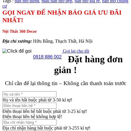
Tags :
bàn thờ đứng
,
mẫu bàn thờ đẹp
,
bàn thờ giá rẻ
,
bàn thờ chung
cư
GỌI NGAY ĐỂ NHẬN BÁO GIÁ ƯU ĐÃI
NHẤT!
Nội Thất 360 Decor
Địa chỉ xưởng:
Hữu Bằng, Thạch Thất, Hà Nội
Gọi lại cho tôi
Đặt hàng đơn
0918 886 002
giản !
Chỉ cần để lại thông tin – Không cần thanh toán trước
Họ và tên bắt buộc phải từ 3-50 kí tự!
Điện thoại liên hệ bắt buộc phải từ 3-25 kí tự!
Điện thoại liên hệ không hợp lệ!
Địa chỉ nhận hàng bắt buộc phải từ 3-255 kí tự!