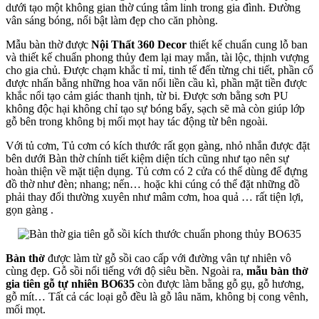
dưới tạo một không gian thờ cúng tâm linh trong gia đình. Đường
vân sáng bóng, nổi bật làm đẹp cho căn phòng.
Mẫu bàn thờ được
Nội Thất 360 Decor
thiết kế chuẩn cung lỗ ban
và thiết kế chuẩn phong thủy đem lại may mắn, tài lộc, thịnh vượng
cho gia chủ. Được chạm khắc tỉ mỉ, tinh tế đến từng chi tiết, phần cổ
được nhấn bằng những hoa văn nối liền cầu kì, phần mặt tiền được
khắc nổi tạo cảm giác thanh tịnh, từ bi. Được sơn bằng sơn PU
không độc hại không chỉ tạo sự bóng bẩy, sạch sẽ mà còn giúp lớp
gỗ bên trong không bị mối mọt hay tác động từ bên ngoài.
Với tủ cơm, Tủ cơm có kích thước rất gọn gàng, nhỏ nhắn được đặt
bên dưới Bàn thờ chính tiết kiệm diện tích cũng như tạo nên sự
hoàn thiện về mặt tiện dụng. Tủ cơm có 2 cửa có thể dùng để đựng
đồ thờ như đèn; nhang; nến… hoặc khi cúng có thể đặt những đồ
phải thay đổi thường xuyên như mâm cơm, hoa quả … rất tiện lợi,
gọn gàng .
Bàn thờ
được làm từ gỗ sồi cao cấp với đường vân tự nhiên vô
cùng đẹp. Gỗ sồi nổi tiếng với độ siêu bền. Ngoài ra,
mẫu b
àn thờ
gia tiên gỗ tự nhiên BO635
còn được làm bằng gỗ gụ, gỗ hương,
gỗ mít… Tất cả các loại gỗ đều là gỗ lâu năm, không bị cong vênh,
mối mọt.