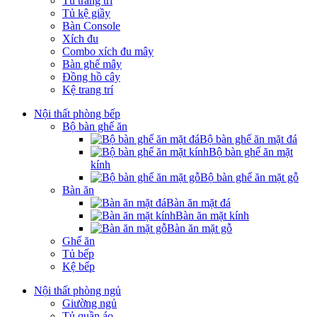
Tủ trang trí
Tủ kệ giầy
Bàn Console
Xích đu
Combo xích đu mây
Bàn ghế mây
Đồng hồ cây
Kệ trang trí
Nội thất phòng bếp
Bộ bàn ghế ăn
Bộ bàn ghế ăn mặt đá
Bộ bàn ghế ăn mặt
kính
Bộ bàn ghế ăn mặt gỗ
Bàn ăn
Bàn ăn mặt đá
Bàn ăn mặt kính
Bàn ăn mặt gỗ
Ghế ăn
Tủ bếp
Kệ bếp
Nội thất phòng ngủ
Giường ngủ
Tủ quần áo