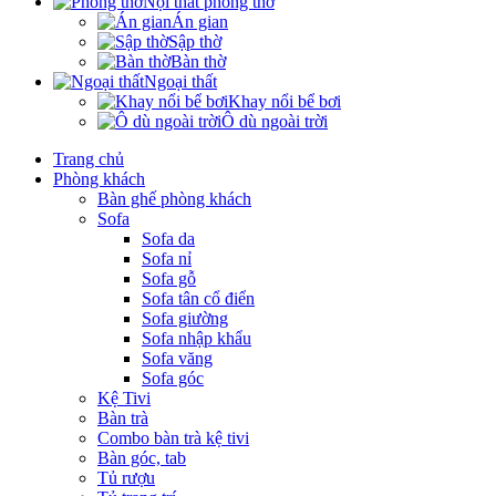
Nội thất phòng thờ
Án gian
Sập thờ
Bàn thờ
Ngoại thất
Khay nổi bể bơi
Ô dù ngoài trời
Trang chủ
Phòng khách
Bàn ghế phòng khách
Sofa
Sofa da
Sofa nỉ
Sofa gỗ
Sofa tân cổ điển
Sofa giường
Sofa nhập khẩu
Sofa văng
Sofa góc
Kệ Tivi
Bàn trà
Combo bàn trà kệ tivi
Bàn góc, tab
Tủ rượu