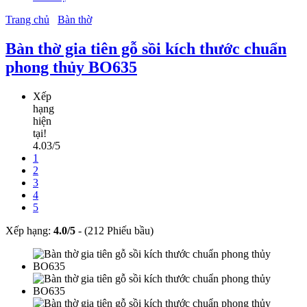
Trang chủ
Bàn thờ
Bàn thờ gia tiên gỗ sồi kích thước chuẩn
phong thủy BO635
Xếp
hạng
hiện
tại!
4.03/5
1
2
3
4
5
Xếp hạng:
4.0
/
5
-
(212 Phiếu bầu)