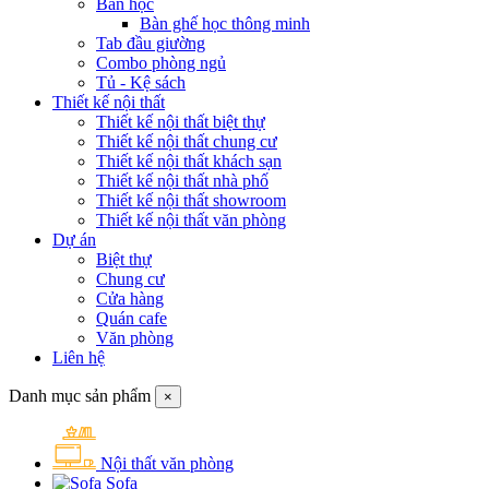
Bàn học
Bàn ghế học thông minh
Tab đầu giường
Combo phòng ngủ
Tủ - Kệ sách
Thiết kế nội thất
Thiết kế nội thất biệt thự
Thiết kế nội thất chung cư
Thiết kế nội thất khách sạn
Thiết kế nội thất nhà phố
Thiết kế nội thất showroom
Thiết kế nội thất văn phòng
Dự án
Biệt thự
Chung cư
Cửa hàng
Quán cafe
Văn phòng
Liên hệ
Danh mục sản phẩm
×
Nội thất văn phòng
Sofa