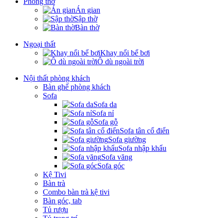
Phòng thờ
Án gian
Sập thờ
Bàn thờ
Ngoại thất
Khay nổi bể bơi
Ô dù ngoài trời
Nội thất phòng khách
Bàn ghế phòng khách
Sofa
Sofa da
Sofa nỉ
Sofa gỗ
Sofa tân cổ điển
Sofa giường
Sofa nhập khẩu
Sofa văng
Sofa góc
Kệ Tivi
Bàn trà
Combo bàn trà kệ tivi
Bàn góc, tab
Tủ rượu