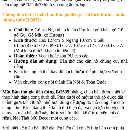
nên tổng thể Bàn thờ chính vô cùng ấn tượng.
Thông tin chi tiết mẫu
bàn thờ gia tiên gỗ sồi kích thước chuẩn
phong thủy BO635
:
Chất liệu:
Gỗ sồi Nga nhập khẩu (Các loại gỗ khác: gỗ Gõ,
gỗ Gụ, Gỗ Mít, gỗ Hương)
Kích thước:
Cao 127cm x Ngang 107cm x Sâu
61cm (81x61x127, 89x61x127, 107x61x127, 127x61x127.
(Mọi kích thước khác xin liên hệ)
Hoàn thiện:
Vecni hoặc sơn PU cao cấp
Hướng dẫn sử dụng:
Bàn thờ cho căn hộ chung cư, nhà
riêng
Khách hàng có thể thay đổi kích thước để phù hợp với nhu
cầu
Vận chuyển trong nội thành Hà Nội & Toàn Quốc
Mặt Bàn thờ gia tiên đứng BO635
phẳng, chân bàn được thiết kế
theo hình dáng cong dưới đế. Phía dưới có một tủ thờ gỗ được đặt
chính giữa kích thước nhỏ hơn dùng để đựng đồ thờ cùng làm chỗ
cúng cơm. Kiểu dáng thiết kế tủ thờ hiện đại và tiện lợi cho việc di
chuyển, mẫu bàn thờ này được sở hữu thiết kế độc quyền chỉ có
riêng Nội Thất 360 Decor mới cung cấp.
Với thiết kế mẫu bàn thờ gia tiên hiện đại có kết hợp bàn cơm phía