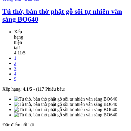
Tủ thờ, bàn thờ phật gỗ sồi tự nhiên vân
sáng BO640
Xếp
hạng
hiện
tại!
4.11/5
1
2
3
4
5
Xếp hạng:
4.1
/
5
-
(117 Phiếu bầu)
Đặc điểm nổi bật