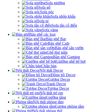
Sofa giường
Sofa gỗ
Sofa góc
Sofa nhập khẩu
Sofa nỉ
Sofa tân cổ điển
Sofa văng
Bàn ghế các loại
Bàn ghế Bar
Bàn ghế Cafe
Bàn ghế sân vườn
Ghế thư giãn
Bàn ghế Gaming
Giường ghế bể bơi
Chân bàn
Nội thất Decor
Đồng hồ Decor
Gương Decor
Tranh Decor
Tượng Decor
Nội thất trẻ em
Giường tầng
Nội thất phòng tắm
Gương phòng tắm
Nội thất phòng thờ