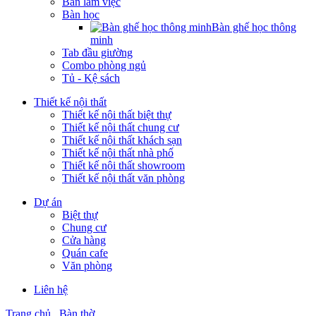
Bàn làm việc
Bàn học
Bàn ghế học thông
minh
Tab đầu giường
Combo phòng ngủ
Tủ - Kệ sách
Thiết kế nội thất
Thiết kế nội thất biệt thự
Thiết kế nội thất chung cư
Thiết kế nội thất khách sạn
Thiết kế nội thất nhà phố
Thiết kế nội thất showroom
Thiết kế nội thất văn phòng
Dự án
Biệt thự
Chung cư
Cửa hàng
Quán cafe
Văn phòng
Liên hệ
Trang chủ
Bàn thờ