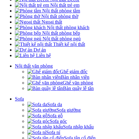
Nội thất trẻ em
Nội thất phòng tắm
Nội thất phòng thờ
Ngoại thất
Nội thất phòng khách
Nội thất phòng bếp
Nội thất phòng ngủ
Thiết kế nội thất
Dự án
Liên hệ
Nội thất văn phòng
Ghế giám đốc
Bàn nhân viên
Ghế văn phòng
Bàn quầy lễ tân
Sofa
Sofa da
Sofa giường
Sofa gỗ
Sofa góc
Sofa nhập khẩu
Sofa nỉ
Sofa tân cổ điển