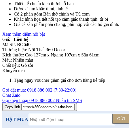
Thiết kế chuẩn kích thước lỗ ban
Được chạm khắc tỉ mỉ, tinh tế
Có 2 phần gồm Bàn thờ chính và Tủ cơm
Khắc hình họa tiết nổi tạo cảm giác thanh tịnh, từ bi
Giá cả sản phẩm phải chăng, phù hợp với các hộ gia đình.
Xem thêm điểm nổi bật
Giá:
Liên hệ
Mã SP:
BO640
Thương hiệu:
Nội Thất 360 Decor
Kích thước:
Cao 127cm x Ngang 107cm x Sâu 61cm
Màu:
Nhiều màu
Chất liệu:
Gỗ sồi
Khuyến mãi
Tặng ngay voucher giảm giá cho đơn hàng kế tiếp
Gọi đặt mua:
0918 886 002
(7:30-22:00)
Chat Zalo
Gọi điện thoại
0918 886 002
Nhắn tin SMS
Copy link
GỬI
ĐẶT MUA