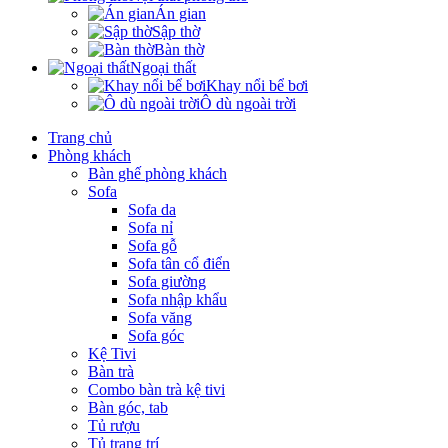
Án gian
Sập thờ
Bàn thờ
Ngoại thất
Khay nổi bể bơi
Ô dù ngoài trời
Trang chủ
Phòng khách
Bàn ghế phòng khách
Sofa
Sofa da
Sofa nỉ
Sofa gỗ
Sofa tân cổ điển
Sofa giường
Sofa nhập khẩu
Sofa văng
Sofa góc
Kệ Tivi
Bàn trà
Combo bàn trà kệ tivi
Bàn góc, tab
Tủ rượu
Tủ trang trí