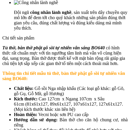
Đội ngũ
công nhân lành nghề
, sản xuất trên dây chuyền quy
mô lớn để đem tới cho quý khách những sản phẩm đúng thời
gian yêu câu, đúng chất lượng và đúng kiểu dáng mà mình
yêu thích.
Chi tiết sản phẩm
Tủ thờ, bàn thờ phật gỗ sồi tự nhiên vân sáng BO640
có hình
thức rất chuẩn mực với tín ngưỡng tâm linh mà vẫn vô cùng hiện
đại, sang trọng. Bàn thờ được thiết kế với mặt bàn rộng rãi giúp gia
chủ tiện lợi sắp xếp các gian thờ tổ tiên một cách thoải mái hơn.
Thông tin chi tiết mẫu t
ủ thờ, bàn thờ phật gỗ sồi tự nhiên vân
sáng BO640
:
Chất liệu:
Gỗ sồi Nga nhập khẩu (Các loại gỗ khác: gỗ Gõ,
gỗ Gụ, Gỗ Mít, gỗ Hương)
Kích thước:
Cao 127cm x Ngang 107cm x Sâu
61cm (81x61x127, 89x61x127, 107x61x127, 127x61x127.
(Mọi kích thước khác xin liên hệ)
Hoàn thiện:
Vecni hoặc sơn PU cao cấp
Hướng dẫn sử dụng:
Bàn thờ cho căn hộ chung cư, nhà
riêng