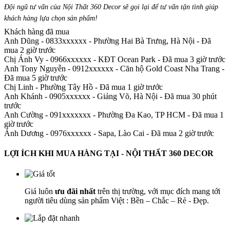
Đội ngũ tư vấn của Nội Thất 360 Decor sẽ gọi lại để tư vấn tận tình giúp
khách hàng lựa chọn sản phẩm
!
Khách hàng đã mua
Anh Dũng - 0833xxxxxx
-
Phường Hai Bà Trưng, Hà Nội - Đã
mua 2 giờ trước
Chị Ánh Vy - 0966xxxxxx
-
KĐT Ocean Park - Đã mua 3 giờ trước
Anh Tony Nguyễn - 0912xxxxxx
-
Căn hộ Gold Coast Nha Trang -
Đã mua 5 giờ trước
Chị Linh
-
Phường Tây Hồ - Đã mua 1 giờ trước
Anh Khánh - 0905xxxxxx
-
Giảng Võ, Hà Nội - Đã mua 30 phút
trước
Anh Cường - 091xxxxxxx
-
Phường Đa Kao, TP HCM - Đã mua 1
giờ trước
Ánh Dương - 0976xxxxxx
-
Sapa, Lào Cai - Đã mua 2 giờ trước
LỢI ÍCH KHI MUA HÀNG TẠI - NỘI THẤT 360 DECOR
Giá luôn
ưu đãi nhất
trên thị trường, với mục đích mang tới
người tiêu dùng sản phẩm Việt : Bền – Chắc – Rẻ - Đẹp.