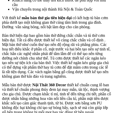
Khách hàng có thể thay đổi kích thước để phù hợp với nhu
cầu
Vận chuyển trong nội thành Hà Nội & Toàn Quốc
Với thiết kế
mẫu bàn thờ gia tiên hiện đại
có kết hợp tủ bàn cơm
phía dưới tạo một không gian thờ cúng tâm linh trong gia đình.
Đường vân sáng bóng, nổi bật làm đẹp cho căn phòng.
Bàn thờ hiện đại bao gồm bàn thờ đứng chắc chắn và tủ thờ cơm
hiện đại. Tất cả đều được thiết kế vô cùng chắc chắn và cố định .
Mặt bàn thờ như cuốn thư tạo nên độ rộng rãi và phẳng phiu. Các
hoạ tiết điêu khắc ở phần cổ, mặt trước và hai bên tạo nên sự tinh tế,
chắc hẳn các nghệ nhân phải để tâm lắm để có thể tạo nên từng
đường nét chỉnh chu như thế. Tủ cơm được thiết kế các ngăn kéo
tạo nên sự tiện ích của bàn thờ. Việc thiết kế ngăn kéo giúp gia chủ
có thể đựng vật phẩm thờ hay tủ cơm để đặt mâm cơm trong các lễ
là rất tiện dụng. Các vách ngăn bằng gỗ cũng được thiết kế tạo nên
không gian thờ kín đáo và trang nghiêm.
Mẫu bàn thờ được
Nội Thất 360 Decor
thiết kế chuẩn cung lỗ ban
và thiết kế chuẩn phong thủy đem lại may mắn, tài lộc, thịnh vượng
cho gia chủ. Được chạm khắc tỉ mỉ, tinh tế đến từng chi tiết, phần cổ
được nhấn bằng những hoa văn nối liền cầu kì, phần mặt tiền được
khắc nổi tạo cảm giác thanh tịnh, từ bi. Được sơn bằng sơn PU
không độc hại không chỉ tạo sự bóng bẩy, sạch sẽ mà còn giúp lớp
gỗ bên trong không bị mối mọt hay tác động từ bên ngoài.