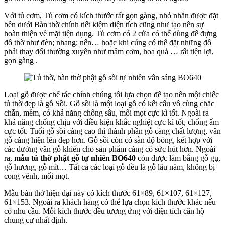
Với tủ cơm, Tủ cơm có kích thước rất gọn gàng, nhỏ nhắn được đặt
bên dưới Bàn thờ chính tiết kiệm diện tích cũng như tạo nên sự
hoàn thiện về mặt tiện dụng. Tủ cơm có 2 cửa có thể dùng để đựng
đồ thờ như đèn; nhang; nến… hoặc khi cúng có thể đặt những đồ
phải thay đổi thường xuyên như mâm cơm, hoa quả … rất tiện lợi,
gọn gàng .
Loại gỗ được chế tác chính chúng tôi lựa chọn để tạo nên một chiếc
tủ thờ đẹp là gỗ Sồi. Gỗ sồi là một loại gỗ có kết cấu vô cùng chắc
chắn, mềm, có khả năng chống sâu, mối mọt cực kì tốt. Ngoài ra
khả năng chống chịu với điều kiện khắc nghiệt cực kì tốt, chống ẩm
cực tốt. Tuổi gỗ sồi càng cao thì thành phần gỗ càng chất lượng, vân
gỗ càng hiện lên đẹp hơn. Gỗ sồi còn có sẵn độ bóng, kết hợp với
các đường vân gỗ khiến cho sản phẩm càng có sức hút hơn. Ngoài
ra,
mẫu tủ
thờ phật gỗ tự nhiên BO640
còn được làm bằng gỗ gụ,
gỗ hương, gỗ mít… Tất cả các loại gỗ đều là gỗ lâu năm, không bị
cong vênh, mối mọt.
Mẫu bàn thờ hiện đại này có kích thước 61×89, 61×107, 61×127,
61×153. Ngoài ra khách hàng có thể lựa chọn kích thước khác nếu
có nhu cầu. Mỗi kích thước đều tương ứng với diện tích căn hộ
chung cư nhất định.