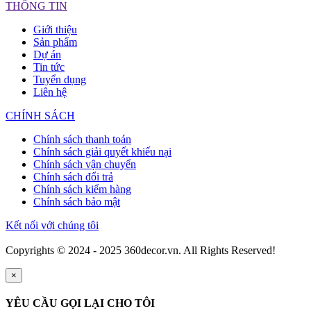
THÔNG TIN
Giới thiệu
Sản phẩm
Dự án
Tin tức
Tuyển dụng
Liên hệ
CHÍNH SÁCH
Chính sách thanh toán
Chính sách giải quyết khiếu nại
Chính sách vận chuyển
Chính sách đổi trả
Chính sách kiểm hàng
Chính sách bảo mật
Kết nối với chúng tôi
Copyrights © 2024 - 2025 360decor.vn. All Rights Reserved!
×
YÊU CẦU GỌI LẠI CHO TÔI