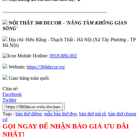
—————————————————————
NỘI THẤT 360 DECOR
-
'NÂNG TẦM KHÔNG GIAN
SỐNG'
Địa chỉ: Hữu Bằng - Thạch Thất - Hà Nội (Xã Tây Phương - TP
Hà Nội)
Hotline:
0918.886.002
Website:
https://360decor.vn/
Giao hàng toàn quốc
Chia sẻ:
Facebook
Twitter
Tags :
bàn thờ đứng
,
mẫu bàn thờ đẹp
,
bàn thờ giá rẻ
,
bàn thờ chung
cư
GỌI NGAY ĐỂ NHẬN BÁO GIÁ ƯU ĐÃI
NHẤT!