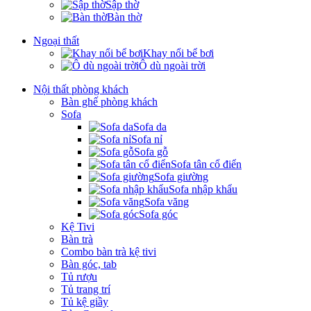
Sập thờ
Bàn thờ
Ngoại thất
Khay nổi bể bơi
Ô dù ngoài trời
Nội thất phòng khách
Bàn ghế phòng khách
Sofa
Sofa da
Sofa nỉ
Sofa gỗ
Sofa tân cổ điển
Sofa giường
Sofa nhập khẩu
Sofa văng
Sofa góc
Kệ Tivi
Bàn trà
Combo bàn trà kệ tivi
Bàn góc, tab
Tủ rượu
Tủ trang trí
Tủ kệ giầy