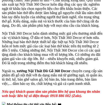
phương châm: Sản phẩm từ tâm – Chất lượng xứng tầm. Quy trình
sản xuất tại Nội Thất 360 Decor luôn đáp ứng các quy tắc nghiêm
ngặt từ khâu lựa chọn nguyên liệu cho đến khâu hoàn thiện. Các
sản phẩm bàn thờ đều được làm bằng gỗ nguyên chất lâu năm dưới
bàn tay điêu luyện của những người thợ lành nghề, tôn trọng từng
thớ gỗ. Kiểu dáng, mẫu mã và kích thước của bàn thờ cũng rất đa
dạng. Do đó, sản phẩm phù hợp với mọi nhu cầu của khách hàng.
Nội Thất 360 Decor luôn dành những mức giá yêu thương nhất đến
các vị khách hàng. Ở đâu rẻ hơn, Nội Thất 360 Decor rẻ hơn nữa.
Những loại bàn thờ được thiết kế đặc biệt tại Nội Thất 360 Decor
luôn rẻ hơn mức giá của các loại bàn thờ khác trên thị trường từ 2
đến 5 triệu. Chẳng những thế, Nội Thất 360 Decor còn có các quà
tặng dành cho khách hàng mua với số lượng lớn. Có những ưu đãi
giảm giá vào các dịp lớn. Rẻ – nhiều khuyến mãi, nhiều giảm giá.
Đó là một trong những điểm thu hút khách hàng rất nhiều.
Ngoài ra,
xưởng Nội Thất Đồ Gỗ 360 Decor
chuyên cung cấp sản
phẩm đồ gỗ nội thất với đa dạng mẫu mã từ giường ngủ, tủ quần áo,
tủ thờ, kệ, bàn ghế salon gỗ, bộ bàn ăn, bàn trang điểm, bàn làm
việc,... đảm bảo uy tín, chất lượng và giá cả cạnh tranh nhất.
Nếu quý khách quan tâm sản phẩm liên hệ qua khung tin nhắn
web hoặc liên hệ số điện thoại: 0918 886 002 (Zalo).
Mọi thông tin chi tiết xin liên hệ:
❤️