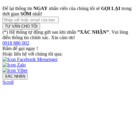
Để lại thông tin
NGAY
nhân viên của chúng tôi sẽ
GỌI LẠI
trong
thời gian
SỚM
nhất!
TƯ VẤN CHO TÔI
(*) Hệ thống tự động gửi sau khi nhấn
”XÁC NHẬN”
. Vui lòng
điền thông tin chính xác. Xin cảm ơn!
0918 886 002
Bấm để gọi ngay
!
Hoặc liên hệ với chúng tôi qua:
XÁC NHẬN
Scroll