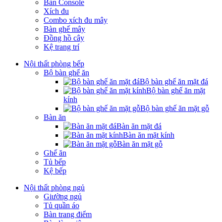
Bàn Console
Xích đu
Combo xích đu mây
Bàn ghế mây
Đồng hồ cây
Kệ trang trí
Nội thất phòng bếp
Bộ bàn ghế ăn
Bộ bàn ghế ăn mặt đá
Bộ bàn ghế ăn mặt
kính
Bộ bàn ghế ăn mặt gỗ
Bàn ăn
Bàn ăn mặt đá
Bàn ăn mặt kính
Bàn ăn mặt gỗ
Ghế ăn
Tủ bếp
Kệ bếp
Nội thất phòng ngủ
Giường ngủ
Tủ quần áo
Bàn trang điểm