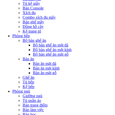
Tủ kệ giầy
Bàn Console
Xích đu
Combo xích đu mây
Bàn ghế mây
Đồng hồ cây
Kệ trang trí
Phòng bếp
Bộ bàn ghế ăn
Bộ bàn ghế ăn mặt đá
Bộ bàn ghế ăn mặt kính
Bộ bàn ghế ăn mặt gỗ
Bàn ăn
Bàn ăn mặt đá
Bàn ăn mặt kính
Bàn ăn mặt gỗ
Ghế ăn
Tủ bếp
Kệ bếp
Phòng ngủ
Giường ngủ
Tủ quần áo
Bàn trang điểm
Bàn làm việc
Bàn học