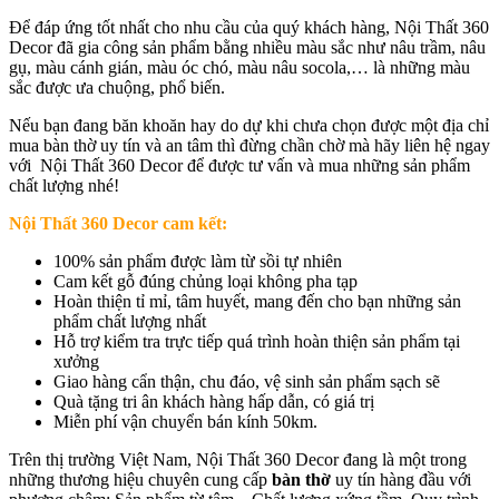
Để đáp ứng tốt nhất cho nhu cầu của quý khách hàng, Nội Thất 360
Decor đã gia công sản phẩm bằng nhiều màu sắc như nâu trầm, nâu
gụ, màu cánh gián, màu óc chó, màu nâu socola,… là những màu
sắc được ưa chuộng, phổ biến.
Nếu bạn đang băn khoăn hay do dự khi chưa chọn được một địa chỉ
mua bàn thờ uy tín và an tâm thì đừng chần chờ mà hãy liên hệ ngay
với Nội Thất 360 Decor để được tư vấn và mua những sản phẩm
chất lượng nhé!
Nội Thất 360 Decor cam kết:
100% sản phẩm được làm từ sồi tự nhiên
Cam kết gỗ đúng chủng loại không pha tạp
Hoàn thiện tỉ mỉ, tâm huyết, mang đến cho bạn những sản
phẩm chất lượng nhất
Hỗ trợ kiểm tra trực tiếp quá trình hoàn thiện sản phẩm tại
xưởng
Giao hàng cẩn thận, chu đáo, vệ sinh sản phẩm sạch sẽ
Quà tặng tri ân khách hàng hấp dẫn, có giá trị
Miễn phí vận chuyển bán kính 50km.
Trên thị trường Việt Nam, Nội Thất 360 Decor đang là một trong
những thương hiệu chuyên cung cấp
bàn thờ
uy tín hàng đầu với