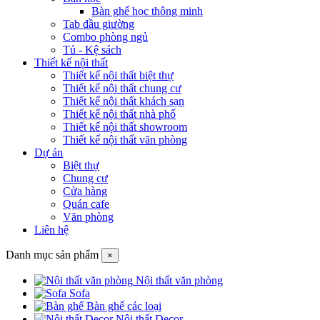
Bàn ghế học thông minh
Tab đầu giường
Combo phòng ngủ
Tủ - Kệ sách
Thiết kế nội thất
Thiết kế nội thất biệt thự
Thiết kế nội thất chung cư
Thiết kế nội thất khách sạn
Thiết kế nội thất nhà phố
Thiết kế nội thất showroom
Thiết kế nội thất văn phòng
Dự án
Biệt thự
Chung cư
Cửa hàng
Quán cafe
Văn phòng
Liên hệ
Danh mục sản phẩm
×
Nội thất văn phòng
Sofa
Bàn ghế các loại
Nội thất Decor