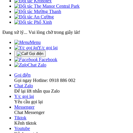
Đang xử lý... Vui lòng chờ trong giây lát!
Menu
Y/c gọi lại
Gọi điện
Facebook
Chat Zalo
Gọi điện
Gọi ngay Hotline: 0918 886 002
Chat Zalo
Để lại lời nhắn qua Zalo
Y/c gọi lại
Yêu cầu gọi lại
Messenger
Chat Messenger
Tiktok
Kênh tiktok
Youtube