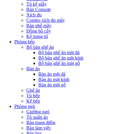
Tủ kệ giầy
Bàn Console
Xích đu
Combo xích đu mây
Bàn ghế mây
Đồng hồ cây
Kệ trang trí
Phòng bếp
Bộ bàn ghế ăn
Bộ bàn ghế ăn mặt đá
Bộ bàn ghế ăn mặt kính
Bộ bàn ghế ăn mặt gỗ
Bàn ăn
Bàn ăn mặt đá
Bàn ăn mặt kính
Bàn ăn mặt gỗ
Ghế ăn
Tủ bếp
Kệ bếp
Phòng ngủ
Giường ngủ
Tủ quần áo
Bàn trang điểm
Bàn làm việc
Bàn học