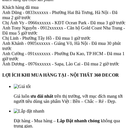
Khách hàng đã mua
Anh Dũng - 0833xxxxxx
-
Phường Hai Bà Trưng, Hà Nội - Đã
mua 2 giờ trước
Chị Ánh Vy - 0966xxxxxx
-
KĐT Ocean Park - Đã mua 3 giờ trước
Anh Tony Nguyễn - 0912xxxxxx
-
Căn hộ Gold Coast Nha Trang -
Đã mua 5 giờ trước
Chị Linh
-
Phường Tây Hồ - Đã mua 1 giờ trước
Anh Khánh - 0905xxxxxx
-
Giảng Võ, Hà Nội - Đã mua 30 phút
trước
Anh Cường - 091xxxxxxx
-
Phường Đa Kao, TP HCM - Đã mua 1
giờ trước
Ánh Dương - 0976xxxxxx
-
Sapa, Lào Cai - Đã mua 2 giờ trước
LỢI ÍCH KHI MUA HÀNG TẠI - NỘI THẤT 360 DECOR
Giá luôn
ưu đãi nhất
trên thị trường, với mục đích mang tới
người tiêu dùng sản phẩm Việt : Bền – Chắc – Rẻ - Đẹp.
Đặt hàng - Mua hàng –
Lắp Đặt nhanh chóng
không qua
trung gian.