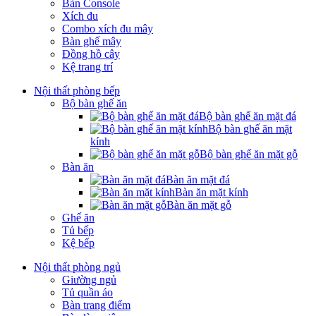
Bàn Console
Xích đu
Combo xích đu mây
Bàn ghế mây
Đồng hồ cây
Kệ trang trí
Nội thất phòng bếp
Bộ bàn ghế ăn
Bộ bàn ghế ăn mặt đá
Bộ bàn ghế ăn mặt
kính
Bộ bàn ghế ăn mặt gỗ
Bàn ăn
Bàn ăn mặt đá
Bàn ăn mặt kính
Bàn ăn mặt gỗ
Ghế ăn
Tủ bếp
Kệ bếp
Nội thất phòng ngủ
Giường ngủ
Tủ quần áo
Bàn trang điểm