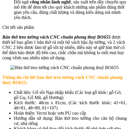
Đội ngũ
công nhân lành nghề
, sản xuất trên dây chuyền quy
mô lớn để đem tới cho quý khách những sản phẩm đúng thời
gian yêu câu, đúng chất lượng và đúng kiểu dáng mà mình
yêu thích.
Chi tiết sản phẩm
Bàn thờ treo tường vách CNC chuẩn phong thuỷ BO655
được
thiết kế bao gồm 1 bàn thờ và một bộ vách hậu ốp tường, và 2 vách
CNC 2 bên được làm từ gỗ sồi tự nhiên, điều này sẽ giữ bàn thờ có
thể đảm bảo được độ bền cao, chắc chắn mà không lo mối mọt hay
cong vênh sau nhiều năm sử dụng.
Thông tin chi tiết b
àn thờ treo tường vách CNC chuẩn phong
thuỷ BO655
:
Chất liệu: Gỗ sồi Nga nhập khẩu (Các loại gỗ khác: gỗ Gõ,
gỗ Gụ, Gỗ Mít, gỗ Hương)
Kích thước: 48cm x 81cm, (Các kích thước khác: 41×61,
48×81, 48×89, 61×107)
Hoàn thiện: Vecni hoặc sơn PU cao cấp
Hướng dẫn sử dụng: Bàn thờ treo tường cho căn hộ chung
cư, nhà riêng
Khách hàng có thể thay đổi kích thước để phù hợp với nhu