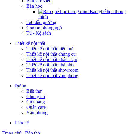
Bàn làm việc
Bàn học
Bàn ghế học thông
minh
Tab đầu giường
Combo phòng ngủ
Tủ - Kệ sách
Thiết kế nội thất
Thiết kế nội thất biệt thự
Thiết kế nội thất chung cư
Thiết kế nội thất khách sạn
Thiết kế nội thất nhà phố
Thiết kế nội thất showroom
Thiết kế nội thất văn phòng
Dự án
Biệt thự
Chung cư
Cửa hàng
Quán cafe
Văn phòng
Liên hệ
Trang chủ
Bàn thờ