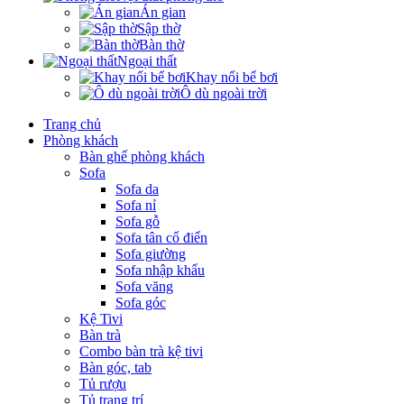
Án gian
Sập thờ
Bàn thờ
Ngoại thất
Khay nổi bể bơi
Ô dù ngoài trời
Trang chủ
Phòng khách
Bàn ghế phòng khách
Sofa
Sofa da
Sofa nỉ
Sofa gỗ
Sofa tân cổ điển
Sofa giường
Sofa nhập khẩu
Sofa văng
Sofa góc
Kệ Tivi
Bàn trà
Combo bàn trà kệ tivi
Bàn góc, tab
Tủ rượu
Tủ trang trí