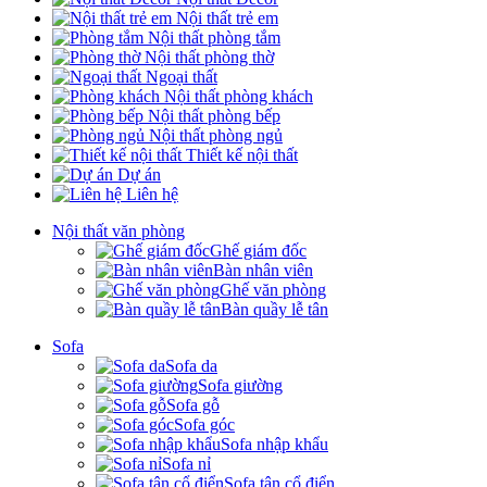
Nội thất trẻ em
Nội thất phòng tắm
Nội thất phòng thờ
Ngoại thất
Nội thất phòng khách
Nội thất phòng bếp
Nội thất phòng ngủ
Thiết kế nội thất
Dự án
Liên hệ
Nội thất văn phòng
Ghế giám đốc
Bàn nhân viên
Ghế văn phòng
Bàn quầy lễ tân
Sofa
Sofa da
Sofa giường
Sofa gỗ
Sofa góc
Sofa nhập khẩu
Sofa nỉ
Sofa tân cổ điển