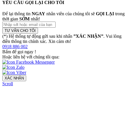
YÊU CẦU GỌI LẠI CHO TÔI
Để lại thông tin
NGAY
nhân viên của chúng tôi sẽ
GỌI LẠI
trong
thời gian
SỚM
nhất!
TƯ VẤN CHO TÔI
(*) Hệ thống tự động gửi sau khi nhấn
”XÁC NHẬN”
. Vui lòng
điền thông tin chính xác. Xin cảm ơn!
0918 886 002
Bấm để gọi ngay
!
Hoặc liên hệ với chúng tôi qua:
XÁC NHẬN
Scroll