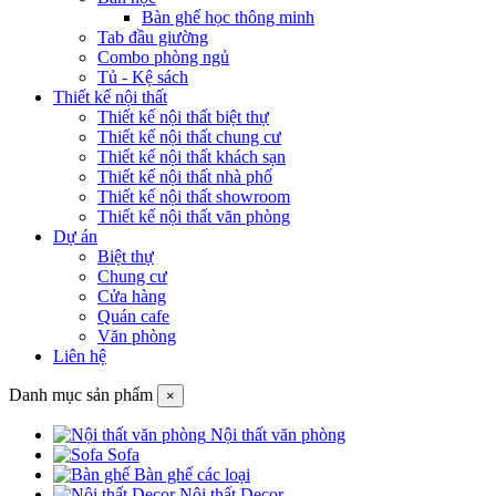
Bàn ghế học thông minh
Tab đầu giường
Combo phòng ngủ
Tủ - Kệ sách
Thiết kế nội thất
Thiết kế nội thất biệt thự
Thiết kế nội thất chung cư
Thiết kế nội thất khách sạn
Thiết kế nội thất nhà phố
Thiết kế nội thất showroom
Thiết kế nội thất văn phòng
Dự án
Biệt thự
Chung cư
Cửa hàng
Quán cafe
Văn phòng
Liên hệ
Danh mục sản phẩm
×
Nội thất văn phòng
Sofa
Bàn ghế các loại
Nội thất Decor