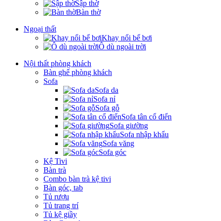
Sập thờ
Bàn thờ
Ngoại thất
Khay nổi bể bơi
Ô dù ngoài trời
Nội thất phòng khách
Bàn ghế phòng khách
Sofa
Sofa da
Sofa nỉ
Sofa gỗ
Sofa tân cổ điển
Sofa giường
Sofa nhập khẩu
Sofa văng
Sofa góc
Kệ Tivi
Bàn trà
Combo bàn trà kệ tivi
Bàn góc, tab
Tủ rượu
Tủ trang trí
Tủ kệ giầy