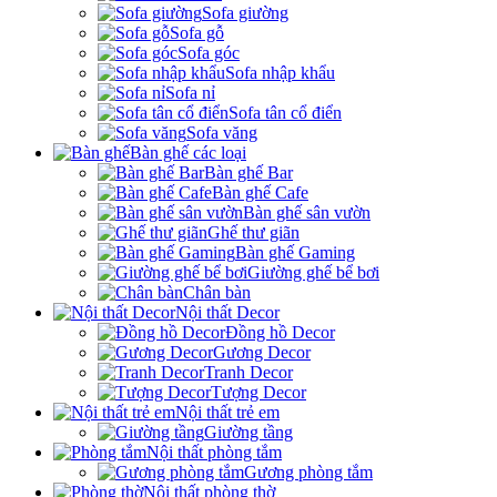
Sofa giường
Sofa gỗ
Sofa góc
Sofa nhập khẩu
Sofa nỉ
Sofa tân cổ điển
Sofa văng
Bàn ghế các loại
Bàn ghế Bar
Bàn ghế Cafe
Bàn ghế sân vườn
Ghế thư giãn
Bàn ghế Gaming
Giường ghế bể bơi
Chân bàn
Nội thất Decor
Đồng hồ Decor
Gương Decor
Tranh Decor
Tượng Decor
Nội thất trẻ em
Giường tầng
Nội thất phòng tắm
Gương phòng tắm
Nội thất phòng thờ