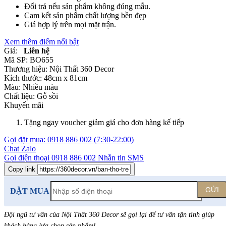
Đổi trả nếu sản phẩm không đúng mẫu.
Cam kết sản phẩm chất lượng bền đẹp
Giá hợp lý trên mọi mặt trận.
Xem thêm điểm nổi bật
Giá:
Liên hệ
Mã SP:
BO655
Thương hiệu:
Nội Thất 360 Decor
Kích thước:
48cm x 81cm
Màu:
Nhiều màu
Chất liệu:
Gỗ sồi
Khuyến mãi
Tặng ngay voucher giảm giá cho đơn hàng kế tiếp
Gọi đặt mua:
0918 886 002
(7:30-22:00)
Chat Zalo
Gọi điện thoại
0918 886 002
Nhắn tin SMS
Copy link
GỬI
ĐẶT MUA
Đội ngũ tư vấn của Nội Thất 360 Decor sẽ gọi lại để tư vấn tận tình giúp
khách hàng lựa chọn sản phẩm
!