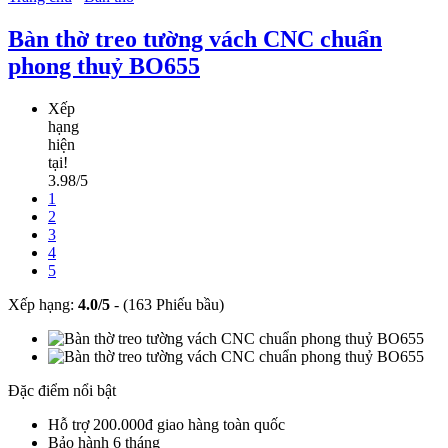
Bàn thờ treo tường vách CNC chuẩn
phong thuỷ BO655
Xếp
hạng
hiện
tại!
3.98/5
1
2
3
4
5
Xếp hạng:
4.0
/
5
-
(163 Phiếu bầu)
Đặc điểm nổi bật
Hỗ trợ 200.000đ giao hàng toàn quốc
Bảo hành 6 tháng