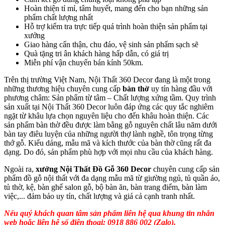
Hoàn thiện tỉ mỉ, tâm huyết, mang đến cho bạn những sản
phẩm chất lượng nhất
Hỗ trợ kiểm tra trực tiếp quá trình hoàn thiện sản phẩm tại
xưởng
Giao hàng cẩn thận, chu đáo, vệ sinh sản phẩm sạch sẽ
Quà tặng tri ân khách hàng hấp dẫn, có giá trị
Miễn phí vận chuyển bán kính 50km.
Trên thị trường Việt Nam, Nội Thất 360 Decor đang là một trong
những thương hiệu chuyên cung cấp
bàn thờ
uy tín hàng đầu với
phương châm: Sản phẩm từ tâm – Chất lượng xứng tầm. Quy trình
sản xuất tại Nội Thất 360 Decor luôn đáp ứng các quy tắc nghiêm
ngặt từ khâu lựa chọn nguyên liệu cho đến khâu hoàn thiện. Các
sản phẩm bàn thờ đều được làm bằng gỗ nguyên chất lâu năm dưới
bàn tay điêu luyện của những người thợ lành nghề, tôn trọng từng
thớ gỗ. Kiểu dáng, mẫu mã và kích thước của bàn thờ cũng rất đa
dạng. Do đó, sản phẩm phù hợp với mọi nhu cầu của khách hàng.
Ngoài ra,
xưởng Nội Thất Đồ Gỗ 360 Decor
chuyên cung cấp sản
phẩm đồ gỗ nội thất với đa dạng mẫu mã từ giường ngủ, tủ quần áo,
tủ thờ, kệ, bàn ghế salon gỗ, bộ bàn ăn, bàn trang điểm, bàn làm
việc,... đảm bảo uy tín, chất lượng và giá cả cạnh tranh nhất.
Nếu quý khách quan tâm sản phẩm liên hệ qua khung tin nhắn
web hoặc liên hệ số điện thoại: 0918 886 002 (Zalo).