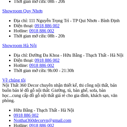
Thời gian mở cửa
: 08h - 20h
Showroom Quy Nhơn
Địa chỉ
: 111 Nguyễn Trọng Trì - TP Qui Nhơn - Bình Định
Điện thoại
:
0918 886 002
Hotline
:
0918 886 002
Thời gian mở cửa
: 08h - 20h
Showroom Hà Nội
Địa chỉ
: Đường Đa Khoa - Hữu Bằng - Thạch Thất - Hà Nội
Điện thoại
:
0918 886 002
Hotline
:
0918 886 002
Thời gian mở cửa
: 9h:00 - 21:30h
Về chúng tôi
Nội Thất 360 Decor chuyên nhận thiết kế, thi công nội thất, bán
buôn bán lẻ đồ gỗ nội thất: Giường, tủ, bàn ghế, sofa, bàn
học...cung cấp đồ gỗ nội thất giá rẻ cho gia đình, khách sạn, văn
phòng.
Hữu Bằng - Thạch Thất - Hà Nội
0918 886 002
Noithat360decorvn@gmail.com
Hotline:
0918 886 002