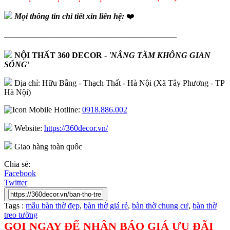
Mọi thông tin chi tiết xin liên hệ:
❤️
—————————————————————
NỘI THẤT 360 DECOR
-
'NÂNG TẦM KHÔNG GIAN
SỐNG'
Địa chỉ: Hữu Bằng - Thạch Thất - Hà Nội (Xã Tây Phương - TP
Hà Nội)
Hotline:
0918.886.002
Website:
https://360decor.vn/
Giao hàng toàn quốc
Chia sẻ:
Facebook
Twitter
Tags :
mẫu bàn thờ đẹp
,
bàn thờ giá rẻ
,
bàn thờ chung cư
,
bàn thờ
treo tường
GỌI NGAY ĐỂ NHẬN BÁO GIÁ ƯU ĐÃI