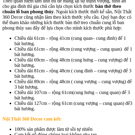
Theo quan niệm tâm linh thì để mang lại sự thịnh vượng, bình an
cho gia đình thì gia chủ cần lựa chọn kích thước
bàn thờ theo
chuẩn lỗ ban phong thủy
. Ngoài kích thước thiết kế sẵn, Nội Thất
360 Decor cũng nhận làm theo kích thước yêu cầu. Quý bạn đọc có
thể tham khảo những kích thước bàn thờ treo chuẩn cung lỗ ban
phong thủy sau đây để lựa chọn cho mình kích thước phù hợp:
Chiều dài 61cm – rộng 41cm (cung quan– cung đinh) để 1
bát hương.
Chiều dài 61cm – rộng 48cm (cung vượng – cung quan) để 1
bát hương.
Chiều dài 69cm – rộng 48cm (cung hưng – cung vượng) để 1
bát hương.
Chiều dài 81cm – rộng 48cm ( cung đinh – cung vượng) để 3
bát hương.
Chiều dài 89cm – rộng 48cm ( cung vượng – cung vượng) để
3 bát hương.
Chiều dài 107cm – rộng 61cm(cung hưng – cung quan) để 3
bát hương.
Chiều dài 127cm – rộng 61cm (cung vượng – cung quan) để3
bát hương.
Nội Thất 360 Decor cam kết:
100% sản phẩm được làm từ sồi tự nhiên
Cam kết gỗ đúng chủng loại không pha tạp