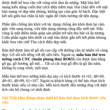
được thiết kế hoa văn với vòng tròn tâm ấn tượng. Mặt bàn thờ
mang kiểu dáng cuốn thư cách điệu mềm mại. Hai chân liền với mặt
bàn mang vẻ đẹp nhẹ nhàng, không tạo cảm giác bí bách. Đặc biệt
kết nối giữa hai chân là hộc ngăn để chứa hương rất tiện dụng.
Phần tấm chống ám khói vơi tác dụng chống ám khói đem lại cảm
giác vừa sang trọng, vừa tiện dụng nhưng cũng đầy mới mẻ. Đây
cũng là một điểm nhấn giúp sản phẩm trở nên thu hút và ấn tượng.
Giữa phần ngăn bên dưới và mặt bàn được gắn kết bởi phần khung
khắc hoa văn chữ Thọ cách điệu đẹp mắt.
Bàn thờ được làm từ gỗ sồi cao cấp với đường vân tự nhiên vô cùng
đẹp. Gỗ sồi nổi tiếng với độ siêu bền. Ngoài ra,
mẫu b
àn thờ treo
tường vách CNC chuẩn phong thuỷ BO655
còn được làm bằng
gỗ gụ, gỗ hương, gỗ mít… Tất cả các loại gỗ đều là gỗ lâu năm,
không bị cong vênh, mối mọt.
Mẫu bàn thờ treo tường hiện đại này có kích thước 41×61, 48×69,
48×81, 48×89, 61×107. Ngoài ra khách hàng có thể lựa chọn kích
thước khác nếu có nhu cầu. Mỗi kích thước đều tương ứng với diện
tích căn hộ chung cư nhất định.
Nội Thất Hũu Bằng nhận thiết kế bàn thờ theo kích thước yêu
cầu: