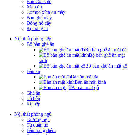
Bàn Console
Xích đu
Combo xích đu mây
Bàn ghế mây
Đồng hồ cây
Kệ trang trí
Nội thất phòng bếp
Bộ bàn ghế ăn
Bộ bàn ghế ăn mặt đá
Bộ bàn ghế ăn mặt
kính
Bộ bàn ghế ăn mặt gỗ
Bàn ăn
Bàn ăn mặt đá
Bàn ăn mặt kính
Bàn ăn mặt gỗ
Ghế ăn
Tủ bếp
Kệ bếp
Nội thất phòng ngủ
Giường ngủ
Tủ quần áo
Bàn trang điểm