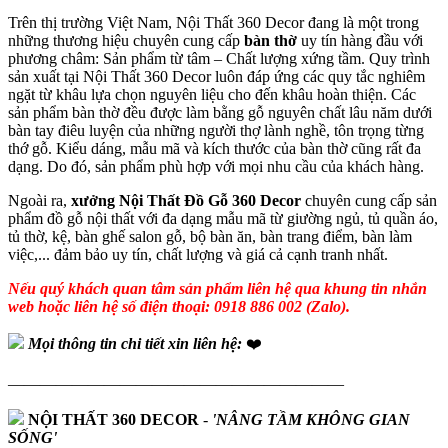
Trên thị trường Việt Nam, Nội Thất 360 Decor đang là một trong
những thương hiệu chuyên cung cấp
bàn thờ
uy tín hàng đầu với
phương châm: Sản phẩm từ tâm – Chất lượng xứng tầm. Quy trình
sản xuất tại Nội Thất 360 Decor luôn đáp ứng các quy tắc nghiêm
ngặt từ khâu lựa chọn nguyên liệu cho đến khâu hoàn thiện. Các
sản phẩm bàn thờ đều được làm bằng gỗ nguyên chất lâu năm dưới
bàn tay điêu luyện của những người thợ lành nghề, tôn trọng từng
thớ gỗ. Kiểu dáng, mẫu mã và kích thước của bàn thờ cũng rất đa
dạng. Do đó, sản phẩm phù hợp với mọi nhu cầu của khách hàng.
Ngoài ra,
xưởng Nội Thất Đồ Gỗ 360 Decor
chuyên cung cấp sản
phẩm đồ gỗ nội thất với đa dạng mẫu mã từ giường ngủ, tủ quần áo,
tủ thờ, kệ, bàn ghế salon gỗ, bộ bàn ăn, bàn trang điểm, bàn làm
việc,... đảm bảo uy tín, chất lượng và giá cả cạnh tranh nhất.
Nếu quý khách quan tâm sản phẩm liên hệ qua khung tin nhắn
web hoặc liên hệ số điện thoại: 0918 886 002 (Zalo).
Mọi thông tin chi tiết xin liên hệ:
❤️
—————————————————————
NỘI THẤT 360 DECOR
-
'NÂNG TẦM KHÔNG GIAN
SỐNG'