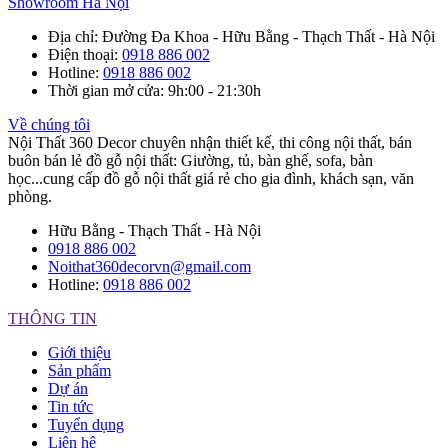
Showroom Hà Nội
Địa chỉ
: Đường Đa Khoa - Hữu Bằng - Thạch Thất - Hà Nội
Điện thoại
:
0918 886 002
Hotline
:
0918 886 002
Thời gian mở cửa
: 9h:00 - 21:30h
Về chúng tôi
Nội Thất 360 Decor chuyên nhận thiết kế, thi công nội thất, bán
buôn bán lẻ đồ gỗ nội thất: Giường, tủ, bàn ghế, sofa, bàn
học...cung cấp đồ gỗ nội thất giá rẻ cho gia đình, khách sạn, văn
phòng.
Hữu Bằng - Thạch Thất - Hà Nội
0918 886 002
Noithat360decorvn@gmail.com
Hotline:
0918 886 002
THÔNG TIN
Giới thiệu
Sản phẩm
Dự án
Tin tức
Tuyển dụng
Liên hệ