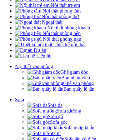
Nội thất trẻ em
Nội thất phòng tắm
Nội thất phòng thờ
Ngoại thất
Nội thất phòng khách
Nội thất phòng bếp
Nội thất phòng ngủ
Thiết kế nội thất
Dự án
Liên hệ
Nội thất văn phòng
Ghế giám đốc
Bàn nhân viên
Ghế văn phòng
Bàn quầy lễ tân
Sofa
Sofa da
Sofa giường
Sofa gỗ
Sofa góc
Sofa nhập khẩu
Sofa nỉ
Sofa tân cổ điển