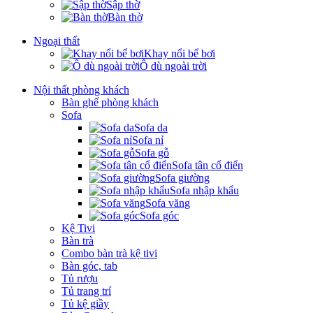
Sập thờ
Bàn thờ
Ngoại thất
Khay nổi bể bơi
Ô dù ngoài trời
Nội thất phòng khách
Bàn ghế phòng khách
Sofa
Sofa da
Sofa nỉ
Sofa gỗ
Sofa tân cổ điển
Sofa giường
Sofa nhập khẩu
Sofa văng
Sofa góc
Kệ Tivi
Bàn trà
Combo bàn trà kệ tivi
Bàn góc, tab
Tủ rượu
Tủ trang trí
Tủ kệ giầy