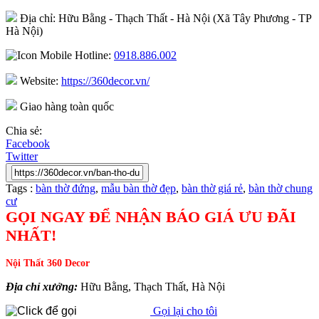
Địa chỉ: Hữu Bằng - Thạch Thất - Hà Nội (Xã Tây Phương - TP
Hà Nội)
Hotline:
0918.886.002
Website:
https://360decor.vn/
Giao hàng toàn quốc
Chia sẻ:
Facebook
Twitter
Tags :
bàn thờ đứng
,
mẫu bàn thờ đẹp
,
bàn thờ giá rẻ
,
bàn thờ chung
cư
GỌI NGAY ĐỂ NHẬN BÁO GIÁ ƯU ĐÃI
NHẤT!
Nội Thất 360 Decor
Địa chỉ xưởng:
Hữu Bằng, Thạch Thất, Hà Nội
Gọi lại cho tôi