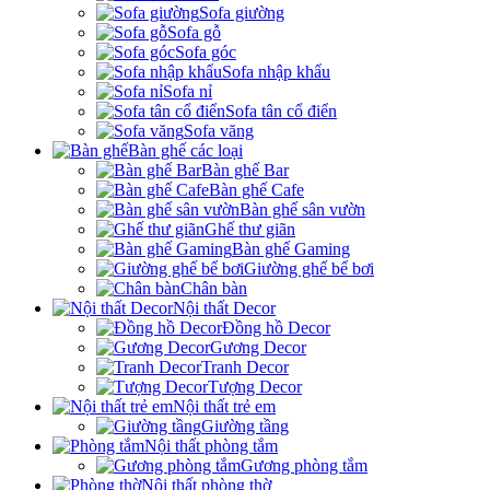
Sofa giường
Sofa gỗ
Sofa góc
Sofa nhập khẩu
Sofa nỉ
Sofa tân cổ điển
Sofa văng
Bàn ghế các loại
Bàn ghế Bar
Bàn ghế Cafe
Bàn ghế sân vườn
Ghế thư giãn
Bàn ghế Gaming
Giường ghế bể bơi
Chân bàn
Nội thất Decor
Đồng hồ Decor
Gương Decor
Tranh Decor
Tượng Decor
Nội thất trẻ em
Giường tầng
Nội thất phòng tắm
Gương phòng tắm
Nội thất phòng thờ