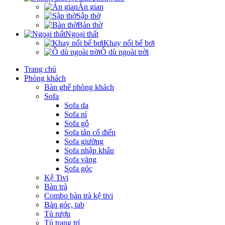
Án gian
Sập thờ
Bàn thờ
Ngoại thất
Khay nổi bể bơi
Ô dù ngoài trời
Trang chủ
Phòng khách
Bàn ghế phòng khách
Sofa
Sofa da
Sofa nỉ
Sofa gỗ
Sofa tân cổ điển
Sofa giường
Sofa nhập khẩu
Sofa văng
Sofa góc
Kệ Tivi
Bàn trà
Combo bàn trà kệ tivi
Bàn góc, tab
Tủ rượu
Tủ trang trí