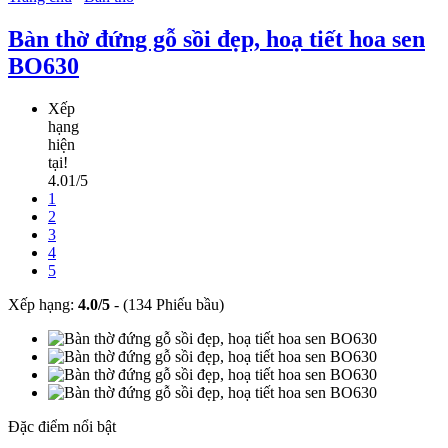
Bàn thờ đứng gỗ sồi đẹp, hoạ tiết hoa sen
BO630
Xếp
hạng
hiện
tại!
4.01/5
1
2
3
4
5
Xếp hạng:
4.0
/
5
-
(134 Phiếu bầu)
Đặc điểm nổi bật