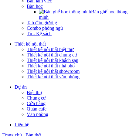
Bàn làm việc
Bàn học
Bàn ghế học thông
minh
Tab đầu giường
Combo phòng ngủ
Tủ - Kệ sách
Thiết kế nội thất
Thiết kế nội thất biệt thự
Thiết kế nội thất chung cư
Thiết kế nội thất khách sạn
Thiết kế nội thất nhà phố
Thiết kế nội thất showroom
Thiết kế nội thất văn phòng
Dự án
Biệt thự
Chung cư
Cửa hàng
Quán cafe
Văn phòng
Liên hệ
Trang chủ
Bàn thờ