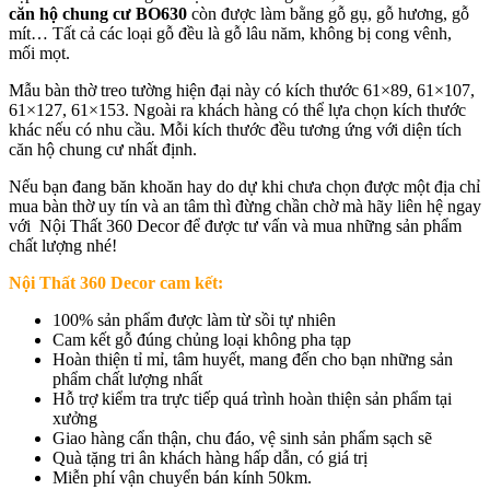
căn hộ chung cư BO630
còn được làm bằng gỗ gụ, gỗ hương, gỗ
mít… Tất cả các loại gỗ đều là gỗ lâu năm, không bị cong vênh,
mối mọt.
Mẫu bàn thờ treo tường hiện đại này có kích thước 61×89, 61×107,
61×127, 61×153. Ngoài ra khách hàng có thể lựa chọn kích thước
khác nếu có nhu cầu. Mỗi kích thước đều tương ứng với diện tích
căn hộ chung cư nhất định.
Nếu bạn đang băn khoăn hay do dự khi chưa chọn được một địa chỉ
mua bàn thờ uy tín và an tâm thì đừng chần chờ mà hãy liên hệ ngay
với Nội Thất 360 Decor để được tư vấn và mua những sản phẩm
chất lượng nhé!
Nội Thất 360 Decor cam kết:
100% sản phẩm được làm từ sồi tự nhiên
Cam kết gỗ đúng chủng loại không pha tạp
Hoàn thiện tỉ mỉ, tâm huyết, mang đến cho bạn những sản
phẩm chất lượng nhất
Hỗ trợ kiểm tra trực tiếp quá trình hoàn thiện sản phẩm tại
xưởng
Giao hàng cẩn thận, chu đáo, vệ sinh sản phẩm sạch sẽ
Quà tặng tri ân khách hàng hấp dẫn, có giá trị
Miễn phí vận chuyển bán kính 50km.