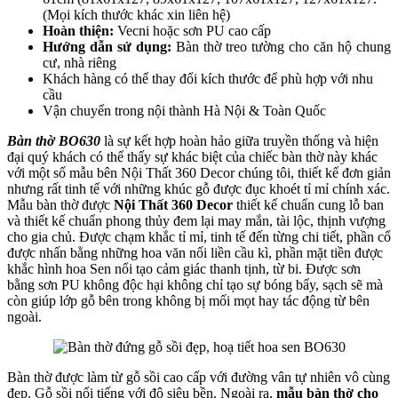
(Mọi kích thước khác xin liên hệ)
Hoàn thiện:
Vecni hoặc sơn PU cao cấp
Hướng dẫn sử dụng:
Bàn thờ treo tường cho căn hộ chung
cư, nhà riêng
Khách hàng có thể thay đổi kích thước để phù hợp với nhu
cầu
Vận chuyển trong nội thành Hà Nội & Toàn Quốc
Bàn thờ BO630
là sự kết hợp hoàn hảo giữa truyền thống và hiện
đại quý khách có thể thấy sự khác biệt của chiếc bàn thờ này khác
với một số mẫu bên Nội Thất 360 Decor chúng tôi, thiết kế đơn giản
nhưng rất tinh tế với những khúc gỗ được đục khoét tỉ mỉ chính xác.
Mẫu bàn thờ được
Nội Thất 360 Decor
thiết kế chuẩn cung lỗ ban
và thiết kế chuẩn phong thủy đem lại may mắn, tài lộc, thịnh vượng
cho gia chủ. Được chạm khắc tỉ mỉ, tinh tế đến từng chi tiết, phần cổ
được nhấn bằng những hoa văn nối liền cầu kì, phần mặt tiền được
khắc hình hoa Sen nổi tạo cảm giác thanh tịnh, từ bi. Được sơn
bằng sơn PU không độc hại không chỉ tạo sự bóng bẩy, sạch sẽ mà
còn giúp lớp gỗ bên trong không bị mối mọt hay tác động từ bên
ngoài.
Bàn thờ được làm từ gỗ sồi cao cấp với đường vân tự nhiên vô cùng
đẹp. Gỗ sồi nổi tiếng với độ siêu bền. Ngoài ra,
mẫu b
àn thờ cho