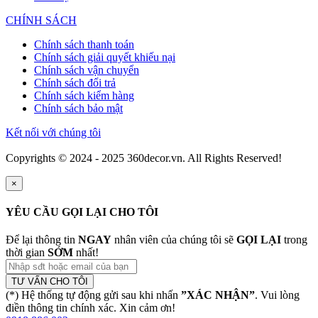
CHÍNH SÁCH
Chính sách thanh toán
Chính sách giải quyết khiếu nại
Chính sách vận chuyển
Chính sách đổi trả
Chính sách kiểm hàng
Chính sách bảo mật
Kết nối với chúng tôi
Copyrights © 2024 - 2025 360decor.vn. All Rights Reserved!
×
YÊU CẦU GỌI LẠI CHO TÔI
Để lại thông tin
NGAY
nhân viên của chúng tôi sẽ
GỌI LẠI
trong
thời gian
SỚM
nhất!
TƯ VẤN CHO TÔI
(*) Hệ thống tự động gửi sau khi nhấn
”XÁC NHẬN”
. Vui lòng
điền thông tin chính xác. Xin cảm ơn!