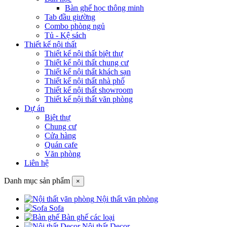
Bàn ghế học thông minh
Tab đầu giường
Combo phòng ngủ
Tủ - Kệ sách
Thiết kế nội thất
Thiết kế nội thất biệt thự
Thiết kế nội thất chung cư
Thiết kế nội thất khách sạn
Thiết kế nội thất nhà phố
Thiết kế nội thất showroom
Thiết kế nội thất văn phòng
Dự án
Biệt thự
Chung cư
Cửa hàng
Quán cafe
Văn phòng
Liên hệ
Danh mục sản phẩm
×
Nội thất văn phòng
Sofa
Bàn ghế các loại
Nội thất Decor