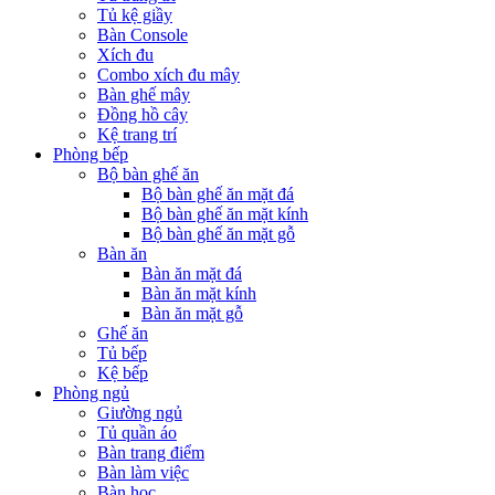
Tủ kệ giầy
Bàn Console
Xích đu
Combo xích đu mây
Bàn ghế mây
Đồng hồ cây
Kệ trang trí
Phòng bếp
Bộ bàn ghế ăn
Bộ bàn ghế ăn mặt đá
Bộ bàn ghế ăn mặt kính
Bộ bàn ghế ăn mặt gỗ
Bàn ăn
Bàn ăn mặt đá
Bàn ăn mặt kính
Bàn ăn mặt gỗ
Ghế ăn
Tủ bếp
Kệ bếp
Phòng ngủ
Giường ngủ
Tủ quần áo
Bàn trang điểm
Bàn làm việc
Bàn học