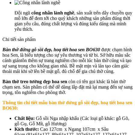
Đội ngũ
công nhân lành nghề
, sản xuất trên dây chuyền quy
mô lớn để đem tới cho quý khách những sản phẩm đúng thời
gian yêu câu, đúng chất lượng và đúng kiểu dáng mà mình
yêu thích.
Chi tiết sản phẩm
Bàn thờ đứng gỗ sồi đẹp, hoạ tiết hoa sen BO630
được chạm hình
hoa Sen, là biểu tượng cho sự yêu thương và từ bi. Sở hữu màu sắc
cánh giántôn thêm sự trang nghiêm cho mỗi lúc bàn thờ cúng và tạo
sự sang trọng cho không gian nhà. Bề mặt mịn và lán tạo cảm giác
thoải mái khi sờ lên bề mặt gỗ, đủ chổ để gia chủ thờ cúng.
Bàn thờ treo tường đẹp hoa sen
còn có tên gọi khác là bàn thờ
chạm sen. Sản phẩm có thể dễ dàng lắp đặt mà lại mang đến sự sang
trọng, tôn nghiêm cho phòng thờ.
Thông tin chi tiết mẫu b
àn thờ đứng gỗ sồi đẹp, hoạ tiết hoa sen
BO630
:
Chất liệu:
Gỗ sồi Nga nhập khẩu (Các loại gỗ khác: gỗ Gõ,
gỗ Gụ, Gỗ Mít, gỗ Hương)
Kích thước:
Cao 127cm x Ngang 107cm x Sâu
61cm (81x61x127, 89x61x127, 107x61x127, 127x61x127.