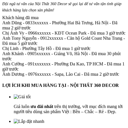
Đội ngũ tư vấn của Nội Thất 360 Decor sẽ gọi lại để tư vấn tận tình giúp
khách hàng lựa chọn sản phẩm
!
Khách hàng đã mua
Anh Dũng - 0833xxxxxx
-
Phường Hai Bà Trưng, Hà Nội - Đã
mua 2 giờ trước
Chị Ánh Vy - 0966xxxxxx
-
KĐT Ocean Park - Đã mua 3 giờ trước
Anh Tony Nguyễn - 0912xxxxxx
-
Căn hộ Gold Coast Nha Trang -
Đã mua 5 giờ trước
Chị Linh
-
Phường Tây Hồ - Đã mua 1 giờ trước
Anh Khánh - 0905xxxxxx
-
Giảng Võ, Hà Nội - Đã mua 30 phút
trước
Anh Cường - 091xxxxxxx
-
Phường Đa Kao, TP HCM - Đã mua 1
giờ trước
Ánh Dương - 0976xxxxxx
-
Sapa, Lào Cai - Đã mua 2 giờ trước
LỢI ÍCH KHI MUA HÀNG TẠI - NỘI THẤT 360 DECOR
Giá luôn
ưu đãi nhất
trên thị trường, với mục đích mang tới
người tiêu dùng sản phẩm Việt : Bền – Chắc – Rẻ - Đẹp.