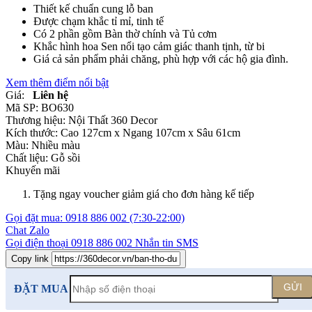
Thiết kế chuẩn cung lỗ ban
Được chạm khắc tỉ mỉ, tinh tế
Có 2 phần gồm Bàn thờ chính và Tủ cơm
Khắc hình hoa Sen nổi tạo cảm giác thanh tịnh, từ bi
Giá cả sản phẩm phải chăng, phù hợp với các hộ gia đình.
Xem thêm điểm nổi bật
Giá:
Liên hệ
Mã SP:
BO630
Thương hiệu:
Nội Thất 360 Decor
Kích thước:
Cao 127cm x Ngang 107cm x Sâu 61cm
Màu:
Nhiều màu
Chất liệu:
Gỗ sồi
Khuyến mãi
Tặng ngay voucher giảm giá cho đơn hàng kế tiếp
Gọi đặt mua:
0918 886 002
(7:30-22:00)
Chat Zalo
Gọi điện thoại
0918 886 002
Nhắn tin SMS
Copy link
GỬI
ĐẶT MUA