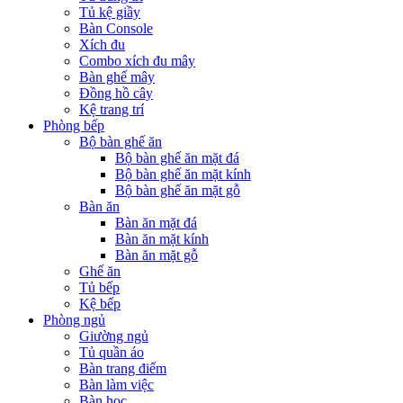
Tủ kệ giầy
Bàn Console
Xích đu
Combo xích đu mây
Bàn ghế mây
Đồng hồ cây
Kệ trang trí
Phòng bếp
Bộ bàn ghế ăn
Bộ bàn ghế ăn mặt đá
Bộ bàn ghế ăn mặt kính
Bộ bàn ghế ăn mặt gỗ
Bàn ăn
Bàn ăn mặt đá
Bàn ăn mặt kính
Bàn ăn mặt gỗ
Ghế ăn
Tủ bếp
Kệ bếp
Phòng ngủ
Giường ngủ
Tủ quần áo
Bàn trang điểm
Bàn làm việc
Bàn học