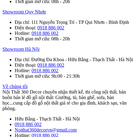
Thời gian mở cửa
: 08h - 20h
Showroom Quy Nhơn
Địa chỉ
: 111 Nguyễn Trọng Trì - TP Qui Nhơn - Bình Định
Điện thoại
:
0918 886 002
Hotline
:
0918 886 002
Thời gian mở cửa
: 08h - 20h
Showroom Hà Nội
Địa chỉ
: Đường Đa Khoa - Hữu Bằng - Thạch Thất - Hà Nội
Điện thoại
:
0918 886 002
Hotline
:
0918 886 002
Thời gian mở cửa
: 9h:00 - 21:30h
Về chúng tôi
Nội Thất 360 Decor chuyên nhận thiết kế, thi công nội thất, bán
buôn bán lẻ đồ gỗ nội thất: Giường, tủ, bàn ghế, sofa, bàn
học...cung cấp đồ gỗ nội thất giá rẻ cho gia đình, khách sạn, văn
phòng.
Hữu Bằng - Thạch Thất - Hà Nội
0918 886 002
Noithat360decorvn@gmail.com
Hotline:
0918 886 002