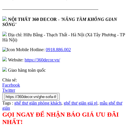
—————————————————————
NỘI THẤT 360 DECOR
-
'NÂNG TẦM KHÔNG GIAN
SỐNG'
Địa chỉ: Hữu Bằng - Thạch Thất - Hà Nội (Xã Tây Phương - TP
Hà Nội)
Hotline:
0918.886.002
Website:
https://360decor.vn/
Giao hàng toàn quốc
Chia sẻ:
Facebook
Twitter
Tags :
ghế thư giãn phòng khách
,
ghế thư giãn giá rẻ
,
mẫu ghế thư
giãn
GỌI NGAY ĐỂ NHẬN BÁO GIÁ ƯU ĐÃI
NHẤT!