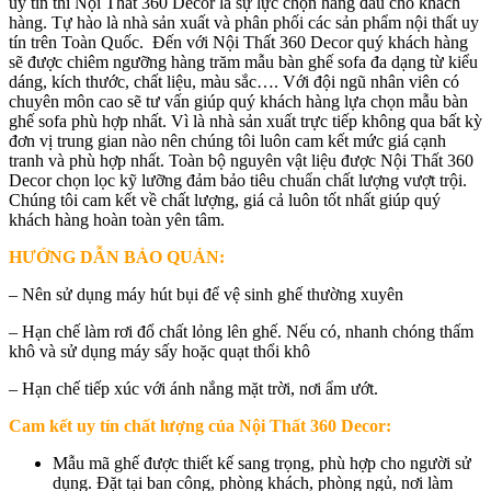
uy tín thì Nội Thất 360 Decor là sự lực chọn hàng đầu cho khách
hàng. Tự hào là nhà sản xuất và phân phối các sản phẩm nội thất uy
tín trên Toàn Quốc. Đến với Nội Thất 360 Decor quý khách hàng
sẽ được chiêm ngưỡng hàng trăm mẫu bàn ghế sofa đa dạng từ kiểu
dáng, kích thước, chất liệu, màu sắc…. Với đội ngũ nhân viên có
chuyên môn cao sẽ tư vấn giúp quý khách hàng lựa chọn mẫu bàn
ghế sofa phù hợp nhất. Vì là nhà sản xuất trực tiếp không qua bất kỳ
đơn vị trung gian nào nên chúng tôi luôn cam kết mức giá cạnh
tranh và phù hợp nhất. Toàn bộ nguyên vật liệu được Nội Thất 360
Decor chọn lọc kỹ lưỡng đảm bảo tiêu chuẩn chất lượng vượt trội.
Chúng tôi cam kết về chất lượng, giá cả luôn tốt nhất giúp quý
khách hàng hoàn toàn yên tâm.
HƯỚNG DẪN BẢO QUẢN:
– Nên sử dụng máy hút bụi để vệ sinh ghế thường xuyên
– Hạn chế làm rơi đổ chất lỏng lên ghế. Nếu có, nhanh chóng thấm
khô và sử dụng máy sấy hoặc quạt thổi khô
– Hạn chế tiếp xúc với ánh nắng mặt trời, nơi ẩm ướt.
Cam kết uy tín chất lượng của Nội Thất 360 Decor:
Mẫu mã ghế được thiết kế sang trọng, phù hợp cho người sử
dụng. Đặt tại ban công, phòng khách, phòng ngủ, nơi làm