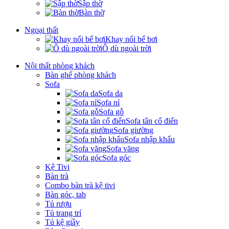
Sập thờ
Bàn thờ
Ngoại thất
Khay nổi bể bơi
Ô dù ngoài trời
Nội thất phòng khách
Bàn ghế phòng khách
Sofa
Sofa da
Sofa nỉ
Sofa gỗ
Sofa tân cổ điển
Sofa giường
Sofa nhập khẩu
Sofa văng
Sofa góc
Kệ Tivi
Bàn trà
Combo bàn trà kệ tivi
Bàn góc, tab
Tủ rượu
Tủ trang trí
Tủ kệ giầy