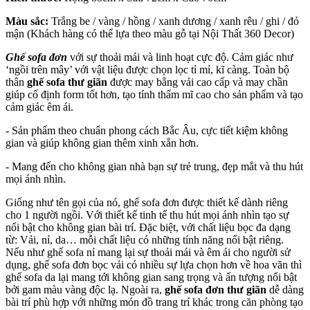
Màu sắc:
Trắng be / vàng / hồng / xanh dương / xanh rêu / ghi / đỏ
mận
(Khách hàng có thể lựa theo màu gỗ tại Nội Thất 360 Decor)
Ghế sofa đơn
với sự thoải mái và linh hoạt cực độ. Cảm giác như
‘ngồi trên mây’ với vật liệu được chọn lọc tỉ mỉ, kĩ càng. Toàn bộ
thân
ghế sofa thư giãn
được may bằng vải cao cấp và may chần
giúp cố định form tốt hơn, tạo tính thẩm mĩ cao cho sản phẩm và tạo
cảm giác êm ái.
- Sản phẩm theo chuẩn phong cách Bắc Âu, cực tiết kiệm không
gian và giúp không gian thêm xinh xắn hơn.
- Mang đến cho không gian nhà bạn sự trẻ trung, đẹp mắt và thu hút
mọi ánh nhìn.
Giống như tên gọi của nó, ghế sofa đơn được thiết kế dành riêng
cho 1 người ngồi. Với thiết kế tinh tế thu hút mọi ánh nhìn tạo sự
nổi bật cho không gian bài trí. Đặc biệt, với chất liệu bọc đa dạng
từ: Vải, nỉ, da… mỗi chất liệu có những tính năng nổi bật riêng.
Nếu như ghế sofa nỉ mang lại sự thoải mái và êm ái cho người sử
dụng, ghế sofa đơn bọc vải có nhiều sự lựa chọn hơn về hoa văn thì
ghế sofa da lại mang tới không gian sang trọng và ấn tượng nổi bật
bởi gam màu vàng độc lạ. Ngoài ra,
ghế sofa đơn thư giãn
dễ dàng
bài trí phù hợp với những món đồ trang trí khác trong căn phòng tạo