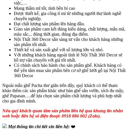
việc,…
Mang thẩm mĩ tốt, tính bền bỉ cao
Được thiết kế, gia công tỉ mỉ từ những người thợ lành nghề
chuyên nghiệp.
Đạt chất lượng sản phẩm lên hàng đầu.
Giao sản phẩm cam kết đúng kiểu dáng, chất lượng, mẫu mã,
màu sắc,.. đúng thời gian, đúng địa điểm.
Nội Thất 360 Decor sẵn sàng tư vấn cho khách hàng những
sản phẩm tốt nhất.
Thiết kế và sản xuất ghế với số lượng lớn và nhỏ.
Với những khách hàng ngoài tỉnh lẻ Nội Thất 360 Decor sẽ
hỗ trợ vận chuyển với giá tốt nhất.
Có chính sách bảo hành cho sản phẩm ghế. Khách hàng có
thể yên tâm mua sản phẩm bên cơ sở ghế lười gỗ tại Nội Thất
360 Decor
Ngoài mẫu ghế Pacha thư giãn trên đây, quý khách có thể tham
khảo thêm các sản phẩm khác như bàn ghế sân vườn, xích đu mây,
ghế Papasan….để lựa chọn sản phẩm chất lượng và phù hợp nhất
cho gia đình mình.
Nếu quý khách quan tâm sản phẩm liên hệ qua khung tin nhắn
web hoặc liên hệ số điện thoại: 0918 886 002 (Zalo).
Mọi thông tin chi tiết xin liên hệ:
❤️