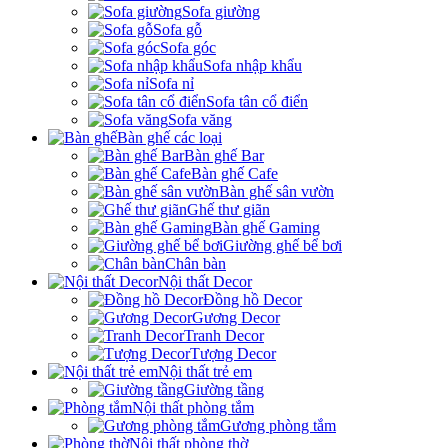
Sofa giường
Sofa gỗ
Sofa góc
Sofa nhập khẩu
Sofa nỉ
Sofa tân cổ điển
Sofa văng
Bàn ghế các loại
Bàn ghế Bar
Bàn ghế Cafe
Bàn ghế sân vườn
Ghế thư giãn
Bàn ghế Gaming
Giường ghế bể bơi
Chân bàn
Nội thất Decor
Đồng hồ Decor
Gương Decor
Tranh Decor
Tượng Decor
Nội thất trẻ em
Giường tầng
Nội thất phòng tắm
Gương phòng tắm
Nội thất phòng thờ