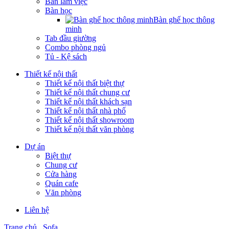
Bàn làm việc
Bàn học
Bàn ghế học thông
minh
Tab đầu giường
Combo phòng ngủ
Tủ - Kệ sách
Thiết kế nội thất
Thiết kế nội thất biệt thự
Thiết kế nội thất chung cư
Thiết kế nội thất khách sạn
Thiết kế nội thất nhà phố
Thiết kế nội thất showroom
Thiết kế nội thất văn phòng
Dự án
Biệt thự
Chung cư
Cửa hàng
Quán cafe
Văn phòng
Liên hệ
Trang chủ
Sofa