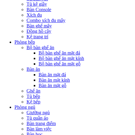
Tủ kệ giầy
Bàn Console
Xích đu
Combo xích đu mây
Bàn ghế mây
Đồng hồ cây
Kệ trang trí
Phòng bếp
Bộ bàn ghế ăn
Bộ bàn ghế ăn mặt đá
Bộ bàn ghế ăn mặt kính
Bộ bàn ghế ăn mặt gỗ
Bàn ăn
Bàn ăn mặt đá
Bàn ăn mặt kính
Bàn ăn mặt gỗ
Ghế ăn
Tủ bếp
Kệ bếp
Phòng ngủ
Giường ngủ
Tủ quần áo
Bàn trang điểm
Bàn làm việc
Bàn học