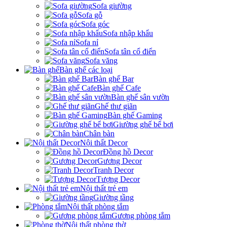
Sofa giường
Sofa gỗ
Sofa góc
Sofa nhập khẩu
Sofa nỉ
Sofa tân cổ điển
Sofa văng
Bàn ghế các loại
Bàn ghế Bar
Bàn ghế Cafe
Bàn ghế sân vườn
Ghế thư giãn
Bàn ghế Gaming
Giường ghế bể bơi
Chân bàn
Nội thất Decor
Đồng hồ Decor
Gương Decor
Tranh Decor
Tượng Decor
Nội thất trẻ em
Giường tầng
Nội thất phòng tắm
Gương phòng tắm
Nội thất phòng thờ