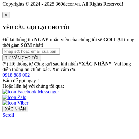
Copyrights © 2024 - 2025 360decor.vn. All Rights Reserved!
×
YÊU CẦU GỌI LẠI CHO TÔI
Để lại thông tin
NGAY
nhân viên của chúng tôi sẽ
GỌI LẠI
trong
thời gian
SỚM
nhất!
TƯ VẤN CHO TÔI
(*) Hệ thống tự động gửi sau khi nhấn
”XÁC NHẬN”
. Vui lòng
điền thông tin chính xác. Xin cảm ơn!
0918 886 002
Bấm để gọi ngay
!
Hoặc liên hệ với chúng tôi qua:
XÁC NHẬN
Scroll