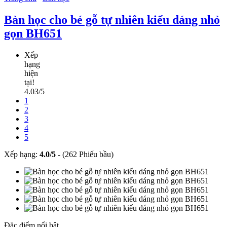
Bàn học cho bé gỗ tự nhiên kiểu dáng nhỏ
gọn BH651
Xếp
hạng
hiện
tại!
4.03/5
1
2
3
4
5
Xếp hạng:
4.0
/
5
-
(262 Phiếu bầu)
Đặc điểm nổi bật