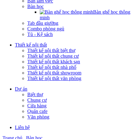
Bàn làm việc
Bàn học
Bàn ghế học thông
minh
Tab đầu giường
Combo phòng ngủ
Tủ - Kệ sách
Thiết kế nội thất
Thiết kế nội thất biệt thự
Thiết kế nội thất chung cư
Thiết kế nội thất khách sạn
Thiết kế nội thất nhà phố
Thiết kế nội thất showroom
Thiết kế nội thất văn phòng
Dự án
Biệt thự
Chung cư
Cửa hàng
Quán cafe
Văn phòng
Liên hệ
Trang chủ
Bàn học