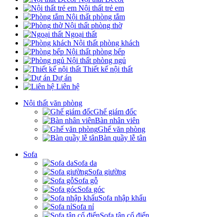
Nội thất trẻ em
Nội thất phòng tắm
Nội thất phòng thờ
Ngoại thất
Nội thất phòng khách
Nội thất phòng bếp
Nội thất phòng ngủ
Thiết kế nội thất
Dự án
Liên hệ
Nội thất văn phòng
Ghế giám đốc
Bàn nhân viên
Ghế văn phòng
Bàn quầy lễ tân
Sofa
Sofa da
Sofa giường
Sofa gỗ
Sofa góc
Sofa nhập khẩu
Sofa nỉ
Sofa tân cổ điển