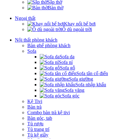
Sập thờ
Bàn thờ
Ngoại thất
Khay nổi bể bơi
Ô dù ngoài trời
Nội thất phòng khách
Bàn ghế phòng khách
Sofa
Sofa da
Sofa nỉ
Sofa gỗ
Sofa tân cổ điển
Sofa giường
Sofa nhập khẩu
Sofa văng
Sofa góc
Kệ Tivi
Bàn trà
Combo bàn trà kệ tivi
Bàn góc, tab
Tủ rượu
Tủ trang trí
Tủ kệ giầy