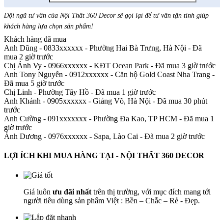
Đội ngũ tư vấn của Nội Thất 360 Decor sẽ gọi lại để tư vấn tận tình giúp
khách hàng lựa chọn sản phẩm
!
Khách hàng đã mua
Anh Dũng - 0833xxxxxx
-
Phường Hai Bà Trưng, Hà Nội - Đã
mua 2 giờ trước
Chị Ánh Vy - 0966xxxxxx
-
KĐT Ocean Park - Đã mua 3 giờ trước
Anh Tony Nguyễn - 0912xxxxxx
-
Căn hộ Gold Coast Nha Trang -
Đã mua 5 giờ trước
Chị Linh
-
Phường Tây Hồ - Đã mua 1 giờ trước
Anh Khánh - 0905xxxxxx
-
Giảng Võ, Hà Nội - Đã mua 30 phút
trước
Anh Cường - 091xxxxxxx
-
Phường Đa Kao, TP HCM - Đã mua 1
giờ trước
Ánh Dương - 0976xxxxxx
-
Sapa, Lào Cai - Đã mua 2 giờ trước
LỢI ÍCH KHI MUA HÀNG TẠI - NỘI THẤT 360 DECOR
Giá luôn
ưu đãi nhất
trên thị trường, với mục đích mang tới
người tiêu dùng sản phẩm Việt : Bền – Chắc – Rẻ - Đẹp.