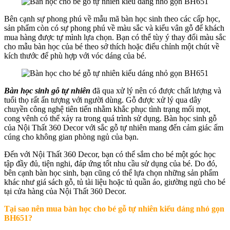
Bên cạnh sự phong phú về mẫu mã bàn học sinh theo các cấp học,
sản phẩm còn có sự phong phú về màu sắc và kiểu vân gỗ để khách
mua hàng được tự mình lựa chọn. Bạn có thể tùy ý thay đổi màu sắc
cho mẫu bàn học của bé theo sở thích hoặc điểu chỉnh một chút về
kích thước để phù hợp với vóc dáng của bé.
Bàn học sinh gỗ tự nhiên
đã qua xử lý nên có được chất lượng và
tuổi thọ rất ấn tượng với người dùng. Gỗ được xử lý qua dây
chuyền công nghệ tiên tiến nhằm khắc phục tình trạng mối mọt,
cong vênh có thể xảy ra trong quá trình sử dụng. Bàn học sinh gỗ
của Nội Thất 360 Decor với sắc gỗ tự nhiên mang đến cảm giác ấm
cúng cho không gian phòng ngủ của bạn.
Đến với Nội Thất 360 Decor, bạn có thể sắm cho bé một góc học
tập đầy đủ, tiện nghi, đáp ứng tốt nhu cầu sử dụng của bé. Do đó,
bên cạnh bàn học sinh, bạn cũng có thể lựa chọn những sản phẩm
khác như giá sách gỗ, tủ tài liệu hoặc tủ quần áo, giường ngủ cho bé
tại cửa hàng của Nội Thất 360 Decor.
Tại sao nên mua b
àn học cho bé gỗ tự nhiên kiểu dáng nhỏ gọn
BH651
?