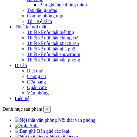
Bàn ghế học thông minh
Tab đầu giường
Combo phòng ngủ
Tủ - Kệ sách
Thiết kế nội thất
Thiết kế nội thất biệt thự
Thiết kế nội thất chung cư
Thiết kế nội thất khách sạn
Thiết kế nội thất nhà phố
Thiết kế nội thất showroom
Thiết kế nội thất văn phòng
Dự án
Biệt thự
Chung cư
Cửa hàng
Quán cafe
Văn phòng
Liên hệ
Danh mục sản phẩm
×
Nội thất văn phòng
Sofa
Bàn ghế các loại
Nội thất Decor