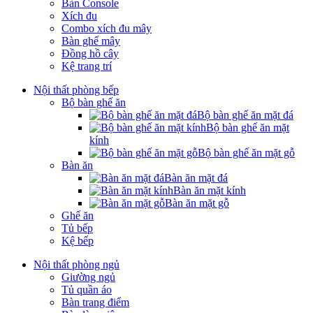
Bàn Console
Xích đu
Combo xích đu mây
Bàn ghế mây
Đồng hồ cây
Kệ trang trí
Nội thất phòng bếp
Bộ bàn ghế ăn
Bộ bàn ghế ăn mặt đá
Bộ bàn ghế ăn mặt
kính
Bộ bàn ghế ăn mặt gỗ
Bàn ăn
Bàn ăn mặt đá
Bàn ăn mặt kính
Bàn ăn mặt gỗ
Ghế ăn
Tủ bếp
Kệ bếp
Nội thất phòng ngủ
Giường ngủ
Tủ quần áo
Bàn trang điểm