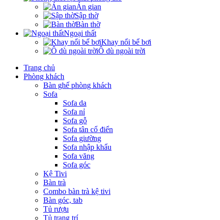
Án gian
Sập thờ
Bàn thờ
Ngoại thất
Khay nổi bể bơi
Ô dù ngoài trời
Trang chủ
Phòng khách
Bàn ghế phòng khách
Sofa
Sofa da
Sofa nỉ
Sofa gỗ
Sofa tân cổ điển
Sofa giường
Sofa nhập khẩu
Sofa văng
Sofa góc
Kệ Tivi
Bàn trà
Combo bàn trà kệ tivi
Bàn góc, tab
Tủ rượu
Tủ trang trí