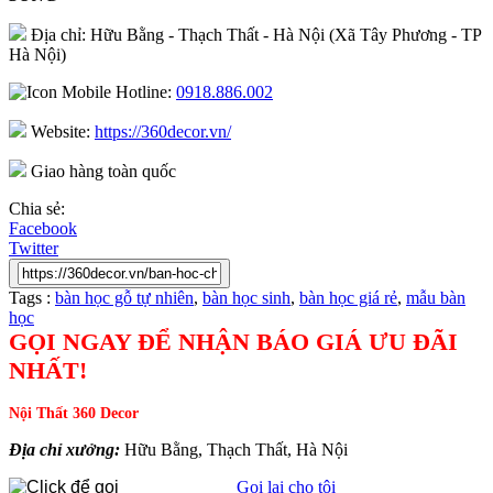
Địa chỉ: Hữu Bằng - Thạch Thất - Hà Nội (Xã Tây Phương - TP
Hà Nội)
Hotline:
0918.886.002
Website:
https://360decor.vn/
Giao hàng toàn quốc
Chia sẻ:
Facebook
Twitter
Tags :
bàn học gỗ tự nhiên
,
bàn học sinh
,
bàn học giá rẻ
,
mẫu bàn
học
GỌI NGAY ĐỂ NHẬN BÁO GIÁ ƯU ĐÃI
NHẤT!
Nội Thất 360 Decor
Địa chỉ xưởng:
Hữu Bằng, Thạch Thất, Hà Nội
Gọi lại cho tôi