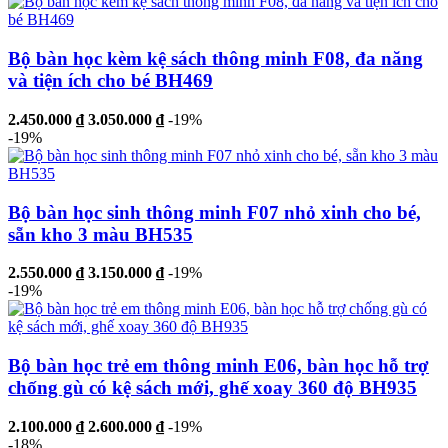
Bộ bàn học kèm kệ sách thông minh F08, đa năng
và tiện ích cho bé BH469
2.450.000 ₫
3.050.000 ₫
-19%
-19%
Bộ bàn học sinh thông minh F07 nhỏ xinh cho bé,
sẵn kho 3 màu BH535
2.550.000 ₫
3.150.000 ₫
-19%
-19%
Bộ bàn học trẻ em thông minh E06, bàn học hỗ trợ
chống gù có kệ sách mới, ghế xoay 360 độ BH935
2.100.000 ₫
2.600.000 ₫
-19%
-18%