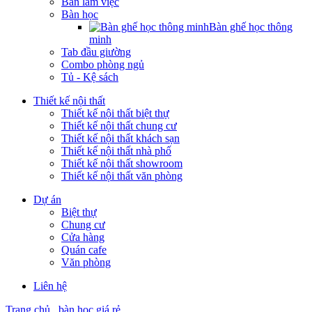
Bàn làm việc
Bàn học
Bàn ghế học thông
minh
Tab đầu giường
Combo phòng ngủ
Tủ - Kệ sách
Thiết kế nội thất
Thiết kế nội thất biệt thự
Thiết kế nội thất chung cư
Thiết kế nội thất khách sạn
Thiết kế nội thất nhà phố
Thiết kế nội thất showroom
Thiết kế nội thất văn phòng
Dự án
Biệt thự
Chung cư
Cửa hàng
Quán cafe
Văn phòng
Liên hệ
Trang chủ
bàn học giá rẻ