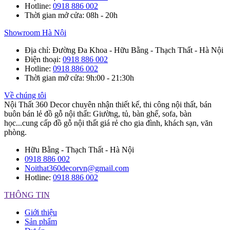
Hotline
:
0918 886 002
Thời gian mở cửa
: 08h - 20h
Showroom Hà Nội
Địa chỉ
: Đường Đa Khoa - Hữu Bằng - Thạch Thất - Hà Nội
Điện thoại
:
0918 886 002
Hotline
:
0918 886 002
Thời gian mở cửa
: 9h:00 - 21:30h
Về chúng tôi
Nội Thất 360 Decor chuyên nhận thiết kế, thi công nội thất, bán
buôn bán lẻ đồ gỗ nội thất: Giường, tủ, bàn ghế, sofa, bàn
học...cung cấp đồ gỗ nội thất giá rẻ cho gia đình, khách sạn, văn
phòng.
Hữu Bằng - Thạch Thất - Hà Nội
0918 886 002
Noithat360decorvn@gmail.com
Hotline:
0918 886 002
THÔNG TIN
Giới thiệu
Sản phẩm