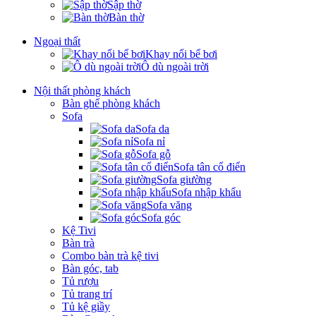
Sập thờ
Bàn thờ
Ngoại thất
Khay nổi bể bơi
Ô dù ngoài trời
Nội thất phòng khách
Bàn ghế phòng khách
Sofa
Sofa da
Sofa nỉ
Sofa gỗ
Sofa tân cổ điển
Sofa giường
Sofa nhập khẩu
Sofa văng
Sofa góc
Kệ Tivi
Bàn trà
Combo bàn trà kệ tivi
Bàn góc, tab
Tủ rượu
Tủ trang trí
Tủ kệ giầy