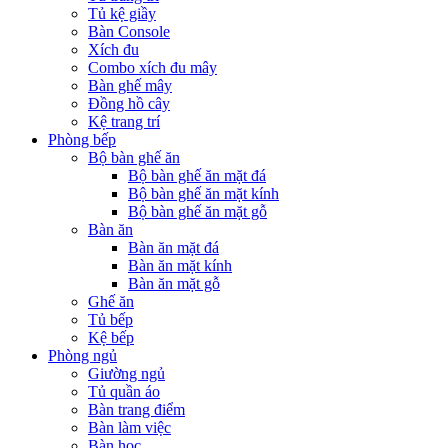
Tủ kệ giầy
Bàn Console
Xích đu
Combo xích đu mây
Bàn ghế mây
Đồng hồ cây
Kệ trang trí
Phòng bếp
Bộ bàn ghế ăn
Bộ bàn ghế ăn mặt đá
Bộ bàn ghế ăn mặt kính
Bộ bàn ghế ăn mặt gỗ
Bàn ăn
Bàn ăn mặt đá
Bàn ăn mặt kính
Bàn ăn mặt gỗ
Ghế ăn
Tủ bếp
Kệ bếp
Phòng ngủ
Giường ngủ
Tủ quần áo
Bàn trang điểm
Bàn làm việc
Bàn học