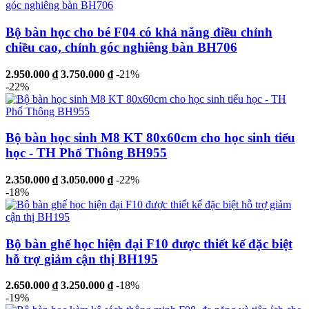
Bộ bàn học cho bé F04 có khả năng điều chỉnh
chiều cao, chỉnh góc nghiêng bàn BH706
2.950.000 ₫
3.750.000 ₫
-21%
-22%
Bộ bàn học sinh M8 KT 80x60cm cho học sinh tiểu
học - TH Phổ Thông BH955
2.350.000 ₫
3.050.000 ₫
-22%
-18%
Bộ bàn ghế học hiện đại F10 được thiết kế đặc biệt
hỗ trợ giảm cận thị BH195
2.650.000 ₫
3.250.000 ₫
-18%
-19%