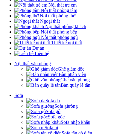
Nội thất trẻ em
Nội thất phòng tắm
Nội thất phòng thờ
Ngoại thất
Nội thất phòng khách
Nội thất phòng bếp
Nội thất phòng ngủ
Thiết kế nội thất
Dự án
Liên hệ
Nội thất văn phòng
Ghế giám đốc
Bàn nhân viên
Ghế văn phòng
Bàn quầy lễ tân
Sofa
Sofa da
Sofa giường
Sofa gỗ
Sofa góc
Sofa nhập khẩu
Sofa nỉ
Sofa tân cổ điển