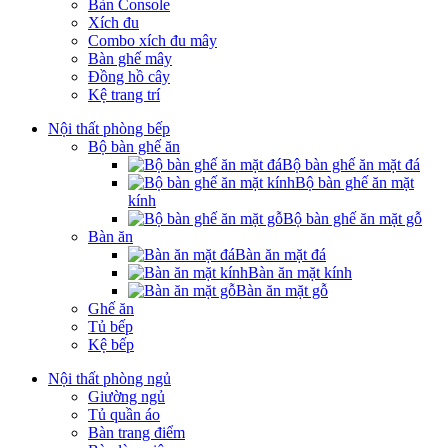
Bàn Console
Xích đu
Combo xích đu mây
Bàn ghế mây
Đồng hồ cây
Kệ trang trí
Nội thất phòng bếp
Bộ bàn ghế ăn
Bộ bàn ghế ăn mặt đá
Bộ bàn ghế ăn mặt
kính
Bộ bàn ghế ăn mặt gỗ
Bàn ăn
Bàn ăn mặt đá
Bàn ăn mặt kính
Bàn ăn mặt gỗ
Ghế ăn
Tủ bếp
Kệ bếp
Nội thất phòng ngủ
Giường ngủ
Tủ quần áo
Bàn trang điểm