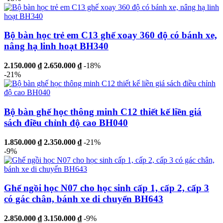
Bộ bàn học trẻ em C13 ghế xoay 360 độ có bánh xe,
nâng hạ linh hoạt BH340
2.150.000 ₫
2.650.000 ₫
-18%
-21%
Bộ bàn ghế học thông minh C12 thiết kế liền giá
sách điều chỉnh độ cao BH040
1.850.000 ₫
2.350.000 ₫
-21%
-9%
Ghế ngồi học N07 cho học sinh cấp 1, cấp 2, cấp 3
có gác chân, bánh xe di chuyển BH643
2.850.000 ₫
3.150.000 ₫
-9%