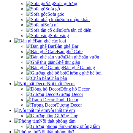
Sofa giường
Sofa gỗ
Sofa góc
Sofa nhập khẩu
Sofa nỉ
Sofa tân cổ điển
Sofa văng
Bàn ghế các loại
Bàn ghế Bar
Bàn ghế Cafe
Bàn ghế sân vườn
Ghế thư giãn
Bàn ghế Gaming
Giường ghế bể bơi
Chân bàn
Nội thất Decor
Đồng hồ Decor
Gương Decor
Tranh Decor
Tượng Decor
Nội thất trẻ em
Giường tầng
Nội thất phòng tắm
Gương phòng tắm
Nội thất phòng thờ