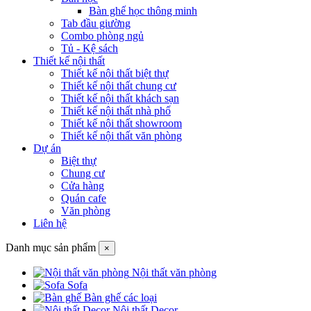
Bàn ghế học thông minh
Tab đầu giường
Combo phòng ngủ
Tủ - Kệ sách
Thiết kế nội thất
Thiết kế nội thất biệt thự
Thiết kế nội thất chung cư
Thiết kế nội thất khách sạn
Thiết kế nội thất nhà phố
Thiết kế nội thất showroom
Thiết kế nội thất văn phòng
Dự án
Biệt thự
Chung cư
Cửa hàng
Quán cafe
Văn phòng
Liên hệ
Danh mục sản phẩm
×
Nội thất văn phòng
Sofa
Bàn ghế các loại
Nội thất Decor