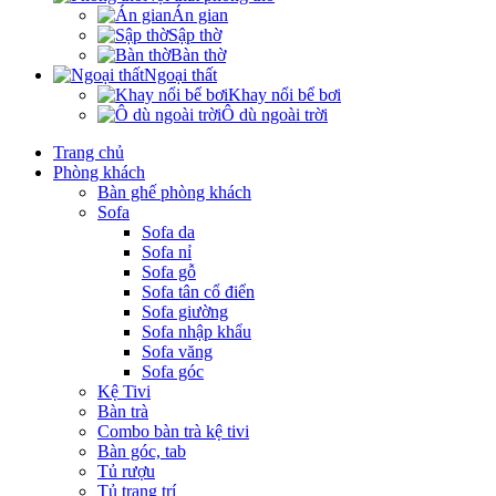
Án gian
Sập thờ
Bàn thờ
Ngoại thất
Khay nổi bể bơi
Ô dù ngoài trời
Trang chủ
Phòng khách
Bàn ghế phòng khách
Sofa
Sofa da
Sofa nỉ
Sofa gỗ
Sofa tân cổ điển
Sofa giường
Sofa nhập khẩu
Sofa văng
Sofa góc
Kệ Tivi
Bàn trà
Combo bàn trà kệ tivi
Bàn góc, tab
Tủ rượu
Tủ trang trí