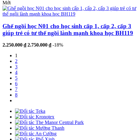
Mới
Ghế ngồi học N01 cho học sinh cấp 1, cấp 2, cấp 3
giúp trẻ có tư thế ngồi lành mạnh khoa học BH119
2.250.000 ₫
2.750.000 ₫
-18%
1
2
3
4
5
6
7
8