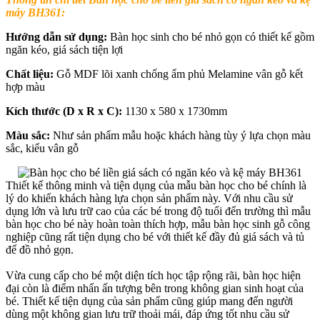
máy BH361:
Hướng dẫn sử dụng:
Bàn học sinh cho bé nhỏ gọn có thiết kế gồm
ngăn kéo, giá sách tiện lợi
Chất liệu:
Gỗ MDF lõi xanh chống ẩm phủ Melamine vân gỗ kết
hợp màu
Kích thước (D x R x C):
1130 x 580 x 1730mm
Màu sắc:
Như sản phẩm mẫu hoặc khách hàng tùy ý lựa chọn màu
sắc, kiểu vân gỗ
Thiết kế thông minh và tiện dụng của mẫu bàn học cho bé chính là
lý do khiến khách hàng lựa chọn sản phẩm này. Với nhu cầu sử
dụng lớn và lưu trữ cao của các bé trong độ tuổi đến trường thì mẫu
bàn học cho bé này hoàn toàn thích hợp, mẫu bàn học sinh gỗ công
nghiệp cũng rất tiện dụng cho bé với thiết kế đầy đủ giá sách và tủ
để đồ nhỏ gọn.
Vừa cung cấp cho bé một diện tích học tập rộng rãi, bàn học hiện
đại còn là điểm nhấn ấn tượng bên trong không gian sinh hoạt của
bé. Thiết kế tiện dụng của sản phẩm cũng giúp mang đến người
dùng một không gian lưu trữ thoải mái, đáp ứng tốt nhu cầu sử