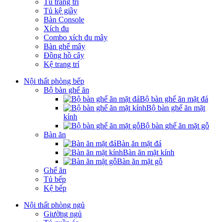
Tủ trang trí
Tủ kệ giầy
Bàn Console
Xích đu
Combo xích đu mây
Bàn ghế mây
Đồng hồ cây
Kệ trang trí
Nội thất phòng bếp
Bộ bàn ghế ăn
Bộ bàn ghế ăn mặt đá
Bộ bàn ghế ăn mặt
kính
Bộ bàn ghế ăn mặt gỗ
Bàn ăn
Bàn ăn mặt đá
Bàn ăn mặt kính
Bàn ăn mặt gỗ
Ghế ăn
Tủ bếp
Kệ bếp
Nội thất phòng ngủ
Giường ngủ