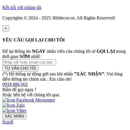
Kết nối với chúng tôi
Copyrights © 2024 - 2025 360decor.vn. All Rights Reserved!
×
YÊU CẦU GỌI LẠI CHO TÔI
Để lại thông tin
NGAY
nhân viên của chúng tôi sẽ
GỌI LẠI
trong
thời gian
SỚM
nhất!
TƯ VẤN CHO TÔI
(*) Hệ thống tự động gửi sau khi nhấn
”XÁC NHẬN”
. Vui lòng
điền thông tin chính xác. Xin cảm ơn!
0918 886 002
Bấm để gọi ngay
!
Hoặc liên hệ với chúng tôi qua:
XÁC NHẬN
Scroll