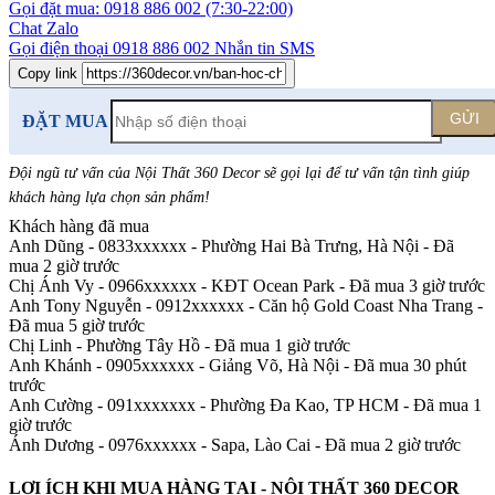
Gọi đặt mua:
0918 886 002
(7:30-22:00)
Chat Zalo
Gọi điện thoại
0918 886 002
Nhắn tin SMS
Copy link
GỬI
ĐẶT MUA
Đội ngũ tư vấn của Nội Thất 360 Decor sẽ gọi lại để tư vấn tận tình giúp
khách hàng lựa chọn sản phẩm
!
Khách hàng đã mua
Anh Dũng - 0833xxxxxx
-
Phường Hai Bà Trưng, Hà Nội - Đã
mua 2 giờ trước
Chị Ánh Vy - 0966xxxxxx
-
KĐT Ocean Park - Đã mua 3 giờ trước
Anh Tony Nguyễn - 0912xxxxxx
-
Căn hộ Gold Coast Nha Trang -
Đã mua 5 giờ trước
Chị Linh
-
Phường Tây Hồ - Đã mua 1 giờ trước
Anh Khánh - 0905xxxxxx
-
Giảng Võ, Hà Nội - Đã mua 30 phút
trước
Anh Cường - 091xxxxxxx
-
Phường Đa Kao, TP HCM - Đã mua 1
giờ trước
Ánh Dương - 0976xxxxxx
-
Sapa, Lào Cai - Đã mua 2 giờ trước
LỢI ÍCH KHI MUA HÀNG TẠI - NỘI THẤT 360 DECOR