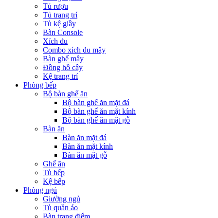
Tủ rượu
Tủ trang trí
Tủ kệ giầy
Bàn Console
Xích đu
Combo xích đu mây
Bàn ghế mây
Đồng hồ cây
Kệ trang trí
Phòng bếp
Bộ bàn ghế ăn
Bộ bàn ghế ăn mặt đá
Bộ bàn ghế ăn mặt kính
Bộ bàn ghế ăn mặt gỗ
Bàn ăn
Bàn ăn mặt đá
Bàn ăn mặt kính
Bàn ăn mặt gỗ
Ghế ăn
Tủ bếp
Kệ bếp
Phòng ngủ
Giường ngủ
Tủ quần áo
Bàn trang điểm