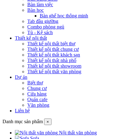
Bàn làm việc
Bàn học
Bàn ghế học thông minh
Tab đầu giường
Combo phòng ngủ
Tủ - Kệ sách
Thiết kế nội thất
Thiết kế nội thất biệt thự
Thiết kế nội thất chung cư
Thiết kế nội thất khách sạn
Thiết kế nội thất nhà phố
Thiết kế nội thất showroom
Thiết kế nội thất văn phòng
Dự án
Biệt thự
Chung cư
Cửa hàng
Quán cafe
Văn phòng
Liên hệ
Danh mục sản phẩm
×
Nội thất văn phòng
Sofa