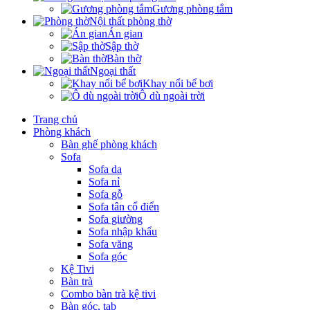
Gương phòng tắm
Nội thất phòng thờ
Án gian
Sập thờ
Bàn thờ
Ngoại thất
Khay nổi bể bơi
Ô dù ngoài trời
Trang chủ
Phòng khách
Bàn ghế phòng khách
Sofa
Sofa da
Sofa nỉ
Sofa gỗ
Sofa tân cổ điển
Sofa giường
Sofa nhập khẩu
Sofa văng
Sofa góc
Kệ Tivi
Bàn trà
Combo bàn trà kệ tivi
Bàn góc, tab