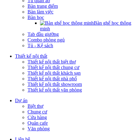
Tủ quần áo
Bàn trang điểm
Bàn làm việc
Bàn học
Bàn ghế học thông
minh
Tab đầu giường
Combo phòng ngủ
Tủ - Kệ sách
Thiết kế nội thất
Thiết kế nội thất biệt thự
Thiết kế nội thất chung cư
Thiết kế nội thất khách sạn
Thiết kế nội thất nhà phố
Thiết kế nội thất showroom
Thiết kế nội thất văn phòng
Dự án
Biệt thự
Chung cư
Cửa hàng
Quán cafe
Văn phòng
Liên hệ