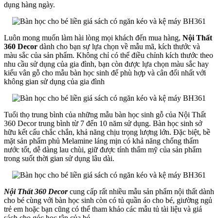
dụng hàng ngày.
Luôn mong muốn làm hài lòng mọi khách đến mua hàng,
Nội Thất
360 Decor
dành cho bạn sự lựa chọn về mẫu mã, kích thước và
màu sắc của sản phẩm. Không chỉ có thể điều chỉnh kích thước theo
nhu cầu sử dụng của gia đình, bạn còn được lựa chọn màu sắc hay
kiểu vân gỗ cho mẫu bàn học sinh để phù hợp và cân đối nhất với
không gian sử dụng của gia đình
Tuổi thọ trung bình của những mẫu bàn học sinh gỗ của Nội Thất
360 Decor trung bình từ 7 đến 10 năm sử dụng. Bàn học sinh sở
hữu kết cấu chắc chắn, khả năng chịu trọng lượng lớn. Đặc biệt, bề
mặt sản phẩm phủ Melamine láng mịn có khả năng chống thấm
nước tốt, dễ dàng lau chùi, giữ được tính thẩm mỹ của sản phẩm
trong suốt thời gian sử dụng lâu dài.
Nội Thất 360 Decor
cung cấp rất nhiều mẫu sản phẩm nội thất dành
cho bé cùng với bàn học sinh còn có tủ quần áo cho bé, giường ngủ
trẻ em hoặc bạn cũng có thể tham khảo các mẫu tủ tài liệu và giá
sách cho góc học tập của bé.