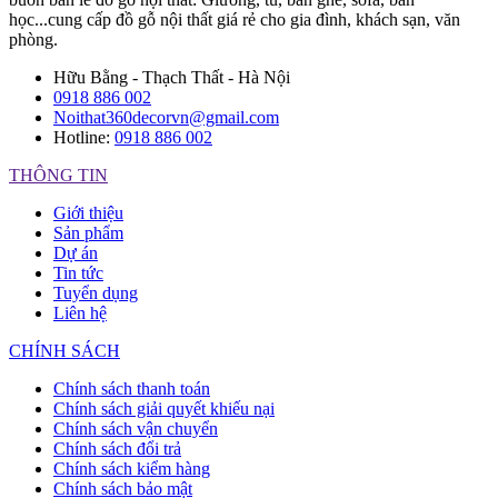
học...cung cấp đồ gỗ nội thất giá rẻ cho gia đình, khách sạn, văn
phòng.
Hữu Bằng - Thạch Thất - Hà Nội
0918 886 002
Noithat360decorvn@gmail.com
Hotline:
0918 886 002
THÔNG TIN
Giới thiệu
Sản phẩm
Dự án
Tin tức
Tuyển dụng
Liên hệ
CHÍNH SÁCH
Chính sách thanh toán
Chính sách giải quyết khiếu nại
Chính sách vận chuyển
Chính sách đổi trả
Chính sách kiểm hàng
Chính sách bảo mật