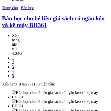
Trang chủ
Bàn học
Bàn học cho bé liền giá sách có ngăn kéo
và kệ máy BH361
Xếp
hạng
hiện
tại!
4.03/5
1
2
3
4
5
Xếp hạng:
4.0
/
5
-
(115 Phiếu bầu)