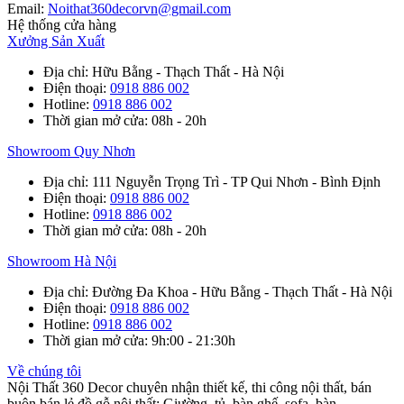
Email:
Noithat360decorvn@gmail.com
Hệ thống cửa hàng
Xưởng Sản Xuất
Địa chỉ
: Hữu Bằng - Thạch Thất - Hà Nội
Điện thoại
:
0918 886 002
Hotline
:
0918 886 002
Thời gian mở cửa
: 08h - 20h
Showroom Quy Nhơn
Địa chỉ
: 111 Nguyễn Trọng Trì - TP Qui Nhơn - Bình Định
Điện thoại
:
0918 886 002
Hotline
:
0918 886 002
Thời gian mở cửa
: 08h - 20h
Showroom Hà Nội
Địa chỉ
: Đường Đa Khoa - Hữu Bằng - Thạch Thất - Hà Nội
Điện thoại
:
0918 886 002
Hotline
:
0918 886 002
Thời gian mở cửa
: 9h:00 - 21:30h
Về chúng tôi
Nội Thất 360 Decor chuyên nhận thiết kế, thi công nội thất, bán
buôn bán lẻ đồ gỗ nội thất: Giường, tủ, bàn ghế, sofa, bàn