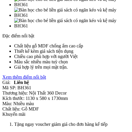
Đặc điểm nổi bật
Chất liệu gỗ MDF chống ẩm cao cấp
Thiết kế kèm giá sách tiện dụng
Chiều cao phù hợp với người Việt
Màu sắc nhiều màu tuỳ chọn
Giá hợp lý trên mọi mặt trận.
Xem thêm điểm nổi bật
Giá:
Liên hệ
Mã SP:
BH361
Thương hiệu:
Nội Thất 360 Decor
Kích thước:
1130 x 580 x 1730mm
Màu:
Nhiều màu
Chất liệu:
Gỗ MDF
Khuyến mãi
Tặng ngay voucher giảm giá cho đơn hàng kế tiếp