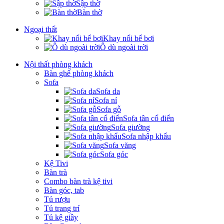
Sập thờ
Bàn thờ
Ngoại thất
Khay nổi bể bơi
Ô dù ngoài trời
Nội thất phòng khách
Bàn ghế phòng khách
Sofa
Sofa da
Sofa nỉ
Sofa gỗ
Sofa tân cổ điển
Sofa giường
Sofa nhập khẩu
Sofa văng
Sofa góc
Kệ Tivi
Bàn trà
Combo bàn trà kệ tivi
Bàn góc, tab
Tủ rượu
Tủ trang trí
Tủ kệ giầy