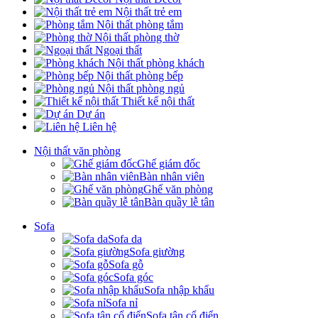
Nội thất trẻ em
Nội thất phòng tắm
Nội thất phòng thờ
Ngoại thất
Nội thất phòng khách
Nội thất phòng bếp
Nội thất phòng ngủ
Thiết kế nội thất
Dự án
Liên hệ
Nội thất văn phòng
Ghế giám đốc
Bàn nhân viên
Ghế văn phòng
Bàn quầy lễ tân
Sofa
Sofa da
Sofa giường
Sofa gỗ
Sofa góc
Sofa nhập khẩu
Sofa nỉ
Sofa tân cổ điển