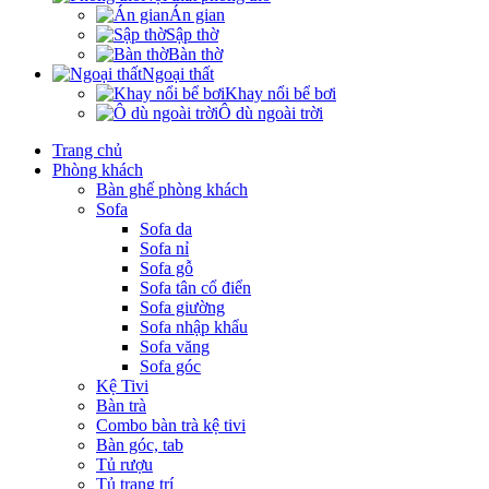
Án gian
Sập thờ
Bàn thờ
Ngoại thất
Khay nổi bể bơi
Ô dù ngoài trời
Trang chủ
Phòng khách
Bàn ghế phòng khách
Sofa
Sofa da
Sofa nỉ
Sofa gỗ
Sofa tân cổ điển
Sofa giường
Sofa nhập khẩu
Sofa văng
Sofa góc
Kệ Tivi
Bàn trà
Combo bàn trà kệ tivi
Bàn góc, tab
Tủ rượu
Tủ trang trí