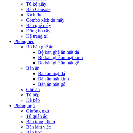
Tủ kệ giầy
Bàn Console
Xích đu
Combo xích đu mây
Bàn ghế mây
Đồng hồ cây
Kệ trang trí
Phòng bếp
Bộ bàn ghế ăn
Bộ bàn ghế ăn mặt đá
Bộ bàn ghế ăn mặt kính
Bộ bàn ghế ăn mặt gỗ
Bàn ăn
Bàn ăn mặt đá
Bàn ăn mặt kính
Bàn ăn mặt gỗ
Ghế ăn
Tủ bếp
Kệ bếp
Phòng ngủ
Giường ngủ
Tủ quần áo
Bàn trang điểm
Bàn làm việc
Bàn học