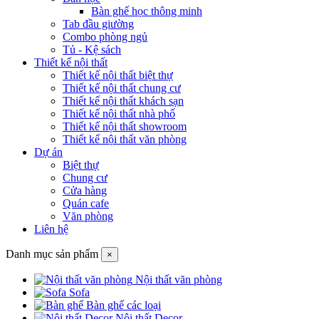
Bàn ghế học thông minh
Tab đầu giường
Combo phòng ngủ
Tủ - Kệ sách
Thiết kế nội thất
Thiết kế nội thất biệt thự
Thiết kế nội thất chung cư
Thiết kế nội thất khách sạn
Thiết kế nội thất nhà phố
Thiết kế nội thất showroom
Thiết kế nội thất văn phòng
Dự án
Biệt thự
Chung cư
Cửa hàng
Quán cafe
Văn phòng
Liên hệ
Danh mục sản phẩm
×
Nội thất văn phòng
Sofa
Bàn ghế các loại
Nội thất Decor