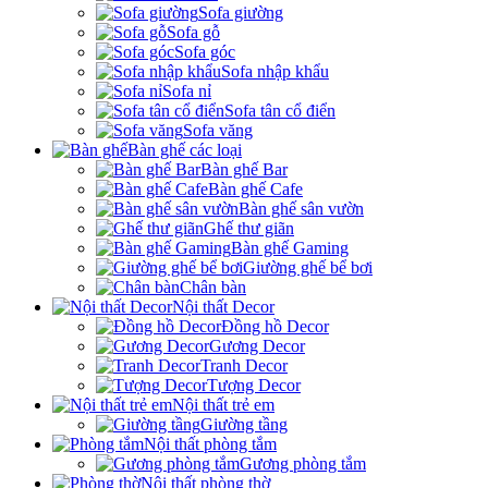
Sofa giường
Sofa gỗ
Sofa góc
Sofa nhập khẩu
Sofa nỉ
Sofa tân cổ điển
Sofa văng
Bàn ghế các loại
Bàn ghế Bar
Bàn ghế Cafe
Bàn ghế sân vườn
Ghế thư giãn
Bàn ghế Gaming
Giường ghế bể bơi
Chân bàn
Nội thất Decor
Đồng hồ Decor
Gương Decor
Tranh Decor
Tượng Decor
Nội thất trẻ em
Giường tầng
Nội thất phòng tắm
Gương phòng tắm
Nội thất phòng thờ