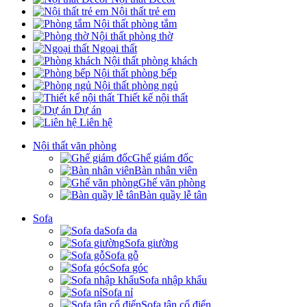
Nội thất trẻ em
Nội thất phòng tắm
Nội thất phòng thờ
Ngoại thất
Nội thất phòng khách
Nội thất phòng bếp
Nội thất phòng ngủ
Thiết kế nội thất
Dự án
Liên hệ
Nội thất văn phòng
Ghế giám đốc
Bàn nhân viên
Ghế văn phòng
Bàn quầy lễ tân
Sofa
Sofa da
Sofa giường
Sofa gỗ
Sofa góc
Sofa nhập khẩu
Sofa nỉ
Sofa tân cổ điển