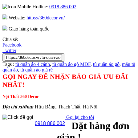
Hotline:
0918.886.002
Website:
https://360decor.vn/
Giao hàng toàn quốc
Chia sẻ:
Facebook
Twitter
Tags :
tủ quần áo 4 cánh
,
tủ quần áo gỗ MDF
,
tủ quần áo gỗ
,
mẫu tủ
quần áo
,
tủ quần áo giá rẻ
GỌI NGAY ĐỂ NHẬN BÁO GIÁ ƯU ĐÃI
NHẤT!
Nội Thất 360 Decor
Địa chỉ xưởng:
Hữu Bằng, Thạch Thất, Hà Nội
Gọi lại cho tôi
Đặt hàng đơn
0918 886 002
giản !