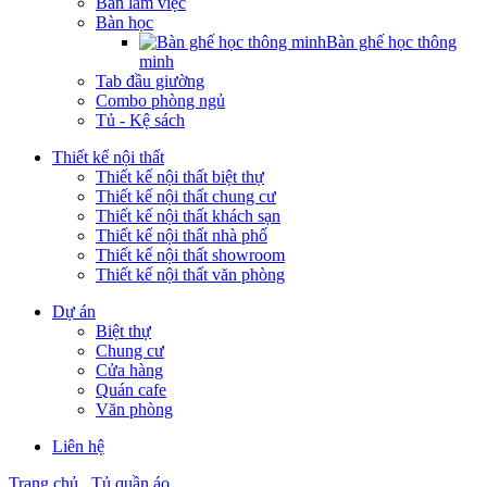
Bàn làm việc
Bàn học
Bàn ghế học thông
minh
Tab đầu giường
Combo phòng ngủ
Tủ - Kệ sách
Thiết kế nội thất
Thiết kế nội thất biệt thự
Thiết kế nội thất chung cư
Thiết kế nội thất khách sạn
Thiết kế nội thất nhà phố
Thiết kế nội thất showroom
Thiết kế nội thất văn phòng
Dự án
Biệt thự
Chung cư
Cửa hàng
Quán cafe
Văn phòng
Liên hệ
Trang chủ
Tủ quần áo