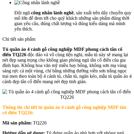
Đội ngũ
công nhân lành nghề
, sản xuất trên dây chuyền quy
mô lớn để đem tới cho quý khách những sản phẩm đúng thời
gian yêu câu, đúng chất lượng và đúng kiểu dáng mà mình
yêu thích.
Chi tiết sản phẩm
Tủ quần áo 4 cánh gỗ công nghiệp MDF phong cách tân cổ
điển TQ226
độc đáo và vô cùng tiện nghi, mẫu tủ này sẽ mang lại
nét đẹp sang trọng cho không gian phòng ngủ tân cổ điển của gia
đình bạn. Không hoa văn mỹ miều bay bổng, không sơn mạ vàng
sáng rực cả một vùng, chỉ bằng những đường viền sơn trắng ngọc
trai men theo toàn bộ 4 cánh tủ, chân tủ, ngăn kéo, mẫu tủ quần áo 4
cánh đẹp tân cổ điển mang nét đẹp tinh giản.
Thông tin chi tiết tủ quần áo 4 cánh gỗ công nghiệp MDF tân
cổ điển TQ226:
Mã sản phẩm:
TQ226
Hướng dẫn sử dụng:
Tủ đựng quần áo phù hợp với phòng ngủ