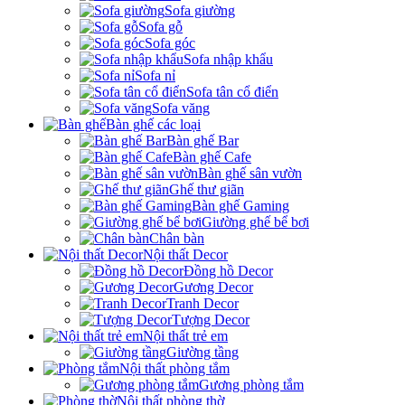
Sofa giường
Sofa gỗ
Sofa góc
Sofa nhập khẩu
Sofa nỉ
Sofa tân cổ điển
Sofa văng
Bàn ghế các loại
Bàn ghế Bar
Bàn ghế Cafe
Bàn ghế sân vườn
Ghế thư giãn
Bàn ghế Gaming
Giường ghế bể bơi
Chân bàn
Nội thất Decor
Đồng hồ Decor
Gương Decor
Tranh Decor
Tượng Decor
Nội thất trẻ em
Giường tầng
Nội thất phòng tắm
Gương phòng tắm
Nội thất phòng thờ