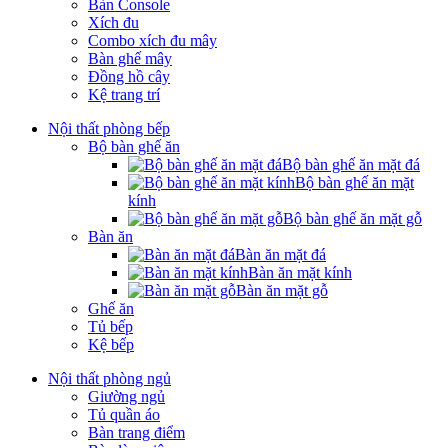
Bàn Console
Xích đu
Combo xích đu mây
Bàn ghế mây
Đồng hồ cây
Kệ trang trí
Nội thất phòng bếp
Bộ bàn ghế ăn
Bộ bàn ghế ăn mặt đá
Bộ bàn ghế ăn mặt
kính
Bộ bàn ghế ăn mặt gỗ
Bàn ăn
Bàn ăn mặt đá
Bàn ăn mặt kính
Bàn ăn mặt gỗ
Ghế ăn
Tủ bếp
Kệ bếp
Nội thất phòng ngủ
Giường ngủ
Tủ quần áo
Bàn trang điểm