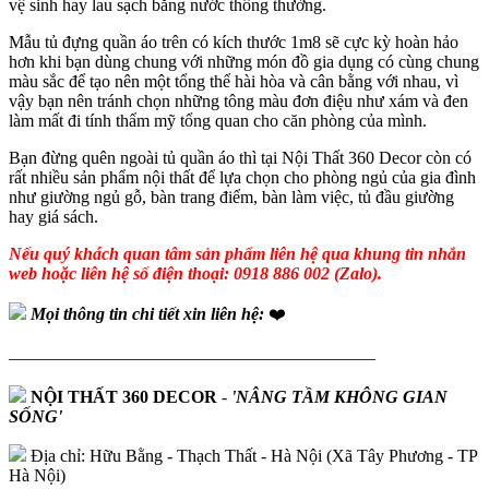
vệ sinh hay lau sạch bằng nước thông thường.
Mẫu tủ đựng quần áo trên có kích thước 1m8 sẽ cực kỳ hoàn hảo
hơn khi bạn dùng chung với những món đồ gia dụng có cùng chung
màu sắc để tạo nên một tổng thể hài hòa và cân bằng với nhau, vì
vậy bạn nên tránh chọn những tông màu đơn điệu như xám và đen
làm mất đi tính thẩm mỹ tổng quan cho căn phòng của mình.
Bạn đừng quên ngoài tủ quần áo thì tại Nội Thất 360 Decor còn có
rất nhiều sản phẩm nội thất để lựa chọn cho phòng ngủ của gia đình
như giường ngủ gỗ, bàn trang điểm, bàn làm việc, tủ đầu giường
hay giá sách.
Nếu quý khách quan tâm sản phẩm liên hệ qua khung tin nhắn
web hoặc liên hệ số điện thoại: 0918 886 002 (Zalo).
Mọi thông tin chi tiết xin liên hệ:
❤️
—————————————————————
NỘI THẤT 360 DECOR
-
'NÂNG TẦM KHÔNG GIAN
SỐNG'
Địa chỉ: Hữu Bằng - Thạch Thất - Hà Nội (Xã Tây Phương - TP
Hà Nội)