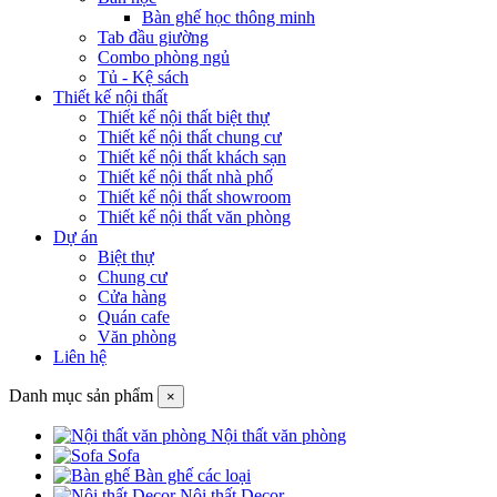
Bàn ghế học thông minh
Tab đầu giường
Combo phòng ngủ
Tủ - Kệ sách
Thiết kế nội thất
Thiết kế nội thất biệt thự
Thiết kế nội thất chung cư
Thiết kế nội thất khách sạn
Thiết kế nội thất nhà phố
Thiết kế nội thất showroom
Thiết kế nội thất văn phòng
Dự án
Biệt thự
Chung cư
Cửa hàng
Quán cafe
Văn phòng
Liên hệ
Danh mục sản phẩm
×
Nội thất văn phòng
Sofa
Bàn ghế các loại
Nội thất Decor