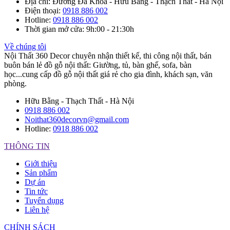
Địa chỉ
: Đường Đa Khoa - Hữu Bằng - Thạch Thất - Hà Nội
Điện thoại
:
0918 886 002
Hotline
:
0918 886 002
Thời gian mở cửa
: 9h:00 - 21:30h
Về chúng tôi
Nội Thất 360 Decor chuyên nhận thiết kế, thi công nội thất, bán
buôn bán lẻ đồ gỗ nội thất: Giường, tủ, bàn ghế, sofa, bàn
học...cung cấp đồ gỗ nội thất giá rẻ cho gia đình, khách sạn, văn
phòng.
Hữu Bằng - Thạch Thất - Hà Nội
0918 886 002
Noithat360decorvn@gmail.com
Hotline:
0918 886 002
THÔNG TIN
Giới thiệu
Sản phẩm
Dự án
Tin tức
Tuyển dụng
Liên hệ
CHÍNH SÁCH