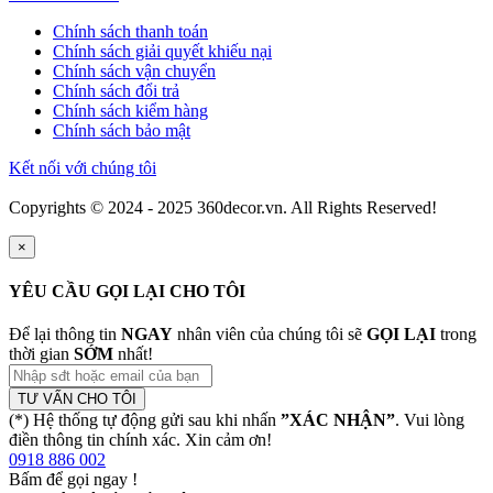
Chính sách thanh toán
Chính sách giải quyết khiếu nại
Chính sách vận chuyển
Chính sách đổi trả
Chính sách kiểm hàng
Chính sách bảo mật
Kết nối với chúng tôi
Copyrights © 2024 - 2025 360decor.vn. All Rights Reserved!
×
YÊU CẦU GỌI LẠI CHO TÔI
Để lại thông tin
NGAY
nhân viên của chúng tôi sẽ
GỌI LẠI
trong
thời gian
SỚM
nhất!
TƯ VẤN CHO TÔI
(*) Hệ thống tự động gửi sau khi nhấn
”XÁC NHẬN”
. Vui lòng
điền thông tin chính xác. Xin cảm ơn!
0918 886 002
Bấm để gọi ngay
!