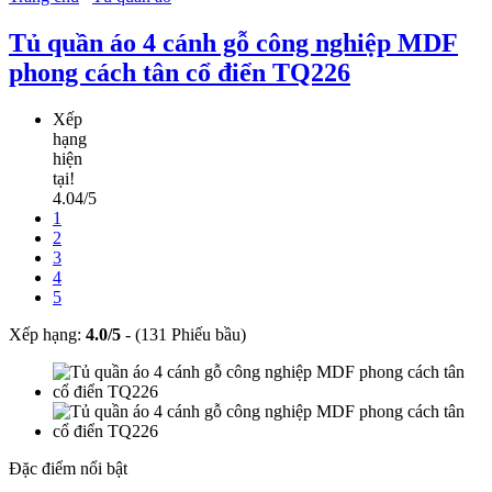
Tủ quần áo 4 cánh gỗ công nghiệp MDF
phong cách tân cổ điển TQ226
Xếp
hạng
hiện
tại!
4.04/5
1
2
3
4
5
Xếp hạng:
4.0
/
5
-
(131 Phiếu bầu)
Đặc điểm nổi bật