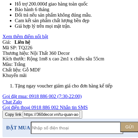
Hỗ trợ 200.000đ giao hàng toàn quốc
Bảo hành 6 tháng
Đổi trả nếu sản phẩm không đúng mẫu.
Cam kết sản phẩm chất lượng bền đẹp
Giá hợp lý trên mọi mặt trận.
Xem thêm điểm nổi bật
Giá:
Liên hệ
Mã SP:
TQ226
Thương hiệu:
Nội Thất 360 Decor
Kích thước:
Rộng 1m8 x cao 2m1 x chiều sâu 55cm
Màu:
Trắng
Chất liệu:
Gỗ MDF
Khuyến mãi
Tặng ngay voucher giảm giá cho đơn hàng kế tiếp
Gọi đặt mua:
0918 886 002
(7:30-22:00)
Chat Zalo
Gọi điện thoại
0918 886 002
Nhắn tin SMS
Copy link
GỬI
ĐẶT MUA