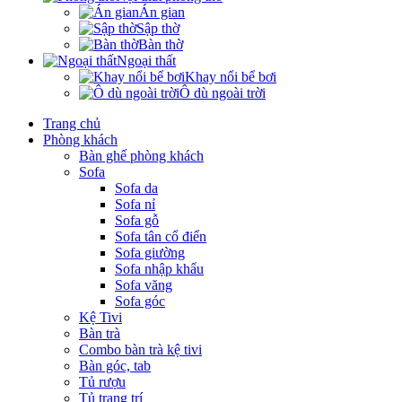
Án gian
Sập thờ
Bàn thờ
Ngoại thất
Khay nổi bể bơi
Ô dù ngoài trời
Trang chủ
Phòng khách
Bàn ghế phòng khách
Sofa
Sofa da
Sofa nỉ
Sofa gỗ
Sofa tân cổ điển
Sofa giường
Sofa nhập khẩu
Sofa văng
Sofa góc
Kệ Tivi
Bàn trà
Combo bàn trà kệ tivi
Bàn góc, tab
Tủ rượu
Tủ trang trí