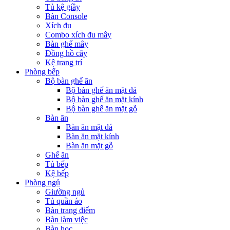
Tủ kệ giầy
Bàn Console
Xích đu
Combo xích đu mây
Bàn ghế mây
Đồng hồ cây
Kệ trang trí
Phòng bếp
Bộ bàn ghế ăn
Bộ bàn ghế ăn mặt đá
Bộ bàn ghế ăn mặt kính
Bộ bàn ghế ăn mặt gỗ
Bàn ăn
Bàn ăn mặt đá
Bàn ăn mặt kính
Bàn ăn mặt gỗ
Ghế ăn
Tủ bếp
Kệ bếp
Phòng ngủ
Giường ngủ
Tủ quần áo
Bàn trang điểm
Bàn làm việc
Bàn học