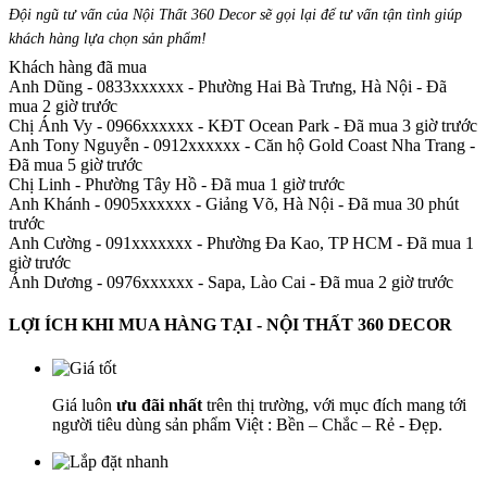
Đội ngũ tư vấn của Nội Thất 360 Decor sẽ gọi lại để tư vấn tận tình giúp
khách hàng lựa chọn sản phẩm
!
Khách hàng đã mua
Anh Dũng - 0833xxxxxx
-
Phường Hai Bà Trưng, Hà Nội - Đã
mua 2 giờ trước
Chị Ánh Vy - 0966xxxxxx
-
KĐT Ocean Park - Đã mua 3 giờ trước
Anh Tony Nguyễn - 0912xxxxxx
-
Căn hộ Gold Coast Nha Trang -
Đã mua 5 giờ trước
Chị Linh
-
Phường Tây Hồ - Đã mua 1 giờ trước
Anh Khánh - 0905xxxxxx
-
Giảng Võ, Hà Nội - Đã mua 30 phút
trước
Anh Cường - 091xxxxxxx
-
Phường Đa Kao, TP HCM - Đã mua 1
giờ trước
Ánh Dương - 0976xxxxxx
-
Sapa, Lào Cai - Đã mua 2 giờ trước
LỢI ÍCH KHI MUA HÀNG TẠI - NỘI THẤT 360 DECOR
Giá luôn
ưu đãi nhất
trên thị trường, với mục đích mang tới
người tiêu dùng sản phẩm Việt : Bền – Chắc – Rẻ - Đẹp.