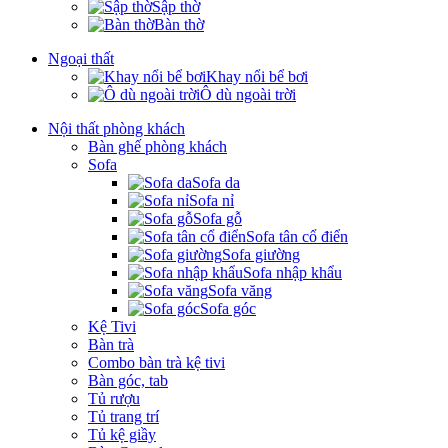
Sập thờ
Bàn thờ
Ngoại thất
Khay nổi bể bơi
Ô dù ngoài trời
Nội thất phòng khách
Bàn ghế phòng khách
Sofa
Sofa da
Sofa nỉ
Sofa gỗ
Sofa tân cổ điển
Sofa giường
Sofa nhập khẩu
Sofa văng
Sofa góc
Kệ Tivi
Bàn trà
Combo bàn trà kệ tivi
Bàn góc, tab
Tủ rượu
Tủ trang trí
Tủ kệ giầy