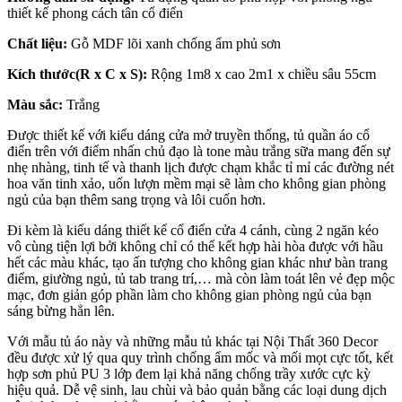
thiết kế phong cách tân cổ điển
Chất liệu:
Gỗ MDF lõi xanh chống ẩm phủ sơn
Kích thước(R x C x S):
Rộng 1m8 x cao 2m1 x chiều sâu 55cm
Màu sắc:
Trắng
Được thiết kế với kiểu dáng cửa mở truyền thống, tủ quần áo cổ
điển trên với điểm nhấn chủ đạo là tone màu trắng sữa mang đến sự
nhẹ nhàng, tinh tế và thanh lịch được chạm khắc tỉ mỉ các đường nét
hoa văn tinh xảo, uốn lượn mềm mại sẽ làm cho không gian phòng
ngủ của bạn thêm sang trọng và lôi cuốn hơn.
Đi kèm là kiểu dáng thiết kể cổ điển cửa 4 cánh, cùng 2 ngăn kéo
vô cùng tiện lợi bởi không chỉ có thể kết hợp hài hòa được với hầu
hết các màu khác, tạo ấn tượng cho không gian khác như bàn trang
điểm, giường ngủ, tủ tab trang trí,… mà còn làm toát lên vẻ đẹp mộc
mạc, đơn giản góp phần làm cho không gian phòng ngủ của bạn
sáng bừng hẳn lên.
Với mẫu tủ áo này và những mẫu tủ khác tại Nội Thất 360 Decor
đều được xử lý qua quy trình chống ẩm mốc và mối mọt cực tốt, kết
hợp sơn phủ PU 3 lớp đem lại khả năng chống trầy xước cực kỳ
hiệu quả. Dễ vệ sinh, lau chùi và bảo quản bằng các loại dung dịch