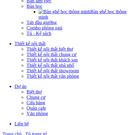
Bàn làm việc
Bàn học
Bàn ghế học thông
minh
Tab đầu giường
Combo phòng ngủ
Tủ - Kệ sách
Thiết kế nội thất
Thiết kế nội thất biệt thự
Thiết kế nội thất chung cư
Thiết kế nội thất khách sạn
Thiết kế nội thất nhà phố
Thiết kế nội thất showroom
Thiết kế nội thất văn phòng
Dự án
Biệt thự
Chung cư
Cửa hàng
Quán cafe
Văn phòng
Liên hệ
Trang chủ
Tủ trang trí