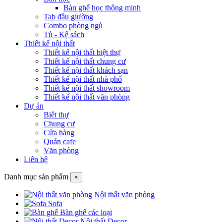
Bàn ghế học thông minh
Tab đầu giường
Combo phòng ngủ
Tủ - Kệ sách
Thiết kế nội thất
Thiết kế nội thất biệt thự
Thiết kế nội thất chung cư
Thiết kế nội thất khách sạn
Thiết kế nội thất nhà phố
Thiết kế nội thất showroom
Thiết kế nội thất văn phòng
Dự án
Biệt thự
Chung cư
Cửa hàng
Quán cafe
Văn phòng
Liên hệ
Danh mục sản phẩm
×
Nội thất văn phòng
Sofa
Bàn ghế các loại
Nội thất Decor