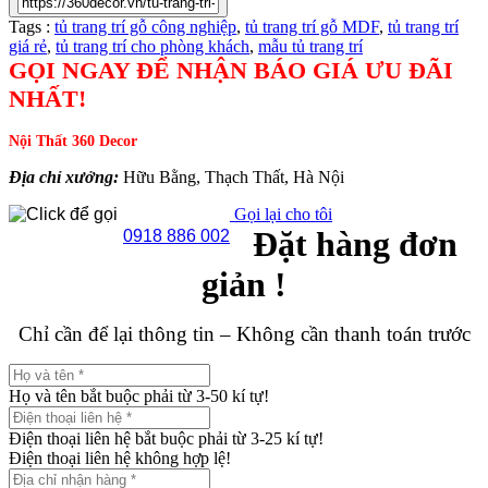
Tags :
tủ trang trí gỗ công nghiệp
,
tủ trang trí gỗ MDF
,
tủ trang trí
giá rẻ
,
tủ trang trí cho phòng khách
,
mẫu tủ trang trí
GỌI NGAY ĐỂ NHẬN BÁO GIÁ ƯU ĐÃI
NHẤT!
Nội Thất 360 Decor
Địa chỉ xưởng:
Hữu Bằng, Thạch Thất, Hà Nội
Gọi lại cho tôi
Đặt hàng đơn
0918 886 002
giản !
Chỉ cần để lại thông tin – Không cần thanh toán trước
Họ và tên bắt buộc phải từ 3-50 kí tự!
Điện thoại liên hệ bắt buộc phải từ 3-25 kí tự!
Điện thoại liên hệ không hợp lệ!