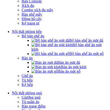
Bàn Console
Xích đu
Combo xích đu mây
Bàn ghế mây
Đồng hồ cây
Kệ trang trí
Nội thất phòng bếp
Bộ bàn ghế ăn
Bộ bàn ghế ăn mặt đá
Bộ bàn ghế ăn mặt
kính
Bộ bàn ghế ăn mặt gỗ
Bàn ăn
Bàn ăn mặt đá
Bàn ăn mặt kính
Bàn ăn mặt gỗ
Ghế ăn
Tủ bếp
Kệ bếp
Nội thất phòng ngủ
Giường ngủ
Tủ quần áo
Bàn trang điểm