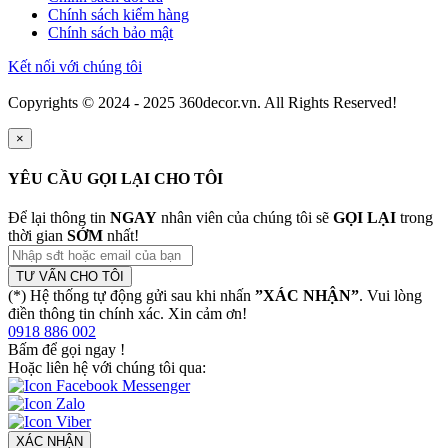
Chính sách kiểm hàng
Chính sách bảo mật
Kết nối với chúng tôi
Copyrights © 2024 - 2025 360decor.vn. All Rights Reserved!
×
YÊU CẦU GỌI LẠI CHO TÔI
Để lại thông tin
NGAY
nhân viên của chúng tôi sẽ
GỌI LẠI
trong
thời gian
SỚM
nhất!
TƯ VẤN CHO TÔI
(*) Hệ thống tự động gửi sau khi nhấn
”XÁC NHẬN”
. Vui lòng
điền thông tin chính xác. Xin cảm ơn!
0918 886 002
Bấm để gọi ngay
!
Hoặc liên hệ với chúng tôi qua:
XÁC NHẬN