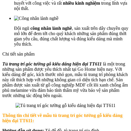
huyết với công việc và rất
nhiều kinh nghiệm
trong lĩnh vựa
nội thất.
Đội ngũ
công nhân lành nghề
, sản xuất trên dây chuyền quy
mô lớn để đem tới cho quý khách những sản phẩm đúng thời
gian yêu câu, đúng chất lượng và đúng kiểu dáng mà mình
yêu thích.
Chi tiết sản phẩm
Tủ trang trí góc tường gỗ kiểu dáng hiện đại TT611
là một trong
những sản phẩm được yêu thích nhất tại Go Home hiện nay. Với
kiểu dáng để góc, kích thước nhỏ gọn, mẫu tủ trang trí phòng khách
này rất thích hợp với những không gian có diện tích hạn chế. Sản
phẩm được sản xuất từ gỗ công nghiệp MDF cốt lõi xanh chống ẩm
phủ melamine vừa đảm bảo tính thẩm mỹ vừa bảo vệ sản phẩm
trước những tác động bên ngoài.
Thông tin chi tiết về mẫu t
ủ trang trí góc tường gỗ kiểu dáng
hiện đại TT611:
Hướng dẫn sử dụng:
Tủ để đồ, tủ trang trí gia đình