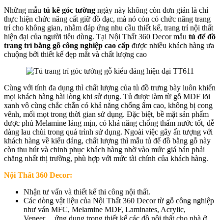
Những mẫu
tủ kê góc tường
ngày này không còn đơn giản là chỉ
thực hiện chức năng cất giữ đồ đạc, mà nó còn có chức năng trang
trí cho không gian, nhằm đáp ứng nhu cầu thiết kế, trang trí nội thất
hiện đại của người tiêu dùng. Tại Nội Thất 360 Decor mẫu
tủ để đồ
trang trí bằng gỗ công nghiệp cao cấp
được nhiều khách hàng ưa
chuộng bởi thiết kế đẹp mắt và chất lượng cao
Cùng với tính đa dụng thì chất lượng của tủ đồ trưng bày luôn khiến
mọi khách hàng hài lòng khi sử dụng. Tủ được làm từ gỗ MDF lõi
xanh vô cùng chắc chắn có khả năng chống ẩm cao, không bị cong
vênh, mối mọt trong thời gian sử dụng. Đặc biệt, bề mặt sản phẩm
được phủ Melamine láng mịn, có khả năng chống thấm nước tốt, dễ
dàng lau chùi trong quá trình sử dụng. Ngoài việc gây ấn tượng với
khách hàng về kiểu dáng, chất lượng thì mẫu tủ để đồ bằng gỗ này
còn thu hút và chinh phục khách hàng nhờ vào mức giá bán phải
chăng nhất thị trường, phù hợp với mức tài chính của khách hàng.
Nội Thất 360 Decor:
Nhận tư vấn và thiết kế thi công nội thất.
Các dòng vật liệu của Nội Thất 360 Decor từ gỗ công nghiệp
như ván MFC, Melamine MDF, Laminates, Acrylic,
Veneer,... ứng dụng trong thiết kế các đồ nội thất cho nhà ở,