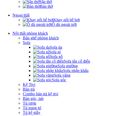
Sập thờ
Bàn thờ
Ngoại thất
Khay nổi bể bơi
Ô dù ngoài trời
Nội thất phòng khách
Bàn ghế phòng khách
Sofa
Sofa da
Sofa nỉ
Sofa gỗ
Sofa tân cổ điển
Sofa giường
Sofa nhập khẩu
Sofa văng
Sofa góc
Kệ Tivi
Bàn trà
Combo bàn trà kệ tivi
Bàn góc, tab
Tủ rượu
Tủ trang trí
Tủ kệ giầy