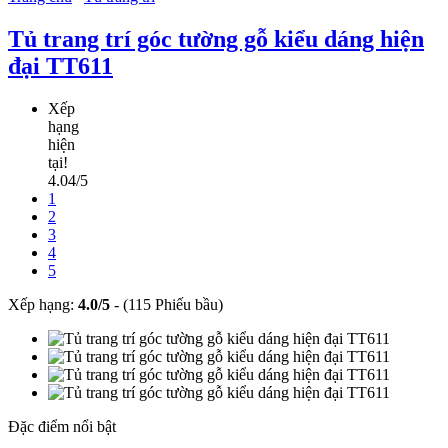
Tủ trang trí góc tường gỗ kiểu dáng hiện
đại TT611
Xếp
hạng
hiện
tại!
4.04/5
1
2
3
4
5
Xếp hạng:
4.0
/
5
-
(115 Phiếu bầu)
Đặc điểm nổi bật