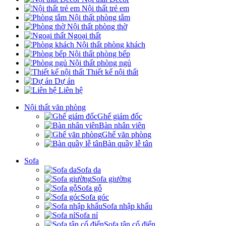
Nội thất trẻ em
Nội thất phòng tắm
Nội thất phòng thờ
Ngoại thất
Nội thất phòng khách
Nội thất phòng bếp
Nội thất phòng ngủ
Thiết kế nội thất
Dự án
Liên hệ
Nội thất văn phòng
Ghế giám đốc
Bàn nhân viên
Ghế văn phòng
Bàn quầy lễ tân
Sofa
Sofa da
Sofa giường
Sofa gỗ
Sofa góc
Sofa nhập khẩu
Sofa nỉ
Sofa tân cổ điển