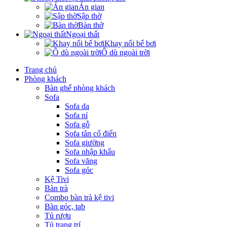
Án gian
Sập thờ
Bàn thờ
Ngoại thất
Khay nổi bể bơi
Ô dù ngoài trời
Trang chủ
Phòng khách
Bàn ghế phòng khách
Sofa
Sofa da
Sofa nỉ
Sofa gỗ
Sofa tân cổ điển
Sofa giường
Sofa nhập khẩu
Sofa văng
Sofa góc
Kệ Tivi
Bàn trà
Combo bàn trà kệ tivi
Bàn góc, tab
Tủ rượu
Tủ trang trí