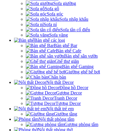
Sofa giường
Sofa gỗ
Sofa góc
Sofa nhập khẩu
Sofa nỉ
Sofa tân cổ điển
Sofa văng
Bàn ghế các loại
Bàn ghế Bar
Bàn ghế Cafe
Bàn ghế sân vườn
Ghế thư giãn
Bàn ghế Gaming
Giường ghế bể bơi
Chân bàn
Nội thất Decor
Đồng hồ Decor
Gương Decor
Tranh Decor
Tượng Decor
Nội thất trẻ em
Giường tầng
Nội thất phòng tắm
Gương phòng tắm
Nội thất phòng thờ