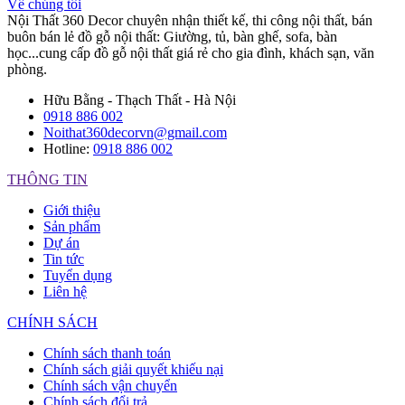
Về chúng tôi
Nội Thất 360 Decor chuyên nhận thiết kế, thi công nội thất, bán
buôn bán lẻ đồ gỗ nội thất: Giường, tủ, bàn ghế, sofa, bàn
học...cung cấp đồ gỗ nội thất giá rẻ cho gia đình, khách sạn, văn
phòng.
Hữu Bằng - Thạch Thất - Hà Nội
0918 886 002
Noithat360decorvn@gmail.com
Hotline:
0918 886 002
THÔNG TIN
Giới thiệu
Sản phẩm
Dự án
Tin tức
Tuyển dụng
Liên hệ
CHÍNH SÁCH
Chính sách thanh toán
Chính sách giải quyết khiếu nại
Chính sách vận chuyển
Chính sách đổi trả