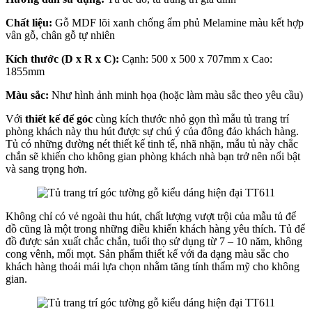
Chất liệu:
Gỗ MDF lõi xanh chống ẩm phủ Melamine màu kết hợp
vân gỗ, chân gỗ tự nhiên
Kích thước (D x R x C):
Cạnh: 500 x 500 x 707mm x Cao:
1855mm
Màu sắc:
Như hình ảnh minh họa (hoặc làm màu sắc theo yêu cầu)
Với
thiết kế để góc
cùng kích thước nhỏ gọn thì mẫu tủ trang trí
phòng khách này thu hút được sự chú ý của đông đảo khách hàng.
Tủ có những đường nét thiết kế tinh tế, nhã nhặn, mẫu tủ này chắc
chắn sẽ khiến cho không gian phòng khách nhà bạn trở nên nổi bật
và sang trọng hơn.
Không chỉ có vẻ ngoài thu hút, chất lượng vượt trội của mẫu tủ để
đồ cũng là một trong những điều khiến khách hàng yêu thích. Tủ để
đồ được sản xuất chắc chắn, tuổi thọ sử dụng từ 7 – 10 năm, không
cong vênh, mối mọt. Sản phẩm thiết kế với đa dạng màu sắc cho
khách hàng thoải mái lựa chọn nhằm tăng tính thẩm mỹ cho không
gian.