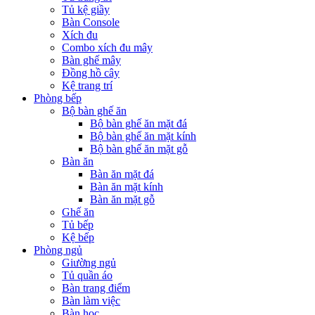
Tủ kệ giầy
Bàn Console
Xích đu
Combo xích đu mây
Bàn ghế mây
Đồng hồ cây
Kệ trang trí
Phòng bếp
Bộ bàn ghế ăn
Bộ bàn ghế ăn mặt đá
Bộ bàn ghế ăn mặt kính
Bộ bàn ghế ăn mặt gỗ
Bàn ăn
Bàn ăn mặt đá
Bàn ăn mặt kính
Bàn ăn mặt gỗ
Ghế ăn
Tủ bếp
Kệ bếp
Phòng ngủ
Giường ngủ
Tủ quần áo
Bàn trang điểm
Bàn làm việc
Bàn học