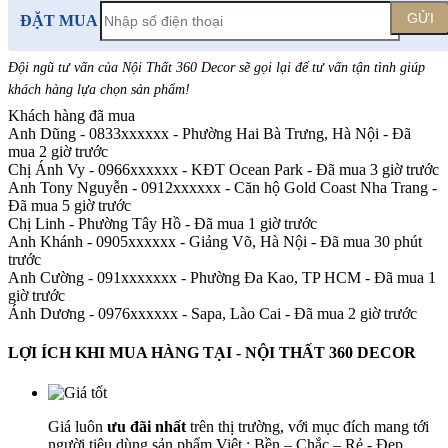
GỬI
ĐẶT MUA
Đội ngũ tư vấn của Nội Thất 360 Decor sẽ gọi lại để tư vấn tận tình giúp
khách hàng lựa chọn sản phẩm
!
Khách hàng đã mua
Anh Dũng - 0833xxxxxx
-
Phường Hai Bà Trưng, Hà Nội - Đã
mua 2 giờ trước
Chị Ánh Vy - 0966xxxxxx
-
KĐT Ocean Park - Đã mua 3 giờ trước
Anh Tony Nguyễn - 0912xxxxxx
-
Căn hộ Gold Coast Nha Trang -
Đã mua 5 giờ trước
Chị Linh
-
Phường Tây Hồ - Đã mua 1 giờ trước
Anh Khánh - 0905xxxxxx
-
Giảng Võ, Hà Nội - Đã mua 30 phút
trước
Anh Cường - 091xxxxxxx
-
Phường Đa Kao, TP HCM - Đã mua 1
giờ trước
Ánh Dương - 0976xxxxxx
-
Sapa, Lào Cai - Đã mua 2 giờ trước
LỢI ÍCH KHI MUA HÀNG TẠI - NỘI THẤT 360 DECOR
Giá luôn
ưu đãi nhất
trên thị trường, với mục đích mang tới
người tiêu dùng sản phẩm Việt : Bền – Chắc – Rẻ - Đẹp.