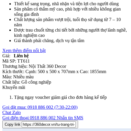
Thiết kế sang trọng, nhã nhặn và tiện lợi cho người dùng
Sản phẩm có thẩm mỹ cao, phù hợp với nhiều không gian
sống gia đình
Chất lượng sản phẩm vượt trội, tuổi thọ sử dụng từ 7 – 10
năm
Được trau chuốt từng chi tiết bởi những người thợ lành nghề,
kinh nghiệm cao
Giá thành phải chăng, dịch vụ tận tâm
Xem thêm điểm nổi bật
Giá:
Liên hệ
Mã SP:
TT611
Thương hiệu:
Nội Thất 360 Decor
Kích thước:
Cạnh: 500 x 500 x 707mm x Cao: 1855mm
Màu:
Nhiều màu
Chất liệu:
Gỗ công nghiệp
Khuyến mãi
Tặng ngay voucher giảm giá cho đơn hàng kế tiếp
Gọi đặt mua:
0918 886 002
(7:30-22:00)
Chat Zalo
Gọi điện thoại
0918 886 002
Nhắn tin SMS
Copy link