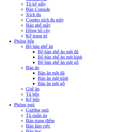
Tủ kệ giầy
Bàn Console
Xích đu
Combo xích đu mây
Bàn ghế mây
Đồng hồ cây
Kệ trang trí
Phòng bếp
Bộ bàn ghế ăn
Bộ bàn ghế ăn mặt đá
Bộ bàn ghế ăn mặt kính
Bộ bàn ghế ăn mặt gỗ
Bàn ăn
Bàn ăn mặt đá
Bàn ăn mặt kính
Bàn ăn mặt gỗ
Ghế ăn
Tủ bếp
Kệ bếp
Phòng ngủ
Giường ngủ
Tủ quần áo
Bàn trang điểm
Bàn làm việc
Bàn học