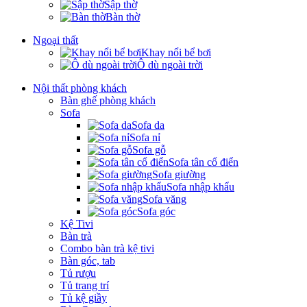
Sập thờ
Bàn thờ
Ngoại thất
Khay nổi bể bơi
Ô dù ngoài trời
Nội thất phòng khách
Bàn ghế phòng khách
Sofa
Sofa da
Sofa nỉ
Sofa gỗ
Sofa tân cổ điển
Sofa giường
Sofa nhập khẩu
Sofa văng
Sofa góc
Kệ Tivi
Bàn trà
Combo bàn trà kệ tivi
Bàn góc, tab
Tủ rượu
Tủ trang trí
Tủ kệ giầy