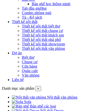
Bàn ghế học thông minh
Tab đầu giường
Combo phòng ngủ
Tủ - Kệ sách
Thiết kế nội thất
Thiết kế nội thất biệt thự
Thiết kế nội thất chung cư
Thiết kế nội thất khách sạn
Thiết kế nội thất nhà phố
Thiết kế nội thất showroom
Thiết kế nội thất văn phòng
Dự án
Biệt thự
Chung cư
Cửa hàng
Quán cafe
Văn phòng
Liên hệ
Danh mục sản phẩm
×
Nội thất văn phòng
Sofa
Bàn ghế các loại
Nội thất Decor