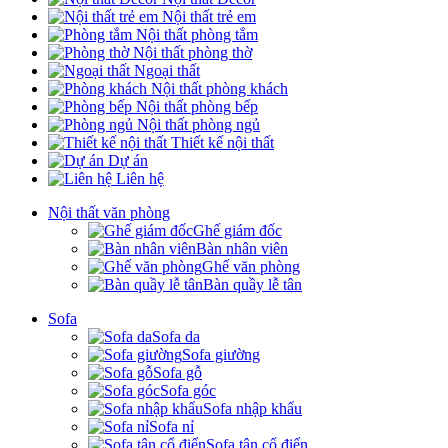
Nội thất trẻ em
Nội thất phòng tắm
Nội thất phòng thờ
Ngoại thất
Nội thất phòng khách
Nội thất phòng bếp
Nội thất phòng ngủ
Thiết kế nội thất
Dự án
Liên hệ
Nội thất văn phòng
Ghế giám đốc
Bàn nhân viên
Ghế văn phòng
Bàn quầy lễ tân
Sofa
Sofa da
Sofa giường
Sofa gỗ
Sofa góc
Sofa nhập khẩu
Sofa nỉ
Sofa tân cổ điển