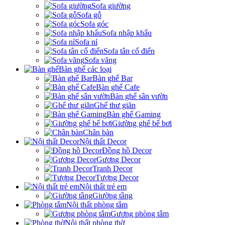
Sofa giường
Sofa gỗ
Sofa góc
Sofa nhập khẩu
Sofa nỉ
Sofa tân cổ điển
Sofa văng
Bàn ghế các loại
Bàn ghế Bar
Bàn ghế Cafe
Bàn ghế sân vườn
Ghế thư giãn
Bàn ghế Gaming
Giường ghế bể bơi
Chân bàn
Nội thất Decor
Đồng hồ Decor
Gương Decor
Tranh Decor
Tượng Decor
Nội thất trẻ em
Giường tầng
Nội thất phòng tắm
Gương phòng tắm
Nội thất phòng thờ