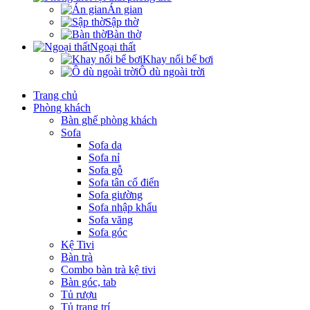
Án gian
Sập thờ
Bàn thờ
Ngoại thất
Khay nổi bể bơi
Ô dù ngoài trời
Trang chủ
Phòng khách
Bàn ghế phòng khách
Sofa
Sofa da
Sofa nỉ
Sofa gỗ
Sofa tân cổ điển
Sofa giường
Sofa nhập khẩu
Sofa văng
Sofa góc
Kệ Tivi
Bàn trà
Combo bàn trà kệ tivi
Bàn góc, tab
Tủ rượu
Tủ trang trí