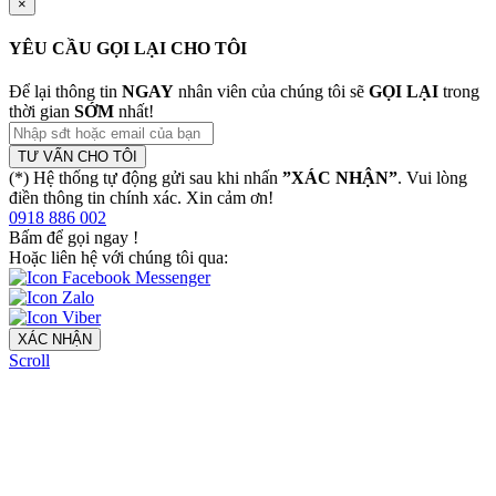
×
YÊU CẦU GỌI LẠI CHO TÔI
Để lại thông tin
NGAY
nhân viên của chúng tôi sẽ
GỌI LẠI
trong
thời gian
SỚM
nhất!
TƯ VẤN CHO TÔI
(*) Hệ thống tự động gửi sau khi nhấn
”XÁC NHẬN”
. Vui lòng
điền thông tin chính xác. Xin cảm ơn!
0918 886 002
Bấm để gọi ngay
!
Hoặc liên hệ với chúng tôi qua:
XÁC NHẬN
Scroll