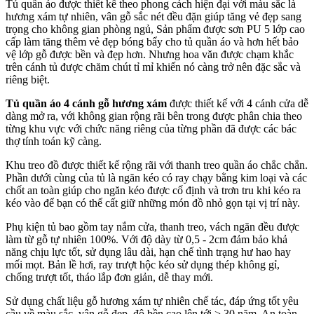
Tủ quần áo được thiết kế theo phong cách hiện đại với màu sắc là
hương xám tự nhiên, vân gỗ sắc nét đều đặn giúp tăng vẻ đẹp sang
trọng cho không gian phòng ngủ, Sản phẩm được sơn PU 5 lớp cao
cấp làm tăng thêm vẻ đẹp bóng bẩy cho tủ quần áo và hơn hết bảo
vệ lớp gỗ được bền và đẹp hơn. Nhưng hoa văn được chạm khắc
trên cánh tủ được chăm chút tỉ mỉ khiến nó càng trở nên đặc sắc và
riêng biệt.
Tủ quần áo 4 cánh gỗ hương xám
được thiết kế với 4 cánh cửa dễ
dàng mở ra, với không gian rộng rãi bên trong được phân chia theo
từng khu vực với chức năng riêng của từng phần đã được các bác
thợ tính toán kỹ càng.
Khu treo đồ được thiết kế rộng rãi với thanh treo quần áo chắc chắn.
Phần dưới cùng của tủ là ngăn kéo có ray chạy bằng kim loại và các
chốt an toàn giúp cho ngăn kéo được cố định và trơn tru khi kéo ra
kéo vào để bạn có thể cất giữ những món đồ nhỏ gọn tại vị trí này.
Phụ kiện tủ bao gồm tay nắm cửa, thanh treo, vách ngăn đều được
làm từ gỗ tự nhiên 100%. Với độ dày từ 0,5 - 2cm đảm bảo khả
năng chịu lực tốt, sử dụng lâu dài, hạn chế tình trạng hư hao hay
mối mọt. Bản lề hơi, ray trượt hộc kéo sử dụng thép không gỉ,
chống trượt tốt, tháo lắp đơn giản, dễ thay mới.
Sử dụng chất liệu gỗ hương xám tự nhiên chế tác, đáp ứng tốt yêu
cầu về màu sắc, vân gỗ đẹp, độ bền cao lên tới > 30 năm. An toàn