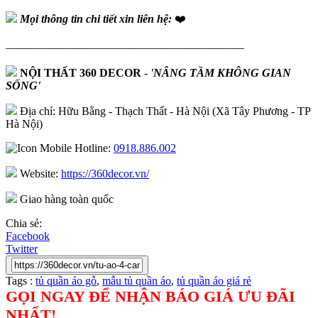
Mọi thông tin chi tiết xin liên hệ:
❤️
—————————————————————
NỘI THẤT 360 DECOR
-
'NÂNG TẦM KHÔNG GIAN
SỐNG'
Địa chỉ: Hữu Bằng - Thạch Thất - Hà Nội (Xã Tây Phương - TP
Hà Nội)
Hotline:
0918.886.002
Website:
https://360decor.vn/
Giao hàng toàn quốc
Chia sẻ:
Facebook
Twitter
Tags :
tủ quần áo gỗ
,
mẫu tủ quần áo
,
tủ quần áo giá rẻ
GỌI NGAY ĐỂ NHẬN BÁO GIÁ ƯU ĐÃI
NHẤT!