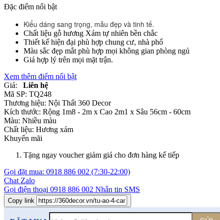
Đặc điểm nổi bật
Kiểu dáng sang trọng, mẫu đẹp và tinh tế.
Chất liệu gỗ hương Xám tự nhiên bền chắc
Thiết kế hiện đại phù hợp chung cư, nhà phố
Màu sắc đẹp mắt phù hợp mọi không gian phòng ngủ
Giá hợp lý trên mọi mặt trận.
Xem thêm điểm nổi bật
Giá:
Liên hệ
Mã SP:
TQ248
Thương hiệu:
Nội Thất 360 Decor
Kích thước:
Rộng 1m8 - 2m x Cao 2m1 x Sâu 56cm - 60cm
Màu:
Nhiều màu
Chất liệu:
Hương xám
Khuyến mãi
Tặng ngay voucher giảm giá cho đơn hàng kế tiếp
Gọi đặt mua:
0918 886 002
(7:30-22:00)
Chat Zalo
Gọi điện thoại
0918 886 002
Nhắn tin SMS
Copy link