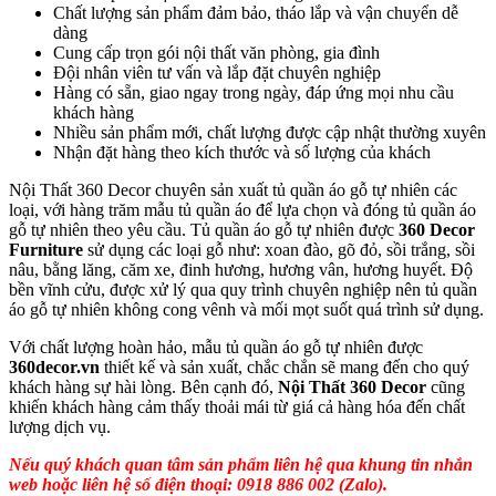
Chất lượng sản phẩm đảm bảo, tháo lắp và vận chuyển dễ
dàng
Cung cấp trọn gói nội thất văn phòng, gia đình
Đội nhân viên tư vấn và lắp đặt chuyên nghiệp
Hàng có sẵn, giao ngay trong ngày, đáp ứng mọi nhu cầu
khách hàng
Nhiều sản phẩm mới, chất lượng được cập nhật thường xuyên
Nhận đặt hàng theo kích thước và số lượng của khách
Nội Thất 360 Decor chuyên sản xuất tủ quần áo gỗ tự nhiên các
loại, với hàng trăm mẫu tủ quần áo để lựa chọn và đóng tủ quần áo
gỗ tự nhiên theo yêu cầu. Tủ quần áo gỗ tự nhiên được
360 Decor
Furniture
sử dụng các loại gỗ như: xoan đào, gõ đỏ, sồi trắng, sồi
nâu, bằng lăng, căm xe, đinh hương, hương vân, hương huyết. Độ
bền vĩnh cửu, được xử lý qua quy trình chuyên nghiệp nên tủ quần
áo gỗ tự nhiên không cong vênh và mối mọt suốt quá trình sử dụng.
Với chất lượng hoàn hảo, mẫu tủ quần áo gỗ tự nhiên được
360decor.vn
thiết kế và sản xuất, chắc chắn sẽ mang đến cho quý
khách hàng sự hài lòng. Bên cạnh đó,
Nội Thất 360 Decor
cũng
khiến khách hàng cảm thấy thoải mái từ giá cả hàng hóa đến chất
lượng dịch vụ.
Nếu quý khách quan tâm sản phẩm liên hệ qua khung tin nhắn
web hoặc liên hệ số điện thoại: 0918 886 002 (Zalo).