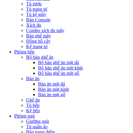
Tủ rượu
Tủ trang trí
Tủ kệ giầy
Bàn Console
Xích đu
Combo xích đu mây
Bàn ghế mây
Đồng hồ cây
Kệ trang trí
Phòng bếp
Bộ bàn ghế ăn
Bộ bàn ghế ăn mặt đá
Bộ bàn ghế ăn mặt kính
Bộ bàn ghế ăn mặt gỗ
Bàn ăn
Bàn ăn mặt đá
Bàn ăn mặt kính
Bàn ăn mặt gỗ
Ghế ăn
Tủ bếp
Kệ bếp
Phòng ngủ
Giường ngủ
Tủ quần áo
Bàn trang điểm