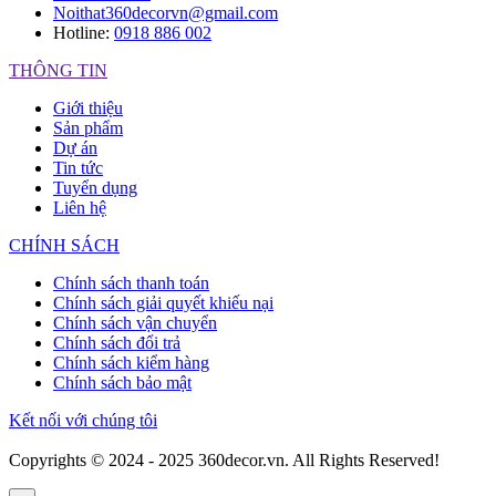
Noithat360decorvn@gmail.com
Hotline:
0918 886 002
THÔNG TIN
Giới thiệu
Sản phẩm
Dự án
Tin tức
Tuyển dụng
Liên hệ
CHÍNH SÁCH
Chính sách thanh toán
Chính sách giải quyết khiếu nại
Chính sách vận chuyển
Chính sách đổi trả
Chính sách kiểm hàng
Chính sách bảo mật
Kết nối với chúng tôi
Copyrights © 2024 - 2025 360decor.vn. All Rights Reserved!