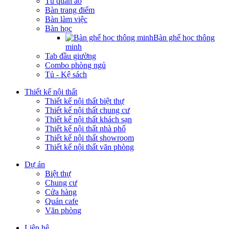
Tủ quần áo
Bàn trang điểm
Bàn làm việc
Bàn học
Bàn ghế học thông
minh
Tab đầu giường
Combo phòng ngủ
Tủ - Kệ sách
Thiết kế nội thất
Thiết kế nội thất biệt thự
Thiết kế nội thất chung cư
Thiết kế nội thất khách sạn
Thiết kế nội thất nhà phố
Thiết kế nội thất showroom
Thiết kế nội thất văn phòng
Dự án
Biệt thự
Chung cư
Cửa hàng
Quán cafe
Văn phòng
Liên hệ