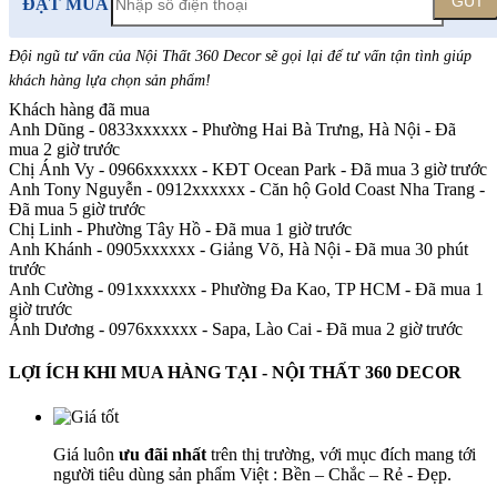
GỬI
ĐẶT MUA
Đội ngũ tư vấn của Nội Thất 360 Decor sẽ gọi lại để tư vấn tận tình giúp
khách hàng lựa chọn sản phẩm
!
Khách hàng đã mua
Anh Dũng - 0833xxxxxx
-
Phường Hai Bà Trưng, Hà Nội - Đã
mua 2 giờ trước
Chị Ánh Vy - 0966xxxxxx
-
KĐT Ocean Park - Đã mua 3 giờ trước
Anh Tony Nguyễn - 0912xxxxxx
-
Căn hộ Gold Coast Nha Trang -
Đã mua 5 giờ trước
Chị Linh
-
Phường Tây Hồ - Đã mua 1 giờ trước
Anh Khánh - 0905xxxxxx
-
Giảng Võ, Hà Nội - Đã mua 30 phút
trước
Anh Cường - 091xxxxxxx
-
Phường Đa Kao, TP HCM - Đã mua 1
giờ trước
Ánh Dương - 0976xxxxxx
-
Sapa, Lào Cai - Đã mua 2 giờ trước
LỢI ÍCH KHI MUA HÀNG TẠI - NỘI THẤT 360 DECOR
Giá luôn
ưu đãi nhất
trên thị trường, với mục đích mang tới
người tiêu dùng sản phẩm Việt : Bền – Chắc – Rẻ - Đẹp.