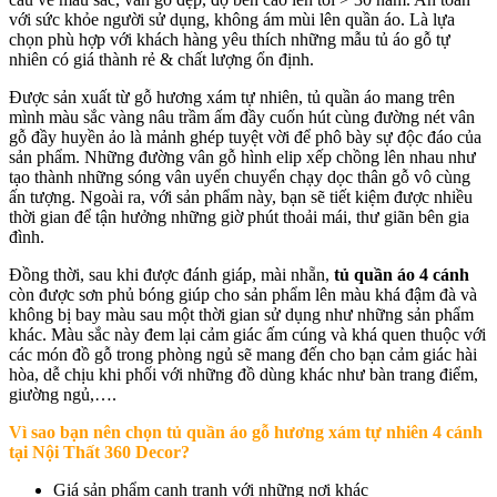
với sức khỏe người sử dụng, không ám mùi lên quần áo. Là lựa
chọn phù hợp với khách hàng yêu thích những mẫu tủ áo gỗ tự
nhiên có giá thành rẻ & chất lượng ổn định.
Được sản xuất từ gỗ hương xám tự nhiên, tủ quần áo mang trên
mình màu sắc vàng nâu trầm ấm đầy cuốn hút cùng đường nét vân
gỗ đầy huyền ảo là mảnh ghép tuyệt vời để phô bày sự độc đáo của
sản phẩm. Những đường vân gỗ hình elip xếp chồng lên nhau như
tạo thành những sóng vân uyển chuyển chạy dọc thân gỗ vô cùng
ấn tượng. Ngoài ra, với sản phẩm này, bạn sẽ tiết kiệm được nhiều
thời gian để tận hưởng những giờ phút thoải mái, thư giãn bên gia
đình.
Đồng thời, sau khi được đánh giáp, mài nhẵn,
tủ quần áo 4 cánh
còn được sơn phủ bóng giúp cho sản phẩm lên màu khá đậm đà và
không bị bay màu sau một thời gian sử dụng như những sản phẩm
khác. Màu sắc này đem lại cảm giác ấm cúng và khá quen thuộc với
các món đồ gỗ trong phòng ngủ sẽ mang đến cho bạn cảm giác hài
hòa, dễ chịu khi phối với những đồ dùng khác như bàn trang điểm,
giường ngủ,….
Vì sao bạn nên chọn tủ quần áo gỗ hương xám tự nhiên 4 cánh
tại Nội Thất 360 Decor?
Giá sản phẩm cạnh tranh với những nơi khác