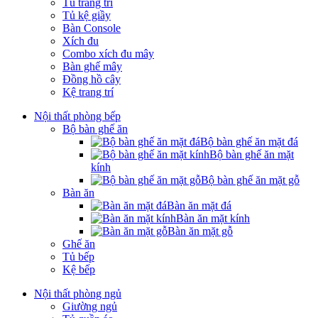
Tủ trang trí
Tủ kệ giầy
Bàn Console
Xích đu
Combo xích đu mây
Bàn ghế mây
Đồng hồ cây
Kệ trang trí
Nội thất phòng bếp
Bộ bàn ghế ăn
Bộ bàn ghế ăn mặt đá
Bộ bàn ghế ăn mặt
kính
Bộ bàn ghế ăn mặt gỗ
Bàn ăn
Bàn ăn mặt đá
Bàn ăn mặt kính
Bàn ăn mặt gỗ
Ghế ăn
Tủ bếp
Kệ bếp
Nội thất phòng ngủ
Giường ngủ