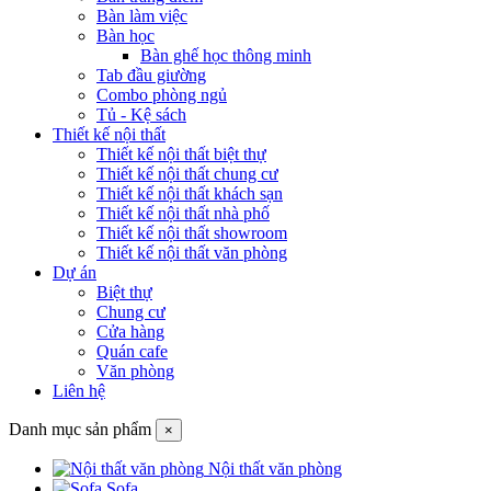
Bàn làm việc
Bàn học
Bàn ghế học thông minh
Tab đầu giường
Combo phòng ngủ
Tủ - Kệ sách
Thiết kế nội thất
Thiết kế nội thất biệt thự
Thiết kế nội thất chung cư
Thiết kế nội thất khách sạn
Thiết kế nội thất nhà phố
Thiết kế nội thất showroom
Thiết kế nội thất văn phòng
Dự án
Biệt thự
Chung cư
Cửa hàng
Quán cafe
Văn phòng
Liên hệ
Danh mục sản phẩm
×
Nội thất văn phòng
Sofa