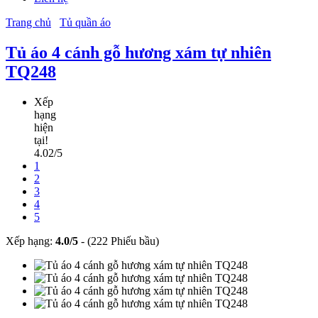
Trang chủ
Tủ quần áo
Tủ áo 4 cánh gỗ hương xám tự nhiên
TQ248
Xếp
hạng
hiện
tại!
4.02/5
1
2
3
4
5
Xếp hạng:
4.0
/
5
-
(222 Phiếu bầu)