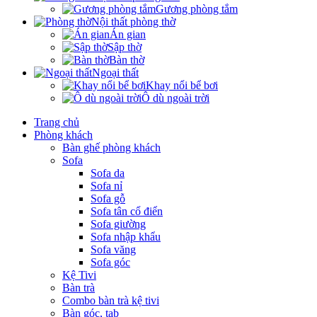
Gương phòng tắm
Nội thất phòng thờ
Án gian
Sập thờ
Bàn thờ
Ngoại thất
Khay nổi bể bơi
Ô dù ngoài trời
Trang chủ
Phòng khách
Bàn ghế phòng khách
Sofa
Sofa da
Sofa nỉ
Sofa gỗ
Sofa tân cổ điển
Sofa giường
Sofa nhập khẩu
Sofa văng
Sofa góc
Kệ Tivi
Bàn trà
Combo bàn trà kệ tivi
Bàn góc, tab