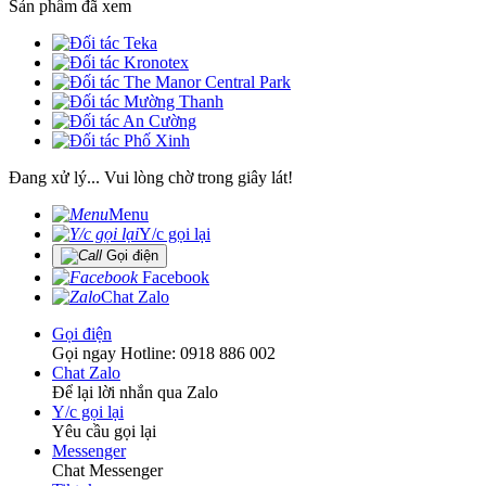
Sản phẩm đã xem
Đang xử lý... Vui lòng chờ trong giây lát!
Menu
Y/c gọi lại
Gọi điện
Facebook
Chat Zalo
Gọi điện
Gọi ngay Hotline: 0918 886 002
Chat Zalo
Để lại lời nhắn qua Zalo
Y/c gọi lại
Yêu cầu gọi lại
Messenger
Chat Messenger