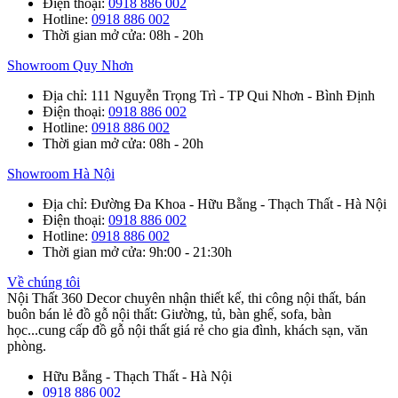
Điện thoại
:
0918 886 002
Hotline
:
0918 886 002
Thời gian mở cửa
: 08h - 20h
Showroom Quy Nhơn
Địa chỉ
: 111 Nguyễn Trọng Trì - TP Qui Nhơn - Bình Định
Điện thoại
:
0918 886 002
Hotline
:
0918 886 002
Thời gian mở cửa
: 08h - 20h
Showroom Hà Nội
Địa chỉ
: Đường Đa Khoa - Hữu Bằng - Thạch Thất - Hà Nội
Điện thoại
:
0918 886 002
Hotline
:
0918 886 002
Thời gian mở cửa
: 9h:00 - 21:30h
Về chúng tôi
Nội Thất 360 Decor chuyên nhận thiết kế, thi công nội thất, bán
buôn bán lẻ đồ gỗ nội thất: Giường, tủ, bàn ghế, sofa, bàn
học...cung cấp đồ gỗ nội thất giá rẻ cho gia đình, khách sạn, văn
phòng.
Hữu Bằng - Thạch Thất - Hà Nội
0918 886 002