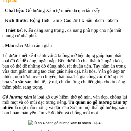
TQ248:
- Chất liệu:
Gỗ hương Xám tự nhiên đã qua tẩm sấy
- Kích thước:
Rộng 1m8 - 2m x Cao 2m1 x Sâu 56cm - 60cm
- Thiết kế:
Kiểu dáng sang trọng , đa năng phù hợp cho nội thất
chung cư nhà phố.
- Màu sắc:
Màu cánh gián
Tủ được thiết kế 4 cánh với 4 buồng mở tiện dụng giúp bạn phân
loại đồ để dễ dàng, ngăn nắp. Bên dưới tủ chia thành 2 ngăn kéo,
bạn có thể để những đồ dùng nhỏ, rất thuận tiện. Tay nắm ẩn trong
vừa đơn giản nhưng tạo cảm giác hiện đại, hài hòa. Vân gỗ đẹp tự
nhiên, uốn lượn uyển chuyển, hài hòa.Tủ gia công các đường nét
hoa văn sắc sảo, tinh tế, tỷ mỉ, chuẩn từng chi tiết giúp cho tủ càng
thêm phần sang trọng.
Gỗ hương xám
là loại gỗ quý hiếm, thớ gỗ mịn, vân đẹp, chống lại
mối mọt và có mùi đặc trưng riêng.
Tủ quần áo gỗ hương xám tự
nhiên
là một mẫu mới lạ và độc đáo Sở hữu nội thất gỗ hương xám
bạn hoàn toàn yên tâm về độ bền và chống mối mọt.