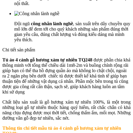
nội thất.
Đội ngũ
công nhân lành nghề
, sản xuất trên dây chuyền quy
mô lớn để đem tới cho quý khách những sản phẩm đúng thời
gian yêu câu, đúng chất lượng và đúng kiểu dáng mà mình
yêu thích.
Chi tiết sản phẩm
Tủ áo 4 cánh gỗ hương xám tự nhiên TQ248
được phân chia khá
thông minh với tổng thể chiều dài 1m8-2m và buồng chính rộng rãi
giúp bạn có thể tha hồ đựng quần áo mà không lo chật chội, ngoài
ra 2 ngăn phụ bên dưới chiếc tủ được thiết kế khá tinh tế giúp bạn
thuận tiện để những vật dụng cá nhân. Phần mộc bên trong tủ cũng
được gia công rất cẩn thận, sạch sẽ, giúp khách hàng luôn an tâm
khi sử dụng
Chất liệu sản xuất là gỗ hương xám tự nhiên 100%, là một trong
những loại gỗ tự nhiên thuộc hàng quý hiếm, rất chắc chắn có khả
năng chịu đựng được mọi thời tiết, chống thấm ẩm, mối mọt. Những
đường vân gỗ đẹp tư nhiên, sắc nét.
Thông tin chi tiết mẫu t
ủ áo 4 cánh gỗ hương xám tự nhiên