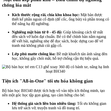
chống lóa mắt
Kích thước rộng rãi, chia khu khoa học:
Mặt bàn được
thiết kế phần ngoài cố định (để cốc, ống bút) và phần trong có
thể nâng hạ độ nghiêng.
Nghiêng mặt bàn từ 0 - 45 độ:
Giúp khoảng cách từ mắt
đến sách vở luôn đạt chuẩn. Bé có thể chỉnh bàn nằm ngang
để viết bài, nghiêng nhẹ để đọc sách, hoặc dựng cao để vẽ
tranh mà không phải cúi gập cổ.
Lớp phủ matte chống lóa:
Bề mặt khuếch tán ánh sáng đèn
học, không gây chói mắt, hỗ trợ chống cận thị hiệu quả.
Tiện ích "All-in-One" tối ưu hóa không gian
Bộ bàn học BH340 được tích hợp vô vàn tiện ích thông minh, tạo
nên một góc học tập gọn gàng, tạo cảm hứng cho bé:
Hệ thống giá sách liền bàn nhiều tầng:
Tối ưu không gian
lưu trữ sách vở, truyện tranh và đồ trang trí.