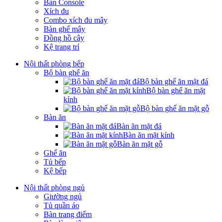
Bàn Console
Xích đu
Combo xích đu mây
Bàn ghế mây
Đồng hồ cây
Kệ trang trí
Nội thất phòng bếp
Bộ bàn ghế ăn
Bộ bàn ghế ăn mặt đá
Bộ bàn ghế ăn mặt
kính
Bộ bàn ghế ăn mặt gỗ
Bàn ăn
Bàn ăn mặt đá
Bàn ăn mặt kính
Bàn ăn mặt gỗ
Ghế ăn
Tủ bếp
Kệ bếp
Nội thất phòng ngủ
Giường ngủ
Tủ quần áo
Bàn trang điểm