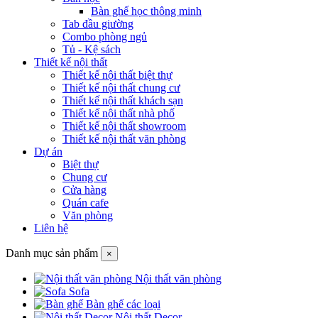
Bàn ghế học thông minh
Tab đầu giường
Combo phòng ngủ
Tủ - Kệ sách
Thiết kế nội thất
Thiết kế nội thất biệt thự
Thiết kế nội thất chung cư
Thiết kế nội thất khách sạn
Thiết kế nội thất nhà phố
Thiết kế nội thất showroom
Thiết kế nội thất văn phòng
Dự án
Biệt thự
Chung cư
Cửa hàng
Quán cafe
Văn phòng
Liên hệ
Danh mục sản phẩm
×
Nội thất văn phòng
Sofa
Bàn ghế các loại
Nội thất Decor