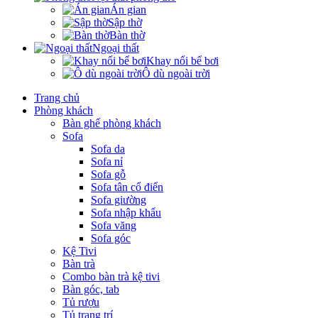
Án gian
Sập thờ
Bàn thờ
Ngoại thất
Khay nổi bể bơi
Ô dù ngoài trời
Trang chủ
Phòng khách
Bàn ghế phòng khách
Sofa
Sofa da
Sofa nỉ
Sofa gỗ
Sofa tân cổ điển
Sofa giường
Sofa nhập khẩu
Sofa văng
Sofa góc
Kệ Tivi
Bàn trà
Combo bàn trà kệ tivi
Bàn góc, tab
Tủ rượu
Tủ trang trí