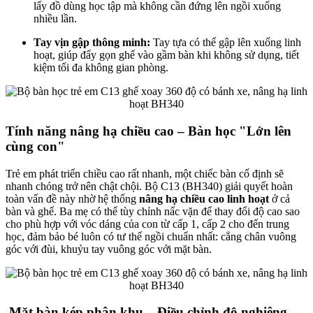
lấy đồ dùng học tập mà không cần đứng lên ngồi xuống
nhiều lần.
Tay vịn gập thông minh:
Tay tựa có thể gập lên xuống linh
hoạt, giúp đẩy gọn ghế vào gầm bàn khi không sử dụng, tiết
kiệm tối đa không gian phòng.
Tính năng nâng hạ chiều cao – Bàn học "Lớn lên
cùng con"
Trẻ em phát triển chiều cao rất nhanh, một chiếc bàn cố định sẽ
nhanh chóng trở nên chật chội. Bộ C13 (BH340) giải quyết hoàn
toàn vấn đề này nhờ hệ thống
nâng hạ chiều cao linh hoạt
ở cả
bàn và ghế. Ba mẹ có thể tùy chỉnh nấc vặn để thay đổi độ cao sao
cho phù hợp với vóc dáng của con từ cấp 1, cấp 2 cho đến trung
học, đảm bảo bé luôn có tư thế ngồi chuẩn nhất: cẳng chân vuông
góc với đùi, khuỷu tay vuông góc với mặt bàn.
Mặt bàn kép phân khu – Điều chỉnh độ nghiêng