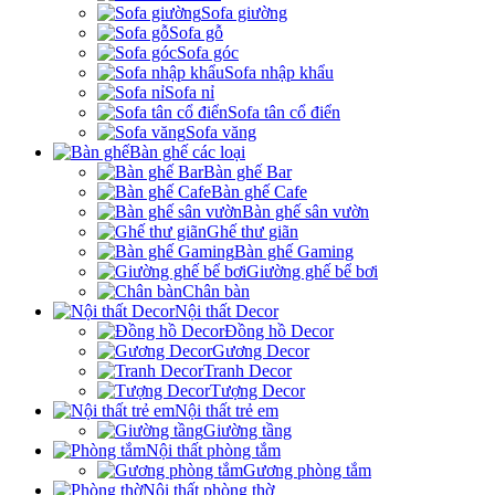
Sofa giường
Sofa gỗ
Sofa góc
Sofa nhập khẩu
Sofa nỉ
Sofa tân cổ điển
Sofa văng
Bàn ghế các loại
Bàn ghế Bar
Bàn ghế Cafe
Bàn ghế sân vườn
Ghế thư giãn
Bàn ghế Gaming
Giường ghế bể bơi
Chân bàn
Nội thất Decor
Đồng hồ Decor
Gương Decor
Tranh Decor
Tượng Decor
Nội thất trẻ em
Giường tầng
Nội thất phòng tắm
Gương phòng tắm
Nội thất phòng thờ