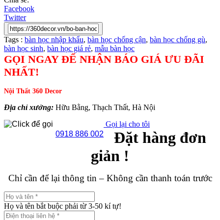
Facebook
Twitter
Tags :
bàn học nhập khẩu
,
bàn học chống cận
,
bàn học chống gù
,
bàn học sinh
,
bàn học giá rẻ
,
mẫu bàn học
GỌI NGAY ĐỂ NHẬN BÁO GIÁ ƯU ĐÃI
NHẤT!
Nội Thất 360 Decor
Địa chỉ xưởng:
Hữu Bằng, Thạch Thất, Hà Nội
Gọi lại cho tôi
Đặt hàng đơn
0918 886 002
giản !
Chỉ cần để lại thông tin – Không cần thanh toán trước
Họ và tên bắt buộc phải từ 3-50 kí tự!