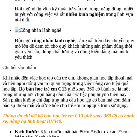
Đội ngũ nhân viên kỹ thuật tư vấn trẻ trung, năng động, nhiệt
huyết với công việc và rất
nhiều kinh nghiệm
trong lĩnh vựa
nội thất.
Đội ngũ
công nhân lành nghề
, sản xuất trên dây chuyền quy
mô lớn để đem tới cho quý khách những sản phẩm đúng thời
gian yêu câu, đúng chất lượng và đúng kiểu dáng mà mình
yêu thích.
Chi tiết sản phẩm
Khi nhắc đến việc học tập của trẻ em, không gian học tập thoải mái
và tiện nghi đóng vai trò quan trọng trong việc nâng cao hiệu quả
học tập.
Bộ bàn học trẻ em C13
ghế xoay 360 có bánh xe là một
trong những lựa chọn hàng đầu của các bậc phụ huynh hiện nay.
Sản phẩm không chỉ đáp ứng nhu cầu học tập cơ bản mà còn đảm
bảo sự thoải mái và sức khỏe cho trẻ em trong quá trình sử dụng.
Thông tin chi tiết
bộ bàn học trẻ em C13 ghế xoay 360 độ có bánh
xe, nâng hạ linh hoạt BH340
:
Kích thước
: Kích thước mặt bàn 80cm* 60cm x cao 75cm