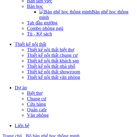
Bàn làm việc
Bàn học
Bàn ghế học thông
minh
Tab đầu giường
Combo phòng ngủ
Tủ - Kệ sách
Thiết kế nội thất
Thiết kế nội thất biệt thự
Thiết kế nội thất chung cư
Thiết kế nội thất khách sạn
Thiết kế nội thất nhà phố
Thiết kế nội thất showroom
Thiết kế nội thất văn phòng
Dự án
Biệt thự
Chung cư
Cửa hàng
Quán cafe
Văn phòng
Liên hệ
Trang chủ
Bộ bàn ghế học thông minh