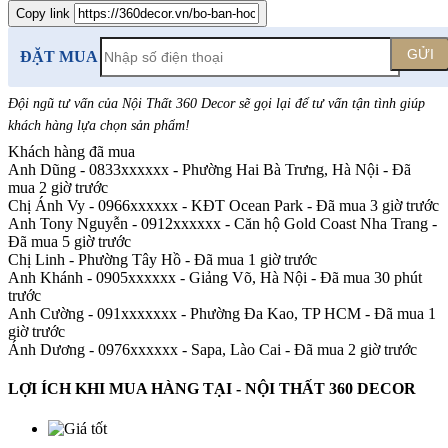
Copy link
GỬI
ĐẶT MUA
Đội ngũ tư vấn của Nội Thất 360 Decor sẽ gọi lại để tư vấn tận tình giúp
khách hàng lựa chọn sản phẩm
!
Khách hàng đã mua
Anh Dũng - 0833xxxxxx
-
Phường Hai Bà Trưng, Hà Nội - Đã
mua 2 giờ trước
Chị Ánh Vy - 0966xxxxxx
-
KĐT Ocean Park - Đã mua 3 giờ trước
Anh Tony Nguyễn - 0912xxxxxx
-
Căn hộ Gold Coast Nha Trang -
Đã mua 5 giờ trước
Chị Linh
-
Phường Tây Hồ - Đã mua 1 giờ trước
Anh Khánh - 0905xxxxxx
-
Giảng Võ, Hà Nội - Đã mua 30 phút
trước
Anh Cường - 091xxxxxxx
-
Phường Đa Kao, TP HCM - Đã mua 1
giờ trước
Ánh Dương - 0976xxxxxx
-
Sapa, Lào Cai - Đã mua 2 giờ trước
LỢI ÍCH KHI MUA HÀNG TẠI - NỘI THẤT 360 DECOR