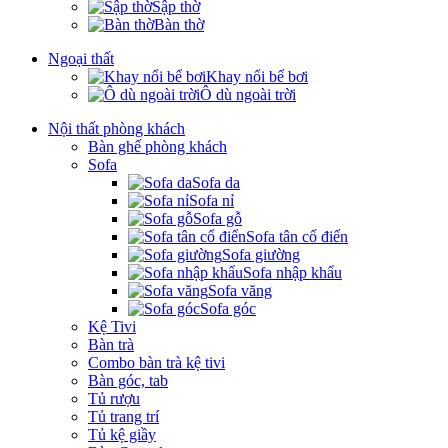
Sập thờ
Bàn thờ
Ngoại thất
Khay nổi bể bơi
Ô dù ngoài trời
Nội thất phòng khách
Bàn ghế phòng khách
Sofa
Sofa da
Sofa nỉ
Sofa gỗ
Sofa tân cổ điển
Sofa giường
Sofa nhập khẩu
Sofa văng
Sofa góc
Kệ Tivi
Bàn trà
Combo bàn trà kệ tivi
Bàn góc, tab
Tủ rượu
Tủ trang trí
Tủ kệ giầy