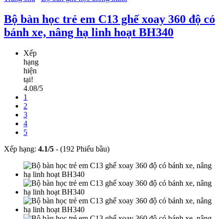
Bộ bàn học trẻ em C13 ghế xoay 360 độ có
bánh xe, nâng hạ linh hoạt BH340
Xếp
hạng
hiện
tại!
4.08/5
1
2
3
4
5
Xếp hạng:
4.1
/
5
-
(192 Phiếu bầu)