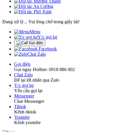
Đang xử lý... Vui lòng chờ trong giây lát!
Menu
Y/c gọi lại
Gọi điện
Facebook
Chat Zalo
Gọi điện
Gọi ngay Hotline: 0918 886 002
Chat Zalo
Để lại lời nhắn qua Zalo
Y/c gọi lại
Yêu cầu gọi lại
Messenger
Chat Messenger
Tiktok
Kênh tiktok
Youtube
Kênh youtube