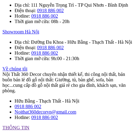
Địa chỉ
: 111 Nguyễn Trọng Trì - TP Qui Nhơn - Bình Định
Điện thoại
:
0918 886 002
Hotline
:
0918 886 002
Thời gian mở cửa
: 08h - 20h
Showroom Hà Nội
Địa chỉ
: Đường Đa Khoa - Hữu Bằng - Thạch Thất - Hà Nội
Điện thoại
:
0918 886 002
Hotline
:
0918 886 002
Thời gian mở cửa
: 9h:00 - 21:30h
Về chúng tôi
Nội Thất 360 Decor chuyên nhận thiết kế, thi công nội thất, bán
buôn bán lẻ đồ gỗ nội thất: Giường, tủ, bàn ghế, sofa, bàn
học...cung cấp đồ gỗ nội thất giá rẻ cho gia đình, khách sạn, văn
phòng.
Hữu Bằng - Thạch Thất - Hà Nội
0918 886 002
Noithat360decorvn@gmail.com
Hotline:
0918 886 002
THÔNG TIN