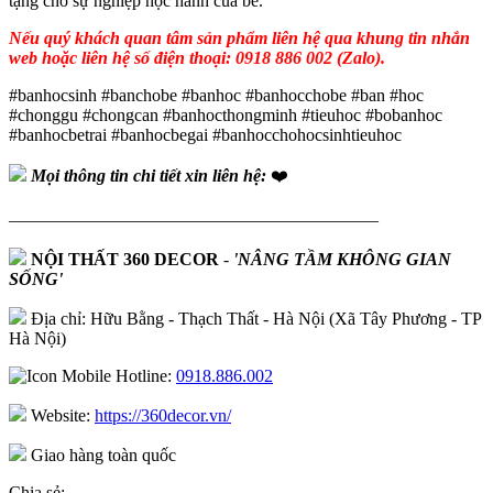
tặng cho sự nghiệp học hành của bé.
Nếu quý khách quan tâm sản phẩm liên hệ qua khung tin nhắn
web hoặc liên hệ số điện thoại: 0918 886 002 (Zalo).
#banhocsinh #banchobe #banhoc #banhocchobe #ban #hoc
#chonggu #chongcan #banhocthongminh #tieuhoc #bobanhoc
#banhocbetrai #banhocbegai #banhocchohocsinhtieuhoc
Mọi thông tin chi tiết xin liên hệ:
❤️
—————————————————————
NỘI THẤT 360 DECOR
-
'NÂNG TẦM KHÔNG GIAN
SỐNG'
Địa chỉ: Hữu Bằng - Thạch Thất - Hà Nội (Xã Tây Phương - TP
Hà Nội)
Hotline:
0918.886.002
Website:
https://360decor.vn/
Giao hàng toàn quốc
Chia sẻ: