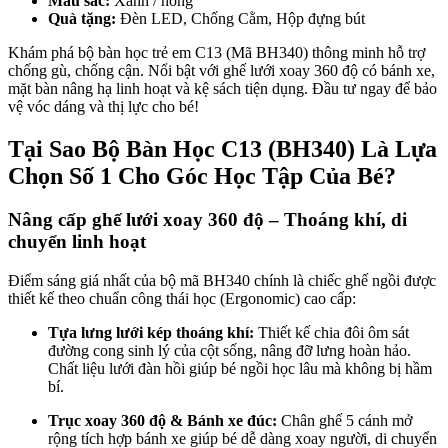
Màu sắc:
Xanh / hồng
Quà tặng:
Đèn LED, Chống Cằm, Hộp đựng bút
Khám phá bộ bàn học trẻ em C13 (Mã BH340) thông minh hỗ trợ
chống gù, chống cận. Nổi bật với ghế lưới xoay 360 độ có bánh xe,
mặt bàn nâng hạ linh hoạt và kệ sách tiện dụng. Đầu tư ngay để bảo
vệ vóc dáng và thị lực cho bé!
Tại Sao Bộ Bàn Học C13 (BH340) Là Lựa
Chọn Số 1 Cho Góc Học Tập Của Bé?
Nâng cấp ghế lưới xoay 360 độ – Thoáng khí, di
chuyển linh hoạt
Điểm sáng giá nhất của bộ mã BH340 chính là chiếc ghế ngồi được
thiết kế theo chuẩn công thái học (Ergonomic) cao cấp:
Tựa lưng lưới kép thoáng khí:
Thiết kế chia đôi ôm sát
đường cong sinh lý của cột sống, nâng đỡ lưng hoàn hảo.
Chất liệu lưới đàn hồi giúp bé ngồi học lâu mà không bị hầm
bí.
Trục xoay 360 độ & Bánh xe đúc:
Chân ghế 5 cánh mở
rộng tích hợp bánh xe giúp bé dễ dàng xoay người, di chuyển