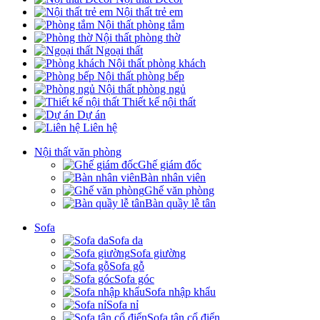
Nội thất trẻ em
Nội thất phòng tắm
Nội thất phòng thờ
Ngoại thất
Nội thất phòng khách
Nội thất phòng bếp
Nội thất phòng ngủ
Thiết kế nội thất
Dự án
Liên hệ
Nội thất văn phòng
Ghế giám đốc
Bàn nhân viên
Ghế văn phòng
Bàn quầy lễ tân
Sofa
Sofa da
Sofa giường
Sofa gỗ
Sofa góc
Sofa nhập khẩu
Sofa nỉ
Sofa tân cổ điển