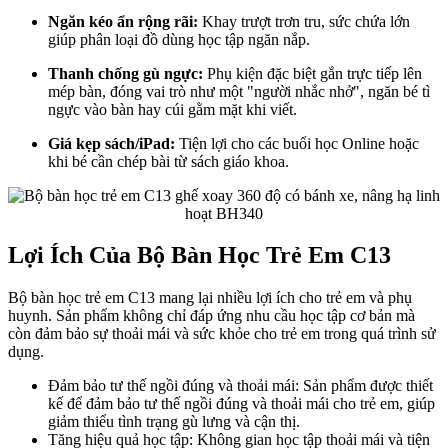
Ngăn kéo ẩn rộng rãi:
Khay trượt trơn tru, sức chứa lớn
giúp phân loại đồ dùng học tập ngăn nắp.
Thanh chống gù ngực:
Phụ kiện đặc biệt gắn trực tiếp lên
mép bàn, đóng vai trò như một "người nhắc nhở", ngăn bé tì
ngực vào bàn hay cúi gằm mặt khi viết.
Giá kẹp sách/iPad:
Tiện lợi cho các buổi học Online hoặc
khi bé cần chép bài từ sách giáo khoa.
Lợi Ích Của Bộ Bàn Học Trẻ Em C13
Bộ bàn học trẻ em C13 mang lại nhiều lợi ích cho trẻ em và phụ
huynh. Sản phẩm không chỉ đáp ứng nhu cầu học tập cơ bản mà
còn đảm bảo sự thoải mái và sức khỏe cho trẻ em trong quá trình sử
dụng.
Đảm bảo tư thế ngồi đúng và thoải mái: Sản phẩm được thiết
kế để đảm bảo tư thế ngồi đúng và thoải mái cho trẻ em, giúp
giảm thiểu tình trạng gù lưng và cận thị.
Tăng hiệu quả học tập: Không gian học tập thoải mái và tiện