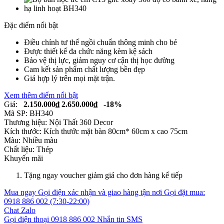
Đặc điểm nổi bật
Điều chỉnh tư thế ngồi chuẩn thông minh cho bé
Được thiết kế đa chức năng kèm kệ sách
Bảo vệ thị lực, giảm nguy cơ cận thị học đường
Cam kết sản phẩm chất lượng bền đẹp
Giá hợp lý trên mọi mặt trận.
Xem thêm điểm nổi bật
Giá:
2.150.000₫
2.650.000₫
-18%
Mã SP:
BH340
Thương hiệu:
Nội Thất 360 Decor
Kích thước:
Kích thước mặt bàn 80cm* 60cm x cao 75cm
Màu:
Nhiều màu
Chất liệu:
Thép
Khuyến mãi
Tặng ngay voucher giảm giá cho đơn hàng kế tiếp
Mua ngay
Gọi điện xác nhận và giao hàng tận nơi
Gọi đặt mua:
0918 886 002
(7:30-22:00)
Chat Zalo
Gọi điện thoại
0918 886 002
Nhắn tin SMS