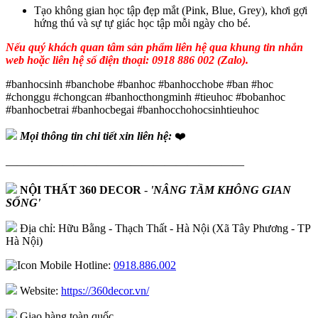
Tạo không gian học tập đẹp mắt (Pink, Blue, Grey), khơi gợi
hứng thú và sự tự giác học tập mỗi ngày cho bé.
Nếu quý khách quan tâm sản phẩm liên hệ qua khung tin nhắn
web hoặc liên hệ số điện thoại: 0918 886 002 (Zalo).
#banhocsinh #banchobe #banhoc #banhocchobe #ban #hoc
#chonggu #chongcan #banhocthongminh #tieuhoc #bobanhoc
#banhocbetrai #banhocbegai #banhocchohocsinhtieuhoc
Mọi thông tin chi tiết xin liên hệ:
❤️
—————————————————————
NỘI THẤT 360 DECOR
-
'NÂNG TẦM KHÔNG GIAN
SỐNG'
Địa chỉ: Hữu Bằng - Thạch Thất - Hà Nội (Xã Tây Phương - TP
Hà Nội)
Hotline:
0918.886.002
Website:
https://360decor.vn/
Giao hàng toàn quốc