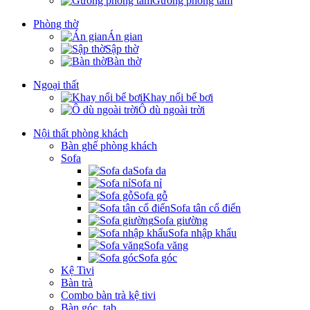
Gương phòng tắm
Phòng thờ
Án gian
Sập thờ
Bàn thờ
Ngoại thất
Khay nổi bể bơi
Ô dù ngoài trời
Nội thất phòng khách
Bàn ghế phòng khách
Sofa
Sofa da
Sofa nỉ
Sofa gỗ
Sofa tân cổ điển
Sofa giường
Sofa nhập khẩu
Sofa văng
Sofa góc
Kệ Tivi
Bàn trà
Combo bàn trà kệ tivi
Bàn góc, tab