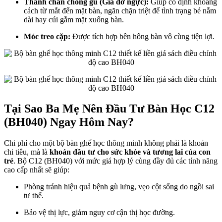
Thanh chắn chống gù (Giá đỡ ngực):
Giúp cố định khoảng
cách từ mắt đến mặt bàn, ngăn chặn triệt để tình trạng bé nằm
dài hay cúi gằm mặt xuống bàn.
Móc treo cặp:
Được tích hợp bên hông bàn vô cùng tiện lợi.
Tại Sao Ba Mẹ Nên Đầu Tư Bàn Học C12
(BH040) Ngay Hôm Nay?
Chi phí cho một bộ bàn ghế học thông minh không phải là khoản
chi tiêu, mà là
khoản đầu tư cho sức khỏe và tương lai của con
trẻ
. Bộ C12 (BH040) với mức giá hợp lý cùng đầy đủ các tính năng
cao cấp nhất sẽ giúp:
Phòng tránh hiệu quả bệnh gù lưng, vẹo cột sống do ngồi sai
tư thế.
Bảo vệ thị lực, giảm nguy cơ cận thị học đường.