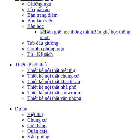
Giường ngủ
Tủ quần áo
Bàn trang điểm
Bàn làm việc
Bàn học
Bàn ghế học thông
minh
Tab đầu giường
Combo phòng ngủ
Tủ - Kệ sách
Thiết kế nội thất
Thiết kế nội thất biệt thự
Thiết kế nội thất chung cư
Thiết kế nội thất khách sạn
Thiết kế nội thất nhà phố
Thiết kế nội thất showroom
Thiết kế nội thất văn phòng
Dự án
Biệt thự
Chung cư
Cửa hàng
Quán cafe
Văn phòng