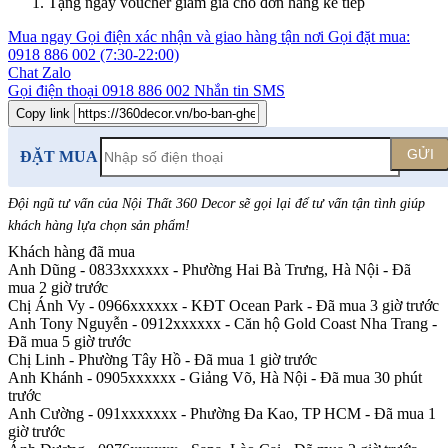
Tặng ngay voucher giảm giá cho đơn hàng kế tiếp
Mua ngay
Gọi điện xác nhận và giao hàng tận nơi
Gọi đặt mua:
0918 886 002
(7:30-22:00)
Chat Zalo
Gọi điện thoại
0918 886 002
Nhắn tin SMS
Copy link
GỬI
ĐẶT MUA
Đội ngũ tư vấn của Nội Thất 360 Decor sẽ gọi lại để tư vấn tận tình giúp
khách hàng lựa chọn sản phẩm
!
Khách hàng đã mua
Anh Dũng - 0833xxxxxx
-
Phường Hai Bà Trưng, Hà Nội - Đã
mua 2 giờ trước
Chị Ánh Vy - 0966xxxxxx
-
KĐT Ocean Park - Đã mua 3 giờ trước
Anh Tony Nguyễn - 0912xxxxxx
-
Căn hộ Gold Coast Nha Trang -
Đã mua 5 giờ trước
Chị Linh
-
Phường Tây Hồ - Đã mua 1 giờ trước
Anh Khánh - 0905xxxxxx
-
Giảng Võ, Hà Nội - Đã mua 30 phút
trước
Anh Cường - 091xxxxxxx
-
Phường Đa Kao, TP HCM - Đã mua 1
giờ trước