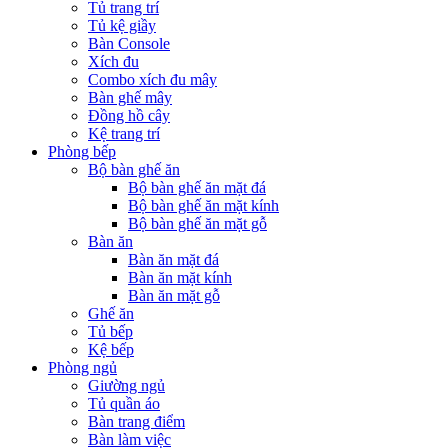
Tủ trang trí
Tủ kệ giầy
Bàn Console
Xích đu
Combo xích đu mây
Bàn ghế mây
Đồng hồ cây
Kệ trang trí
Phòng bếp
Bộ bàn ghế ăn
Bộ bàn ghế ăn mặt đá
Bộ bàn ghế ăn mặt kính
Bộ bàn ghế ăn mặt gỗ
Bàn ăn
Bàn ăn mặt đá
Bàn ăn mặt kính
Bàn ăn mặt gỗ
Ghế ăn
Tủ bếp
Kệ bếp
Phòng ngủ
Giường ngủ
Tủ quần áo
Bàn trang điểm
Bàn làm việc