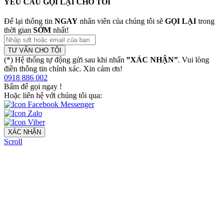
YÊU CẦU GỌI LẠI CHO TÔI
Để lại thông tin
NGAY
nhân viên của chúng tôi sẽ
GỌI LẠI
trong
thời gian
SỚM
nhất!
TƯ VẤN CHO TÔI
(*) Hệ thống tự động gửi sau khi nhấn
”XÁC NHẬN”
. Vui lòng
điền thông tin chính xác. Xin cảm ơn!
0918 886 002
Bấm để gọi ngay
!
Hoặc liên hệ với chúng tôi qua:
XÁC NHẬN
Scroll