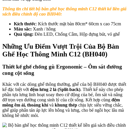
Thông tin chi tiết
bộ bàn ghế học thông minh C12 thiết kế liền giá
sách điều chỉnh độ cao BH040
:
Kích thước
: Kích thước mặt bàn 80cm* 60cm x cao 75cm
Màu sắc:
Xanh / hồng
Quà tặng:
Đèn LED, Chống Cằm, Hộp đựng bút, vỏ ghế
Những Ưu Điểm Vượt Trội Của Bộ Bàn
Ghế Học Thông Minh C12 (BH040)
Thiết kế ghế chống gù Ergonomic – Ôm sát đường
cong cột sống
Khác với các dòng ghế thông thường, ghế của bộ BH040 được thiết
kế đặc biệt với
đệm lưng 2 lá (Split-back)
. Thiết kế này cho phép
phần tựa lưng linh hoạt xoay theo cử động của bé, ôm sát và nâng
đỡ trọn vẹn đường cong sinh lý của cột sống. Kết hợp cùng
đệm
mông êm ái, thoáng khí
và
khung thép
chịu lực siêu vững chắc,
ghế giúp phân tán áp lực lên hông và lưng, cho bé ngồi học lâu mà
không hề nhức mỏi.