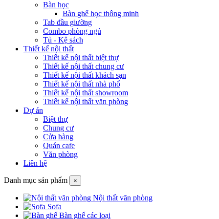
Bàn học
Bàn ghế học thông minh
Tab đầu giường
Combo phòng ngủ
Tủ - Kệ sách
Thiết kế nội thất
Thiết kế nội thất biệt thự
Thiết kế nội thất chung cư
Thiết kế nội thất khách sạn
Thiết kế nội thất nhà phố
Thiết kế nội thất showroom
Thiết kế nội thất văn phòng
Dự án
Biệt thự
Chung cư
Cửa hàng
Quán cafe
Văn phòng
Liên hệ
Danh mục sản phẩm
×
Nội thất văn phòng
Sofa
Bàn ghế các loại