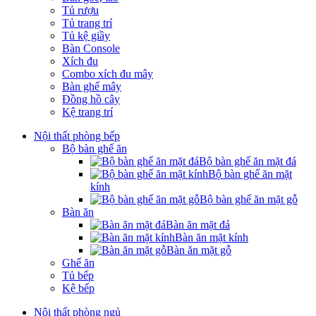
Tủ rượu
Tủ trang trí
Tủ kệ giầy
Bàn Console
Xích đu
Combo xích đu mây
Bàn ghế mây
Đồng hồ cây
Kệ trang trí
Nội thất phòng bếp
Bộ bàn ghế ăn
Bộ bàn ghế ăn mặt đá
Bộ bàn ghế ăn mặt
kính
Bộ bàn ghế ăn mặt gỗ
Bàn ăn
Bàn ăn mặt đá
Bàn ăn mặt kính
Bàn ăn mặt gỗ
Ghế ăn
Tủ bếp
Kệ bếp
Nội thất phòng ngủ