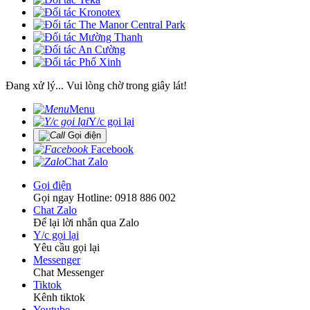
Đang xử lý... Vui lòng chờ trong giây lát!
Menu
Y/c gọi lại
Gọi điện
Facebook
Chat Zalo
Gọi điện
Gọi ngay Hotline: 0918 886 002
Chat Zalo
Để lại lời nhắn qua Zalo
Y/c gọi lại
Yêu cầu gọi lại
Messenger
Chat Messenger
Tiktok
Kênh tiktok
Youtube