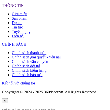
THÔNG TIN
Giới thiệu
Sản phẩm
Dự án
Tin tức
Tuyển dụng
Liên hệ
CHÍNH SÁCH
Chính sách thanh toán
Chính sách giải quyết khiếu nại
Chính sách vận chuyển
Chính sách đổi trả
Chính sách kiểm hàng
Chính sách bảo mật
Kết nối với chúng tôi
Copyrights © 2024 - 2025 360decor.vn. All Rights Reserved!
×