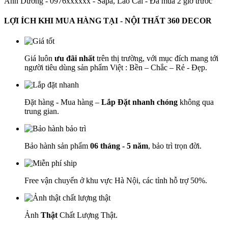
Ánh Dương - 0976xxxxxx
-
Sapa, Lào Cai - Đã mua 2 giờ trước
LỢI ÍCH KHI MUA HÀNG TẠI - NỘI THẤT 360 DECOR
Giá luôn
ưu đãi nhất
trên thị trường, với mục đích mang tới
người tiêu dùng sản phẩm Việt : Bền – Chắc – Rẻ - Đẹp.
Đặt hàng - Mua hàng –
Lắp Đặt nhanh chóng
không qua
trung gian.
Bảo hành sản phẩm
06 tháng - 5 năm
, bảo trì trọn đời.
Free vận chuyển ở khu vực Hà Nội, các tỉnh hỗ trợ 50%.
Ảnh
Thật
Chất Lượng Thật.