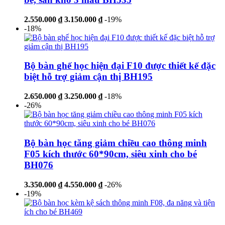
2.550.000 ₫
3.150.000 ₫
-19%
-18%
Bộ bàn ghế học hiện đại F10 được thiết kế đặc
biệt hỗ trợ giảm cận thị BH195
2.650.000 ₫
3.250.000 ₫
-18%
-26%
Bộ bàn học tăng giảm chiều cao thông minh
F05 kích thước 60*90cm, siêu xinh cho bé
BH076
3.350.000 ₫
4.550.000 ₫
-26%
-19%