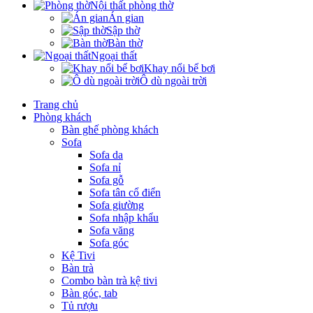
Nội thất phòng thờ
Án gian
Sập thờ
Bàn thờ
Ngoại thất
Khay nổi bể bơi
Ô dù ngoài trời
Trang chủ
Phòng khách
Bàn ghế phòng khách
Sofa
Sofa da
Sofa nỉ
Sofa gỗ
Sofa tân cổ điển
Sofa giường
Sofa nhập khẩu
Sofa văng
Sofa góc
Kệ Tivi
Bàn trà
Combo bàn trà kệ tivi
Bàn góc, tab
Tủ rượu