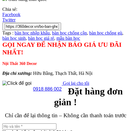
Chia sẻ:
Facebook
Twitter
Tags :
bàn học nhập khẩu
,
bàn học chống cận
,
bàn học chống gù
,
bàn học sinh
,
bàn học giá rẻ
,
mẫu bàn học
GỌI NGAY ĐỂ NHẬN BÁO GIÁ ƯU ĐÃI
NHẤT!
Nội Thất 360 Decor
Địa chỉ xưởng:
Hữu Bằng, Thạch Thất, Hà Nội
Gọi lại cho tôi
Đặt hàng đơn
0918 886 002
giản !
Chỉ cần để lại thông tin – Không cần thanh toán trước