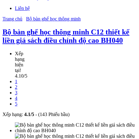
Liên hệ
Trang chủ
Bộ bàn ghế học thông minh
Bộ bàn ghế học thông minh C12 thiết kế
liền giá sách điều chỉnh độ cao BH040
Xếp
hạng
hiện
tại!
4.10/5
1
2
3
4
5
Xếp hạng:
4.1
/
5
-
(143 Phiếu bầu)