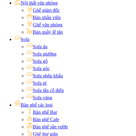
Nội thất văn phòng
Ghế giám đốc
Bàn nhân viên
Ghế văn phòng
Bàn quầy lễ tân
Sofa
Sofa da
Sofa giường
Sofa gỗ
Sofa góc
Sofa nhập khẩu
Sofa nỉ
Sofa tân cổ điển
Sofa văng
Bàn ghế các loại
Bàn ghế Bar
Bàn ghế Cafe
Bàn ghế sân vườn
Ghế thư giãn