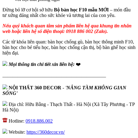
Đừng bỏ lỡ cơ hội sở hữu
Bộ bàn học F10 mẫu MỚI
– món đầu
tư xứng đáng nhất cho sức khỏe và tương lai của con yêu.
Nếu quý khách quan tâm sản phẩm liên hệ qua khung tin nhắn
web hoặc liên hệ số điện thoại: 0918 886 002 (Zalo).
Các từ khóa liên quan: bàn học chống gù, bàn học thông minh F10,
bàn học cho bé tiểu học, bàn học chống cận thị, bộ bàn ghế học sinh
hiện đại.
Mọi thông tin chi tiết xin liên hệ:
❤️
—————————————————————
NỘI THẤT 360 DECOR
-
'NÂNG TẦM KHÔNG GIAN
SỐNG'
Địa chỉ: Hữu Bằng - Thạch Thất - Hà Nội (Xã Tây Phương - TP
Hà Nội)
Hotline:
0918.886.002
Website:
https://360decor.vn/