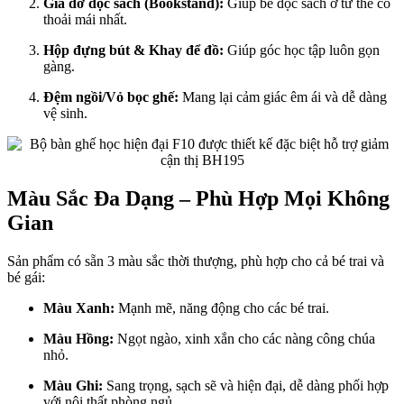
Giá đỡ đọc sách (Bookstand):
Giúp bé đọc sách ở tư thế cổ
thoải mái nhất.
Hộp đựng bút & Khay để đồ:
Giúp góc học tập luôn gọn
gàng.
Đệm ngồi/Vỏ bọc ghế:
Mang lại cảm giác êm ái và dễ dàng
vệ sinh.
Màu Sắc Đa Dạng – Phù Hợp Mọi Không
Gian
Sản phẩm có sẵn 3 màu sắc thời thượng, phù hợp cho cả bé trai và
bé gái:
Màu Xanh:
Mạnh mẽ, năng động cho các bé trai.
Màu Hồng:
Ngọt ngào, xinh xắn cho các nàng công chúa
nhỏ.
Màu Ghi:
Sang trọng, sạch sẽ và hiện đại, dễ dàng phối hợp
với nội thất phòng ngủ.