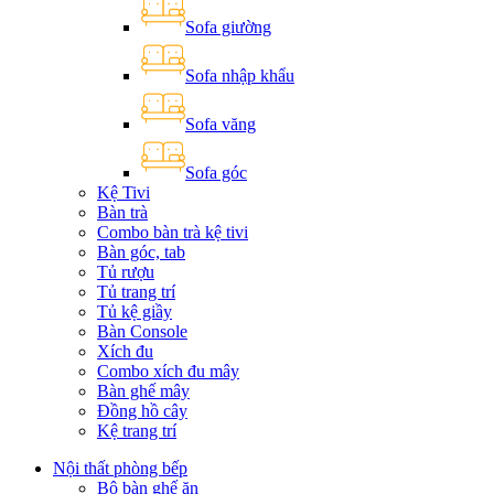
Sofa giường
Sofa nhập khẩu
Sofa văng
Sofa góc
Kệ Tivi
Bàn trà
Combo bàn trà kệ tivi
Bàn góc, tab
Tủ rượu
Tủ trang trí
Tủ kệ giầy
Bàn Console
Xích đu
Combo xích đu mây
Bàn ghế mây
Đồng hồ cây
Kệ trang trí
Nội thất phòng bếp
Bộ bàn ghế ăn