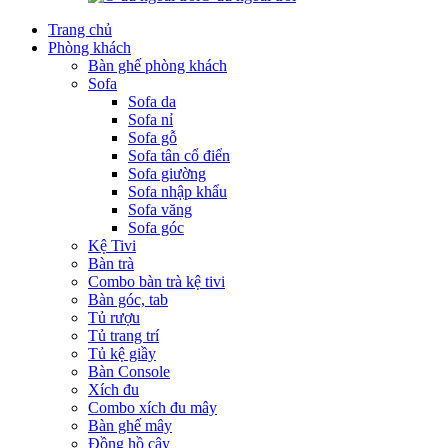
Trang chủ
Phòng khách
Bàn ghế phòng khách
Sofa
Sofa da
Sofa nỉ
Sofa gỗ
Sofa tân cổ điển
Sofa giường
Sofa nhập khẩu
Sofa văng
Sofa góc
Kệ Tivi
Bàn trà
Combo bàn trà kệ tivi
Bàn góc, tab
Tủ rượu
Tủ trang trí
Tủ kệ giầy
Bàn Console
Xích đu
Combo xích đu mây
Bàn ghế mây
Đồng hồ cây