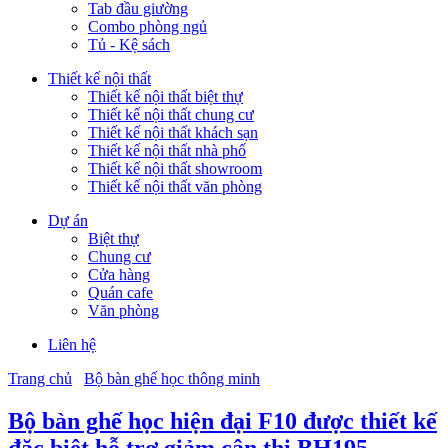
Tab đầu giường
Combo phòng ngủ
Tủ - Kệ sách
Thiết kế nội thất
Thiết kế nội thất biệt thự
Thiết kế nội thất chung cư
Thiết kế nội thất khách sạn
Thiết kế nội thất nhà phố
Thiết kế nội thất showroom
Thiết kế nội thất văn phòng
Dự án
Biệt thự
Chung cư
Cửa hàng
Quán cafe
Văn phòng
Liên hệ
Trang chủ
Bộ bàn ghế học thông minh
Bộ bàn ghế học hiện đại F10 được thiết kế