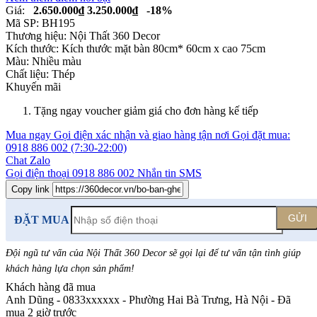
Giá:
2.650.000₫
3.250.000₫
-18%
Mã SP:
BH195
Thương hiệu:
Nội Thất 360 Decor
Kích thước:
Kích thước mặt bàn 80cm* 60cm x cao 75cm
Màu:
Nhiều màu
Chất liệu:
Thép
Khuyến mãi
Tặng ngay voucher giảm giá cho đơn hàng kế tiếp
Mua ngay
Gọi điện xác nhận và giao hàng tận nơi
Gọi đặt mua:
0918 886 002
(7:30-22:00)
Chat Zalo
Gọi điện thoại
0918 886 002
Nhắn tin SMS
Copy link
GỬI
ĐẶT MUA
Đội ngũ tư vấn của Nội Thất 360 Decor sẽ gọi lại để tư vấn tận tình giúp
khách hàng lựa chọn sản phẩm
!
Khách hàng đã mua
Anh Dũng - 0833xxxxxx
-
Phường Hai Bà Trưng, Hà Nội - Đã
mua 2 giờ trước