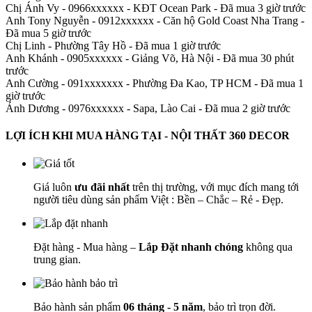
Chị Ánh Vy - 0966xxxxxx
-
KĐT Ocean Park - Đã mua 3 giờ trước
Anh Tony Nguyễn - 0912xxxxxx
-
Căn hộ Gold Coast Nha Trang -
Đã mua 5 giờ trước
Chị Linh
-
Phường Tây Hồ - Đã mua 1 giờ trước
Anh Khánh - 0905xxxxxx
-
Giảng Võ, Hà Nội - Đã mua 30 phút
trước
Anh Cường - 091xxxxxxx
-
Phường Đa Kao, TP HCM - Đã mua 1
giờ trước
Ánh Dương - 0976xxxxxx
-
Sapa, Lào Cai - Đã mua 2 giờ trước
LỢI ÍCH KHI MUA HÀNG TẠI - NỘI THẤT 360 DECOR
Giá luôn
ưu đãi nhất
trên thị trường, với mục đích mang tới
người tiêu dùng sản phẩm Việt : Bền – Chắc – Rẻ - Đẹp.
Đặt hàng - Mua hàng –
Lắp Đặt nhanh chóng
không qua
trung gian.
Bảo hành sản phẩm
06 tháng - 5 năm
, bảo trì trọn đời.