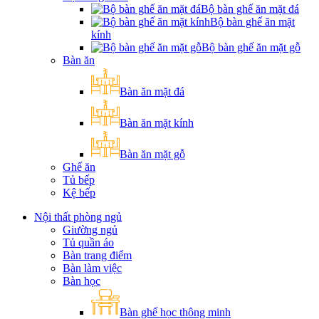
Bộ bàn ghế ăn mặt đá
Bộ bàn ghế ăn mặt
kính
Bộ bàn ghế ăn mặt gỗ
Bàn ăn
Bàn ăn mặt đá
Bàn ăn mặt kính
Bàn ăn mặt gỗ
Ghế ăn
Tủ bếp
Kệ bếp
Nội thất phòng ngủ
Giường ngủ
Tủ quần áo
Bàn trang điểm
Bàn làm việc
Bàn học
Bàn ghế học thông minh