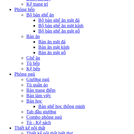
Kệ trang trí
Phòng bếp
Bộ bàn ghế ăn
Bộ bàn ghế ăn mặt đá
Bộ bàn ghế ăn mặt kính
Bộ bàn ghế ăn mặt gỗ
Bàn ăn
Bàn ăn mặt đá
Bàn ăn mặt kính
Bàn ăn mặt gỗ
Ghế ăn
Tủ bếp
Kệ bếp
Phòng ngủ
Giường ngủ
Tủ quần áo
Bàn trang điểm
Bàn làm việc
Bàn học
Bàn ghế học thông minh
Tab đầu giường
Combo phòng ngủ
Tủ - Kệ sách
Thiết kế nội thất
Thiết kế nội thất biệt thự