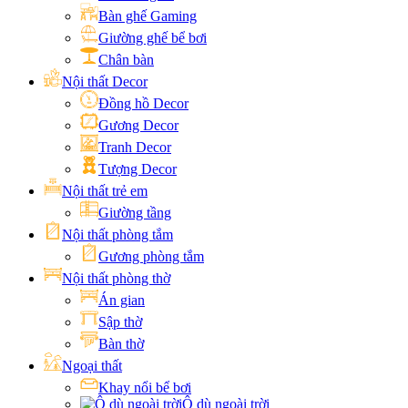
Bàn ghế Gaming
Giường ghế bể bơi
Chân bàn
Nội thất Decor
Đồng hồ Decor
Gương Decor
Tranh Decor
Tượng Decor
Nội thất trẻ em
Giường tầng
Nội thất phòng tắm
Gương phòng tắm
Nội thất phòng thờ
Án gian
Sập thờ
Bàn thờ
Ngoại thất
Khay nổi bể bơi
Ô dù ngoài trời