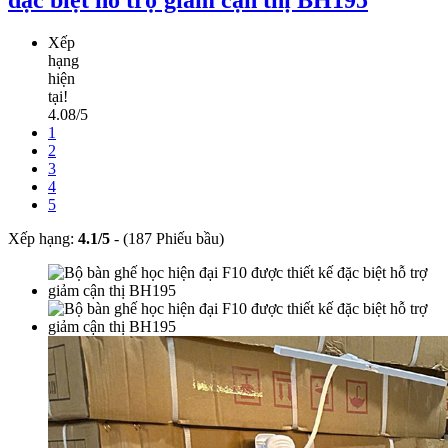
đặc biệt hỗ trợ giảm cận thị BH195
Xếp
hạng
hiện
tại!
4.08/5
1
2
3
4
5
Xếp hạng:
4.1
/
5
-
(187 Phiếu bầu)