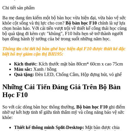
Chi tiết sản phẩm
Ba mẹ đang tìm kiếm một bộ bàn học vừa hiện đại, vừa bảo vệ sức
khỏe cột sống và thị lực cho con?
Bộ bàn học F10
chính là sự lựa
chọn hoàn hảo. Với cải tiến vượt trội về thiết kế công thái học cùng
bộ quà tặng đi kèm cực "khủng", F10 hứa hẹn sẽ trở thành người
bạn đồng hành lý tưởng của bé trong suốt những năm học.
Thông tin chi tiết
bộ bàn ghế học hiện đại F10 được thiết kế đặc
biệt hỗ trợ giảm cận thị BH195
:
Kích thước
: Kích thước mặt bàn 80cm* 60cm x cao 75cm
Màu sắc:
Xanh / hồng
Quà tặng:
Đèn LED, Chống Cằm, Hộp đựng bút, vỏ ghế
Những Cải Tiến Đáng Giá Trên Bộ Bàn
Học F10
So với các dòng bàn học thông thường,
Bộ bàn học F10
ghi điểm
nhờ sự kết hợp tinh tế giữa tính thẩm mỹ và công năng bảo vệ sức
khỏe:
Thiết kế thông minh Split-Desktop:
Mặt bàn được chia