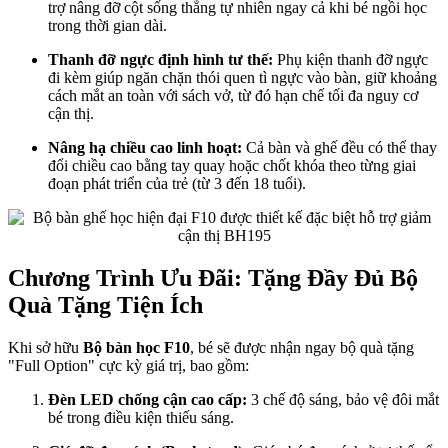
trợ nâng đỡ cột sống thẳng tự nhiên ngay cả khi bé ngồi học
trong thời gian dài.
Thanh đỡ ngực định hình tư thế:
Phụ kiện thanh đỡ ngực
đi kèm giúp ngăn chặn thói quen tì ngực vào bàn, giữ khoảng
cách mắt an toàn với sách vở, từ đó hạn chế tối đa nguy cơ
cận thị.
Nâng hạ chiều cao linh hoạt:
Cả bàn và ghế đều có thể thay
đổi chiều cao bằng tay quay hoặc chốt khóa theo từng giai
đoạn phát triển của trẻ (từ 3 đến 18 tuổi).
Chương Trình Ưu Đãi: Tặng Đầy Đủ Bộ
Quà Tặng Tiện Ích
Khi sở hữu
Bộ bàn học F10
, bé sẽ được nhận ngay bộ quà tặng
"Full Option" cực kỳ giá trị, bao gồm:
Đèn LED chống cận cao cấp:
3 chế độ sáng, bảo vệ đôi mắt
bé trong điều kiện thiếu sáng.