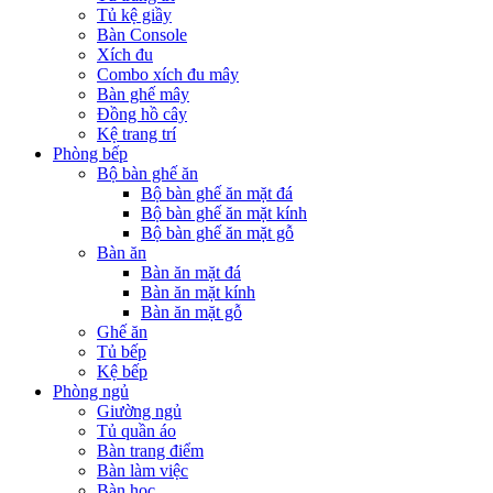
Tủ kệ giầy
Bàn Console
Xích đu
Combo xích đu mây
Bàn ghế mây
Đồng hồ cây
Kệ trang trí
Phòng bếp
Bộ bàn ghế ăn
Bộ bàn ghế ăn mặt đá
Bộ bàn ghế ăn mặt kính
Bộ bàn ghế ăn mặt gỗ
Bàn ăn
Bàn ăn mặt đá
Bàn ăn mặt kính
Bàn ăn mặt gỗ
Ghế ăn
Tủ bếp
Kệ bếp
Phòng ngủ
Giường ngủ
Tủ quần áo
Bàn trang điểm
Bàn làm việc
Bàn học