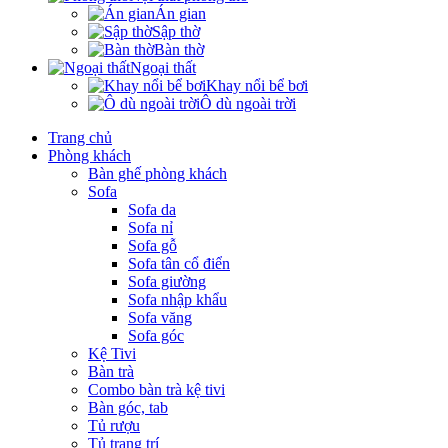
Án gian
Sập thờ
Bàn thờ
Ngoại thất
Khay nổi bể bơi
Ô dù ngoài trời
Trang chủ
Phòng khách
Bàn ghế phòng khách
Sofa
Sofa da
Sofa nỉ
Sofa gỗ
Sofa tân cổ điển
Sofa giường
Sofa nhập khẩu
Sofa văng
Sofa góc
Kệ Tivi
Bàn trà
Combo bàn trà kệ tivi
Bàn góc, tab
Tủ rượu
Tủ trang trí