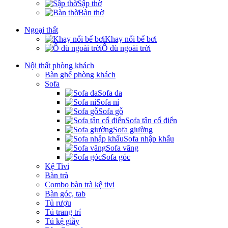
Sập thờ
Bàn thờ
Ngoại thất
Khay nổi bể bơi
Ô dù ngoài trời
Nội thất phòng khách
Bàn ghế phòng khách
Sofa
Sofa da
Sofa nỉ
Sofa gỗ
Sofa tân cổ điển
Sofa giường
Sofa nhập khẩu
Sofa văng
Sofa góc
Kệ Tivi
Bàn trà
Combo bàn trà kệ tivi
Bàn góc, tab
Tủ rượu
Tủ trang trí
Tủ kệ giầy