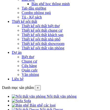
Bàn ghế học thông minh
Tab đầu giường
Combo phòng ngủ
Tủ - Kệ sách
Thiết kế nội thất
Thiết kế nội thất biệt thự
Thiết kế nội thất chung cư
Thiết kế nội thất khách sạn
Thiết kế nội thất nhà phố
Thiết kế nội thất showroom
Thiết kế nội thất văn phòng
Dự án
Biệt thự
Chung cư
Cửa hàng
Quán cafe
Văn phòng
Liên hệ
Danh mục sản phẩm
×
Nội thất văn phòng
Sofa
Bàn ghế các loại
Nội thất Decor