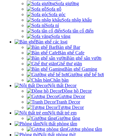
Sofa giường
Sofa gỗ
Sofa góc
Sofa nhập khẩu
Sofa nỉ
Sofa tân cổ điển
Sofa văng
Bàn ghế các loại
Bàn ghế Bar
Bàn ghế Cafe
Bàn ghế sân vườn
Ghế thư giãn
Bàn ghế Gaming
Giường ghế bể bơi
Chân bàn
Nội thất Decor
Đồng hồ Decor
Gương Decor
Tranh Decor
Tượng Decor
Nội thất trẻ em
Giường tầng
Nội thất phòng tắm
Gương phòng tắm
Nội thất phòng thờ