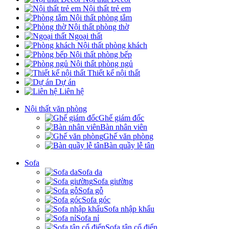
Nội thất trẻ em
Nội thất phòng tắm
Nội thất phòng thờ
Ngoại thất
Nội thất phòng khách
Nội thất phòng bếp
Nội thất phòng ngủ
Thiết kế nội thất
Dự án
Liên hệ
Nội thất văn phòng
Ghế giám đốc
Bàn nhân viên
Ghế văn phòng
Bàn quầy lễ tân
Sofa
Sofa da
Sofa giường
Sofa gỗ
Sofa góc
Sofa nhập khẩu
Sofa nỉ
Sofa tân cổ điển