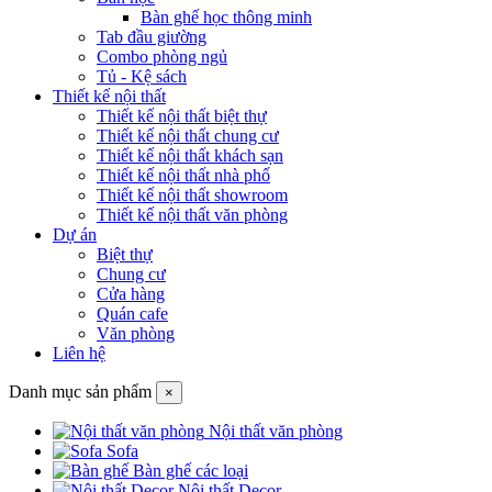
Bàn ghế học thông minh
Tab đầu giường
Combo phòng ngủ
Tủ - Kệ sách
Thiết kế nội thất
Thiết kế nội thất biệt thự
Thiết kế nội thất chung cư
Thiết kế nội thất khách sạn
Thiết kế nội thất nhà phố
Thiết kế nội thất showroom
Thiết kế nội thất văn phòng
Dự án
Biệt thự
Chung cư
Cửa hàng
Quán cafe
Văn phòng
Liên hệ
Danh mục sản phẩm
×
Nội thất văn phòng
Sofa
Bàn ghế các loại
Nội thất Decor