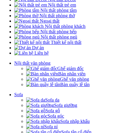
Nội thất trẻ em
Nội thất phòng tắm
Nội thất phòng thờ
Ngoại thất
Nội thất phòng khách
Nội thất phòng bếp
Nội thất phòng ngủ
Thiết kế nội thất
Dự án
Liên hệ
Nội thất văn phòng
Ghế giám đốc
Bàn nhân viên
Ghế văn phòng
Bàn quầy lễ tân
Sofa
Sofa da
Sofa giường
Sofa gỗ
Sofa góc
Sofa nhập khẩu
Sofa nỉ
Sofa tân cổ điển