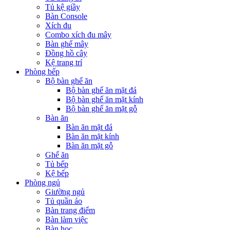
Tủ kệ giầy
Bàn Console
Xích đu
Combo xích đu mây
Bàn ghế mây
Đồng hồ cây
Kệ trang trí
Phòng bếp
Bộ bàn ghế ăn
Bộ bàn ghế ăn mặt đá
Bộ bàn ghế ăn mặt kính
Bộ bàn ghế ăn mặt gỗ
Bàn ăn
Bàn ăn mặt đá
Bàn ăn mặt kính
Bàn ăn mặt gỗ
Ghế ăn
Tủ bếp
Kệ bếp
Phòng ngủ
Giường ngủ
Tủ quần áo
Bàn trang điểm
Bàn làm việc
Bàn học