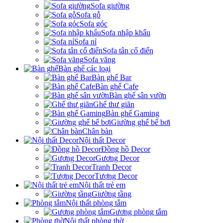
Sofa giường
Sofa gỗ
Sofa góc
Sofa nhập khẩu
Sofa nỉ
Sofa tân cổ điển
Sofa văng
Bàn ghế các loại
Bàn ghế Bar
Bàn ghế Cafe
Bàn ghế sân vườn
Ghế thư giãn
Bàn ghế Gaming
Giường ghế bể bơi
Chân bàn
Nội thất Decor
Đồng hồ Decor
Gương Decor
Tranh Decor
Tượng Decor
Nội thất trẻ em
Giường tầng
Nội thất phòng tắm
Gương phòng tắm
Nội thất phòng thờ