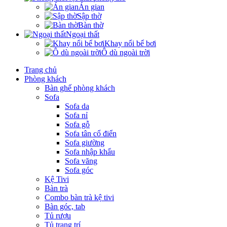
Án gian
Sập thờ
Bàn thờ
Ngoại thất
Khay nổi bể bơi
Ô dù ngoài trời
Trang chủ
Phòng khách
Bàn ghế phòng khách
Sofa
Sofa da
Sofa nỉ
Sofa gỗ
Sofa tân cổ điển
Sofa giường
Sofa nhập khẩu
Sofa văng
Sofa góc
Kệ Tivi
Bàn trà
Combo bàn trà kệ tivi
Bàn góc, tab
Tủ rượu
Tủ trang trí