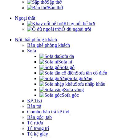
Sập thờ
Bàn thờ
Ngoại thất
Khay nổi bể bơi
Ô dù ngoài trời
Nội thất phòng khách
Bàn ghế phòng khách
Sofa
Sofa da
Sofa nỉ
Sofa gỗ
Sofa tân cổ điển
Sofa giường
Sofa nhập khẩu
Sofa văng
Sofa góc
Kệ Tivi
Bàn trà
Combo bàn trà kệ tivi
Bàn góc, tab
Tủ rượu
Tủ trang trí
Tủ kệ giầy