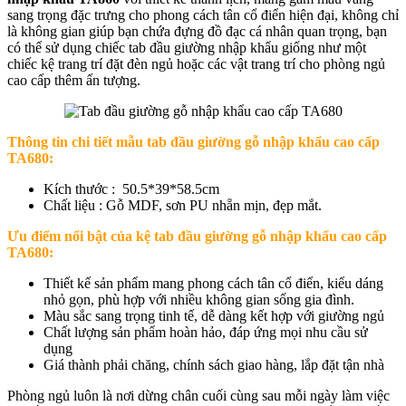
sang trọng đặc trưng cho phong cách tân cổ điển hiện đại, không chỉ
là không gian giúp bạn chứa đựng đồ đạc cá nhân quan trọng, bạn
có thể sử dụng chiếc tab đầu giường nhập khẩu giống như một
chiếc kệ trang trí đặt đèn ngủ hoặc các vật trang trí cho phòng ngủ
cao cấp thêm ấn tượng.
Thông tin chi tiết mẫu
tab đầu giường gỗ nhập khẩu cao cấp
TA680
:
Kích thước : 50.5*39*58.5cm
Chất liệu : Gỗ MDF, sơn PU nhẵn mịn, đẹp mắt.
Ưu điểm nổi bật của kệ t
ab đầu giường gỗ nhập khẩu cao cấp
TA680:
Thiết kế sản phẩm mang phong cách tân cổ điển, kiểu dáng
nhỏ gọn, phù hợp với nhiều không gian sống gia đình.
Màu sắc sang trọng tinh tế, dễ dàng kết hợp với giường ngủ
Chất lượng sản phẩm hoàn hảo, đáp ứng mọi nhu cầu sử
dụng
Giá thành phải chăng, chính sách giao hàng, lắp đặt tận nhà
Phòng ngủ luôn là nơi dừng chân cuối cùng sau mỗi ngày làm việc