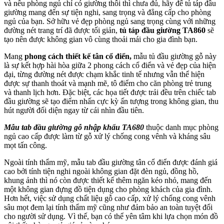
và nếu phòng ngủ chỉ có giường thôi thì chưa đủ, hãy để tủ táp đầu
giường mang đến sự tiện nghi, sang trọng và đẳng cấp cho phòng
ngủ của bạn. Sở hữu vẻ đẹp phòng ngủ sang trọng cùng với những
đường nét trang trí đã được tối giản,
tủ táp đầu giường TA860
sẽ
tạo nên được không gian vô cùng thoải mái cho gia đình bạn.
Mang
phong cách thiết kế tân cổ điển,
mẫu tủ đầu giường gỗ này
là sự kết hợp hài hòa giữa 2 phong cách cổ điển và vẻ đẹp của hiện
đại, từng đường nét được chạm khắc tinh tế nhưng vẫn thể hiện
được sự thanh thoát và mạnh mẽ, tô điểm cho căn phòng trẻ trung
và thanh lịch hơn. Đặc biệt, các họa tiết được trải đều trên chiếc tab
đầu giường sẽ tạo điểm nhấn cực kỳ ấn tượng trong không gian, thu
hút người đối diện ngay từ cái nhìn đầu tiên.
Mẫu tab đầu giường gỗ nhập khẩu TA680
thuộc danh mục phòng
ngủ cao cấp được làm từ gỗ xử lý chống cong vênh và kháng sâu
mọt tấn công.
Ngoài tính thẩm mỹ, mẫu tab đầu giường tân cổ điển được đánh giá
cao bởi tính tiện nghi ngoài không gian đặt đèn ngủ, đồng hồ,
khung ảnh thì nó còn được thiết kế thêm ngăn kéo nhỏ, mang đến
một không gian đựng đồ tiện dụng cho phòng khách của gia đình.
Hơn hết, việc sử dụng chất liệu gỗ cao cấp, xử lý chống cong vênh
sâu mọt đem lại tính thẩm mỹ cũng như đảm bảo an toàn tuyệt đối
cho người sử dụng. Vì thế, bạn có thể yên tâm khi lựa chọn món đồ