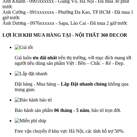
Anh Khánh - 0905xxxxxx
-
Giảng Võ, Hà Nội - Đã mua 30 phút
trước
Anh Cường - 091xxxxxxx
-
Phường Đa Kao, TP HCM - Đã mua 1
giờ trước
Ánh Dương - 0976xxxxxx
-
Sapa, Lào Cai - Đã mua 2 giờ trước
LỢI ÍCH KHI MUA HÀNG TẠI - NỘI THẤT 360 DECOR
Giá luôn
ưu đãi nhất
trên thị trường, với mục đích mang tới
người tiêu dùng sản phẩm Việt : Bền – Chắc – Rẻ - Đẹp.
Đặt hàng - Mua hàng –
Lắp Đặt nhanh chóng
không qua
trung gian.
Bảo hành sản phẩm
06 tháng - 5 năm
, bảo trì trọn đời.
Free vận chuyển ở khu vực Hà Nội, các tỉnh hỗ trợ 50%.