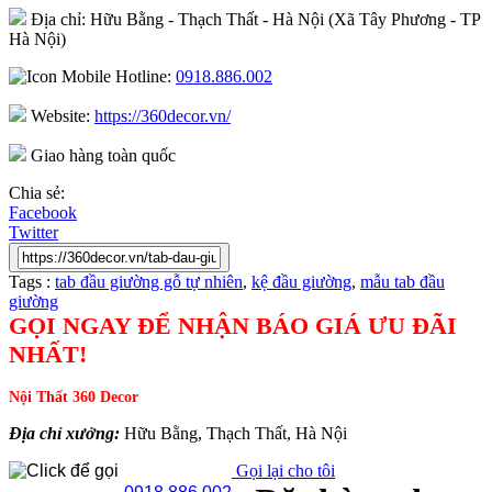
Địa chỉ: Hữu Bằng - Thạch Thất - Hà Nội (Xã Tây Phương - TP
Hà Nội)
Hotline:
0918.886.002
Website:
https://360decor.vn/
Giao hàng toàn quốc
Chia sẻ:
Facebook
Twitter
Tags :
tab đầu giường gỗ tự nhiên
,
kệ đầu giường
,
mẫu tab đầu
giường
GỌI NGAY ĐỂ NHẬN BÁO GIÁ ƯU ĐÃI
NHẤT!
Nội Thất 360 Decor
Địa chỉ xưởng:
Hữu Bằng, Thạch Thất, Hà Nội
Gọi lại cho tôi