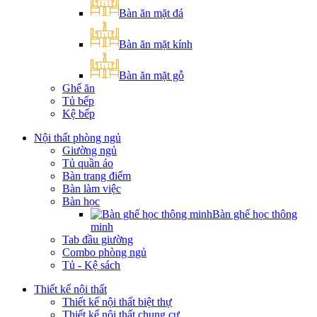
Bàn ăn mặt đá
Bàn ăn mặt kính
Bàn ăn mặt gỗ
Ghế ăn
Tủ bếp
Kệ bếp
Nội thất phòng ngủ
Giường ngủ
Tủ quần áo
Bàn trang điểm
Bàn làm việc
Bàn học
Bàn ghế học thông
minh
Tab đầu giường
Combo phòng ngủ
Tủ - Kệ sách
Thiết kế nội thất
Thiết kế nội thất biệt thự
Thiết kế nội thất chung cư