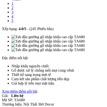
1
2
3
4
5
Xếp hạng:
4.0
/
5
-
(245 Phiếu bầu)
Đặc điểm nổi bật
Nhập khẩu nguyên chiếc
Gỗ được xử lý chống mối mọt cong vênh
Thiết kế sang trọng tinh tế
Cam kết sản phẩm chất lượng bền đẹp
Giá hợp lý trên mọi mặt trận.
Xem thêm điểm nổi bật
Giá:
Liên hệ
Mã SP:
TA680
Thương hiệu:
Nội Thất 360 Decor