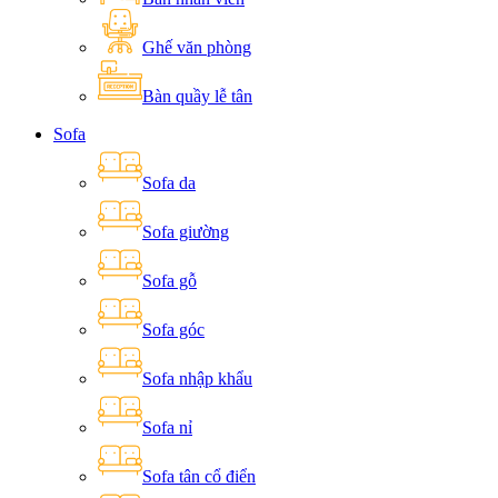
Ghế văn phòng
Bàn quầy lễ tân
Sofa
Sofa da
Sofa giường
Sofa gỗ
Sofa góc
Sofa nhập khẩu
Sofa nỉ
Sofa tân cổ điển