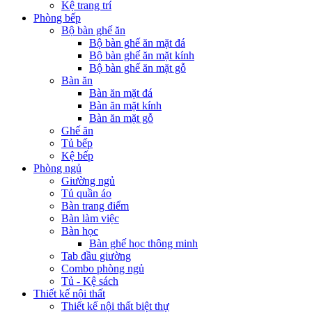
Kệ trang trí
Phòng bếp
Bộ bàn ghế ăn
Bộ bàn ghế ăn mặt đá
Bộ bàn ghế ăn mặt kính
Bộ bàn ghế ăn mặt gỗ
Bàn ăn
Bàn ăn mặt đá
Bàn ăn mặt kính
Bàn ăn mặt gỗ
Ghế ăn
Tủ bếp
Kệ bếp
Phòng ngủ
Giường ngủ
Tủ quần áo
Bàn trang điểm
Bàn làm việc
Bàn học
Bàn ghế học thông minh
Tab đầu giường
Combo phòng ngủ
Tủ - Kệ sách
Thiết kế nội thất
Thiết kế nội thất biệt thự