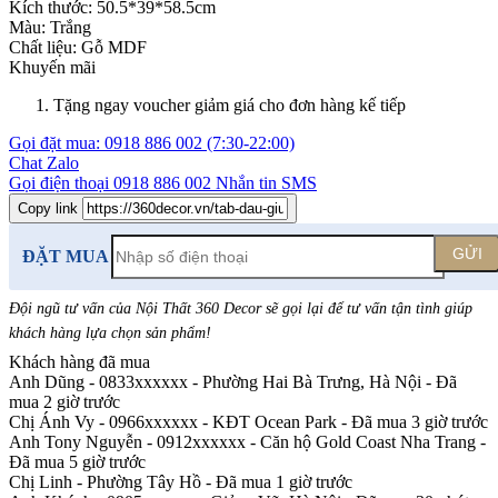
Kích thước:
50.5*39*58.5cm
Màu:
Trắng
Chất liệu:
Gỗ MDF
Khuyến mãi
Tặng ngay voucher giảm giá cho đơn hàng kế tiếp
Gọi đặt mua:
0918 886 002
(7:30-22:00)
Chat Zalo
Gọi điện thoại
0918 886 002
Nhắn tin SMS
Copy link
GỬI
ĐẶT MUA
Đội ngũ tư vấn của Nội Thất 360 Decor sẽ gọi lại để tư vấn tận tình giúp
khách hàng lựa chọn sản phẩm
!
Khách hàng đã mua
Anh Dũng - 0833xxxxxx
-
Phường Hai Bà Trưng, Hà Nội - Đã
mua 2 giờ trước
Chị Ánh Vy - 0966xxxxxx
-
KĐT Ocean Park - Đã mua 3 giờ trước
Anh Tony Nguyễn - 0912xxxxxx
-
Căn hộ Gold Coast Nha Trang -
Đã mua 5 giờ trước
Chị Linh
-
Phường Tây Hồ - Đã mua 1 giờ trước