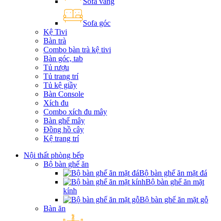
Sofa văng
Sofa góc
Kệ Tivi
Bàn trà
Combo bàn trà kệ tivi
Bàn góc, tab
Tủ rượu
Tủ trang trí
Tủ kệ giầy
Bàn Console
Xích đu
Combo xích đu mây
Bàn ghế mây
Đồng hồ cây
Kệ trang trí
Nội thất phòng bếp
Bộ bàn ghế ăn
Bộ bàn ghế ăn mặt đá
Bộ bàn ghế ăn mặt
kính
Bộ bàn ghế ăn mặt gỗ
Bàn ăn