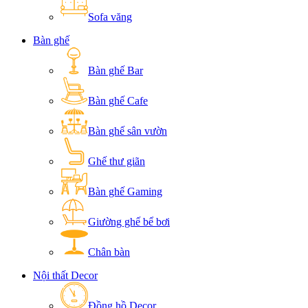
Sofa văng
Bàn ghế
Bàn ghế Bar
Bàn ghế Cafe
Bàn ghế sân vườn
Ghế thư giãn
Bàn ghế Gaming
Giường ghế bể bơi
Chân bàn
Nội thất Decor
Đồng hồ Decor