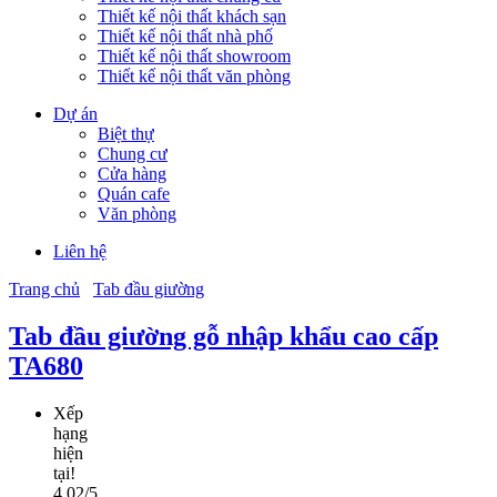
Thiết kế nội thất khách sạn
Thiết kế nội thất nhà phố
Thiết kế nội thất showroom
Thiết kế nội thất văn phòng
Dự án
Biệt thự
Chung cư
Cửa hàng
Quán cafe
Văn phòng
Liên hệ
Trang chủ
Tab đầu giường
Tab đầu giường gỗ nhập khẩu cao cấp
TA680
Xếp
hạng
hiện
tại!
4.02/5