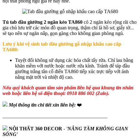
nội thất phòng ngủ giá rẻ này nhé.
Tủ tab đầu giường 2 ngăn kéo TA860
có 2 ngăn kéo rộng rãi cho
gia chủ lưu trữ các món đồ quan trọng, thậm chí là hồ sơ, giấy tờ...
sẽ tạo nên sự ngăn nắp, gọn gàng cho không gian phòng ngủ.
Lưu ý khi vệ sinh
tab đầu giường gỗ nhập khẩu cao cấp
TA680
:
Tuyệt đối không sử dụng các hóa chất tẩy rửa. Chỉ lau bằng
khăn mềm với nước hoặc nước rửa kính. Tránh để táp đầu
giường trắng tân cổ điển TA860 tiếp xúc trực tiếp với ánh
nắng mặt trời và nhiệt độ cao.
Nếu quý khách quan tâm sản phẩm liên hệ qua khung tin nhắn
web hoặc liên hệ số điện thoại: 0918 886 002 (Zalo).
Mọi thông tin chi tiết xin liên hệ:
❤️
—————————————————————
NỘI THẤT 360 DECOR
-
'NÂNG TẦM KHÔNG GIAN
SỐNG'