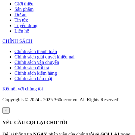
Giới thiệu
Sản phẩm
Dự án
Tin tức
Tuyển dụng
Liên hệ
CHÍNH SÁCH
Chính sách thanh toán
Chính sách giải quyết khiếu nại
Chính sách vận chuyển
Chính sách đổi trả
Chính sách kiểm hàng
Chính sách bảo mật
Kết nối với chúng tôi
Copyrights © 2024 - 2025 360decor.vn. All Rights Reserved!
×
YÊU CẦU GỌI LẠI CHO TÔI
Để lại thông tin
NGAY
nhân viên của chúng tôi sẽ
GỌI LẠI
trong