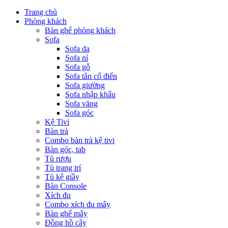
Trang chủ
Phòng khách
Bàn ghế phòng khách
Sofa
Sofa da
Sofa nỉ
Sofa gỗ
Sofa tân cổ điển
Sofa giường
Sofa nhập khẩu
Sofa văng
Sofa góc
Kệ Tivi
Bàn trà
Combo bàn trà kệ tivi
Bàn góc, tab
Tủ rượu
Tủ trang trí
Tủ kệ giầy
Bàn Console
Xích đu
Combo xích đu mây
Bàn ghế mây
Đồng hồ cây