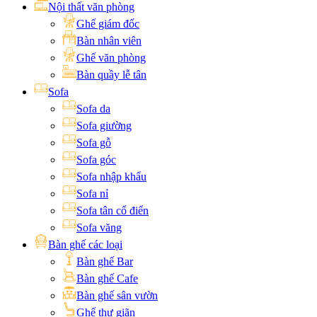
Nội thất văn phòng
Ghế giám đốc
Bàn nhân viên
Ghế văn phòng
Bàn quầy lễ tân
Sofa
Sofa da
Sofa giường
Sofa gỗ
Sofa góc
Sofa nhập khẩu
Sofa nỉ
Sofa tân cổ điển
Sofa văng
Bàn ghế các loại
Bàn ghế Bar
Bàn ghế Cafe
Bàn ghế sân vườn
Ghế thư giãn