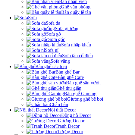
Bàn nhân viên
Ghế văn phòng
Bàn quầy lễ tân
Sofa
Sofa da
Sofa giường
Sofa gỗ
Sofa góc
Sofa nhập khẩu
Sofa nỉ
Sofa tân cổ điển
Sofa văng
Bàn ghế các loại
Bàn ghế Bar
Bàn ghế Cafe
Bàn ghế sân vườn
Ghế thư giãn
Bàn ghế Gaming
Giường ghế bể bơi
Chân bàn
Nội thất Decor
Đồng hồ Decor
Gương Decor
Tranh Decor
Tượng Decor