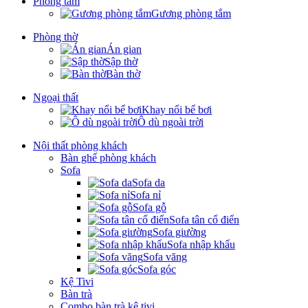
Phòng tắm
Gương phòng tắm
Phòng thờ
Án gian
Sập thờ
Bàn thờ
Ngoại thất
Khay nổi bể bơi
Ô dù ngoài trời
Nội thất phòng khách
Bàn ghế phòng khách
Sofa
Sofa da
Sofa nỉ
Sofa gỗ
Sofa tân cổ điển
Sofa giường
Sofa nhập khẩu
Sofa văng
Sofa góc
Kệ Tivi
Bàn trà
Combo bàn trà kệ tivi