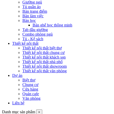
Giường ngủ
Tủ quần áo
Bàn trang điểm
Bàn làm việc
Bàn học
Bàn ghế học thông minh
Tab đầu giường
Combo phòng ngủ
Tủ - Kệ sách
Thiết kế nội thất
Thiết kế nội thất biệt thự
Thiết kế nội thất chung cư
Thiết kế nội thất khách sạn
Thiết kế nội thất nhà phố
Thiết kế nội thất showroom
Thiết kế nội thất văn phòng
Dự án
Biệt thự
Chung cư
Cửa hàng
Quán cafe
Văn phòng
Liên hệ
Danh mục sản phẩm
×