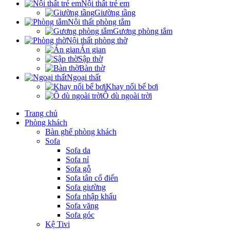
Nội thất trẻ em
Giường tầng
Nội thất phòng tắm
Gương phòng tắm
Nội thất phòng thờ
Án gian
Sập thờ
Bàn thờ
Ngoại thất
Khay nổi bể bơi
Ô dù ngoài trời
Trang chủ
Phòng khách
Bàn ghế phòng khách
Sofa
Sofa da
Sofa nỉ
Sofa gỗ
Sofa tân cổ điển
Sofa giường
Sofa nhập khẩu
Sofa văng
Sofa góc
Kệ Tivi