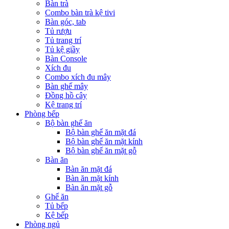
Bàn trà
Combo bàn trà kệ tivi
Bàn góc, tab
Tủ rượu
Tủ trang trí
Tủ kệ giầy
Bàn Console
Xích đu
Combo xích đu mây
Bàn ghế mây
Đồng hồ cây
Kệ trang trí
Phòng bếp
Bộ bàn ghế ăn
Bộ bàn ghế ăn mặt đá
Bộ bàn ghế ăn mặt kính
Bộ bàn ghế ăn mặt gỗ
Bàn ăn
Bàn ăn mặt đá
Bàn ăn mặt kính
Bàn ăn mặt gỗ
Ghế ăn
Tủ bếp
Kệ bếp
Phòng ngủ