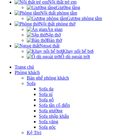
Nội thất trẻ em
Giường tầng
Nội thất phòng tắm
Gương phòng tắm
Nội thất phòng thờ
Án gian
Sập thờ
Bàn thờ
Ngoại thất
Khay nổi bể bơi
Ô dù ngoài trời
Trang chủ
Phòng khách
Bàn ghế phòng khách
Sofa
Sofa da
Sofa nỉ
Sofa gỗ
Sofa tân cổ điển
Sofa giường
Sofa nhập khẩu
Sofa văng
Sofa góc
Kệ Tivi