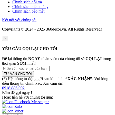
Chính sách đổi trả
Chính sách kiểm hàng
Chính sách bảo mật
Kết nối với chúng tôi
Copyrights © 2024 - 2025 360decor.vn. All Rights Reserved!
×
YÊU CẦU GỌI LẠI CHO TÔI
Để lại thông tin
NGAY
nhân viên của chúng tôi sẽ
GỌI LẠI
trong
thời gian
SỚM
nhất!
TƯ VẤN CHO TÔI
(*) Hệ thống tự động gửi sau khi nhấn
”XÁC NHẬN”
. Vui lòng
điền thông tin chính xác. Xin cảm ơn!
0918 886 002
Bấm để gọi ngay
!
Hoặc liên hệ với chúng tôi qua: