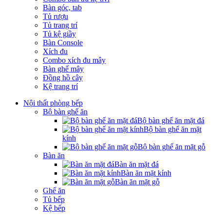
Bàn góc, tab
Tủ rượu
Tủ trang trí
Tủ kệ giầy
Bàn Console
Xích đu
Combo xích đu mây
Bàn ghế mây
Đồng hồ cây
Kệ trang trí
Nội thất phòng bếp
Bộ bàn ghế ăn
Bộ bàn ghế ăn mặt đá
Bộ bàn ghế ăn mặt
kính
Bộ bàn ghế ăn mặt gỗ
Bàn ăn
Bàn ăn mặt đá
Bàn ăn mặt kính
Bàn ăn mặt gỗ
Ghế ăn
Tủ bếp
Kệ bếp