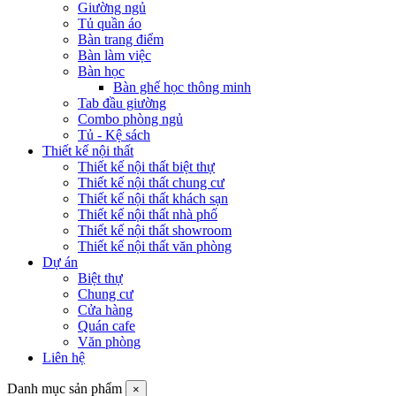
Giường ngủ
Tủ quần áo
Bàn trang điểm
Bàn làm việc
Bàn học
Bàn ghế học thông minh
Tab đầu giường
Combo phòng ngủ
Tủ - Kệ sách
Thiết kế nội thất
Thiết kế nội thất biệt thự
Thiết kế nội thất chung cư
Thiết kế nội thất khách sạn
Thiết kế nội thất nhà phố
Thiết kế nội thất showroom
Thiết kế nội thất văn phòng
Dự án
Biệt thự
Chung cư
Cửa hàng
Quán cafe
Văn phòng
Liên hệ
Danh mục sản phẩm
×