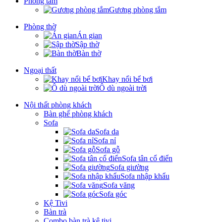
Phòng tắm
Gương phòng tắm
Phòng thờ
Án gian
Sập thờ
Bàn thờ
Ngoại thất
Khay nổi bể bơi
Ô dù ngoài trời
Nội thất phòng khách
Bàn ghế phòng khách
Sofa
Sofa da
Sofa nỉ
Sofa gỗ
Sofa tân cổ điển
Sofa giường
Sofa nhập khẩu
Sofa văng
Sofa góc
Kệ Tivi
Bàn trà
Combo bàn trà kệ tivi