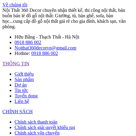
Về chúng tôi
Nội Thất 360 Decor chuyên nhận thiết kế, thi công nội thất, bán
buôn bán lẻ đồ gỗ nội thất: Giường, tủ, bàn ghế, sofa, bàn
học...cung cấp đồ gỗ nội thất giá rẻ cho gia đình, khách sạn, văn
phòng.
Hữu Bằng - Thạch Thất - Hà Nội
0918 886 002
Noithat360decorvn@gmail.com
Hotline:
0918 886 002
THÔNG TIN
Giới thiệu
Sản phẩm
Dự án
Tin tức
Tuyển dụng
Liên hệ
CHÍNH SÁCH
Chính sách thanh toán
Chính sách giải quyết khiếu nại
Chính sách vận chuyển