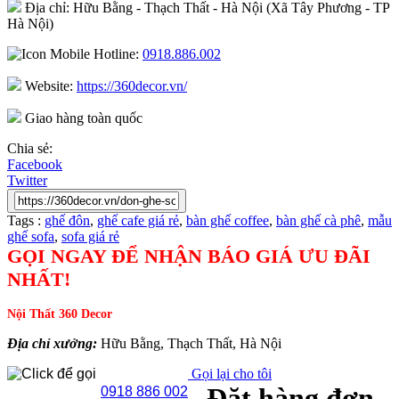
Địa chỉ: Hữu Bằng - Thạch Thất - Hà Nội (Xã Tây Phương - TP
Hà Nội)
Hotline:
0918.886.002
Website:
https://360decor.vn/
Giao hàng toàn quốc
Chia sẻ:
Facebook
Twitter
Tags :
ghế đôn
,
ghế cafe giá rẻ
,
bàn ghế coffee
,
bàn ghế cà phê
,
mẫu
ghế sofa
,
sofa giá rẻ
GỌI NGAY ĐỂ NHẬN BÁO GIÁ ƯU ĐÃI
NHẤT!
Nội Thất 360 Decor
Địa chỉ xưởng:
Hữu Bằng, Thạch Thất, Hà Nội
Gọi lại cho tôi
Đặt hàng đơn
0918 886 002