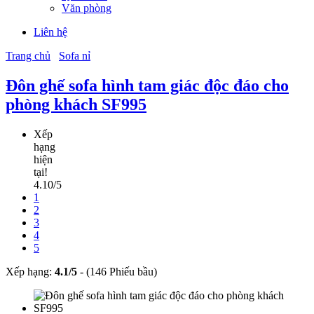
Văn phòng
Liên hệ
Trang chủ
Sofa nỉ
Đôn ghế sofa hình tam giác độc đáo cho
phòng khách SF995
Xếp
hạng
hiện
tại!
4.10/5
1
2
3
4
5
Xếp hạng:
4.1
/
5
-
(146 Phiếu bầu)