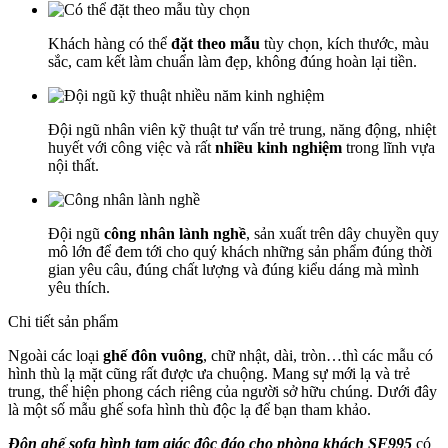
Khách hàng có thể
đặt theo mẫu
tùy chọn, kích thước, màu
sắc, cam kết làm chuẩn làm đẹp, không đúng hoàn lại tiền.
Đội ngũ nhân viên kỹ thuật tư vấn trẻ trung, năng động, nhiệt
huyết với công việc và rất
nhiều kinh nghiệm
trong lĩnh vựa
nội thất.
Đội ngũ
công nhân lành nghề
, sản xuất trên dây chuyền quy
mô lớn để đem tới cho quý khách những sản phẩm đúng thời
gian yêu câu, đúng chất lượng và đúng kiểu dáng mà mình
yêu thích.
Chi tiết sản phẩm
Ngoài các loại
ghế đôn vuông
, chữ nhật, dài, tròn…thì các mẫu có
hình thù lạ mặt cũng rất được ưa chuộng. Mang sự mới lạ và trẻ
trung, thể hiện phong cách riêng của người sở hữu chúng. Dưới đây
là một số mẫu ghế sofa hình thù độc lạ để bạn tham khảo.
Đôn ghế sofa hình tam giác độc đáo cho phòng khách SF995
có