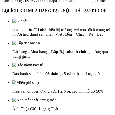
Ánh Dương - 0976xxxxxx
-
Sapa, Lào Cai - Đã mua 2 giờ trước
LỢI ÍCH KHI MUA HÀNG TẠI - NỘI THẤT 360 DECOR
Giá luôn
ưu đãi nhất
trên thị trường, với mục đích mang tới
người tiêu dùng sản phẩm Việt : Bền – Chắc – Rẻ - Đẹp.
Đặt hàng - Mua hàng –
Lắp Đặt nhanh chóng
không qua
trung gian.
Bảo hành sản phẩm
06 tháng - 5 năm
, bảo trì trọn đời.
Free vận chuyển ở khu vực Hà Nội, các tỉnh hỗ trợ 50%.
Ảnh
Thật
Chất Lượng Thật.