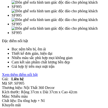
Đặc điểm nổi bật
Bọc nệm bền bỉ, êm ái
Thiết kế đơn giản, hiện đại
Nhiều màu sắc phù hợp mọi không gian
Cam kết sản phẩm chất lượng bền đẹp
Giá hợp lý trên mọi mặt trận
Xem thêm điểm nổi bật
Giá:
Liên hệ
Mã SP:
SF995
Thương hiệu:
Nội Thất 360 Decor
Kích thước:
Rộng 37cm x Dài 37cm x Cao 42cm
Màu:
Nhiều màu
Chất liệu:
Da tổng hợp +
Nỉ
Khuyến mãi