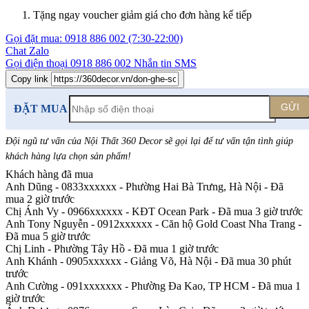
Tặng ngay voucher giảm giá cho đơn hàng kế tiếp
Gọi đặt mua:
0918 886 002
(7:30-22:00)
Chat Zalo
Gọi điện thoại
0918 886 002
Nhắn tin SMS
Copy link
GỬI
ĐẶT MUA
Đội ngũ tư vấn của Nội Thất 360 Decor sẽ gọi lại để tư vấn tận tình giúp
khách hàng lựa chọn sản phẩm
!
Khách hàng đã mua
Anh Dũng - 0833xxxxxx
-
Phường Hai Bà Trưng, Hà Nội - Đã
mua 2 giờ trước
Chị Ánh Vy - 0966xxxxxx
-
KĐT Ocean Park - Đã mua 3 giờ trước
Anh Tony Nguyễn - 0912xxxxxx
-
Căn hộ Gold Coast Nha Trang -
Đã mua 5 giờ trước
Chị Linh
-
Phường Tây Hồ - Đã mua 1 giờ trước
Anh Khánh - 0905xxxxxx
-
Giảng Võ, Hà Nội - Đã mua 30 phút
trước
Anh Cường - 091xxxxxxx
-
Phường Đa Kao, TP HCM - Đã mua 1
giờ trước