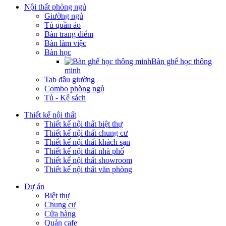
Nội thất phòng ngủ
Giường ngủ
Tủ quần áo
Bàn trang điểm
Bàn làm việc
Bàn học
Bàn ghế học thông
minh
Tab đầu giường
Combo phòng ngủ
Tủ - Kệ sách
Thiết kế nội thất
Thiết kế nội thất biệt thự
Thiết kế nội thất chung cư
Thiết kế nội thất khách sạn
Thiết kế nội thất nhà phố
Thiết kế nội thất showroom
Thiết kế nội thất văn phòng
Dự án
Biệt thự
Chung cư
Cửa hàng
Quán cafe