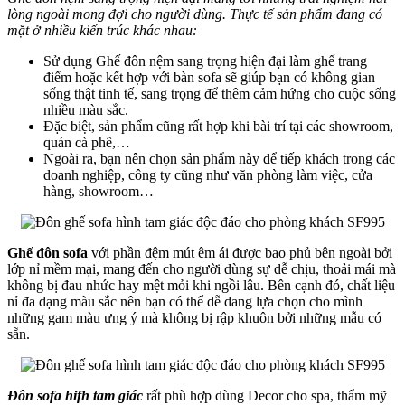
lòng ngoài mong đợi cho người dùng. Thực tế sản phẩm đang có
mặt ở nhiều kiến trúc khác nhau:
Sử dụng Ghế đôn nệm sang trọng hiện đại làm ghế trang
điểm hoặc kết hợp với bàn sofa sẽ giúp bạn có không gian
sống thật tinh tế, sang trọng để thêm cảm hứng cho cuộc sống
nhiều màu sắc.
Đặc biệt, sản phẩm cũng rất hợp khi bài trí tại các showroom,
quán cà phê,…
Ngoài ra, bạn nên chọn sản phẩm này để tiếp khách trong các
doanh nghiệp, công ty cũng như văn phòng làm việc, cửa
hàng, showroom…
Ghế đôn sofa
với phần đệm mút êm ái được bao phủ bên ngoài bởi
lớp nỉ mềm mại, mang đến cho người dùng sự dễ chịu, thoải mái mà
không bị đau nhức hay mệt mỏi khi ngồi lâu. Bên cạnh đó, chất liệu
nỉ đa dạng màu sắc nên bạn có thể dễ dang lựa chọn cho mình
những gam màu ưng ý mà không bị rập khuôn bởi những mẫu có
sẵn.
Đôn sofa hifh tam giác
rất phù hợp dùng Decor cho spa, thẩm mỹ