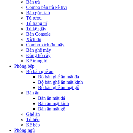
Bàn trà
Combo bàn trà kệ tivi
Bàn góc, tab
Tủ rượu
Tủ trang trí
Tủ kệ giầy
Bàn Console
Xích đu
Combo xích đu mây
Bàn ghế mây
Đồng hồ cây
Kệ trang trí
Phòng bếp
Bộ bàn ghế ăn
Bộ bàn ghế ăn mặt đá
Bộ bàn ghế ăn mặt kính
Bộ bàn ghế ăn mặt gỗ
Bàn ăn
Bàn ăn mặt đá
Bàn ăn mặt kính
Bàn ăn mặt gỗ
Ghế ăn
Tủ bếp
Kệ bếp
Phòng ngủ