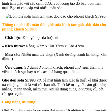
hình tam giác với các cạnh được vuốt cong tạo độ bầu tròn mềm
mại. Bọc nỉ cao cấp với nhiều màu sắc.
Thông tin chi tiết mẫu đ
ôn ghế sofa hình tam giác độc đáo cho
phòng khách SF995
:
– Chất liệu:
Đôn gỗ bọc da hoặc nỉ
– Kích thước:
Rộng 37cm x Dài 37cm x Cao 42cm
– Màu sắc:
Nhiều màu tuỳ chọn (Xanh dương, xanh lá, hồng, xám
đậm...)
– Ứng dụng:
Sử dụng ở phòng khách, phòng chờ, spa, thẩm mỹ
viện, khách sạn hay ở cả các nhà hàng quán ăn….
Ghế đôn sofa SF993
với bề mặt hình tam giác là thiết kế khá được
ưa chuộng, nhất là với các bạn nữ. Thiết kế mang tới cảm giác nhẹ
nhàng, thanh thoát, mềm mại, khi sử dụng cũng lo vướng víu bởi
các góc cạnh.
Công năng sử dụng:
Ghế đôn nệm sang trọng hiện đại mang tới những trải nghiệm hài