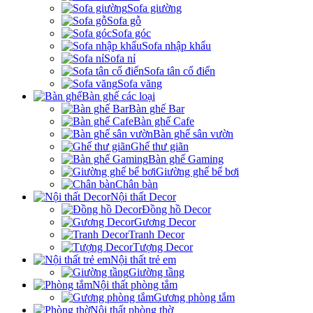
Sofa giường
Sofa gỗ
Sofa góc
Sofa nhập khẩu
Sofa nỉ
Sofa tân cổ điển
Sofa văng
Bàn ghế các loại
Bàn ghế Bar
Bàn ghế Cafe
Bàn ghế sân vườn
Ghế thư giãn
Bàn ghế Gaming
Giường ghế bể bơi
Chân bàn
Nội thất Decor
Đồng hồ Decor
Gương Decor
Tranh Decor
Tượng Decor
Nội thất trẻ em
Giường tầng
Nội thất phòng tắm
Gương phòng tắm
Nội thất phòng thờ