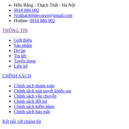
Hữu Bằng - Thạch Thất - Hà Nội
0918 886 002
Noithat360decorvn@gmail.com
Hotline:
0918 886 002
THÔNG TIN
Giới thiệu
Sản phẩm
Dự án
Tin tức
Tuyển dụng
Liên hệ
CHÍNH SÁCH
Chính sách thanh toán
Chính sách giải quyết khiếu nại
Chính sách vận chuyển
Chính sách đổi trả
Chính sách kiểm hàng
Chính sách bảo mật
Kết nối với chúng tôi