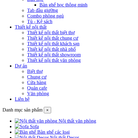
Bàn ghế học thông minh
Tab đầu giường
Combo phòng ngủ
Tủ - Kệ sách
Thiết kế nội thất
Thiết kế nội thất biệt thự
Thiết kế nội thất chung cư
Thiết kế nội thất khách sạn
Thiết kế nội thất nhà phố
Thiết kế nội thất showroom
Thiết kế nội thất văn phòng
Dự án
Biệt thự
Chung cư
Cửa hàng
Quán cafe
Văn phòng
Liên hệ
Danh mục sản phẩm
×
Nội thất văn phòng
Sofa
Bàn ghế các loại
Nội thất Decor