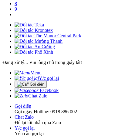
8
9
Đang xử lý... Vui lòng chờ trong giây lát!
Menu
Y/c gọi lại
Gọi điện
Facebook
Chat Zalo
Gọi điện
Gọi ngay Hotline: 0918 886 002
Chat Zalo
Để lại lời nhắn qua Zalo
Y/c gọi lại
Yêu cầu gọi lại