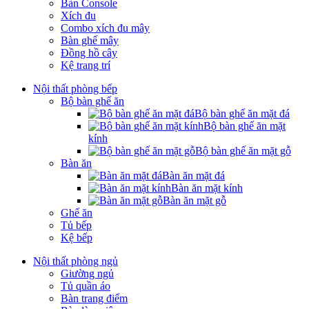
Bàn Console
Xích đu
Combo xích đu mây
Bàn ghế mây
Đồng hồ cây
Kệ trang trí
Nội thất phòng bếp
Bộ bàn ghế ăn
Bộ bàn ghế ăn mặt đá
Bộ bàn ghế ăn mặt
kính
Bộ bàn ghế ăn mặt gỗ
Bàn ăn
Bàn ăn mặt đá
Bàn ăn mặt kính
Bàn ăn mặt gỗ
Ghế ăn
Tủ bếp
Kệ bếp
Nội thất phòng ngủ
Giường ngủ
Tủ quần áo
Bàn trang điểm