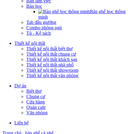
Bàn làm việc
Bàn học
Bàn ghế học thông
minh
Tab đầu giường
Combo phòng ngủ
Tủ - Kệ sách
Thiết kế nội thất
Thiết kế nội thất biệt thự
Thiết kế nội thất chung cư
Thiết kế nội thất khách sạn
Thiết kế nội thất nhà phố
Thiết kế nội thất showroom
Thiết kế nội thất văn phòng
Dự án
Biệt thự
Chung cư
Cửa hàng
Quán cafe
Văn phòng
Liên hệ
Trang chủ
bàn ghế cà phê