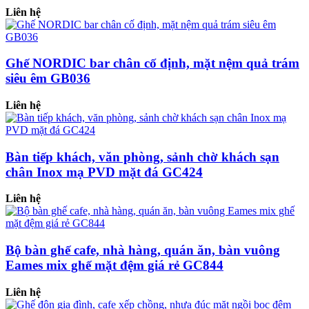
Liên hệ
Ghế NORDIC bar chân cố định, mặt nệm quả trám
siêu êm GB036
Liên hệ
Bàn tiếp khách, văn phòng, sảnh chờ khách sạn
chân Inox mạ PVD mặt đá GC424
Liên hệ
Bộ bàn ghế cafe, nhà hàng, quán ăn, bàn vuông
Eames mix ghế mặt đệm giá rẻ GC844
Liên hệ