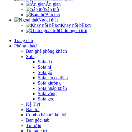
Án gian
Sập thờ
Bàn thờ
Ngoại thất
Khay nổi bể bơi
Ô dù ngoài trời
Trang chủ
Phòng khách
Bàn ghế phòng khách
Sofa
Sofa da
Sofa nỉ
Sofa gỗ
Sofa tân cổ điển
Sofa giường
Sofa nhập khẩu
Sofa văng
Sofa góc
Kệ Tivi
Bàn trà
Combo bàn trà kệ tivi
Bàn góc, tab
Tủ rượu
Tủ trang trí