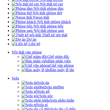
Nội thất trẻ em
Nội thất phòng tắm
Nội thất phòng thờ
Ngoại thất
Nội thất phòng khách
Nội thất phòng bếp
Nội thất phòng ngủ
Thiết kế nội thất
Dự án
Liên hệ
Nội thất văn phòng
Ghế giám đốc
Bàn nhân viên
Ghế văn phòng
Bàn quầy lễ tân
Sofa
Sofa da
Sofa giường
Sofa gỗ
Sofa góc
Sofa nhập khẩu
Sofa nỉ
Sofa tân cổ điển