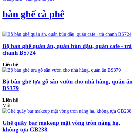
bàn ghế cà phê
Bộ bàn ghế quán ăn, quán bún đậu, quán cafe - trà
chanh BS724
Liên hệ
Bộ bàn ghế tựa gỗ sân vườn cho nhà hàng, quán ăn
BS379
Liên hệ
Mới
Ghế quầy bar makeup mặt vòng tròn nâng hạ,
không tựa GB238