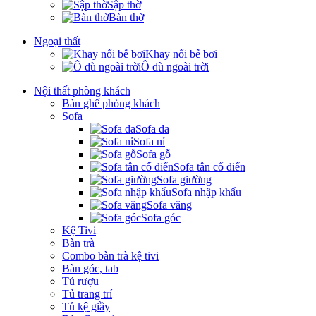
Sập thờ
Bàn thờ
Ngoại thất
Khay nổi bể bơi
Ô dù ngoài trời
Nội thất phòng khách
Bàn ghế phòng khách
Sofa
Sofa da
Sofa nỉ
Sofa gỗ
Sofa tân cổ điển
Sofa giường
Sofa nhập khẩu
Sofa văng
Sofa góc
Kệ Tivi
Bàn trà
Combo bàn trà kệ tivi
Bàn góc, tab
Tủ rượu
Tủ trang trí
Tủ kệ giầy