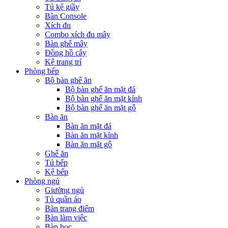
Tủ kệ giầy
Bàn Console
Xích đu
Combo xích đu mây
Bàn ghế mây
Đồng hồ cây
Kệ trang trí
Phòng bếp
Bộ bàn ghế ăn
Bộ bàn ghế ăn mặt đá
Bộ bàn ghế ăn mặt kính
Bộ bàn ghế ăn mặt gỗ
Bàn ăn
Bàn ăn mặt đá
Bàn ăn mặt kính
Bàn ăn mặt gỗ
Ghế ăn
Tủ bếp
Kệ bếp
Phòng ngủ
Giường ngủ
Tủ quần áo
Bàn trang điểm
Bàn làm việc
Bàn học