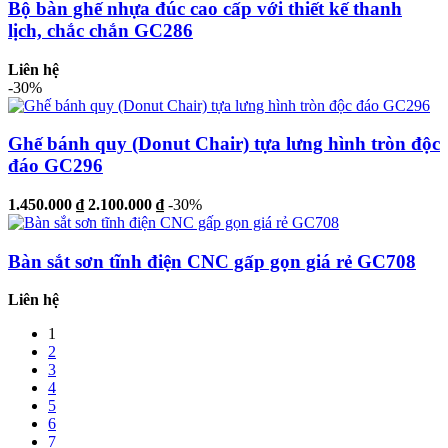
Bộ bàn ghế nhựa đúc cao cấp với thiết kế thanh
lịch, chắc chắn GC286
Liên hệ
-30%
Ghế bánh quy (Donut Chair) tựa lưng hình tròn độc
đáo GC296
1.450.000 ₫
2.100.000 ₫
-30%
Bàn sắt sơn tĩnh điện CNC gấp gọn giá rẻ GC708
Liên hệ
1
2
3
4
5
6
7