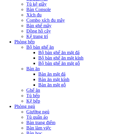
Tủ kệ giầy
Bàn Console
Xích đu
Combo xích đu mây
Bàn ghế mây
Đồng hồ cây
Kệ trang trí
Phòng bếp
Bộ bàn ghế ăn
Bộ bàn ghế ăn mặt đá
Bộ bàn ghế ăn mặt kính
Bộ bàn ghế ăn mặt gỗ
Bàn ăn
Bàn ăn mặt đá
Bàn ăn mặt kính
Bàn ăn mặt gỗ
Ghế ăn
Tủ bếp
Kệ bếp
Phòng ngủ
Giường ngủ
Tủ quần áo
Bàn trang điểm
Bàn làm việc
Bàn học