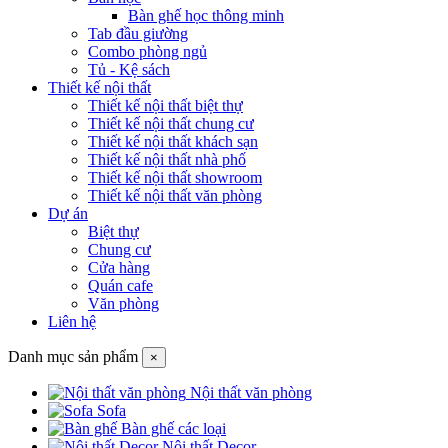
Bàn ghế học thông minh
Tab đầu giường
Combo phòng ngủ
Tủ - Kệ sách
Thiết kế nội thất
Thiết kế nội thất biệt thự
Thiết kế nội thất chung cư
Thiết kế nội thất khách sạn
Thiết kế nội thất nhà phố
Thiết kế nội thất showroom
Thiết kế nội thất văn phòng
Dự án
Biệt thự
Chung cư
Cửa hàng
Quán cafe
Văn phòng
Liên hệ
Danh mục sản phẩm
×
Nội thất văn phòng
Sofa
Bàn ghế các loại
Nội thất Decor