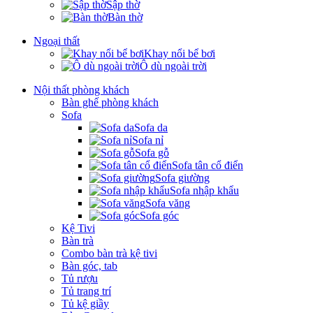
Sập thờ
Bàn thờ
Ngoại thất
Khay nổi bể bơi
Ô dù ngoài trời
Nội thất phòng khách
Bàn ghế phòng khách
Sofa
Sofa da
Sofa nỉ
Sofa gỗ
Sofa tân cổ điển
Sofa giường
Sofa nhập khẩu
Sofa văng
Sofa góc
Kệ Tivi
Bàn trà
Combo bàn trà kệ tivi
Bàn góc, tab
Tủ rượu
Tủ trang trí
Tủ kệ giầy