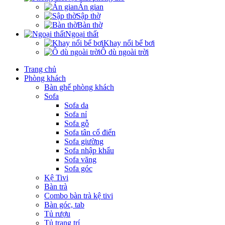
Án gian
Sập thờ
Bàn thờ
Ngoại thất
Khay nổi bể bơi
Ô dù ngoài trời
Trang chủ
Phòng khách
Bàn ghế phòng khách
Sofa
Sofa da
Sofa nỉ
Sofa gỗ
Sofa tân cổ điển
Sofa giường
Sofa nhập khẩu
Sofa văng
Sofa góc
Kệ Tivi
Bàn trà
Combo bàn trà kệ tivi
Bàn góc, tab
Tủ rượu
Tủ trang trí