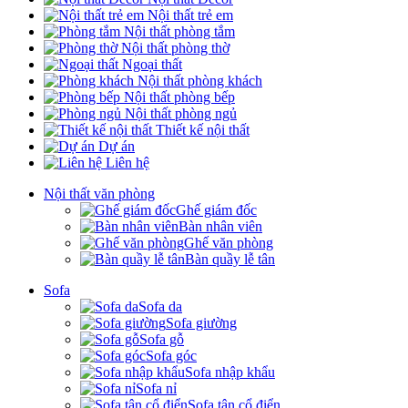
Nội thất trẻ em
Nội thất phòng tắm
Nội thất phòng thờ
Ngoại thất
Nội thất phòng khách
Nội thất phòng bếp
Nội thất phòng ngủ
Thiết kế nội thất
Dự án
Liên hệ
Nội thất văn phòng
Ghế giám đốc
Bàn nhân viên
Ghế văn phòng
Bàn quầy lễ tân
Sofa
Sofa da
Sofa giường
Sofa gỗ
Sofa góc
Sofa nhập khẩu
Sofa nỉ
Sofa tân cổ điển