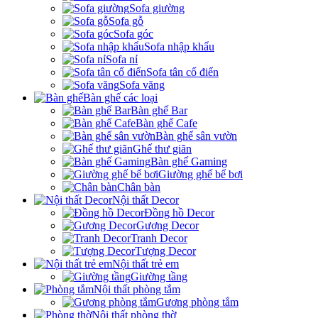
Sofa giường
Sofa gỗ
Sofa góc
Sofa nhập khẩu
Sofa nỉ
Sofa tân cổ điển
Sofa văng
Bàn ghế các loại
Bàn ghế Bar
Bàn ghế Cafe
Bàn ghế sân vườn
Ghế thư giãn
Bàn ghế Gaming
Giường ghế bể bơi
Chân bàn
Nội thất Decor
Đồng hồ Decor
Gương Decor
Tranh Decor
Tượng Decor
Nội thất trẻ em
Giường tầng
Nội thất phòng tắm
Gương phòng tắm
Nội thất phòng thờ