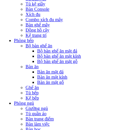
Tủ kệ giầy
Bàn Console
Xích đu
Combo xích đu mây
Bàn ghế mây
Đồng hồ cây
Kệ trang trí
Phòng bếp
Bộ bàn ghế ăn
Bộ bàn ghế ăn mặt đá
Bộ bàn ghế ăn mặt kính
Bộ bàn ghế ăn mặt gỗ
Bàn ăn
Bàn ăn mặt đá
Bàn ăn mặt kính
Bàn ăn mặt gỗ
Ghế ăn
Tủ bếp
Kệ bếp
Phòng ngủ
Giường ngủ
Tủ quần áo
Bàn trang điểm
Bàn làm việc
Bàn học