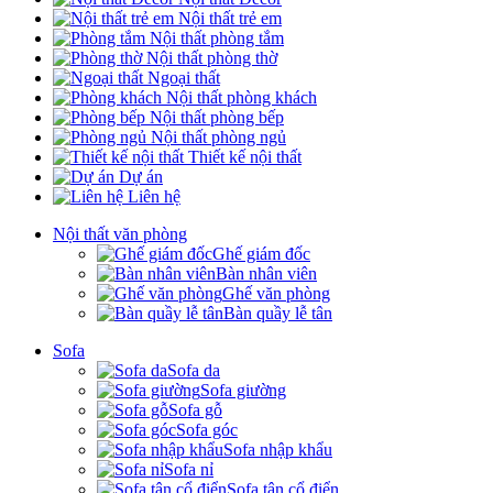
Nội thất trẻ em
Nội thất phòng tắm
Nội thất phòng thờ
Ngoại thất
Nội thất phòng khách
Nội thất phòng bếp
Nội thất phòng ngủ
Thiết kế nội thất
Dự án
Liên hệ
Nội thất văn phòng
Ghế giám đốc
Bàn nhân viên
Ghế văn phòng
Bàn quầy lễ tân
Sofa
Sofa da
Sofa giường
Sofa gỗ
Sofa góc
Sofa nhập khẩu
Sofa nỉ
Sofa tân cổ điển