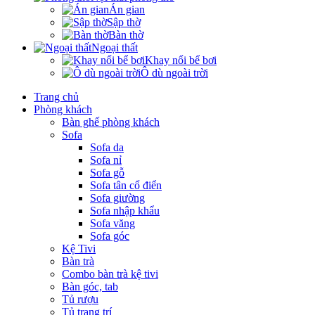
Án gian
Sập thờ
Bàn thờ
Ngoại thất
Khay nổi bể bơi
Ô dù ngoài trời
Trang chủ
Phòng khách
Bàn ghế phòng khách
Sofa
Sofa da
Sofa nỉ
Sofa gỗ
Sofa tân cổ điển
Sofa giường
Sofa nhập khẩu
Sofa văng
Sofa góc
Kệ Tivi
Bàn trà
Combo bàn trà kệ tivi
Bàn góc, tab
Tủ rượu
Tủ trang trí