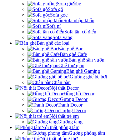
Sofa giường
Sofa gỗ
Sofa góc
Sofa nhập khẩu
Sofa nỉ
Sofa tân cổ điển
Sofa văng
Bàn ghế các loại
Bàn ghế Bar
Bàn ghế Cafe
Bàn ghế sân vườn
Ghế thư giãn
Bàn ghế Gaming
Giường ghế bể bơi
Chân bàn
Nội thất Decor
Đồng hồ Decor
Gương Decor
Tranh Decor
Tượng Decor
Nội thất trẻ em
Giường tầng
Nội thất phòng tắm
Gương phòng tắm
Nội thất phòng thờ