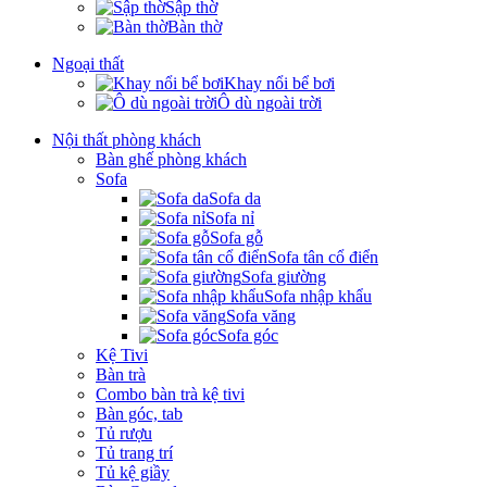
Sập thờ
Bàn thờ
Ngoại thất
Khay nổi bể bơi
Ô dù ngoài trời
Nội thất phòng khách
Bàn ghế phòng khách
Sofa
Sofa da
Sofa nỉ
Sofa gỗ
Sofa tân cổ điển
Sofa giường
Sofa nhập khẩu
Sofa văng
Sofa góc
Kệ Tivi
Bàn trà
Combo bàn trà kệ tivi
Bàn góc, tab
Tủ rượu
Tủ trang trí
Tủ kệ giầy