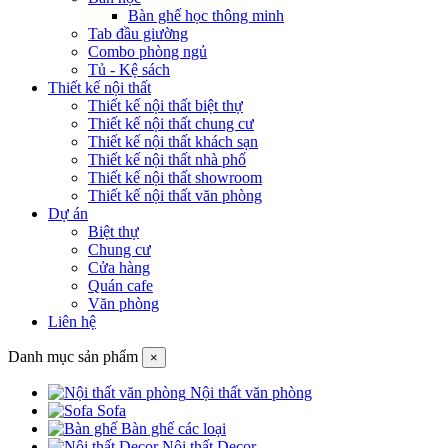
Bàn ghế học thông minh
Tab đầu giường
Combo phòng ngủ
Tủ - Kệ sách
Thiết kế nội thất
Thiết kế nội thất biệt thự
Thiết kế nội thất chung cư
Thiết kế nội thất khách sạn
Thiết kế nội thất nhà phố
Thiết kế nội thất showroom
Thiết kế nội thất văn phòng
Dự án
Biệt thự
Chung cư
Cửa hàng
Quán cafe
Văn phòng
Liên hệ
Danh mục sản phẩm
×
Nội thất văn phòng
Sofa
Bàn ghế các loại
Nội thất Decor