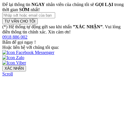
Để lại thông tin
NGAY
nhân viên của chúng tôi sẽ
GỌI LẠI
trong
thời gian
SỚM
nhất!
TƯ VẤN CHO TÔI
(*) Hệ thống tự động gửi sau khi nhấn
”XÁC NHẬN”
. Vui lòng
điền thông tin chính xác. Xin cảm ơn!
0918 886 002
Bấm để gọi ngay
!
Hoặc liên hệ với chúng tôi qua:
XÁC NHẬN
Scroll