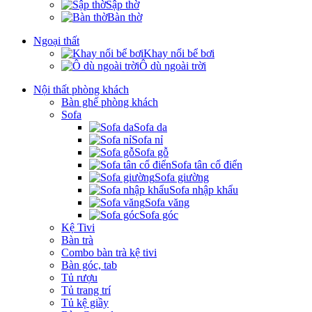
Sập thờ
Bàn thờ
Ngoại thất
Khay nổi bể bơi
Ô dù ngoài trời
Nội thất phòng khách
Bàn ghế phòng khách
Sofa
Sofa da
Sofa nỉ
Sofa gỗ
Sofa tân cổ điển
Sofa giường
Sofa nhập khẩu
Sofa văng
Sofa góc
Kệ Tivi
Bàn trà
Combo bàn trà kệ tivi
Bàn góc, tab
Tủ rượu
Tủ trang trí
Tủ kệ giầy