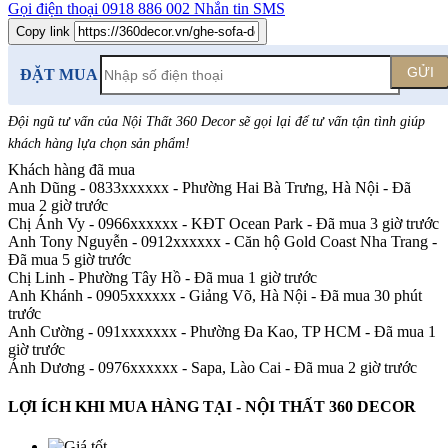
Gọi điện thoại
0918 886 002
Nhắn tin SMS
Copy link
GỬI
ĐẶT MUA
Đội ngũ tư vấn của Nội Thất 360 Decor sẽ gọi lại để tư vấn tận tình giúp
khách hàng lựa chọn sản phẩm
!
Khách hàng đã mua
Anh Dũng - 0833xxxxxx
-
Phường Hai Bà Trưng, Hà Nội - Đã
mua 2 giờ trước
Chị Ánh Vy - 0966xxxxxx
-
KĐT Ocean Park - Đã mua 3 giờ trước
Anh Tony Nguyễn - 0912xxxxxx
-
Căn hộ Gold Coast Nha Trang -
Đã mua 5 giờ trước
Chị Linh
-
Phường Tây Hồ - Đã mua 1 giờ trước
Anh Khánh - 0905xxxxxx
-
Giảng Võ, Hà Nội - Đã mua 30 phút
trước
Anh Cường - 091xxxxxxx
-
Phường Đa Kao, TP HCM - Đã mua 1
giờ trước
Ánh Dương - 0976xxxxxx
-
Sapa, Lào Cai - Đã mua 2 giờ trước
LỢI ÍCH KHI MUA HÀNG TẠI - NỘI THẤT 360 DECOR