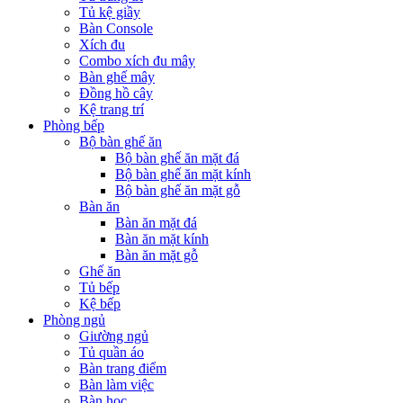
Tủ kệ giầy
Bàn Console
Xích đu
Combo xích đu mây
Bàn ghế mây
Đồng hồ cây
Kệ trang trí
Phòng bếp
Bộ bàn ghế ăn
Bộ bàn ghế ăn mặt đá
Bộ bàn ghế ăn mặt kính
Bộ bàn ghế ăn mặt gỗ
Bàn ăn
Bàn ăn mặt đá
Bàn ăn mặt kính
Bàn ăn mặt gỗ
Ghế ăn
Tủ bếp
Kệ bếp
Phòng ngủ
Giường ngủ
Tủ quần áo
Bàn trang điểm
Bàn làm việc
Bàn học