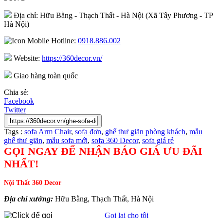
Địa chỉ: Hữu Bằng - Thạch Thất - Hà Nội (Xã Tây Phương - TP
Hà Nội)
Hotline:
0918.886.002
Website:
https://360decor.vn/
Giao hàng toàn quốc
Chia sẻ:
Facebook
Twitter
Tags :
sofa Arm Chair
,
sofa đơn
,
ghế thư giãn phòng khách
,
mẫu
ghế thư giãn
,
mẫu sofa mới
,
sofa 360 Decor
,
sofa giá rẻ
GỌI NGAY ĐỂ NHẬN BÁO GIÁ ƯU ĐÃI
NHẤT!
Nội Thất 360 Decor
Địa chỉ xưởng:
Hữu Bằng, Thạch Thất, Hà Nội
Gọi lại cho tôi