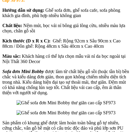
cấp SF973:
Hướng dẫn sử dụng:
Ghế sofa đơn, ghế sofa cafe, sofa phòng
khách gia đình, phù hợp nhiều không gian
Chất liệu:
Nệm mút, bọc vải nỉ bông giả lông cừu, nhiều màu lựa
chọn, chân gỗ sồi
Kích thước (D x R x C):
Ghế: Rộng 92cm x Sâu 90cm x Cao
88cm / Đôn ghế: Rộng 48cm x Sâu 40cm x Cao 40cm
Màu sắc:
Khách hàng có thể lựa chọn mẫu vải nỉ da bọc ngoài tại
Nội Thất 360 Decor
Sofa đơn Mini Bobby
được làm từ chất liệu gỗ sồi (hoặc tần bì) bền
chắc và kiểu dáng đơn giản, thon gọn không chiếm nhiều diện tích
trong nhà. Kiểu dáng hiện đại tạo sự thoải mái, thư giãn. Đệm mút
có khả năng chống lún xẹp tốt. Chất liệu vải cao cấp, êm ái thân
thiện với người sử dụng.
Sản phẩm có khung ghế được làm hoàn toàn bằng gỗ tự nhiên,
cứng chắc, vân gỗ bề mặt có cấu trúc độc đáo và phủ lớp sơn PU