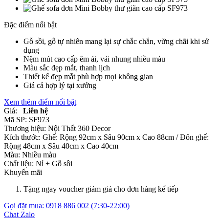
Đặc điểm nổi bật
Gỗ sồi, gỗ tự nhiên mang lại sự chắc chắn, vững chãi khi sử
dụng
Nệm mút cao cấp êm ái, vải nhung nhiều màu
Màu sắc đẹp mắt, thanh lịch
Thiết kế đẹp mắt phù hợp mọi không gian
Giá cả hợp lý tại xưởng
Xem thêm điểm nổi bật
Giá:
Liên hệ
Mã SP:
SF973
Thương hiệu:
Nội Thất 360 Decor
Kích thước:
Ghế: Rộng 92cm x Sâu 90cm x Cao 88cm / Đôn ghế:
Rộng 48cm x Sâu 40cm x Cao 40cm
Màu:
Nhiều màu
Chất liệu:
Nỉ +
Gỗ sồi
Khuyến mãi
Tặng ngay voucher giảm giá cho đơn hàng kế tiếp
Gọi đặt mua:
0918 886 002
(7:30-22:00)
Chat Zalo