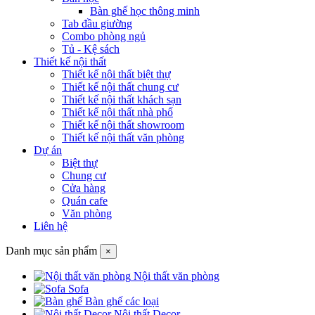
Bàn ghế học thông minh
Tab đầu giường
Combo phòng ngủ
Tủ - Kệ sách
Thiết kế nội thất
Thiết kế nội thất biệt thự
Thiết kế nội thất chung cư
Thiết kế nội thất khách sạn
Thiết kế nội thất nhà phố
Thiết kế nội thất showroom
Thiết kế nội thất văn phòng
Dự án
Biệt thự
Chung cư
Cửa hàng
Quán cafe
Văn phòng
Liên hệ
Danh mục sản phẩm
×
Nội thất văn phòng
Sofa
Bàn ghế các loại
Nội thất Decor