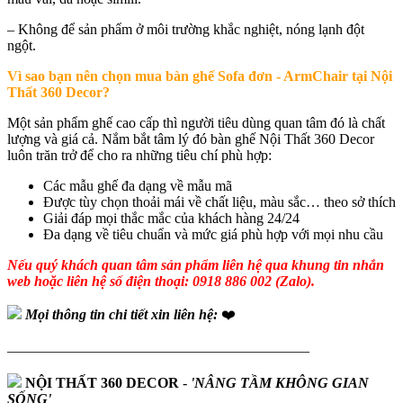
– Không để sản phẩm ở môi trường khắc nghiệt, nóng lạnh đột
ngột.
Vì sao bạn nên chọn mua bàn ghế Sofa đơn - ArmChair tại Nội
Thất 360 Decor?
Một sản phẩm ghế cao cấp thì người tiêu dùng quan tâm đó là chất
lượng và giá cả. Nắm bắt tâm lý đó bàn ghế Nội Thất 360 Decor
luôn trăn trở để cho ra những tiêu chí phù hợp:
Các mẫu ghế đa dạng về mẫu mã
Được tùy chọn thoải mái về chất liệu, màu sắc… theo sở thích
Giải đáp mọi thắc mắc của khách hàng 24/24
Đa dạng về tiêu chuẩn và mức giá phù hợp với mọi nhu cầu
Nếu quý khách quan tâm sản phẩm liên hệ qua khung tin nhắn
web hoặc liên hệ số điện thoại: 0918 886 002 (Zalo).
Mọi thông tin chi tiết xin liên hệ:
❤️
—————————————————————
NỘI THẤT 360 DECOR
-
'NÂNG TẦM KHÔNG GIAN
SỐNG'