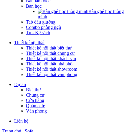
Bàn làm việc
Bàn học
Bàn ghế học thông
minh
Tab đầu giường
Combo phòng ngủ
Tủ - Kệ sách
Thiết kế nội thất
Thiết kế nội thất biệt thự
Thiết kế nội thất chung cư
Thiết kế nội thất khách sạn
Thiết kế nội thất nhà phố
Thiết kế nội thất showroom
Thiết kế nội thất văn phòng
Dự án
Biệt thự
Chung cư
Cửa hàng
Quán cafe
Văn phòng
Liên hệ
Trang chủ
Sofa