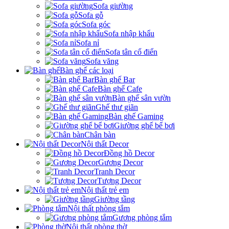
Sofa giường
Sofa gỗ
Sofa góc
Sofa nhập khẩu
Sofa nỉ
Sofa tân cổ điển
Sofa văng
Bàn ghế các loại
Bàn ghế Bar
Bàn ghế Cafe
Bàn ghế sân vườn
Ghế thư giãn
Bàn ghế Gaming
Giường ghế bể bơi
Chân bàn
Nội thất Decor
Đồng hồ Decor
Gương Decor
Tranh Decor
Tượng Decor
Nội thất trẻ em
Giường tầng
Nội thất phòng tắm
Gương phòng tắm
Nội thất phòng thờ