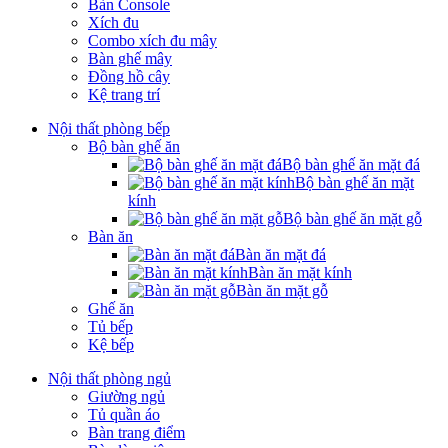
Bàn Console
Xích đu
Combo xích đu mây
Bàn ghế mây
Đồng hồ cây
Kệ trang trí
Nội thất phòng bếp
Bộ bàn ghế ăn
Bộ bàn ghế ăn mặt đá
Bộ bàn ghế ăn mặt
kính
Bộ bàn ghế ăn mặt gỗ
Bàn ăn
Bàn ăn mặt đá
Bàn ăn mặt kính
Bàn ăn mặt gỗ
Ghế ăn
Tủ bếp
Kệ bếp
Nội thất phòng ngủ
Giường ngủ
Tủ quần áo
Bàn trang điểm