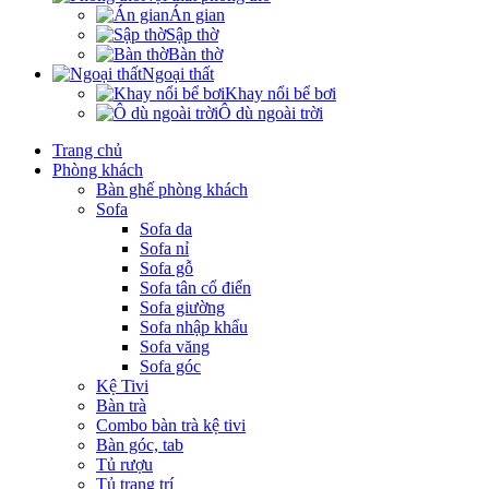
Án gian
Sập thờ
Bàn thờ
Ngoại thất
Khay nổi bể bơi
Ô dù ngoài trời
Trang chủ
Phòng khách
Bàn ghế phòng khách
Sofa
Sofa da
Sofa nỉ
Sofa gỗ
Sofa tân cổ điển
Sofa giường
Sofa nhập khẩu
Sofa văng
Sofa góc
Kệ Tivi
Bàn trà
Combo bàn trà kệ tivi
Bàn góc, tab
Tủ rượu
Tủ trang trí