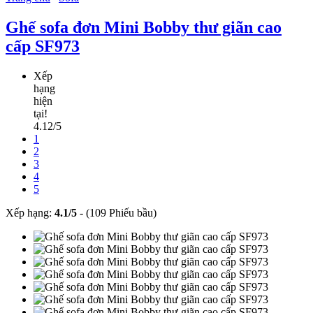
Ghế sofa đơn Mini Bobby thư giãn cao
cấp SF973
Xếp
hạng
hiện
tại!
4.12/5
1
2
3
4
5
Xếp hạng:
4.1
/
5
-
(109 Phiếu bầu)