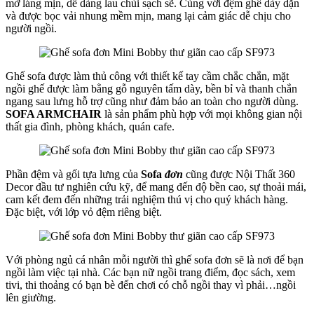
mờ láng mịn, dễ dàng lau chùi sạch sẽ. Cùng với đệm ghế dày dặn
và được bọc vải nhung mềm mịn, mang lại cảm giác dễ chịu cho
người ngồi.
Ghế sofa được làm thủ công với thiết kế tay cầm chắc chắn, mặt
ngồi ghế được làm bằng gỗ nguyên tấm dày, bền bỉ và thanh chắn
ngang sau lưng hỗ trợ cũng như đảm bảo an toàn cho người dùng.
SOFA ARMCHAIR
là sản phẩm phù hợp với mọi không gian nội
thất gia đình, phòng khách, quán cafe.
Phần đệm và gối tựa lưng của
Sofa
đơn
cũng được Nội Thất 360
Decor đầu tư nghiên cứu kỹ, để mang đến độ bền cao, sự thoải mái,
cam kết đem đến những trải nghiệm thú vị cho quý khách hàng.
Đặc biệt, với lớp vỏ đệm riêng biệt.
Với phòng ngủ cá nhân mỗi người thì ghế sofa đơn sẽ là nơi để bạn
ngồi làm việc tại nhà. Các bạn nữ ngồi trang điểm, đọc sách, xem
tivi, thi thoảng có bạn bè đến chơi có chỗ ngồi thay vì phải…ngồi
lên giường.