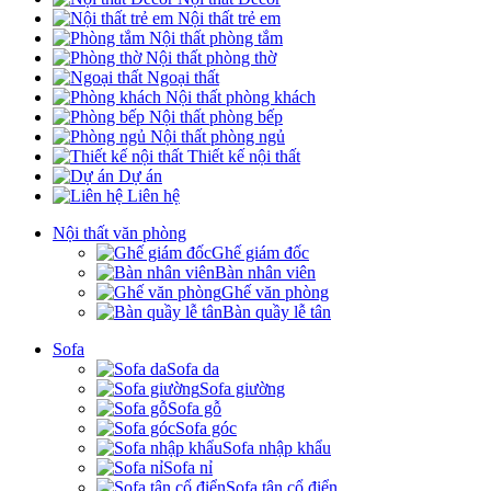
Nội thất trẻ em
Nội thất phòng tắm
Nội thất phòng thờ
Ngoại thất
Nội thất phòng khách
Nội thất phòng bếp
Nội thất phòng ngủ
Thiết kế nội thất
Dự án
Liên hệ
Nội thất văn phòng
Ghế giám đốc
Bàn nhân viên
Ghế văn phòng
Bàn quầy lễ tân
Sofa
Sofa da
Sofa giường
Sofa gỗ
Sofa góc
Sofa nhập khẩu
Sofa nỉ
Sofa tân cổ điển