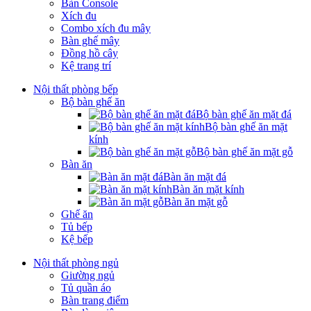
Bàn Console
Xích đu
Combo xích đu mây
Bàn ghế mây
Đồng hồ cây
Kệ trang trí
Nội thất phòng bếp
Bộ bàn ghế ăn
Bộ bàn ghế ăn mặt đá
Bộ bàn ghế ăn mặt
kính
Bộ bàn ghế ăn mặt gỗ
Bàn ăn
Bàn ăn mặt đá
Bàn ăn mặt kính
Bàn ăn mặt gỗ
Ghế ăn
Tủ bếp
Kệ bếp
Nội thất phòng ngủ
Giường ngủ
Tủ quần áo
Bàn trang điểm