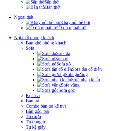
Sập thờ
Bàn thờ
Ngoại thất
Khay nổi bể bơi
Ô dù ngoài trời
Nội thất phòng khách
Bàn ghế phòng khách
Sofa
Sofa da
Sofa nỉ
Sofa gỗ
Sofa tân cổ điển
Sofa giường
Sofa nhập khẩu
Sofa văng
Sofa góc
Kệ Tivi
Bàn trà
Combo bàn trà kệ tivi
Bàn góc, tab
Tủ rượu
Tủ trang trí
Tủ kệ giầy