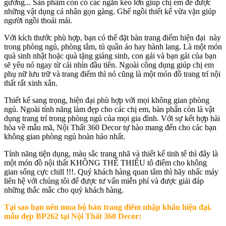
gương... Sản phẩm còn có các ngăn kéo lớn giúp chị em để được
những vật dụng cá nhân gọn gàng. Ghế ngồi thiết kế vừa vặn giúp
người ngồi thoải mái.
Với kích thước phù hợp, bạn có thể đặt bàn trang điểm hiện đại này
trong phòng ngủ, phòng tắm, tủ quần áo hay hành lang. Là một món
quà sinh nhật hoặc quà tặng giáng sinh, con gái và bạn gái của bạn
sẽ yêu nó ngay từ cái nhìn đầu tiên. Ngoài công dụng giúp chị em
phụ nữ lưu trữ và trang điểm thì nó cũng là một món đồ trang trí nội
thất rất xinh xắn.
Thiết kế sang trọng, hiện đại phù hợp với mọi không gian phòng
ngủ. Ngoài tính năng làm đẹp cho các chị em, bàn phấn còn là vật
dụng trang trí trong phòng ngủ của mọi gia đình. Với sự kết hợp hài
hòa về mẫu mã, Nội Thất 360 Decor tự hào mang đến cho các bạn
không gian phòng ngủ hoàn hảo nhất.
Tính năng tiện dụng, màu sắc trang nhã và thiết kế tinh tế thì đây là
một món đồ nội thất KHÔNG THỂ THIẾU tô điểm cho không
gian sống cực chill !!!. Quý khách hàng quan tâm thì hãy nhấc máy
liên hệ với chúng tôi để được tư vấn miễn phí và được giải đáp
những thắc mắc cho quý khách hàng.
Tại sao bạn nên mua
bộ bàn trang điểm nhập khẩu hiện đại,
mẫu đẹp BP262
tại Nội Thất 360 Decor: