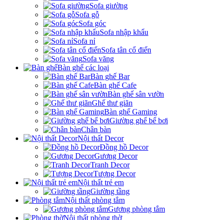
Sofa giường
Sofa gỗ
Sofa góc
Sofa nhập khẩu
Sofa nỉ
Sofa tân cổ điển
Sofa văng
Bàn ghế các loại
Bàn ghế Bar
Bàn ghế Cafe
Bàn ghế sân vườn
Ghế thư giãn
Bàn ghế Gaming
Giường ghế bể bơi
Chân bàn
Nội thất Decor
Đồng hồ Decor
Gương Decor
Tranh Decor
Tượng Decor
Nội thất trẻ em
Giường tầng
Nội thất phòng tắm
Gương phòng tắm
Nội thất phòng thờ