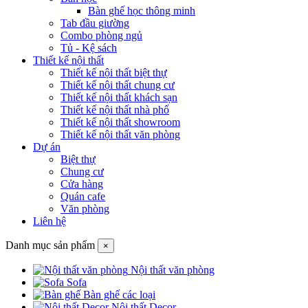
Bàn ghế học thông minh
Tab đầu giường
Combo phòng ngủ
Tủ - Kệ sách
Thiết kế nội thất
Thiết kế nội thất biệt thự
Thiết kế nội thất chung cư
Thiết kế nội thất khách sạn
Thiết kế nội thất nhà phố
Thiết kế nội thất showroom
Thiết kế nội thất văn phòng
Dự án
Biệt thự
Chung cư
Cửa hàng
Quán cafe
Văn phòng
Liên hệ
Danh mục sản phẩm
×
Nội thất văn phòng
Sofa
Bàn ghế các loại
Nội thất Decor