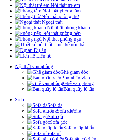
Nội thất trẻ em
Nội thất phòng tắm
Nội thất phòng thờ
Ngoại thất
Nội thất phòng khách
Nội thất phòng bếp
Nội thất phòng ngủ
Thiết kế nội thất
Dự án
Liên hệ
Nội thất văn phòng
Ghế giám đốc
Bàn nhân viên
Ghế văn phòng
Bàn quầy lễ tân
Sofa
Sofa da
Sofa giường
Sofa gỗ
Sofa góc
Sofa nhập khẩu
Sofa nỉ
Sofa tân cổ điển