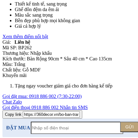
Thiết kế tinh tế, sang trọng
Ghế đôn đệm da êm ái
Màu sắc sang trọng
Bền đẹp phù hợp mọi không gian
Giá cả hợp lý
Xem thêm điểm nổi bật
Giá:
Liên hệ
Mã SP:
BP262
Thương hiệu:
Nhập khẩu
Kích thước:
Bàn Rộng 90cm * Sâu 40 cm * Cao 135cm
Màu:
Trắng
Chất liệu:
Gỗ MDF
Khuyến mãi
Tặng ngay voucher giảm giá cho đơn hàng kế tiếp
Gọi đặt mua:
0918 886 002
(7:30-22:00)
Chat Zalo
Gọi điện thoại
0918 886 002
Nhắn tin SMS
Copy link
GỬI
ĐẶT MUA