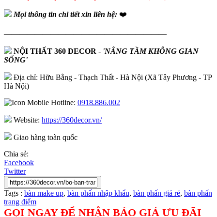
Mọi thông tin chi tiết xin liên hệ:
❤️
—————————————————————
NỘI THẤT 360 DECOR
-
'NÂNG TẦM KHÔNG GIAN
SỐNG'
Địa chỉ: Hữu Bằng - Thạch Thất - Hà Nội (Xã Tây Phương - TP
Hà Nội)
Hotline:
0918.886.002
Website:
https://360decor.vn/
Giao hàng toàn quốc
Chia sẻ:
Facebook
Twitter
Tags :
bàn make up
,
bàn phấn nhập khẩu
,
bàn phấn giá rẻ
,
bàn phấn
trang điểm
GỌI NGAY ĐỂ NHẬN BÁO GIÁ ƯU ĐÃI