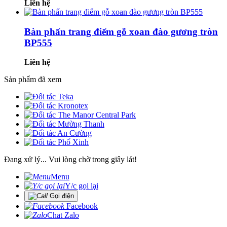
Liên hệ
Bàn phấn trang điểm gỗ xoan đào gương tròn
BP555
Liên hệ
Sản phẩm đã xem
Đang xử lý... Vui lòng chờ trong giây lát!
Menu
Y/c gọi lại
Gọi điện
Facebook
Chat Zalo