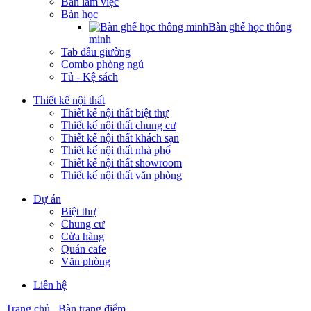
Bàn làm việc
Bàn học
Bàn ghế học thông
minh
Tab đầu giường
Combo phòng ngủ
Tủ - Kệ sách
Thiết kế nội thất
Thiết kế nội thất biệt thự
Thiết kế nội thất chung cư
Thiết kế nội thất khách sạn
Thiết kế nội thất nhà phố
Thiết kế nội thất showroom
Thiết kế nội thất văn phòng
Dự án
Biệt thự
Chung cư
Cửa hàng
Quán cafe
Văn phòng
Liên hệ
Trang chủ
Bàn trang điểm