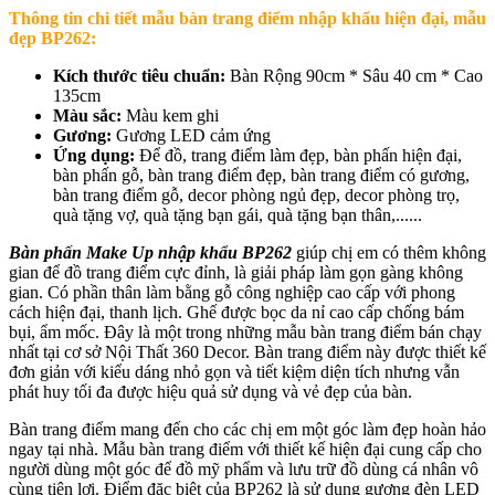
Thông tin chi tiết mẫu
bàn trang điểm nhập khẩu hiện đại, mẫu
đẹp BP262
:
Kích thước tiêu chuẩn:
Bàn Rộng 90cm * Sâu 40 cm * Cao
135cm
Màu sắc:
Màu kem ghi
Gương:
Gương LED cảm ứng
Ứng dụng:
Để đồ, trang điểm làm đẹp, bàn phấn hiện đại,
bàn phấn gỗ, bàn trang điểm đẹp, bàn trang điểm có gương,
bàn trang điểm gỗ, decor phòng ngủ đẹp, decor phòng trọ,
quà tặng vợ, quà tặng bạn gái, quà tặng bạn thân,......
Bàn phấn Make Up nhập khẩu BP262
giúp chị em có thêm không
gian để đồ trang điểm cực đỉnh, là giải pháp làm gọn gàng không
gian. Có phần thân làm bằng gỗ công nghiệp cao cấp với phong
cách hiện đại, thanh lịch. Ghế được bọc da nỉ cao cấp chống bám
bụi, ẩm mốc. Đây là một trong những mẫu bàn trang điểm bán chạy
nhất tại cơ sở Nội Thất 360 Decor. Bàn trang điểm này được thiết kế
đơn giản với kiểu dáng nhỏ gọn và tiết kiệm diện tích nhưng vẫn
phát huy tối đa được hiệu quả sử dụng và vẻ đẹp của bàn.
Bàn trang điểm mang đến cho các chị em một góc làm đẹp hoàn hảo
ngay tại nhà. Mẫu bàn trang điểm với thiết kế hiện đại cung cấp cho
người dùng một góc để đồ mỹ phẩm và lưu trữ đồ dùng cá nhân vô
cùng tiện lợi. Điểm đặc biệt của BP262 là sử dụng gương đèn LED