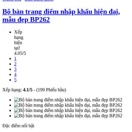
Bộ bàn trang điểm nhập khẩu hiện đại,
mẫu đẹp BP262
Xếp
hạng
hiện
tại!
4.05/5
1
2
3
4
5
Xếp hạng:
4.1
/
5
-
(199 Phiếu bầu)
Đặc điểm nổi bật