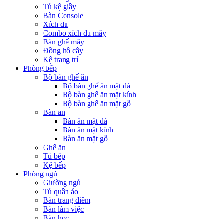
Tủ kệ giầy
Bàn Console
Xích đu
Combo xích đu mây
Bàn ghế mây
Đồng hồ cây
Kệ trang trí
Phòng bếp
Bộ bàn ghế ăn
Bộ bàn ghế ăn mặt đá
Bộ bàn ghế ăn mặt kính
Bộ bàn ghế ăn mặt gỗ
Bàn ăn
Bàn ăn mặt đá
Bàn ăn mặt kính
Bàn ăn mặt gỗ
Ghế ăn
Tủ bếp
Kệ bếp
Phòng ngủ
Giường ngủ
Tủ quần áo
Bàn trang điểm
Bàn làm việc
Bàn học