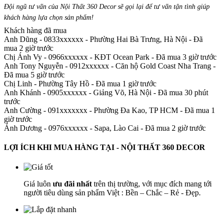
Đội ngũ tư vấn của Nội Thất 360 Decor sẽ gọi lại để tư vấn tận tình giúp
khách hàng lựa chọn sản phẩm
!
Khách hàng đã mua
Anh Dũng - 0833xxxxxx
-
Phường Hai Bà Trưng, Hà Nội - Đã
mua 2 giờ trước
Chị Ánh Vy - 0966xxxxxx
-
KĐT Ocean Park - Đã mua 3 giờ trước
Anh Tony Nguyễn - 0912xxxxxx
-
Căn hộ Gold Coast Nha Trang -
Đã mua 5 giờ trước
Chị Linh
-
Phường Tây Hồ - Đã mua 1 giờ trước
Anh Khánh - 0905xxxxxx
-
Giảng Võ, Hà Nội - Đã mua 30 phút
trước
Anh Cường - 091xxxxxxx
-
Phường Đa Kao, TP HCM - Đã mua 1
giờ trước
Ánh Dương - 0976xxxxxx
-
Sapa, Lào Cai - Đã mua 2 giờ trước
LỢI ÍCH KHI MUA HÀNG TẠI - NỘI THẤT 360 DECOR
Giá luôn
ưu đãi nhất
trên thị trường, với mục đích mang tới
người tiêu dùng sản phẩm Việt : Bền – Chắc – Rẻ - Đẹp.