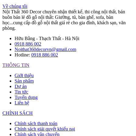
Về chúng tôi
Nội Thất 360 Decor chuyên nhận thiết kế, thi công nội thất, bán
buôn bán lẻ đồ gỗ nội thất: Giường, tủ, bàn ghế, sofa, bàn
học...cung cấp đồ gỗ nội thất giá rẻ cho gia đình, khách sạn, văn
phòng.
Hữu Bằng - Thạch Thất - Hà Nội
0918 886 002
Noithat360decorvn@gmail.com
Hotline:
0918 886 002
THÔNG TIN
Giới thiệu
Sản phẩm
Dự án
Tin tức
Tuyển dụng
Liên hệ
CHÍNH SÁCH
Chính sách thanh toán
Chính sách giải quyết khiếu nại
Chính sách vận chuyển