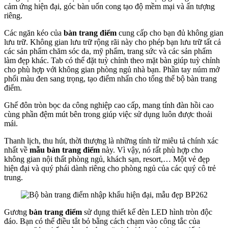
cảm ứng hiện đại, góc bàn uốn cong tạo độ mềm mại và ấn tượng
riêng.
Các ngăn kéo của
bàn trang điểm
cung cấp cho bạn đủ không gian
lưu trữ. Không gian lưu trữ rộng rãi này cho phép bạn lưu trữ tất cả
các sản phẩm chăm sóc da, mỹ phẩm, trang sức và các sản phẩm
làm đẹp khác. Tab có thể đặt tuỳ chỉnh theo mặt bàn giúp tuỳ chỉnh
cho phù hợp với không gian phòng ngủ nhà bạn. Phần tay núm mở
phối màu đen sang trọng, tạo điểm nhấn cho tổng thể bộ bàn trang
điểm.
Ghế đôn tròn bọc da công nghiệp cao cấp, mang tính đàn hồi cao
cùng phần đệm mút bên trong giúp việc sử dụng luôn được thoải
mái.
Thanh lịch, thu hút, thời thượng là những tính từ miêu tả chính xác
nhất về
mẫu bàn trang điểm
này. Vì vậy, nó rất phù hợp cho
không gian nội thất phòng ngủ, khách sạn, resort,… Một vẻ đẹp
hiện đại và quý phái dành riêng cho phòng ngủ của các quý cô trẻ
trung.
Gương
bàn trang điểm
sử dụng thiết kế đèn LED hình tròn độc
đáo. Bạn có thể điều tắt bỏ bằng cách chạm vào công tắc của