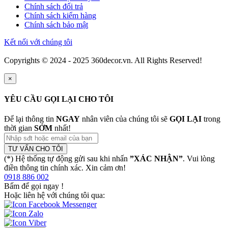
Chính sách đổi trả
Chính sách kiểm hàng
Chính sách bảo mật
Kết nối với chúng tôi
Copyrights © 2024 - 2025 360decor.vn. All Rights Reserved!
×
YÊU CẦU GỌI LẠI CHO TÔI
Để lại thông tin
NGAY
nhân viên của chúng tôi sẽ
GỌI LẠI
trong
thời gian
SỚM
nhất!
TƯ VẤN CHO TÔI
(*) Hệ thống tự động gửi sau khi nhấn
”XÁC NHẬN”
. Vui lòng
điền thông tin chính xác. Xin cảm ơn!
0918 886 002
Bấm để gọi ngay
!
Hoặc liên hệ với chúng tôi qua: