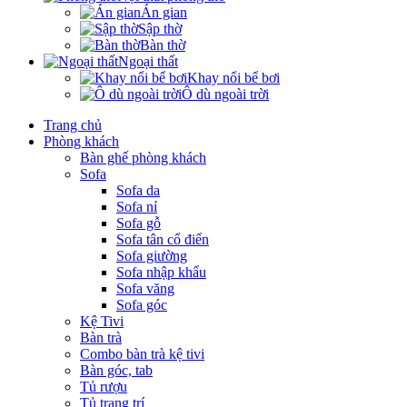
Án gian
Sập thờ
Bàn thờ
Ngoại thất
Khay nổi bể bơi
Ô dù ngoài trời
Trang chủ
Phòng khách
Bàn ghế phòng khách
Sofa
Sofa da
Sofa nỉ
Sofa gỗ
Sofa tân cổ điển
Sofa giường
Sofa nhập khẩu
Sofa văng
Sofa góc
Kệ Tivi
Bàn trà
Combo bàn trà kệ tivi
Bàn góc, tab
Tủ rượu
Tủ trang trí